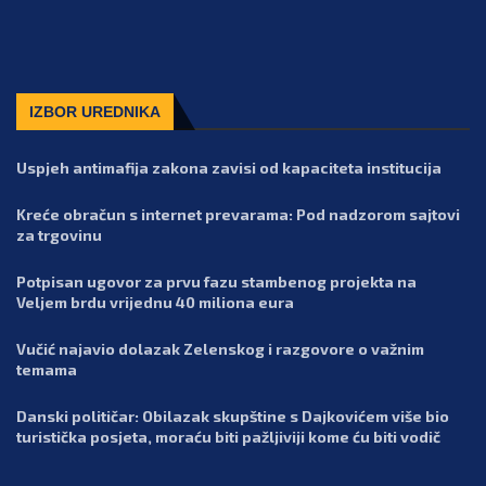
IZBOR UREDNIKA
Uspjeh antimafija zakona zavisi od kapaciteta institucija
Kreće obračun s internet prevarama: Pod nadzorom sajtovi
za trgovinu
Potpisan ugovor za prvu fazu stambenog projekta na
Veljem brdu vrijednu 40 miliona eura
Vučić najavio dolazak Zelenskog i razgovore o važnim
temama
Danski političar: Obilazak skupštine s Dajkovićem više bio
turistička posjeta, moraću biti pažljiviji kome ću biti vodič