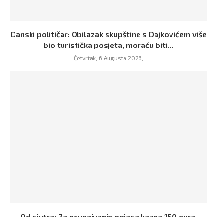
Danski političar: Obilazak skupštine s Dajkovićem više
bio turistička posjeta, moraću biti...
Četvrtak, 6 Augusta 2026,
Od sjutra: Za nevezivanje pojasa kazna 150 eura,