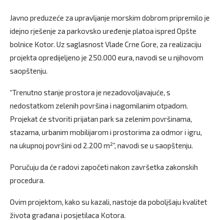
Javno preduzeće za upravljanje morskim dobrom pripremilo je
idejno rješenje za parkovsko uređenje platoa ispred Opšte
bolnice Kotor. Uz saglasnost Vlade Crne Gore, za realizaciju
projekta opredijeljeno je 250.000 eura, navodi se u njihovom
saopštenju.
“Trenutno stanje prostora je nezadovoljavajuće, s
nedostatkom zelenih površina i nagomilanim otpadom.
Projekat će stvoriti prijatan park sa zelenim površinama,
stazama, urbanim mobilijarom i prostorima za odmor i igru,
na ukupnoj površini od 2.200 m²”, navodi se u saopštenju.
Poručuju da će radovi započeti nakon završetka zakonskih
procedura.
Ovim projektom, kako su kazali, nastoje da poboljšaju kvalitet
života građana i posjetilaca Kotora.