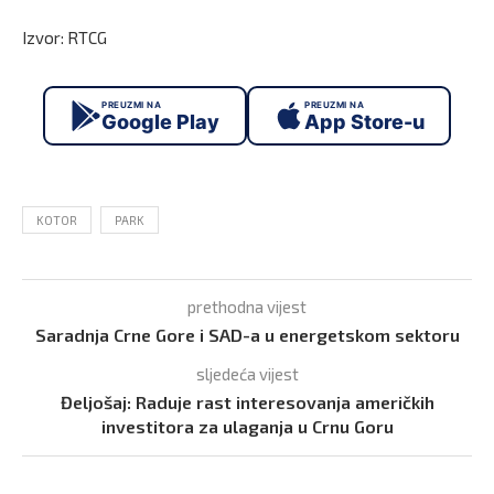
Izvor: RTCG
PREUZMI NA
PREUZMI NA
Google Play
App Store-u
KOTOR
PARK
prethodna vijest
Saradnja Crne Gore i SAD-a u energetskom sektoru
sljedeća vijest
Đeljošaj: Raduje rast interesovanja američkih
investitora za ulaganja u Crnu Goru