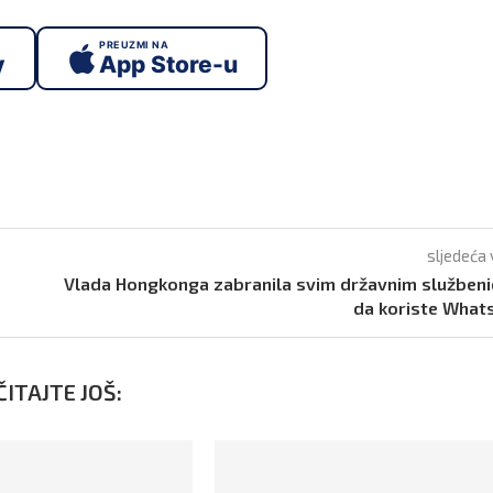
PREUZMI NA
y
App Store-u
sljedeća 
Vlada Hongkonga zabranila svim državnim služben
da koriste What
ITAJTE JOŠ: