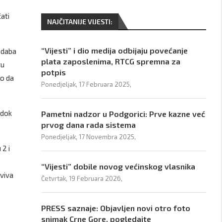
ati
NAJČITANIJE VIJESTI:
“Vijesti” i dio medija odbijaju povećanje
redaba
plata zaposlenima, RTCG spremna za
gu
potpis
io da
Ponedjeljak, 17 Februara 2025,
 dok
Pametni nadzor u Podgorici: Prve kazne već
prvog dana rada sistema
Ponedjeljak, 17 Novembra 2025,
 2 i
“Vijesti” dobile novog većinskog vlasnika
Aviva
Četvrtak, 19 Februara 2026,
PRESS saznaje: Objavljen novi otro foto
snimak Crne Gore, pogledajte