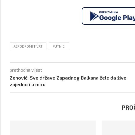
PREUZMI NA
Google Pla
AERODROMI TIVAT
PUTNICI
prethodna vijest
Zenović: Sve države Zapadnog Balkana žele da žive
zajedno i u miru
PROČ