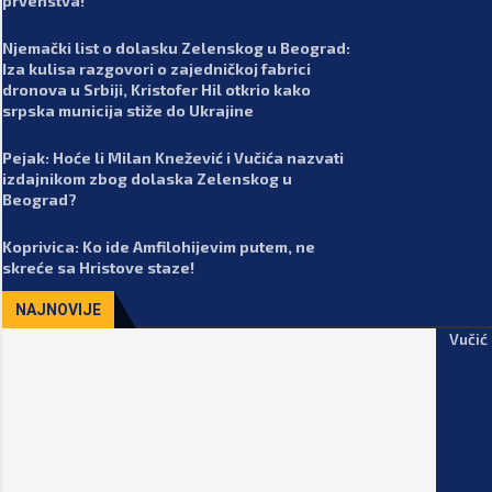
prvenstva!
Njemački list o dolasku Zelenskog u Beograd:
Iza kulisa razgovori o zajedničkoj fabrici
dronova u Srbiji, Kristofer Hil otkrio kako
srpska municija stiže do Ukrajine
Pejak: Hoće li Milan Knežević i Vučića nazvati
izdajnikom zbog dolaska Zelenskog u
Beograd?
Koprivica: Ko ide Amfilohijevim putem, ne
skreće sa Hristove staze!
NAJNOVIJE
Vučić