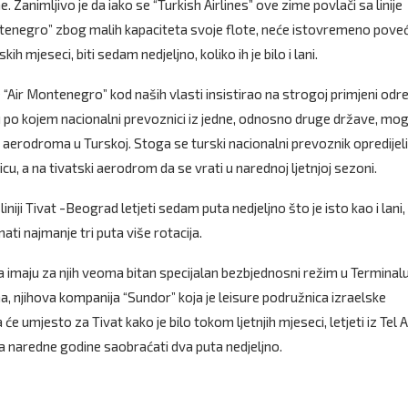
 Zanimljivo je da iako se “Turkish Airlines” ove zime povlači sa linije
tenegro” zbog malih kapaciteta svoje flote, neće istovremeno poveć
kih mjeseci, biti sedam nedjeljno, koliko ih je bilo i lani.
je “Air Montenegro” kod naših vlasti insistirao na strogoj primjeni od
 po kojem nacionalni prevoznici iz jedne, odnosno druge države, mo
aerodroma u Turskoj. Stoga se turski nacionalni prevoznik opredijel
, a na tivatski aerodrom da se vrati u narednoj ljetnjoj sezoni.
ji Tivat -Beograd letjeti sedam puta nedjeljno što je isto kao i lani,
ati najmanje tri puta više rotacija.
ma imaju za njih veoma bitan specijalan bezbjednosni režim u Terminalu
 njihova kompanija “Sundor” koja je leisure podružnica izraelske
 umjesto za Tivat kako je bilo tokom ljetnjih mjeseci, letjeti iz Tel 
rta naredne godine saobraćati dva puta nedjeljno.