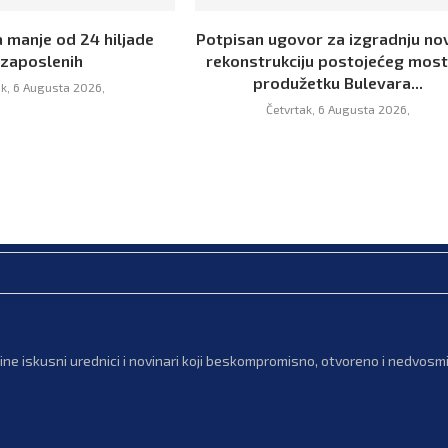
a manje od 24 hiljade
Potpisan ugovor za izgradnju no
zaposlenih
rekonstrukciju postojećeg most
produžetku Bulevara...
ak, 6 Augusta 2026,
Četvrtak, 6 Augusta 2026,
ne iskusni urednici i novinari koji beskompromisno, otvoreno i nedvosmis