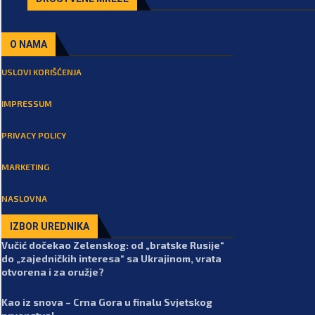
O NAMA
USLOVI KORIŠĆENJA
IMPRESSUM
PRIVACY POLICY
MARKETING
NASLOVNA
IZBOR UREDNIKA
Vučić dočekao Zelenskog: od „bratske Rusije“
do „zajedničkih interesa“ sa Ukrajinom, vrata
otvorena i za oružje?
Kao iz snova – Crna Gora u finalu Svjetskog