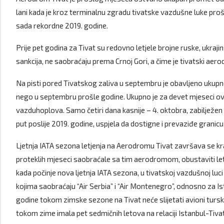
lani kada je kroz terminalnu zgradu tivatske vazdušne luke proš
sada rekordne 2019. godine.
Prije pet godina za Tivat su redovno letjele brojne ruske, ukraji
sankcija, ne saobraćaju prema Crnoj Gori, a čime je tivatski ae
Na pisti pored Tivatskog zaliva u septembru je obavljeno ukupno 
nego u septembru prošle godine. Ukupno je za devet mjeseci ov
vazduhoplova. Samo četiri dana kasnije – 4. oktobra, zabilježen je
put poslije 2019. godine, uspjela da dostigne i prevaziđe granicu 
Ljetnja IATA sezona letjenja na Aerodromu Tivat završava se kra
proteklih mjeseci saobraćale sa tim aerodromom, obustaviti le
kada počinje nova ljetnja IATA sezona, u tivatskoj vazdušnoj luci
kojima saobraćaju “Air Serbia” i “Air Montenegro”, odnosno za Ist
godine tokom zimske sezone na Tivat neće slijetati avioni turske
tokom zime imala pet sedmičnih letova na relaciji Istanbul-Tivat,