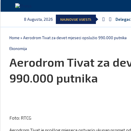
8 Augusta, 2026
Delegaci
NAJNOVIJE VIJESTI:
Potpisan
Danski p
Kljajić 
Srbija: 
Ivanović
Home
»
Aerodrom Tivat za devet mjeseci opslužio 990.000 putnika
Ekonomija
Aerodrom Tivat za dev
990.000 putnika
Foto: RTCG
Aerodrom Tivat je prošlog mjeseca ostvario ukupan promet od 1