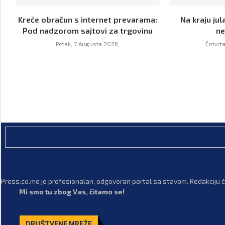
Kreće obračun s internet prevarama:
Na kraju jul
Pod nadzorom sajtovi za trgovinu
ne
Petak, 7 Augusta 2026,
Četvrt
Press.co.me je profesionalan, odgovoran portal sa stavom. Redakciju či
Mi smo tu zbog Vas, čitamo se!
DRUŠTVENE MREŽE