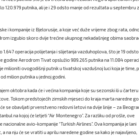
lo 120.979 putnika, ali je i 29 odsto manje od rezultata u septembru 
nske i kompanije iz Bjelorusije, a koje već duže vrijeme zbog rata, od
rodrom izgubio skoro dvije trećine ukupnog nekadašnjeg obima saobra
1.647 operacija polijetanja i slijetanja vazduhoplova, što je 19 odsto
e godine Aerodrom Tivat opslužio 989.265 putnika na 11.084 operaci
 milioniti ovogodišnji putnik u tivatskoj vazdušnoj luci koja je time, p
od milion putnika u jednoj godini.
jem oktobra kada će i većina kompanija koje su sezonski ili u čarteru
tove. Tokom predstojećih zimskih mjeseci do kraja marta naredne go
 će se obavljati prvenstveno redovni letovi na dvije linije – za Beogra
anbul na kojoj će letjeti “Air Montenegro”. Za razliku od prošle, ove
 nacionalne avio-kompanije “Turkish Airlines”. Ova kompanija je lani
 a na nju će se vratiti u aprilu naredene godine sa kako je najavljeno,