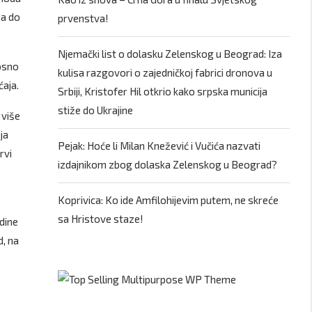
za do
prvenstva!
Njemački list o dolasku Zelenskog u Beograd: Iza
nosno
kulisa razgovori o zajedničkoj fabrici dronova u
ćaja.
Srbiji, Kristofer Hil otkrio kako srpska municija
stiže do Ukrajine
 više
ja
Pejak: Hoće li Milan Knežević i Vučića nazvati
rvi
izdajnikom zbog dolaska Zelenskog u Beograd?
Koprivica: Ko ide Amfilohijevim putem, ne skreće
sa Hristove staze!
dine
d, na