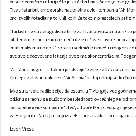
deset sedmičnih rotacija što je za četvrtinu više nego ove godine.
Tivat-Istanbul, crnogorska nacionalna avio-kompanija “Air Mon
broj svojih rotacija na toj liniji kojih će tokom prestojećih pet zims
“Turkish” se sa cjelogodišnje linije za Tivat povukao nakon što 
bilateralnog sporazuma između dvije države o avio-saobraćaju
imati maksimalno do 21 rotaciju sedmično između crnogorskih i 
sve svoje dozvoljeno letjenje ove zime skoncentriše na Podgoricu
“Air Montenegro” će tokom predstojeće zimske IATA sezone na lini
će njegov glavni konkurent “Air Serbia” na toj relaciji sedmično im
Iako su Izraelci radije željeli da ostanu u Tivtu gdje već godina
odličnu saradnju sa službom bezbjednosti ovdašnjeg aerodroma,
nacionalne avio-kompanije “El Al”, od početka narednog mjeseca će
za Podgoricu. Na toj relaciji izraelski prevoznik će do kraja ma
Izvor: Vijesti