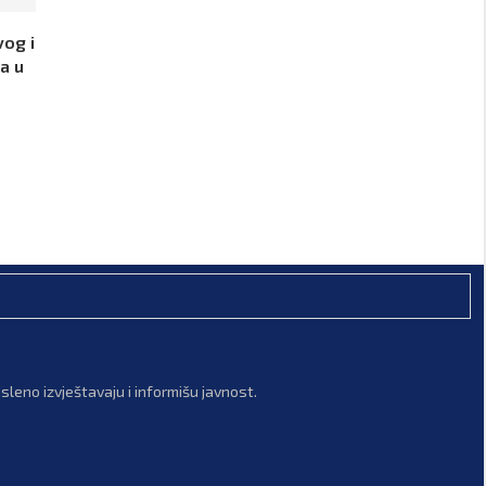
vog i
a u
leno izvještavaju i informišu javnost.