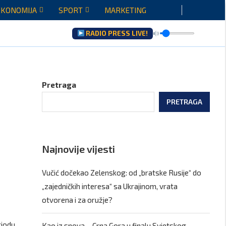
EKONOMIJA
SPORT
MARKETING
RADIO PRESS LIVE!
raću...
Pretraga
PRETRAGA
Najnovije vijesti
Vučić dočekao Zelenskog: od „bratske Rusije“ do
„zajedničkih interesa“ sa Ukrajinom, vrata
otvorena i za oružje?
riodu
Kao iz snova – Crna Gora u finalu Svjetskog