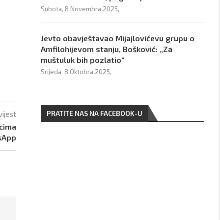
Subota, 8 Novembra 2025,
Jevto obavještavao Mijajlovićevu grupu o
Amfilohijevom stanju, Bošković: „Za
muštuluk bih pozlatio“
Srijeda, 8 Oktobra 2025,
PRATITE NAS NA FACEBOOK-U
vijest
icima
sApp