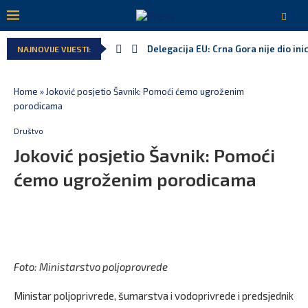
Delegacija EU: Crna Gora nije dio inic
NAJNOVIJE VIJESTI:
Potpisan ugovor za prvu fazu stamben
Danski političar: Obilazak skupštine 
Kljajić obmanuo javnost: ASK nije dao
Srbija: Manjak u državnoj kasi milija
Ivanović za Eurokaz: Evropska unija n
Home
»
Joković posjetio Šavnik: Pomoći ćemo ugroženim
porodicama
Društvo
Joković posjetio Šavnik: Pomoći
ćemo ugroženim porodicama
Foto: Ministarstvo poljoprovrede
Ministar poljoprivrede, šumarstva i vodoprivrede i predsjednik