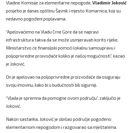
Vladine Komisije za elementarne nepogode,
Vladimir Joković
posjetio je danas opštinu Šavnik i mjesto Komarnica, koji su
nedavno pogođeni poplavama.
“Apelovaćemo na Vladu Crne Gore da se napravi
infrastruktura takva da se može usmjeravati korito rijeke.
Ministarstvo će finansijski pomoći lokalnu samoupravu i
poljoprivredne proivođače koliko je našoj mogućnosti”, kazao
je Joković.
On je apelovao na poljoprivredne proizvođače da osiguraju
svoju imovinu, kako bi u budućnosti bili sigurniji.
“Vlada je spremna da pomogne ovom području”, zaključio je
Joković.
Nakon sastanka, Joković je obišao područje pogođeno
elementarnom nepogodom i razgovarao sa mještanima.