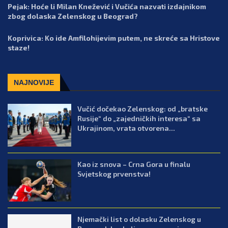
Pejak: Hoće li Milan Knežević i Vučića nazvati izdajnikom
zbog dolaska Zelenskog u Beograd?
Koprivica: Ko ide Amfilohijevim putem, ne skreće sa Hristove
staze!
NAJNOVIJE
Vučić dočekao Zelenskog: od „bratske
Rusije“ do „zajedničkih interesa“ sa
Ukrajinom, vrata otvorena...
Kao iz snova – Crna Gora u finalu
Svjetskog prvenstva!
Njemački list o dolasku Zelenskog u