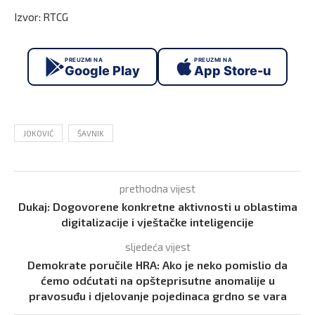
Izvor: RTCG
PREUZMI NA
PREUZMI NA
Google Play
App Store-u
JOKOVIĆ
ŠAVNIK
prethodna vijest
Dukaj: Dogovorene konkretne aktivnosti u oblastima
digitalizacije i vještačke inteligencije
sljedeća vijest
Demokrate poručile HRA: Ako je neko pomislio da
ćemo odćutati na opšteprisutne anomalije u
pravosuđu i djelovanje pojedinaca grdno se vara