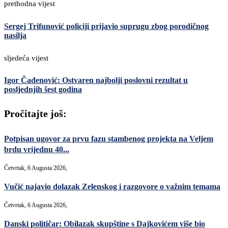
prethodna vijest
Sergej Trifunović policiji prijavio suprugu zbog porodičnog
nasilja
sljedeća vijest
Igor Čađenović: Ostvaren najbolji poslovni rezultat u
posljednjih šest godina
Pročitajte još:
Potpisan ugovor za prvu fazu stambenog projekta na Veljem
brdu vrijednu 40...
Četvrtak, 6 Augusta 2026,
Vučić najavio dolazak Zelenskog i razgovore o važnim temama
Četvrtak, 6 Augusta 2026,
Danski političar: Obilazak skupštine s Dajkovićem više bio