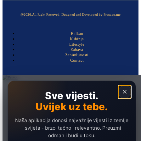
@2026.All Right Reserved. Designed and Developed by Press.co.me
Balkan
Kuhinja
Lifestyle
Zabava
Zanimljivosti
Contact
Naslovna
×
Sve vijesti.
Politika
Uvijek uz tebe.
Društvo
Hronika
Naša aplikacija donosi najvažnije vijesti iz zemlje
Ekonomija
i svijeta - brzo, tačno i relevantno. Preuzmi
odmah i budi u toku.
Sport