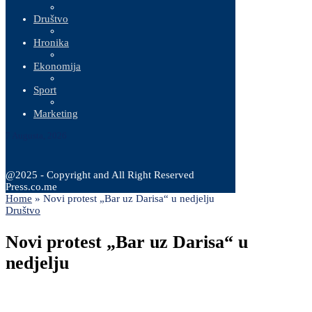
Društvo
Hronika
Ekonomija
Sport
Marketing
7 Augusta, 2026
@2025 - Copyright and All Right Reserved
Press.co.me
Home
»
Novi protest „Bar uz Darisa“ u nedjelju
Društvo
Novi protest „Bar uz Darisa“ u
nedjelju