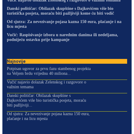
Vučić najavio dolazak Zelenskog i razgovore o važnim temama
Danski političar: Obilazak skupštine s Dajkovićem više bio
turistička posjeta, moraću biti pažljiviji kome ću biti vodič
Od sjutra: Za nevezivanje pojasa kazna 150 eura, plaćanje i na
licu mjesta
Vučić: Raspisivanje izbora u narednim danima ili nedeljama,
podnijeću ostavku prije kampanje
Najnovije
Potpisan ugovor za prvu fazu stambenog projekta
na Veljem brdu vrijednu 40 miliona...
Vučić najavio dolazak Zelenskog i razgovore o
važnim temama
Danski političar: Obilazak skupštine s
Dajkovićem više bio turistička posjeta, moraću
biti pažljiviji...
Od sjutra: Za nevezivanje pojasa kazna 150 eura,
plaćanje i na licu mjesta