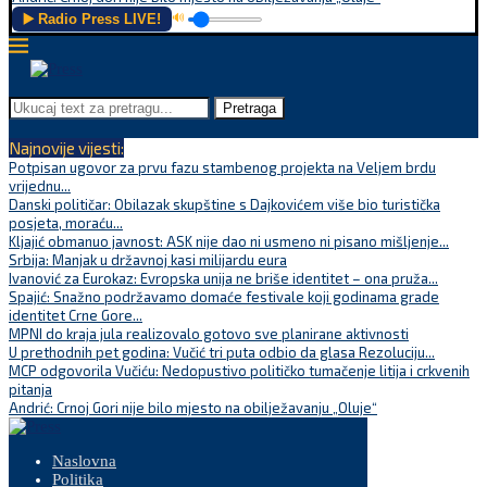
▶️ Radio Press LIVE!
🔊
Pretraga
Najnovije vijesti:
Potpisan ugovor za prvu fazu stambenog projekta na Veljem brdu
vrijednu...
Danski političar: Obilazak skupštine s Dajkovićem više bio turistička
posjeta, moraću...
Kljajić obmanuo javnost: ASK nije dao ni usmeno ni pisano mišljenje...
Srbija: Manjak u državnoj kasi milijardu eura
Ivanović za Eurokaz: Evropska unija ne briše identitet – ona pruža...
Spajić: Snažno podržavamo domaće festivale koji godinama grade
identitet Crne Gore...
MPNI do kraja jula realizovalo gotovo sve planirane aktivnosti
U prethodnih pet godina: Vučić tri puta odbio da glasa Rezoluciju...
MCP odgovorila Vučiću: Nedopustivo političko tumačenje litija i crkvenih
pitanja
Andrić: Crnoj Gori nije bilo mjesto na obilježavanju „Oluje“
Naslovna
Politika