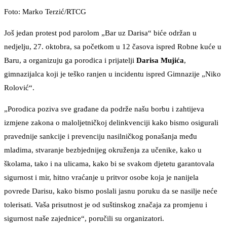
Foto: Marko Terzić/RTCG
Još jedan protest pod parolom „Bar uz Darisa“ biće održan u
nedjelju, 27. oktobra, sa početkom u 12 časova ispred Robne kuće u
Baru, a organizuju ga porodica i prijatelji
Darisa Mujića
,
gimnazijalca koji je teško ranjen u incidentu ispred Gimnazije „Niko
Rolović“.
„Porodica poziva sve građane da podrže našu borbu i zahtijeva
izmjene zakona o maloljetničkoj delinkvenciji kako bismo osigurali
pravednije sankcije i prevenciju nasilničkog ponašanja među
mladima, stvaranje bezbjednijeg okruženja za učenike, kako u
školama, tako i na ulicama, kako bi se svakom djetetu garantovala
sigurnost i mir, hitno vraćanje u pritvor osobe koja je nanijela
povrede Darisu, kako bismo poslali jasnu poruku da se nasilje neće
tolerisati. Vaša prisutnost je od suštinskog značaja za promjenu i
sigurnost naše zajednice“, poručili su organizatori.