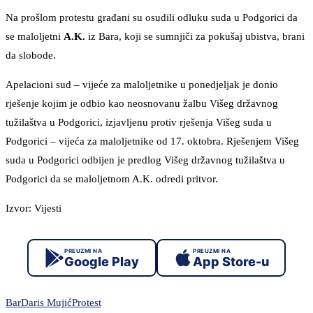
Na prošlom protestu građani su osudili odluku suda u Podgorici da
se maloljetni
A.K.
iz Bara, koji se sumnjiči za pokušaj ubistva, brani
da slobode.
Apelacioni sud – vijeće za maloljetnike u ponedjeljak je donio
rješenje kojim je odbio kao neosnovanu žalbu Višeg državnog
tužilaštva u Podgorici, izjavljenu protiv rješenja Višeg suda u
Podgorici – vijeća za maloljetnike od 17. oktobra. Rješenjem Višeg
suda u Podgorici odbijen je predlog Višeg državnog tužilaštva u
Podgorici da se maloljetnom A.K. odredi pritvor.
Izvor: Vijesti
PREUZMI NA
PREUZMI NA
Google Play
App Store-u
Bar
Daris Mujić
Protest