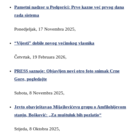
Pametni nadzor u Podgorici: Prve kazne već prvog dana
rada sistema
Ponedjeljak, 17 Novembra 2025,
“Vijesti” dobile novog većinskog vlasnika
Četvrtak, 19 Februara 2026,
PRESS saznaje: Objavljen novi otro foto snimak Crne
Gore, pogledajte
Subota, 8 Novembra 2025,
Jevto obavještavao Mijajlovićevu grupu o Amfilohijevom
stanju, Bošković: „Za muštuluk bih pozlatio“
Srijeda, 8 Oktobra 2025,