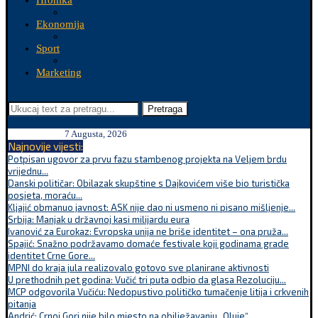
Hronika
Ekonomija
Sport
Marketing
Pretraga
7 Augusta, 2026
Najnovije vijesti:
Potpisan ugovor za prvu fazu stambenog projekta na Veljem brdu
vrijednu...
Danski političar: Obilazak skupštine s Dajkovićem više bio turistička
posjeta, moraću...
Kljajić obmanuo javnost: ASK nije dao ni usmeno ni pisano mišljenje...
Srbija: Manjak u državnoj kasi milijardu eura
Ivanović za Eurokaz: Evropska unija ne briše identitet – ona pruža...
Spajić: Snažno podržavamo domaće festivale koji godinama grade
identitet Crne Gore...
MPNI do kraja jula realizovalo gotovo sve planirane aktivnosti
U prethodnih pet godina: Vučić tri puta odbio da glasa Rezoluciju...
MCP odgovorila Vučiću: Nedopustivo političko tumačenje litija i crkvenih
pitanja
Andrić: Crnoj Gori nije bilo mjesto na obilježavanju „Oluje“