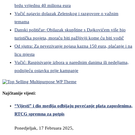
brdu vrijednu 40 miliona eura
Vučić najavio dolazak Zelenskog i razgovore o važnim
temama
Danski političar: Obilazak skupštine s Dajkovićem više bio
turistička posjeta, moraću biti pažljiviji kome ću biti vodič
Od sjutra: Za nevezivanje pojasa kazna 150 eura, plaćanje i na
licu mjesta
Vučić: Raspisivanje izbora u narednim danima ili nedeljama,
podnijeću ostavku prije kampanje
Najčitanije vijesti:
“Vijesti” i dio medija odbijaju povećanje plata zaposlenima,
RTCG spremna za potpis
Ponedjeljak, 17 Februara 2025,