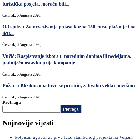
turistička posjeta, moraću biti...
Četvrtak, 6 Augusta 2026,
Od sjutra: Za nevezivanje pojasa kazna 150 eura, plaćanje i na
licu...
Četvrtak, 6 Augusta 2026,
Vučić: Raspisivanje izbora u narednim danima ili nedeljama,
podnijeću ostavku prije kampanje
Četvrtak, 6 Augusta 2026,
Požar u Blizikućama brzo se proširio, zahvatio veliku površinu
Četvrtak, 6 Augusta 2026,
Pretraga
Pretraga
Najnovije vijesti
Potpisan ugovor za prvu fazu stambenog projekta na Veljem