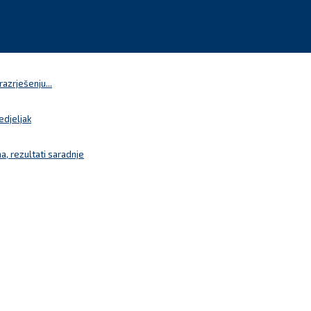
azrješenju...
edjeljak
a, rezultati saradnje