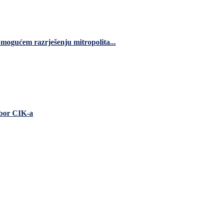
 mogućem razrješenju mitropolita...
zbor CIK-a