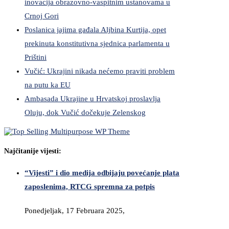
inovacija obrazovno-vaspitnim ustanovama u
Crnoj Gori
Poslanica jajima gađala Aljbina Kurtija, opet
prekinuta konstitutivna sjednica parlamenta u
Prištini
Vučić: Ukrajini nikada nećemo praviti problem
na putu ka EU
Ambasada Ukrajine u Hrvatskoj proslavlja
Oluju, dok Vučić dočekuje Zelenskog
Najčitanije vijesti:
“Vijesti” i dio medija odbijaju povećanje plata
zaposlenima, RTCG spremna za potpis
Ponedjeljak, 17 Februara 2025,