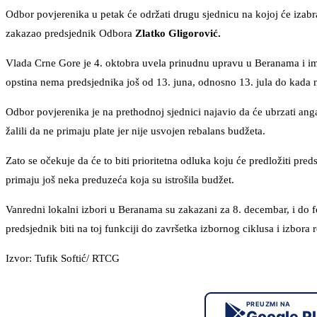
Odbor povjerenika u petak će održati drugu sjednicu na kojoj će izab
zakazao predsjednik Odbora
Zlatko Gligorović.
Vlada Crne Gore je 4. oktobra uvela prinudnu upravu u Beranama i ime
opstina nema predsjednika još od 13. juna, odnosno 13. jula do kada 
Odbor povjerenika je na prethodnoj sjednici najavio da će ubrzati an
žalili da ne primaju plate jer nije usvojen rebalans budžeta.
Zato se očekuje da će to biti prioritetna odluka koju će predložiti pr
primaju još neka preduzeća koja su istrošila budžet.
Vanredni lokalni izbori u Beranama su zakazani za 8. decembar, i do 
predsjednik biti na toj funkciji do završetka izbornog ciklusa i izbora
Izvor: Tufik Softić/ RTCG
PREUZMI NA
Google P