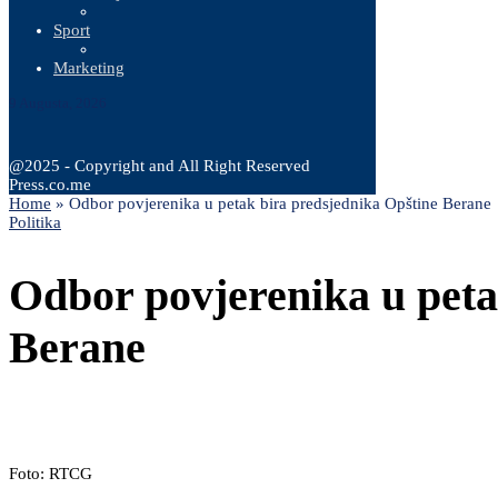
Sport
Marketing
9 Augusta, 2026
@2025 - Copyright and All Right Reserved
Press.co.me
Home
»
Odbor povjerenika u petak bira predsjednika Opštine Berane
Politika
Odbor povjerenika u peta
Berane
Foto: RTCG