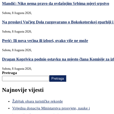
Mandić: Niko nema pravo da ovdašnjim Srbima mjeri srpstvo
Subota, 8 Augusta 2026,
Na proslavi Vučjeg Dola razgovarano o Bokokotorskoj eparhiji i
Subota, 8 Augusta 2026,
Perić: Ili nova većina ili izbori, ovako više ne može
Subota, 8 Augusta 2026,
Dragan Koprivica podnio ostavku na mjesto člana Komisije za i
Subota, 8 Augusta 2026,
Pretraga
Pretraga
Najnovije vijesti
Žabljak obara turističke rekorde
Vrijedna donacija Ministarstva prosvjete, nauke i