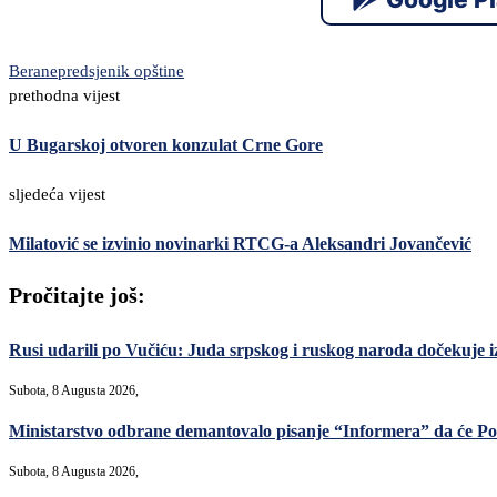
Berane
predsjenik opštine
prethodna vijest
U Bugarskoj otvoren konzulat Crne Gore
sljedeća vijest
Milatović se izvinio novinarki RTCG-a Aleksandri Jovančević
Pročitajte još:
Rusi udarili po Vučiću: Juda srpskog i ruskog naroda dočekuje i
Subota, 8 Augusta 2026,
Ministarstvo odbrane demantovalo pisanje “Informera” da će Po
Subota, 8 Augusta 2026,