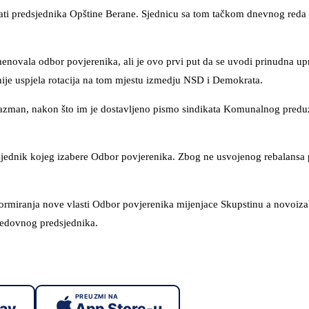
rati predsjednika Opštine Berane. Sjednicu sa tom tačkom dnevnog reda 
novala odbor povjerenika, ali je ovo prvi put da se uvodi prinudna up
nije uspjela rotacija na tom mjestu izmedju NSD i Demokrata.
gazman, nakon što im je dostavljeno pismo sindikata Komunalnog preduz
edsjednik kojeg izabere Odbor povjerenika. Zbog ne usvojenog rebalansa 
formiranja nove vlasti Odbor povjerenika mijenjace Skupstinu a novoiza
 redovnog predsjednika.
PREUZMI NA
lay
App Store-u