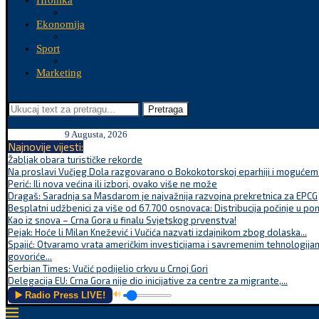
Hronika
Ekonomija
Sport
Marketing
Pretraga
9 Augusta, 2026
Najnovije vijesti:
Žabljak obara turističke rekorde
Na proslavi Vučjeg Dola razgovarano o Bokokotorskoj eparhiji i mogućem r
Perić: Ili nova većina ili izbori, ovako više ne može
Dragaš: Saradnja sa Masdarom je najvažnija razvojna prekretnica za EPCG
Besplatni udžbenici za više od 67.700 osnovaca: Distribucija počinje u po
Kao iz snova – Crna Gora u finalu Svjetskog prvenstva!
Pejak: Hoće li Milan Knežević i Vučića nazvati izdajnikom zbog dolaska...
Spajić: Otvaramo vrata američkim investicijama i savremenim tehnologijam
govoriće...
Serbian Times: Vučić podijelio crkvu u Crnoj Gori
Delegacija EU: Crna Gora nije dio inicijative za centre za migrante,...
▶️ Radio Press LIVE!
🔊