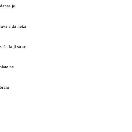
danas je
rava a da neka
eća koji su se
plate ne
brani