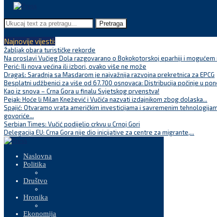
Pretraga
Najnovije vijesti:
Žabljak obara turističke rekorde
Na proslavi Vučjeg Dola razgovarano o Bokokotorskoj eparhiji i mogućem r
Perić: Ili nova većina ili izbori, ovako više ne može
Dragaš: Saradnja sa Masdarom je najvažnija razvojna prekretnica za EPCG
Besplatni udžbenici za više od 67.700 osnovaca: Distribucija počinje u pon
Kao iz snova – Crna Gora u finalu Svjetskog prvenstva!
Pejak: Hoće li Milan Knežević i Vučića nazvati izdajnikom zbog dolaska...
Spajić: Otvaramo vrata američkim investicijama i savremenim tehnologijam
govoriće...
Serbian Times: Vučić podijelio crkvu u Crnoj Gori
Delegacija EU: Crna Gora nije dio inicijative za centre za migrante,...
Naslovna
Politika
Društvo
Hronika
Ekonomija