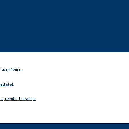
azrješenju...
nedjeljak
a, rezultati saradnje