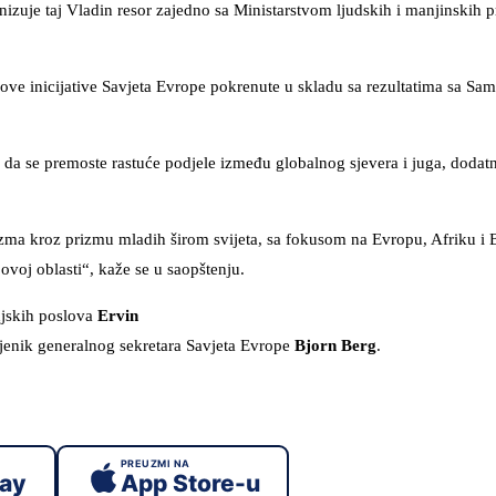
izuje taj Vladin resor zajedno sa Ministarstvom ljudskih i manjinskih p
ove inicijative Savjeta Evrope pokrenute u skladu sa rezultatima sa Sam
ora da se premoste rastuće podjele između globalnog sjevera i juga, doda
sizma kroz prizmu mladih širom svijeta, sa fokusom na Evropu, Afriku i Bl
ovoj oblasti“, kaže se u saopštenju.
njskih poslova
Ervin
jenik generalnog sekretara Savjeta Evrope
Bjorn Berg
.
PREUZMI NA
lay
App Store-u