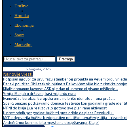
Društvo
Hronika
Ekonomija
Sport
Marketing
Pretraga
6 Augusta, 2026
Najnovije vijesti:
Potpisan ugovor za prvu fazu stambenog projekta na Veljem brdu vrijednu
Danski političar: Obilazak skupštine s Dajkovićem više bio turistička posjet
Kljajić obmanuo javnost: ASK nije dao ni usmeno ni pisano mišljenje...
Srbija: Manjak u državnoj kasi milijardu eura
Ivanović za Eurokaz: Evropska unija ne briše identitet – ona pruža...
Spajić: Snažno podržavamo domaće festivale koji godinama grade identite
MPNI do kraja jula realizovalo gotovo sve planirane aktivnosti
U prethodnih pet godina: Vučić tri puta odbio da glasa Rezoluciju...
MCP odgovorila Vučiću: Nedopustivo političko tumačenje litija i crkvenih p
Andrić: Crnoj Gori nije bilo mjesto na obilježavanju „Oluje“