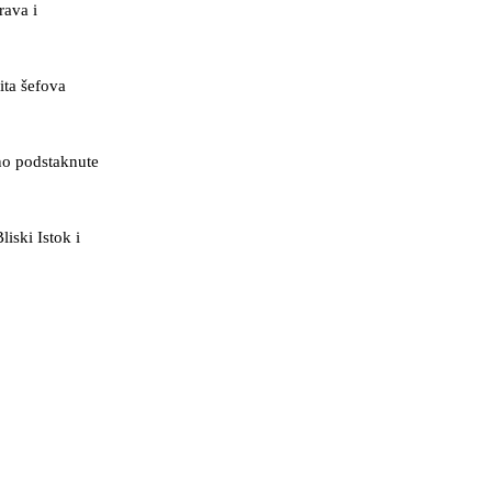
rava i
ita šefova
tno podstaknute
iski Istok i