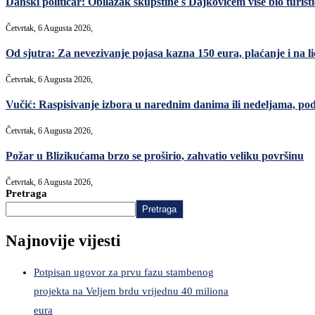
Danski političar: Obilazak skupštine s Dajkovićem više bio turisti
Četvrtak, 6 Augusta 2026,
Od sjutra: Za nevezivanje pojasa kazna 150 eura, plaćanje i na lic
Četvrtak, 6 Augusta 2026,
Vučić: Raspisivanje izbora u narednim danima ili nedeljama, po
Četvrtak, 6 Augusta 2026,
Požar u Blizikućama brzo se proširio, zahvatio veliku površinu
Četvrtak, 6 Augusta 2026,
Pretraga
Pretraga
Najnovije vijesti
Potpisan ugovor za prvu fazu stambenog
projekta na Veljem brdu vrijednu 40 miliona
eura