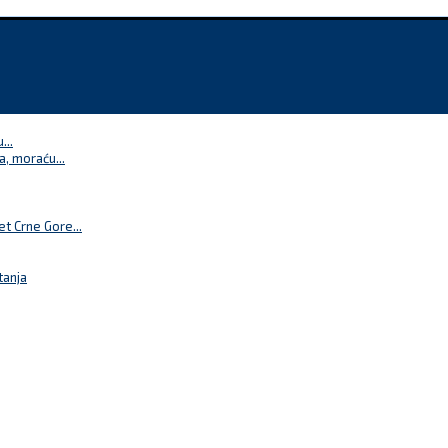
...
a, moraću...
t Crne Gore...
tanja