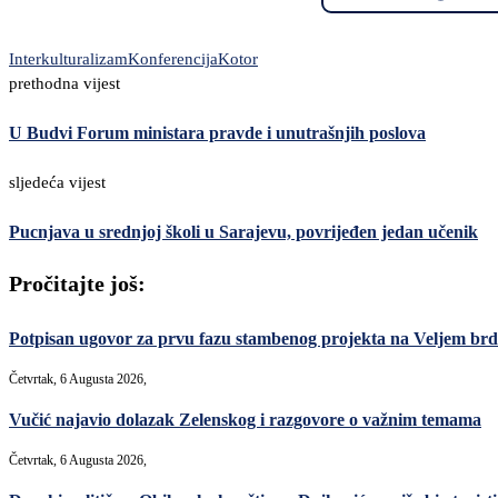
Interkulturalizam
Konferencija
Kotor
prethodna vijest
U Budvi Forum ministara pravde i unutrašnjih poslova
sljedeća vijest
Pucnjava u srednjoj školi u Sarajevu, povrijeđen jedan učenik
Pročitajte još:
Potpisan ugovor za prvu fazu stambenog projekta na Veljem brdu
Četvrtak, 6 Augusta 2026,
Vučić najavio dolazak Zelenskog i razgovore o važnim temama
Četvrtak, 6 Augusta 2026,