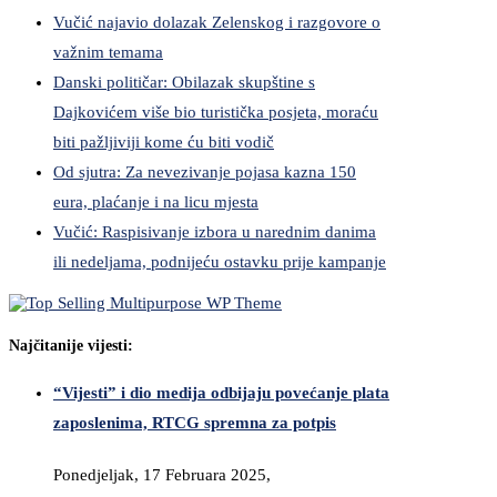
Vučić najavio dolazak Zelenskog i razgovore o
važnim temama
Danski političar: Obilazak skupštine s
Dajkovićem više bio turistička posjeta, moraću
biti pažljiviji kome ću biti vodič
Od sjutra: Za nevezivanje pojasa kazna 150
eura, plaćanje i na licu mjesta
Vučić: Raspisivanje izbora u narednim danima
ili nedeljama, podnijeću ostavku prije kampanje
Najčitanije vijesti:
“Vijesti” i dio medija odbijaju povećanje plata
zaposlenima, RTCG spremna za potpis
Ponedjeljak, 17 Februara 2025,