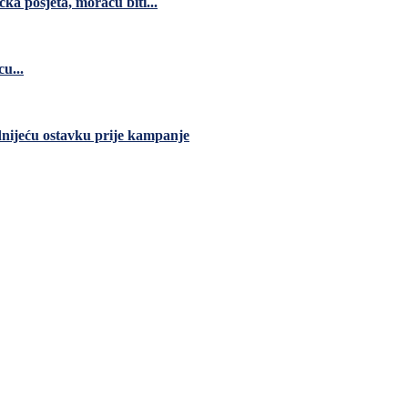
čka posjeta, moraću biti...
u...
dnijeću ostavku prije kampanje