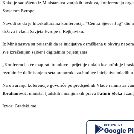
Kako je saopšteno iz Ministarstva vanjskih poslova, konferenciju organ
Savjetom Evrope.
Navodi se da je Interkulturalna konferencija “Centra Sjever-Jug” dio n
država i vlada Savjeta Evrope u Rejkjaviku.
Iz Ministarstva su pojasnili da je inicijativa osmišljena u okviru nap
sve izraženijim sajber i digitalnim prijetnjama.
„Konferencija će mapirati trendove i prijetnje onlajn ksenofobije i ra
rezultiraće definisanjem seta preporuka za buduće inicijative mladih u 
Na otvaranju koferencije govoriće potpredsjednik Vlade i ministar va
Ibrahimović
, ministar ljudskih i manjinskih prava
Fatmir Đeka
i zam
Izvor: Gradski.me
PREUZMI NA
Google P