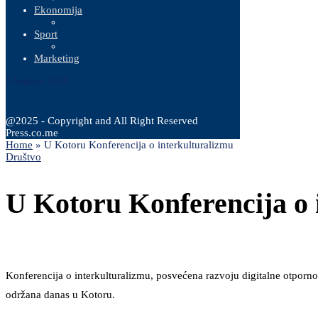
Ekonomija
Sport
Marketing
6 Augusta, 2026
@2025 - Copyright and All Right Reserved
Press.co.me
Home
»
U Kotoru Konferencija o interkulturalizmu
Društvo
U Kotoru Konferencija o 
Konferencija o interkulturalizmu, posvećena razvoju digitalne otpornost
održana danas u Kotoru.