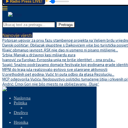
▶️ Radio Press LIVE!
🔊
Pretraga
Najnovije vijesti:
Potpisan ugovor za prvu fazu stambenog projekta na Veljem brdu vrijednu
Danski političar: Obilazak skupštine s Dajkovićem više bio turistička posjet
Kljajić obmanuo javnost: ASK nije dao ni usmeno ni pisano mišljenje...
Srbija: Manjak u državnoj kasi milijardu eura
Ivanović za Eurokaz: Evropska unija ne briše identitet – ona pruža...
Spajić: Snažno podržavamo domaće festivale koji godinama grade identite
MPNI do kraja jula realizovalo gotovo sve planirane aktivnosti
U prethodnih pet godina: Vučić tri puta odbio da glasa Rezoluciju...
MCP odgovorila Vučiću: Nedopustivo političko tumačenje litija i crkvenih pi
Andrić: Crnoj Gori nije bilo mjesto na obilježavanju „Oluje“
Naslovna
Politika
Društvo
Hronika