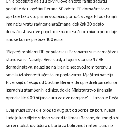
On je podsjetio da su u okviru ove ankete ranije saoštili
podatke da u opštini Berane 50 odsto RE domaćinstava
opstaje tako što prima socijalnu pomoć, svega 14 odsto njih
ima neku vrstu radnog angažmana, dok čak 30 odsto
domaćinstava ove populacije na mjesečnom nivou prihoduje
iznose koji ne prelaze 100 eura.
“Najveći problemi RE populacije u Beranama su siromaštvo i
stanovanje. Naselje Riversajd, u kojem stanuje 47 RE
domaćinstava, nalazi se na krajnje nepovoljnom terenu u
smislu izloženosti učestalim poplavama. Mještani naselja
Riversajd očekuju od Opštine Berane da opredijeli parcelu za
izgradnju stambenih jedinica, dok je Ministarstvo finansija
opredijelilo 400 hiljada eura za ove namjene” – kazao je Beća.
Ovaj mladi čovjek je prošao dug put od borbe za koru hljeba
kada je kao dijete stigao sa roditeljima u Berane, do, moglo bi
se reći, lokalnog lidera u borbi za bolji život i integraciju ne