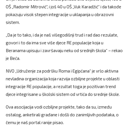
OŠ „Radomir Mitrović“, i još 40 u OŠ „Vuk Karadžić“ i da takođe
pokazuju visok stepen integracije u uklapanja u obrazovni
sistem.
„Da je to tako, i da je naš višegodišnji trud i rad dao rezulate,
govori i to da ima sve više djece RE populacije koja u
Beranama upisuju i završavaju neku od srednjih škola“ – rekao
je Beća.
NVO „Udruženje za podršku Roma i Egipćana“ je vrlo aktivna
nevladina organizacija koja razvija ozbiljne projekte u oblasti
integracije RE populacije, a rezultat toga je pozitivan trend
djece integrisane u školski sistem od vrtića do srednje škole.
Ova asocijacija vodi ozbiljne projekte, tako da su, između
ostalog, anketirali građane i došli do zanimljivih podataka, o
čemu je naš portal ranije pisao.