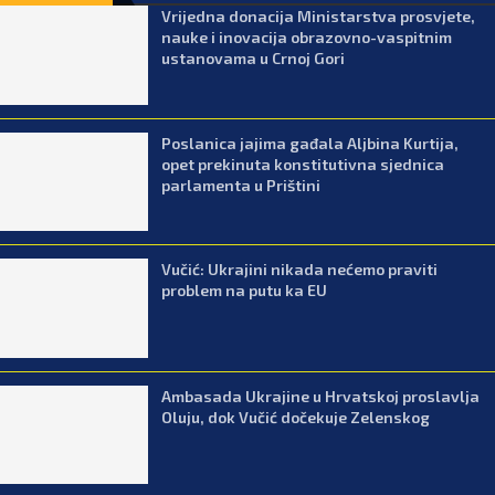
Vrijedna donacija Ministarstva prosvjete,
nauke i inovacija obrazovno-vaspitnim
ustanovama u Crnoj Gori
Poslanica jajima gađala Aljbina Kurtija,
opet prekinuta konstitutivna sjednica
parlamenta u Prištini
Vučić: Ukrajini nikada nećemo praviti
problem na putu ka EU
Ambasada Ukrajine u Hrvatskoj proslavlja
Oluju, dok Vučić dočekuje Zelenskog