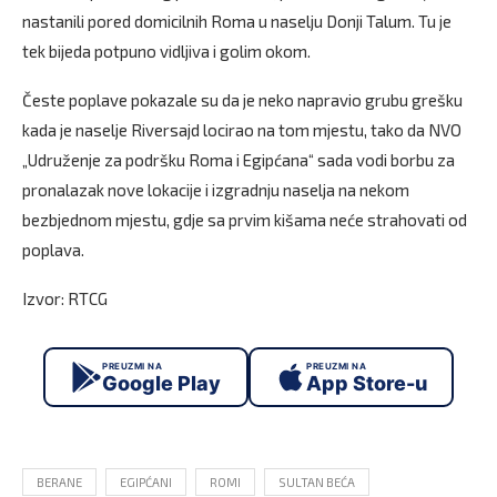
nastanili pored domicilnih Roma u naselju Donji Talum. Tu je
tek bijeda potpuno vidljiva i golim okom.
Česte poplave pokazale su da je neko napravio grubu grešku
kada je naselje Riversajd locirao na tom mjestu, tako da NVO
„Udruženje za podršku Roma i Egipćana“ sada vodi borbu za
pronalazak nove lokacije i izgradnju naselja na nekom
bezbjednom mjestu, gdje sa prvim kišama neće strahovati od
poplava.
Izvor: RTCG
PREUZMI NA
PREUZMI NA
Google Play
App Store-u
BERANE
EGIPĆANI
ROMI
SULTAN BEĆA