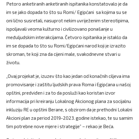
Petoro anketiranih anketiranih ispitanika konstatovalo je da
im se jako dopada to što su Romi/ Egipćani sa kojima su se
oni lično susretali, nasuprot nekim uvriježenim stereotipima,
ispoljavali veoma kulturno i civilizovano ponašanje u
međuljudskim interakcijama. Četvoro ispitanika je istaklo da
im se dopada to što su Romi/Egipćani narod koji je izrazito
skroman, te koji zna da cijeni male, svakodnevne stvari u
životu.
„Ovaj projekat je, izuzev što kao jedan od konačnih ciljeva ima
promovisanje i zaštitu ljudskih prava Roma i Egipćana u našoj
opštini, predviđen i za to da posluži kao koristan izvor
informacija pri kreiranju Lokalnog Akcionog plana za socijalnu
inkluziju RE u opštini Berane, s obzirom da je prethodni Lokalni
Akcioni plan za period 2019-2023. godine istekao, te su samim
tim potrebne nove mjere i strategije” – rekao je Beća.