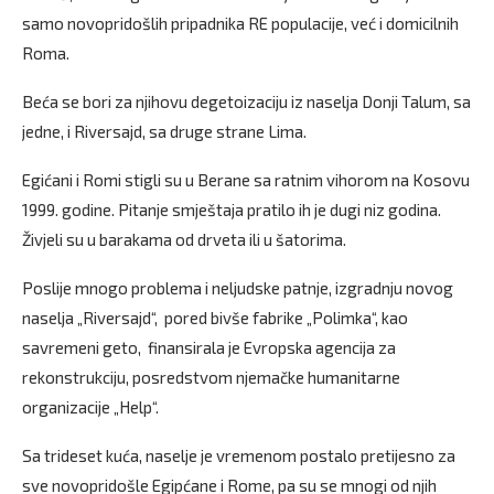
samo novopridošlih pripadnika RE populacije, već i domicilnih
Roma.
Beća se bori za njihovu degetoizaciju iz naselja Donji Talum, sa
jedne, i Riversajd, sa druge strane Lima.
Egićani i Romi stigli su u Berane sa ratnim vihorom na Kosovu
1999. godine. Pitanje smještaja pratilo ih je dugi niz godina.
Živjeli su u barakama od drveta ili u šatorima.
Poslije mnogo problema i neljudske patnje, izgradnju novog
naselja „Riversajd“, pored bivše fabrike „Polimka“, kao
savremeni geto, finansirala je Evropska agencija za
rekonstrukciju, posredstvom njemačke humanitarne
organizacije „Help“.
Sa trideset kuća, naselje je vremenom postalo pretijesno za
sve novopridošle Egipćane i Rome, pa su se mnogi od njih