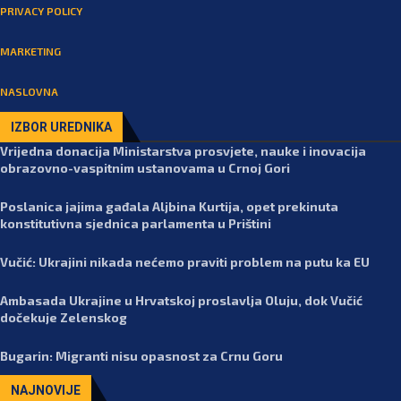
PRIVACY POLICY
MARKETING
NASLOVNA
IZBOR UREDNIKA
Vrijedna donacija Ministarstva prosvjete, nauke i inovacija
obrazovno-vaspitnim ustanovama u Crnoj Gori
Poslanica jajima gađala Aljbina Kurtija, opet prekinuta
konstitutivna sjednica parlamenta u Prištini
Vučić: Ukrajini nikada nećemo praviti problem na putu ka EU
Ambasada Ukrajine u Hrvatskoj proslavlja Oluju, dok Vučić
dočekuje Zelenskog
Bugarin: Migranti nisu opasnost za Crnu Goru
NAJNOVIJE