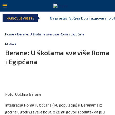
Na proslavi Vučjeg Dola razgovarano o B
NAJNOVIJE VIJESTI:
Home
»
Berane: U školama sve više Roma i Egipćana
Društvo
Berane: U školama sve više Roma
i Egipćana
Foto: Opština Berane
Integracija Roma i Egipćana (RE populacije) u Beranama iz
godine u godinu sve je bolja, o čemu govori i podatak da je u