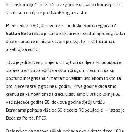
beranskom dječjem vrtiću ove godine upisano i boravi preko
šezdesetoro djece predškolskog uzrasta.
Predsjednik NVO „Udruženje za podršku Roma i Egipćana“
Sultan Beća
rekao je da to isljključivo rezultat njihovog rada i
dobre saradnje ministarstvom prosvjete i institucijama u
lokalnoj zajednici.
„Ovo je jedinstven primjer u Crnoj Gori da djeca RE populacije
borave u vrtiću zajedno sa svom drugom djecom, i da su
poptuno integrisana. Smatramo velikim uspjehom to što taj
broj djece raste iz godine u godinu. Prve godine kada smo
krenuli sa kampanjom da djecu upisujemo u vrtić bilo ih je 38,
već sljedeće godine 58, dok ove godine dječiji vrtić u
Beranama pohađa više od 60 djece iz RE polulacije“ – kazao je
Beća za Portal RTCG.
On je rekao da osnovnu školu pohađa oko dvjesta djece, 160 u