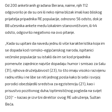
Od 200 anketiranih građana Berana, naime, njih 112
odgovorilo je da su oni ili neko njima blizak imali kao bliskog
prijatelja pripadnika RE populacije, odnosno 56 odsto, dok je
88 učesnika ankete među lokalnim stanovništvom, ili 44
odsto, odgovrilo negativno na ovo pitanje.
„Kada su upitani da navedu jednu ili više karakteristika koja im
se dopada kod romsko-egipćanskog naroda, ispitanici
većinske populacije su istakli da im se kod pripadnika
pomenute zajednice najviše dopadaju: humor i smisao za šalu
(31), njihova druželjubivost (23), to što imaju visoko razvijenu
radnu etiku i ne libe se niti jednog posla kako bi sebi i svojoj
porodici obezbijedili sredstva za egzistenciju (21), kao i
prisustvo pozitivnog duha/optimističnog pogleda na svijet
(20)“ – kazao je izvršni direktor ovog RE udruženja, Sultan
Beća.