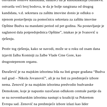
ostvarene bodove kandidata, nalazeći da je kandidatkinja Đurašević
ostvarila veći broj bodova, te da je bolje rangirana od drugog
kandidata, v.d. sekretara za zaštitu imovine donio je odluku o
njenom postavljenju za pomoćnicu sekretara za zaštitu imovine
Opštine Budva na mandatni period od pet godina. Na postavljanje je
saglanost dala potpredsjednica Opštine”, istakao je je Ivanović u
rješenju.
Protiv tog rješenja, kako se navodi, može se u roku od osam dana
izjaviti žalba Komisiji za žalbe Vlade Crne Gore, kao
drugostepenom organu.
Đurašević je na majskim izborima bila na listi grupe građana “Budva
naš grad – Nikola Jovanović”, ali je na listi za predstojeće izbore
nema. Zenović je na majskim izborima predvodio budvanske
Demokrate, koje je napustio razočaran odlukom centrale partije da
se na novembarskim izborima nastupi u koaliciji sa Pokretom
Evropa sad. Zenović na predstojeće izbore izlazi kao lider