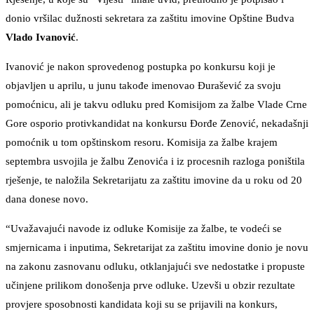
donio vršilac dužnosti sekretara za zaštitu imovine Opštine Budva
Vlado Ivanović
.
Ivanović je nakon sprovedenog postupka po konkursu koji je
objavljen u aprilu, u junu takođe imenovao Đurašević za svoju
pomoćnicu, ali je takvu odluku pred Komisijom za žalbe Vlade Crne
Gore osporio protivkandidat na konkursu Đorđe Zenović, nekadašnji
pomoćnik u tom opštinskom resoru. Komisija za žalbe krajem
septembra usvojila je žalbu Zenovića i iz procesnih razloga poništila
rješenje, te naložila Sekretarijatu za zaštitu imovine da u roku od 20
dana donese novo.
“Uvažavajući navode iz odluke Komisije za žalbe, te vodeći se
smjernicama i inputima, Sekretarijat za zaštitu imovine donio je novu
na zakonu zasnovanu odluku, otklanjajući sve nedostatke i propuste
učinjene prilikom donošenja prve odluke. Uzevši u obzir rezultate
provjere sposobnosti kandidata koji su se prijavili na konkurs,