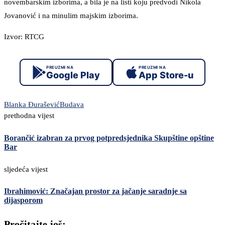
novembarskim izborima, a bila je na listi koju predvodi Nikola
Jovanović i na minulim majskim izborima.
Izvor: RTCG
PREUZMI NA
PREUZMI NA
Google Play
App Store-u
Blanka Đurašević
Budava
prethodna vijest
Borančić izabran za prvog potpredsjednika Skupštine opštine
Bar
sljedeća vijest
Ibrahimović: Značajan prostor za jačanje saradnje sa
dijasporom
Pročitajte još: