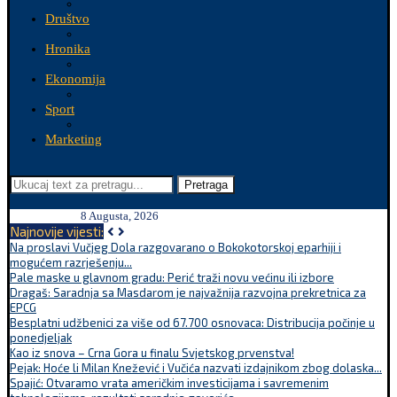
Društvo
Hronika
Ekonomija
Sport
Marketing
Pretraga
8 Augusta, 2026
Najnovije vijesti:
Na proslavi Vučjeg Dola razgovarano o Bokokotorskoj eparhiji i
mogućem razrješenju...
Pale maske u glavnom gradu: Perić traži novu većinu ili izbore
Dragaš: Saradnja sa Masdarom je najvažnija razvojna prekretnica za
EPCG
Besplatni udžbenici za više od 67.700 osnovaca: Distribucija počinje u
ponedjeljak
Kao iz snova – Crna Gora u finalu Svjetskog prvenstva!
Pejak: Hoće li Milan Knežević i Vučića nazvati izdajnikom zbog dolaska...
Spajić: Otvaramo vrata američkim investicijama i savremenim