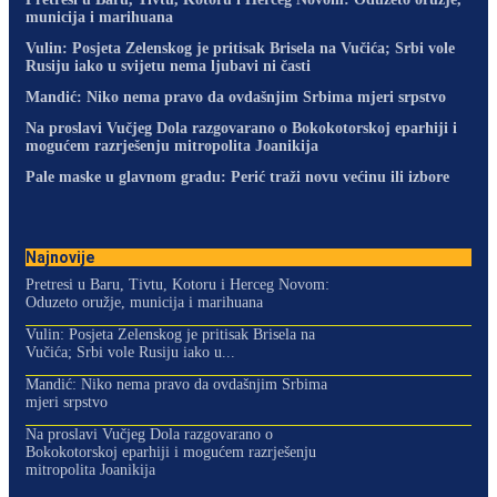
municija i marihuana
Vulin: Posjeta Zelenskog je pritisak Brisela na Vučića; Srbi vole
Rusiju iako u svijetu nema ljubavi ni časti
Mandić: Niko nema pravo da ovdašnjim Srbima mjeri srpstvo
Na proslavi Vučjeg Dola razgovarano o Bokokotorskoj eparhiji i
mogućem razrješenju mitropolita Joanikija
Pale maske u glavnom gradu: Perić traži novu većinu ili izbore
Najnovije
Pretresi u Baru, Tivtu, Kotoru i Herceg Novom:
Oduzeto oružje, municija i marihuana
Vulin: Posjeta Zelenskog je pritisak Brisela na
Vučića; Srbi vole Rusiju iako u...
Mandić: Niko nema pravo da ovdašnjim Srbima
mjeri srpstvo
Na proslavi Vučjeg Dola razgovarano o
Bokokotorskoj eparhiji i mogućem razrješenju
mitropolita Joanikija