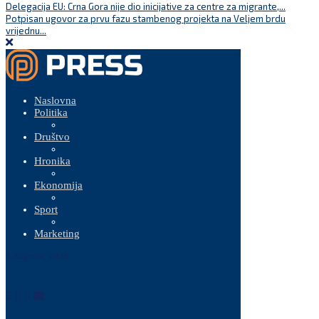
Delegacija EU: Crna Gora nije dio inicijative za centre za migrante,...
Potpisan ugovor za prvu fazu stambenog projekta na Veljem brdu
vrijednu...
Naslovna
Politika
Društvo
Hronika
Ekonomija
Sport
Marketing
8 Augusta, 2026