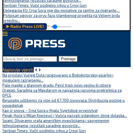
tehnologijama, rezultati saradnje govoriće...
Serbian Times: Vučić podijelio crkvu u Crnoj Gori
Delegacija EU: Crna Gora nije dio inicijative za centre za migrante,...
Potpisan ugovor za prvu fazu stambenog projekta na Veljem brdu
vrijednu...
▶️ Radio Press LIVE!
🔊
Pretraga
Najnovije vijesti:
Na proslavi Vučjeg Dola razgovarano o Bokokotorskoj eparhiji i
mogućem razrješenju...
Pale maske u glavnom gradu: Perić traži novu većinu ili izbore
Dragaš: Saradnja sa Masdarom je najvažnija razvojna prekretnica za
EPCG
Besplatni udžbenici za više od 67.700 osnovaca: Distribucija počinje u
ponedjeljak
Kao iz snova – Crna Gora u finalu Svjetskog prvenstva!
Pejak: Hoće li Milan Knežević i Vučića nazvati izdajnikom zbog dolaska...
Spajić: Otvaramo vrata američkim investicijama i savremenim
tehnologijama, rezultati saradnje govoriće...
Serbian Times: Vučić podijelio crkvu u Crnoj Gori