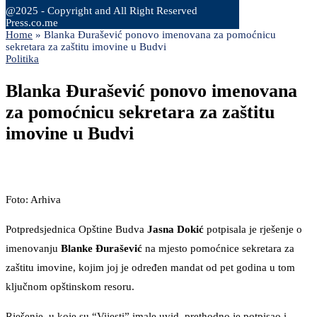
@2025 - Copyright and All Right Reserved
Press.co.me
Home
»
Blanka Đurašević ponovo imenovana za pomoćnicu
sekretara za zaštitu imovine u Budvi
Politika
Blanka Đurašević ponovo imenovana
za pomoćnicu sekretara za zaštitu
imovine u Budvi
Foto: Arhiva
Potpredsjednica Opštine Budva
Jasna Dokić
potpisala je rješenje o
imenovanju
Blanke Đurašević
na mjesto pomoćnice sekretara za
zaštitu imovine, kojim joj je određen mandat od pet godina u tom
ključnom opštinskom resoru.
Rješenje, u koje su “Vijesti” imale uvid, prethodno je potpisao i