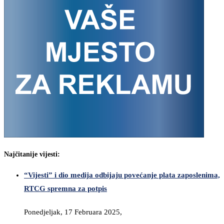
Najčitanije vijesti:
“Vijesti” i dio medija odbijaju povećanje plata zaposlenima,
RTCG spremna za potpis
Ponedjeljak, 17 Februara 2025,