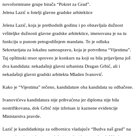
novoformirane grupe birača “Pokret za Grad”.
Jelena Lazić u fotelji glavne gradske arhitektice
Jelena Lazić, koja je prethodnih godinu i po obnavljala dužnost
vršiteljke dužnosti glavne gradske arhitektice, imenovana je na tu
funkciju u punom petogodišnjem mandatu. To je odluka
Sekretarijata za lokalnu samoupravu, koja je potvrđena “Vijestima”.
Taj opštinski resor sproveo je konkurs na koji su bila prijavljena još
dva kandidata: nekadašnji glavni urbanista Dragan Grbić, ali i
nekadašnji glavni gradski arhitekta Mladen Ivanović.
Kako je “Vijestima” rečeno, kandidature oba kandidata su odbačene.
Ivanovićeva kandidatura nije prihvaćena jer diploma nije bila
nostrifikovana, dok Grbić nije izbrisan iz kaznene evidencije
Ministarstva pravde.
Lazić je kandidatkinja za odbornicu vladajuće “Budva naš grad” na