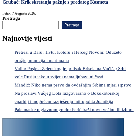
Grubač: Krik skretanja pažnje s predatog Kosmeta
Petak, 7 Augusta 2026,
Pretraga
Pretraga
Najnovije vijesti
Pretresi u Baru, Tivtu, Kotoru i Herceg Novom: Oduzeto
oružje, municija i marihuana
Vulin: Posjeta Zelenskog je pritisak Brisela na Vučića; Srbi
vole Rusiju iako u svijetu nema ljubavi ni časti
Mandić: Niko nema pravo da ovdašnjim Srbima mjeri srpstvo
Na proslavi Vučjeg Dola razgovarano o Bokokotorskoj
eparhiji i mogućem razrješenju mitropolita Joanikija
Pale maske u glavnom gradu: Perić traži novu većinu ili izbore