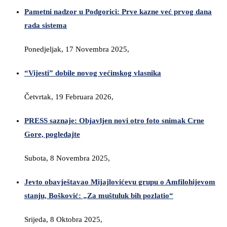
Pametni nadzor u Podgorici: Prve kazne već prvog dana
rada sistema
Ponedjeljak, 17 Novembra 2025,
“Vijesti” dobile novog većinskog vlasnika
Četvrtak, 19 Februara 2026,
PRESS saznaje: Objavljen novi otro foto snimak Crne
Gore, pogledajte
Subota, 8 Novembra 2025,
Jevto obavještavao Mijajlovićevu grupu o Amfilohijevom
stanju, Bošković: „Za muštuluk bih pozlatio“
Srijeda, 8 Oktobra 2025,