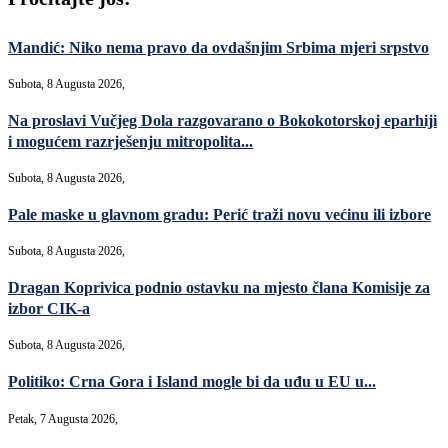
Mandić: Niko nema pravo da ovdašnjim Srbima mjeri srpstvo
Subota, 8 Augusta 2026,
Na proslavi Vučjeg Dola razgovarano o Bokokotorskoj eparhiji
i mogućem razrješenju mitropolita...
Subota, 8 Augusta 2026,
Pale maske u glavnom gradu: Perić traži novu većinu ili izbore
Subota, 8 Augusta 2026,
Dragan Koprivica podnio ostavku na mjesto člana Komisije za
izbor CIK-a
Subota, 8 Augusta 2026,
Politiko: Crna Gora i Island mogle bi da uđu u EU u...
Petak, 7 Augusta 2026,