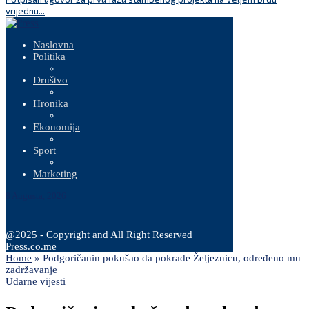
vrijednu...
Naslovna
Politika
Društvo
Hronika
Ekonomija
Sport
Marketing
8 Augusta, 2026
@2025 - Copyright and All Right Reserved
Press.co.me
Home
»
Podgoričanin pokušao da pokrade Željeznicu, određeno mu
zadržavanje
Udarne vijesti