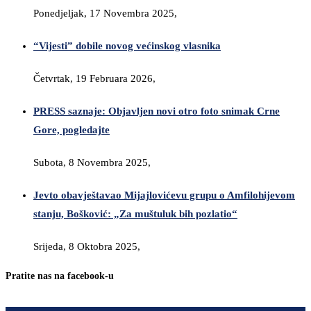
Ponedjeljak, 17 Novembra 2025,
“Vijesti” dobile novog većinskog vlasnika
Četvrtak, 19 Februara 2026,
PRESS saznaje: Objavljen novi otro foto snimak Crne
Gore, pogledajte
Subota, 8 Novembra 2025,
Jevto obavještavao Mijajlovićevu grupu o Amfilohijevom
stanju, Bošković: „Za muštuluk bih pozlatio“
Srijeda, 8 Oktobra 2025,
Pratite nas na facebook-u