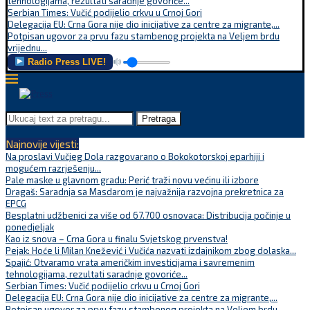
tehnologijama, rezultati saradnje govoriće...
Serbian Times: Vučić podijelio crkvu u Crnoj Gori
Delegacija EU: Crna Gora nije dio inicijative za centre za migrante,...
Potpisan ugovor za prvu fazu stambenog projekta na Veljem brdu
vrijednu...
Radio Press LIVE!
Pretraga
Najnovije vijesti:
Na proslavi Vučjeg Dola razgovarano o Bokokotorskoj eparhiji i
mogućem razrješenju...
Pale maske u glavnom gradu: Perić traži novu većinu ili izbore
Dragaš: Saradnja sa Masdarom je najvažnija razvojna prekretnica za
EPCG
Besplatni udžbenici za više od 67.700 osnovaca: Distribucija počinje u
ponedjeljak
Kao iz snova – Crna Gora u finalu Svjetskog prvenstva!
Pejak: Hoće li Milan Knežević i Vučića nazvati izdajnikom zbog dolaska...
Spajić: Otvaramo vrata američkim investicijama i savremenim
tehnologijama, rezultati saradnje govoriće...
Serbian Times: Vučić podijelio crkvu u Crnoj Gori
Delegacija EU: Crna Gora nije dio inicijative za centre za migrante,...
Potpisan ugovor za prvu fazu stambenog projekta na Veljem brdu