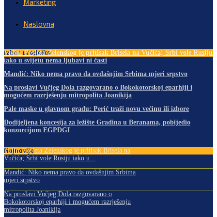
Marketing
Naslovna
Izbor urednika
Vulin: Posjeta Zelenskog je pritisak Brisela na Vučića; Srbi vole Rusiju
iako u svijetu nema ljubavi ni časti
Mandić: Niko nema pravo da ovdašnjim Srbima mjeri srpstvo
Na proslavi Vučjeg Dola razgovarano o Bokokotorskoj eparhiji i
mogućem razrješenju mitropolita Joanikija
Pale maske u glavnom gradu: Perić traži novu većinu ili izbore
Dodijeljena koncesija za ležište Gradina u Beranama, pobijedio
konzorcijum EGPDGI
Najnovije
Vulin: Posjeta Zelenskog je pritisak Brisela na
Vučića; Srbi vole Rusiju iako u...
Mandić: Niko nema pravo da ovdašnjim Srbima
mjeri srpstvo
Na proslavi Vučjeg Dola razgovarano o
Bokokotorskoj eparhiji i mogućem razrješenju
mitropolita Joanikija