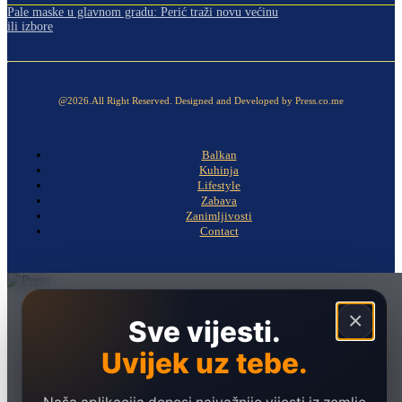
Pale maske u glavnom gradu: Perić traži novu većinu
ili izbore
@2026.All Right Reserved. Designed and Developed by Press.co.me
Balkan
Kuhinja
Lifestyle
Zabava
Zanimljivosti
Contact
Naslovna
×
Sve vijesti.
Politika
Uvijek uz tebe.
Društvo
Hronika