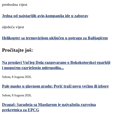
prethodna vijest
Jedna od najstarijih avio-kompanija ide u zaborav
sljedeća vijest
Helikopter sa termovizijom uključen u potragu za Balijagićem
Pročitajte još:
Na proslavi Vučjeg Dola razgovarano o Bokokotorskoj eparhiji
i mogućem razrješenju mitropolita...
Subota, 8 Augusta 2026,
Pale maske u glavnom gradu: Perić traži novu većinu ili izbore
Subota, 8 Augusta 2026,
Dragaš: Saradnja sa Masdarom je najvažnija razvojna
prekretnica za EPCG