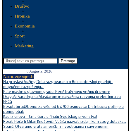
Društvo
Hronika
Ekonomija
Sport
Marketing
Pretraga
8 Augusta, 2026
Najnovije vijesti:
Na proslavi Vučjeg Dola razgovarano o Bokokotorskoj eparhiji i
mogućem razrješenju...
Pale maske u glavnom gradu: Perić traži novu većinu ili izbore
Dragaš: Saradnja sa Masdarom je najvažnija razvojna prekretnica za
EPCG
Besplatni udžbenici za više od 67.700 osnovaca: Distribucija počinje u
ponedjeljak
Kao iz snova – Crna Gora u finalu Svjetskog prvenstva!
Pejak: Hoće li Milan Knežević i Vučića nazvati izdajnikom zbog dolaska...
Spajić: Otvaramo vrata američkim investicijama i savremenim