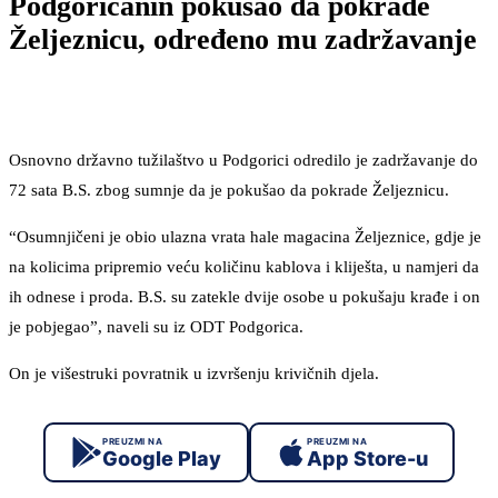
Podgoričanin pokušao da pokrade
Željeznicu, određeno mu zadržavanje
Osnovno državno tužilaštvo u Podgorici odredilo je zadržavanje do
72 sata B.S. zbog sumnje da je pokušao da pokrade Željeznicu.
“Osumnjičeni je obio ulazna vrata hale magacina Željeznice, gdje je
na kolicima pripremio veću količinu kablova i kliješta, u namjeri da
ih odnese i proda. B.S. su zatekle dvije osobe u pokušaju krađe i on
je pobjegao”, naveli su iz ODT Podgorica.
On je višestruki povratnik u izvršenju krivičnih djela.
PREUZMI NA
PREUZMI NA
Google Play
App Store-u