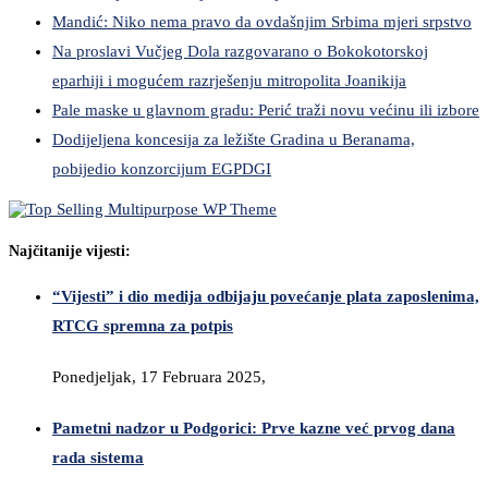
Mandić: Niko nema pravo da ovdašnjim Srbima mjeri srpstvo
Na proslavi Vučjeg Dola razgovarano o Bokokotorskoj
eparhiji i mogućem razrješenju mitropolita Joanikija
Pale maske u glavnom gradu: Perić traži novu većinu ili izbore
Dodijeljena koncesija za ležište Gradina u Beranama,
pobijedio konzorcijum EGPDGI
Najčitanije vijesti:
“Vijesti” i dio medija odbijaju povećanje plata zaposlenima,
RTCG spremna za potpis
Ponedjeljak, 17 Februara 2025,
Pametni nadzor u Podgorici: Prve kazne već prvog dana
rada sistema