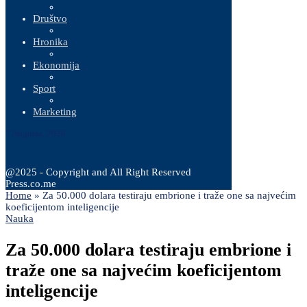
Društvo
Hronika
Ekonomija
Sport
Marketing
7 Augusta, 2026
@2025 - Copyright and All Right Reserved
Press.co.me
Home
»
Za 50.000 dolara testiraju embrione i traže one sa najvećim
koeficijentom inteligencije
Nauka
Za 50.000 dolara testiraju embrione i
traže one sa najvećim koeficijentom
inteligencije