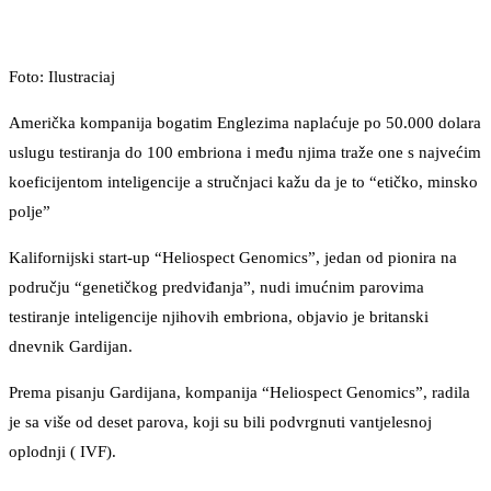
Foto: Ilustraciaj
Američka kompanija bogatim Englezima naplaćuje po 50.000 dolara
uslugu testiranja do 100 embriona i među njima traže one s najvećim
koeficijentom inteligencije a stručnjaci kažu da je to “etičko, minsko
polje”
Kalifornijski start-up “Heliospect Genomics”, jedan od pionira na
području “genetičkog predviđanja”, nudi imućnim parovima
testiranje inteligencije njihovih embriona, objavio je britanski
dnevnik Gardijan.
Prema pisanju Gardijana, kompanija “Heliospect Genomics”, radila
je sa više od deset parova, koji su bili podvrgnuti vantjelesnoj
oplodnji ( IVF).