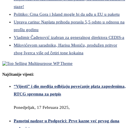
staze!
Politiko: Crna Gora i Island mogle bi da uđu u EU u paketu
Uprava carina: Naplata prihoda porasla 5,5 odsto u odnosu na
prošlu godinu
Vladimir Čađenović izabran za generalnog direktora CEDIS-a
Milovićevom saradniku, Harisu Moniću, produžen pritvor
zbog šverca više od četiri tone kokaina
Najčitanije vijesti:
“Vijesti” i dio medija odbijaju povećanje plata zaposlenima,
RTCG spremna za potpis
Ponedjeljak, 17 Februara 2025,
Pametni nadzor u Podgorici: Prve kazne već prvog dana