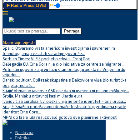
▶️ Radio Press LIVE!
🔊
Pretraga
Najnovije vijesti:
Spajić: Otvaramo vrata američkim investicijama i savremenim
tehnologijama, rezultati saradnje govoriće...
Serbian Times: Vučić podijelio crkvu u Crnoj Gori
Delegacija EU: Crna Gora nije dio inicijative za centre za migrante,...
Potpisan ugovor za prvu fazu stambenog projekta na Veljem brdu
vrijednu...
Danski političar: Obilazak skupštine s Dajkovićem više bio turistička
posjeta, moraću...
Kljajić obmanuo javnost: ASK nije dao ni usmeno ni pisano mišljenje...
Srbija: Manjak u državnoj kasi milijardu eura
Ivanović za Eurokaz: Evropska unija ne briše identitet – ona pruža...
Spajić: Snažno podržavamo domaće festivale koji godinama grade
identitet Crne Gore...
MPNI do kraja jula realizovalo gotovo sve planirane aktivnosti
Naslovna
Politika