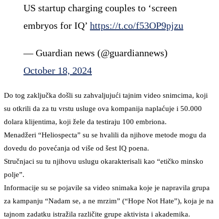
US startup charging couples to ‘screen
embryos for IQ’
https://t.co/f53OP9pjzu
— Guardian news (@guardiannews)
October 18, 2024
Do tog zaključka došli su zahvaljujući tajnim video snimcima, koji
su otkrili da za tu vrstu usluge ova kompanija naplaćuje i 50.000
dolara klijentima, koji žele da testiraju 100 embriona.
Menadžeri “Heliospecta” su se hvalili da njihove metode mogu da
dovedu do povećanja od više od šest IQ poena.
Stručnjaci su tu njihovu uslugu okarakterisali kao “etičko minsko
polje”.
Informacije su se pojavile sa video snimaka koje je napravila grupa
za kampanju “Nadam se, a ne mrzim” (“Hope Not Hate”), koja je na
tajnom zadatku istražila različite grupe aktivista i akademika.