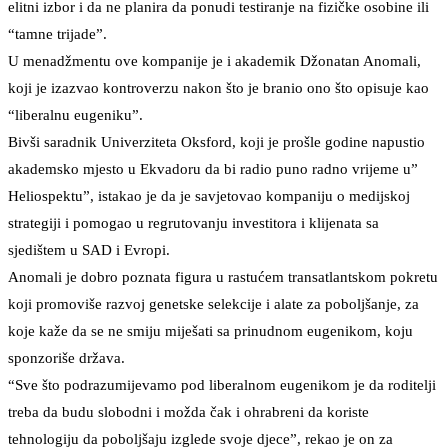
elitni izbor i da ne planira da ponudi testiranje na fizičke osobine ili
“tamne trijade”.
U menadžmentu ove kompanije je i akademik Džonatan Anomali,
koji je izazvao kontroverzu nakon što je branio ono što opisuje kao
“liberalnu eugeniku”.
Bivši saradnik Univerziteta Oksford, koji je prošle godine napustio
akademsko mjesto u Ekvadoru da bi radio puno radno vrijeme u”
Heliospektu”, istakao je da je savjetovao kompaniju o medijskoj
strategiji i pomogao u regrutovanju investitora i klijenata sa
sjedištem u SAD i Evropi.
Anomali je dobro poznata figura u rastućem transatlantskom pokretu
koji promoviše razvoj genetske selekcije i alate za poboljšanje, za
koje kaže da se ne smiju miješati sa prinudnom eugenikom, koju
sponzoriše država.
“Sve što podrazumijevamo pod liberalnom eugenikom je da roditelji
treba da budu slobodni i možda čak i ohrabreni da koriste
tehnologiju da poboljšaju izglede svoje djece”, rekao je on za