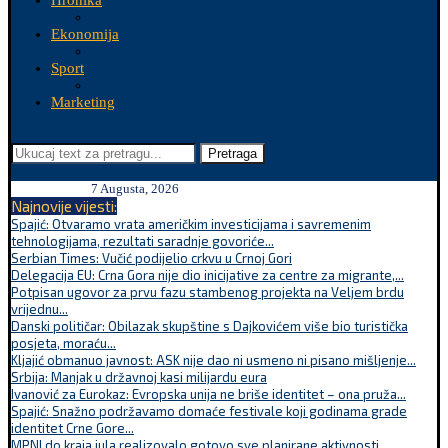
Hronika
Ekonomija
Sport
Marketing
Pretraga
7 Augusta, 2026
Najnovije vijesti:
Spajić: Otvaramo vrata američkim investicijama i savremenim
tehnologijama, rezultati saradnje govoriće...
Serbian Times: Vučić podijelio crkvu u Crnoj Gori
Delegacija EU: Crna Gora nije dio inicijative za centre za migrante,...
Potpisan ugovor za prvu fazu stambenog projekta na Veljem brdu
vrijednu...
Danski političar: Obilazak skupštine s Dajkovićem više bio turistička
posjeta, moraću...
Kljajić obmanuo javnost: ASK nije dao ni usmeno ni pisano mišljenje...
Srbija: Manjak u državnoj kasi milijardu eura
Ivanović za Eurokaz: Evropska unija ne briše identitet – ona pruža...
Spajić: Snažno podržavamo domaće festivale koji godinama grade
identitet Crne Gore...
MPNI do kraja jula realizovalo gotovo sve planirane aktivnosti