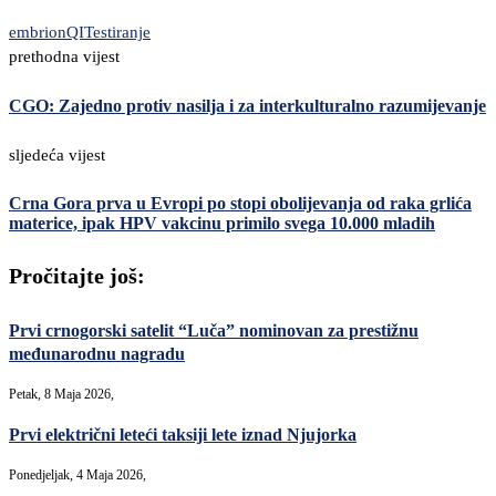
embrion
QI
Testiranje
prethodna vijest
CGO: Zajedno protiv nasilja i za interkulturalno razumijevanje
sljedeća vijest
Crna Gora prva u Evropi po stopi obolijevanja od raka grlića
materice, ipak HPV vakcinu primilo svega 10.000 mladih
Pročitajte još:
Prvi crnogorski satelit “Luča” nominovan za prestižnu
međunarodnu nagradu
Petak, 8 Maja 2026,
Prvi električni leteći taksiji lete iznad Njujorka
Ponedjeljak, 4 Maja 2026,