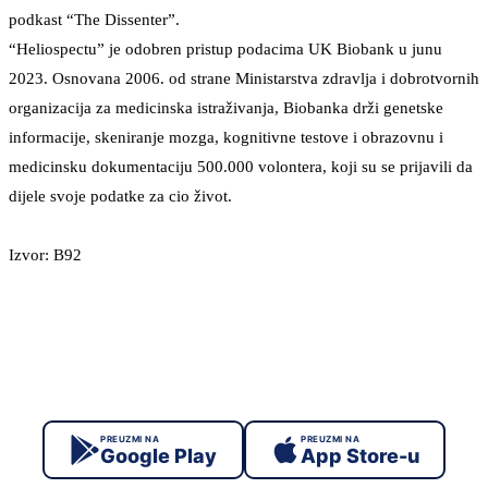
podkast “The Dissenter”.
“Heliospectu” je odobren pristup podacima UK Biobank u junu
2023. Osnovana 2006. od strane Ministarstva zdravlja i dobrotvornih
organizacija za medicinska istraživanja, Biobanka drži genetske
informacije, skeniranje mozga, kognitivne testove i obrazovnu i
medicinsku dokumentaciju 500.000 volontera, koji su se prijavili da
dijele svoje podatke za cio život.
Izvor: B92
PREUZMI NA
PREUZMI NA
Google Play
App Store-u