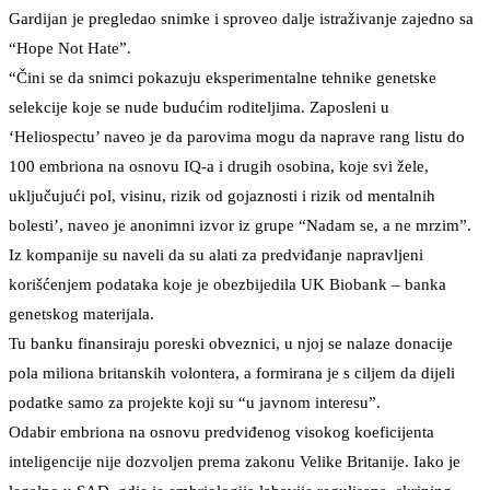
Gardijan je pregledao snimke i sproveo dalje istraživanje zajedno sa
“Hope Not Hate”.
“Čini se da snimci pokazuju eksperimentalne tehnike genetske
selekcije koje se nude budućim roditeljima. Zaposleni u
‘Heliospectu’ naveo je da parovima mogu da naprave rang listu do
100 embriona na osnovu IQ-a i drugih osobina, koje svi žele,
uključujući pol, visinu, rizik od gojaznosti i rizik od mentalnih
bolesti’, naveo je anonimni izvor iz grupe “Nadam se, a ne mrzim”.
Iz kompanije su naveli da su alati za predviđanje napravljeni
korišćenjem podataka koje je obezbijedila UK Biobank – banka
genetskog materijala.
Tu banku finansiraju poreski obveznici, u njoj se nalaze donacije
pola miliona britanskih volontera, a formirana je s ciljem da dijeli
podatke samo za projekte koji su “u javnom interesu”.
Odabir embriona na osnovu predviđenog visokog koeficijenta
inteligencije nije dozvoljen prema zakonu Velike Britanije. Iako je