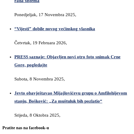
rada sistema
Ponedjeljak, 17 Novembra 2025,
“Vijesti” dobile novog većinskog vlasnika
Četvrtak, 19 Februara 2026,
PRESS saznaje: Objavljen novi otro foto snimak Crne
Gore, pogledajte
Subota, 8 Novembra 2025,
Jevto obavještavao Mijajlovićevu grupu o Amfilohijevom
stanju, Bošković: „Za muštuluk bih pozlatio“
Srijeda, 8 Oktobra 2025,
Pratite nas na facebook-u