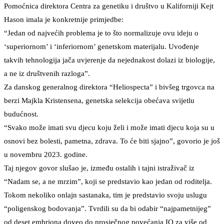
Pomoćnica direktora Centra za genetiku i društvo u Kaliforniji Kejt
Hason imala je konkretnije primjedbe:
“Jedan od najvećih problema je to što normalizuje ovu ideju o
‘superiornom’ i ‘inferiornom’ genetskom materijalu. Uvođenje
takvih tehnologija jača uvjerenje da nejednakost dolazi iz biologije,
a ne iz društvenih razloga”.
Za danskog generalnog direktora “Heliospecta” i bivšeg trgovca na
berzi Majkla Kristensena, genetska selekcija obećava svijetlu
budućnost.
“Svako može imati svu djecu koju želi i može imati djecu koja su u
osnovi bez bolesti, pametna, zdrava. To će biti sjajno”, govorio je još
u novembru 2023. godine.
Taj njegov govor slušao je, između ostalih i tajni istraživač iz
“Nadam se, a ne mrzim”, koji se predstavio kao jedan od roditelja.
Tokom nekoliko onlajn sastanaka, tim je predstavio svoju uslugu
“poligenskog bodovanja”. Tvrdili su da bi odabir “najpametnijeg”
od deset embriona doveo do prosječnog povećanja IQ za više od