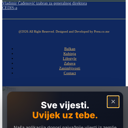
Vladimir Čađenović izabran za generalnog direktora
CEDIS-a
@2026.All Right Reserved. Designed and Developed by Press.co.me
Balkan
Kuhinja
Lifestyle
Zabava
Zanimljivosti
Contact
Naslovna
×
Sve vijesti.
Politika
Uvijek uz tebe.
Društvo
Hronika
Naša aplikacija donosi najvažnije vijesti iz zemlje