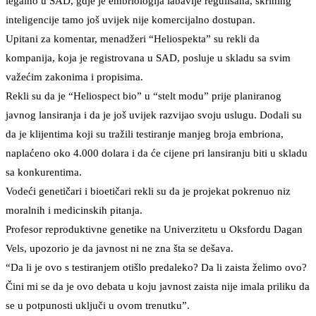
legalno u SAD, gdje je embriologija labavije regulisana, skrining
inteligencije tamo još uvijek nije komercijalno dostupan.
Upitani za komentar, menadžeri “Heliospekta” su rekli da
kompanija, koja je registrovana u SAD, posluje u skladu sa svim
važećim zakonima i propisima.
Rekli su da je “Heliospect bio” u “stelt modu” prije planiranog
javnog lansiranja i da je još uvijek razvijao svoju uslugu. Dodali su
da je klijentima koji su tražili testiranje manjeg broja embriona,
naplaćeno oko 4.000 dolara i da će cijene pri lansiranju biti u skladu
sa konkurentima.
Vodeći genetičari i bioetičari rekli su da je projekat pokrenuo niz
moralnih i medicinskih pitanja.
Profesor reproduktivne genetike na Univerzitetu u Oksfordu Dagan
Vels, upozorio je da javnost ni ne zna šta se dešava.
“Da li je ovo s testiranjem otišlo predaleko? Da li zaista želimo ovo?
Čini mi se da je ovo debata u koju javnost zaista nije imala priliku da
se u potpunosti uključi u ovom trenutku”.