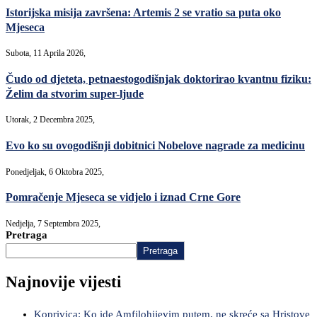
Istorijska misija završena: Artemis 2 se vratio sa puta oko
Mjeseca
Subota, 11 Aprila 2026,
Čudo od djeteta, petnaestogodišnjak doktorirao kvantnu fiziku:
Želim da stvorim super-ljude
Utorak, 2 Decembra 2025,
Evo ko su ovogodišnji dobitnici Nobelove nagrade za medicinu
Ponedjeljak, 6 Oktobra 2025,
Pomračenje Mjeseca se vidjelo i iznad Crne Gore
Nedjelja, 7 Septembra 2025,
Pretraga
Pretraga
Najnovije vijesti
Koprivica: Ko ide Amfilohijevim putem, ne skreće sa Hristove