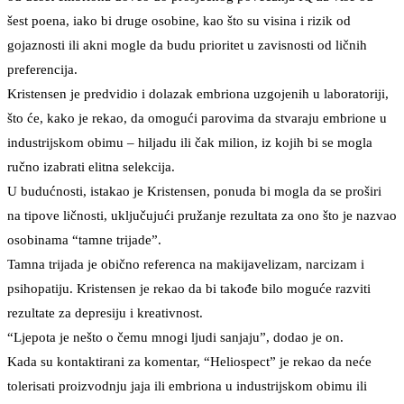
šest poena, iako bi druge osobine, kao što su visina i rizik od
gojaznosti ili akni mogle da budu prioritet u zavisnosti od ličnih
preferencija.
Kristensen je predvidio i dolazak embriona uzgojenih u laboratoriji,
što će, kako je rekao, da omogući parovima da stvaraju embrione u
industrijskom obimu – hiljadu ili čak milion, iz kojih bi se mogla
ručno izabrati elitna selekcija.
U budućnosti, istakao je Kristensen, ponuda bi mogla da se proširi
na tipove ličnosti, uključujući pružanje rezultata za ono što je nazvao
osobinama “tamne trijade”.
Tamna trijada je obično referenca na makijavelizam, narcizam i
psihopatiju. Kristensen je rekao da bi takođe bilo moguće razviti
rezultate za depresiju i kreativnost.
“Ljepota je nešto o čemu mnogi ljudi sanjaju”, dodao je on.
Kada su kontaktirani za komentar, “Heliospect” je rekao da neće
tolerisati proizvodnju jaja ili embriona u industrijskom obimu ili