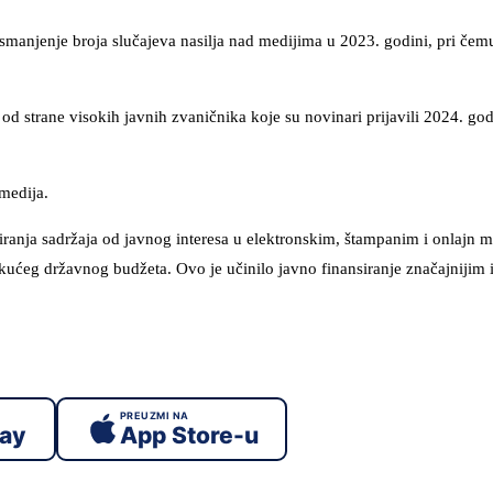
no smanjenje broja slučajeva nasilja nad medijima u 2023. godini, pri čemu
 strane visokih javnih zvaničnika koje su novinari prijavili 2024. godi
medija.
anja sadržaja od javnog interesa u elektronskim, štampanim i onlajn m
kućeg državnog budžeta. Ovo je učinilo javno finansiranje značajnijim
PREUZMI NA
lay
App Store-u