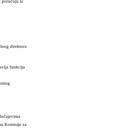
 poručuju iz
lnog direktora
avlja funkciju
onitog
slučajevima
ma Komisije za