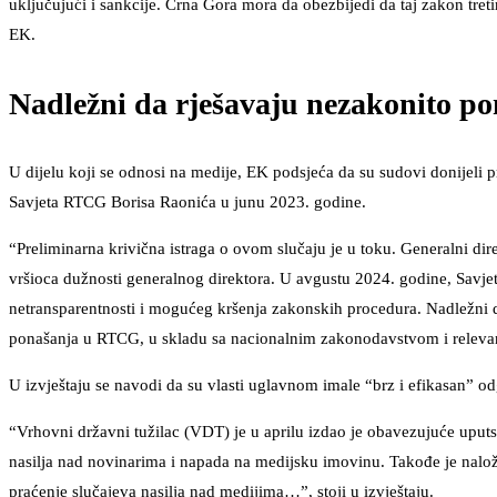
uključujući i sankcije. Crna Gora mora da obezbijedi da taj zakon t
EK.
Nadležni da rješavaju nezakonito 
U dijelu koji se odnosi na medije, EK podsjeća da su sudovi donijel
Savjeta RTCG Borisa Raonića u junu 2023. godine.
“Preliminarna krivična istraga o ovom slučaju je u toku. Generalni dir
vršioca dužnosti generalnog direktora. U avgustu 2024. godine, Savje
netransparentnosti i mogućeg kršenja zakonskih procedura. Nadležni d
ponašanja u RTCG, u skladu sa nacionalnim zakonodavstvom i releva
U izvještaju se navodi da su vlasti uglavnom imale “brz i efikasan” o
“Vrhovni državni tužilac (VDT) je u aprilu izdao je obavezujuće uputs
nasilja nad novinarima i napada na medijsku imovinu. Takođe je nalož
praćenje slučajeva nasilja nad medijima…”, stoji u izvještaju.