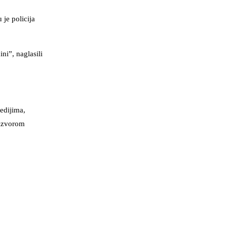
 je policija
ni”, naglasili
edijima,
 izvorom