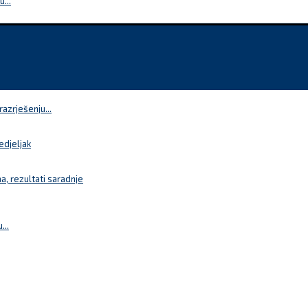
...
azrješenju...
edjeljak
a, rezultati saradnje
...