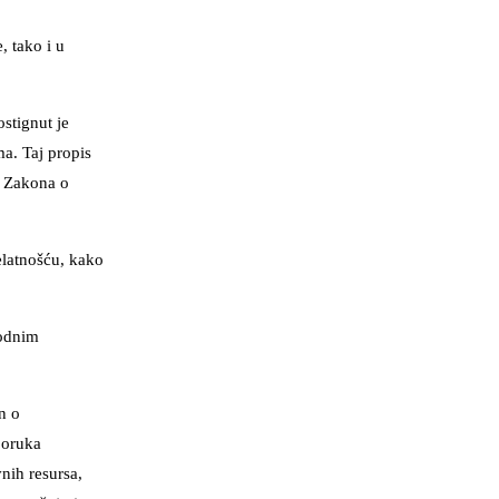
, tako i u
stignut je
a. Taj propis
i Zakona o
elatnošću, kako
rodnim
n o
poruka
nih resursa,