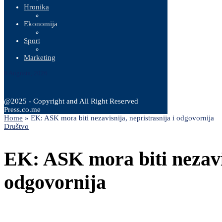
Hronika
Ekonomija
Sport
Marketing
8 Augusta, 2026
@2025 - Copyright and All Right Reserved
Press.co.me
Home
»
EK: ASK mora biti nezavisnija, nepristrasnija i odgovornija
Društvo
EK: ASK mora biti nezavis
odgovornija