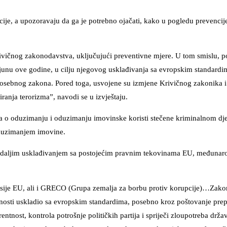
cije, a upozoravaju da ga je potrebno ojačati, kako u pogledu prevencije
ivičnog zakonodavstva, uključujući preventivne mjere. U tom smislu, po
nu ove godine, u cilju njegovog usklađivanja sa evropskim standardim
 posebnog zakona. Pored toga, usvojene su izmjene Krivičnog zakonika 
ranja terorizma”, navodi se u izvještaju.
a o oduzimanju i oduzimanju imovinske koristi stečene kriminalnom dj
 oduzimanjem imovine.
ra daljim usklađivanjem sa postojećim pravnim tekovinama EU, međuna
misije EU, ali i GRECO (Grupa zemalja za borbu protiv korupcije)…Zako
tpunosti uskladio sa evropskim standardima, posebno kroz poštovanje pre
st, kontrola potrošnje političkih partija i spriječi zloupotreba držav