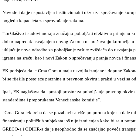
Navode i da je uspostavljen institucionalni okvir za sprečavanje korup
pogledu kapaciteta za sprovođenje zakona.
“Tužilaštvo i sudovi moraju značajno poboljšati efektivnu primjenu kr
dobar napredak usvajanjem novog Zakona o sprečavanju korupcije u ju
uključuje nove odredbe za poboljšanje zaštite zviždača do usvajanja
igrama na sreću, kao i novi Zakon o sprečavanju pranja novca i finansi
EK podsjeća da je Crna Gora u maju usvojila izmjene i dopune Zakon
bi se riješile postojeće praznine u pravnom okviru i praksi u vezi sa
Ipak, EK naglašava da “postoji prostor za poboljšanje pravnog okvi
standardima i preporukama Venecijanske komisije”.
“Crna Gora tek treba da se pozabavi sa više preporuka koje su dale 
finansiranju političkih subjekata još nije izmijenjen kako bi se u po
GRECO-a i ODIHR-a da je neophodno da se značajno poveća transparentno