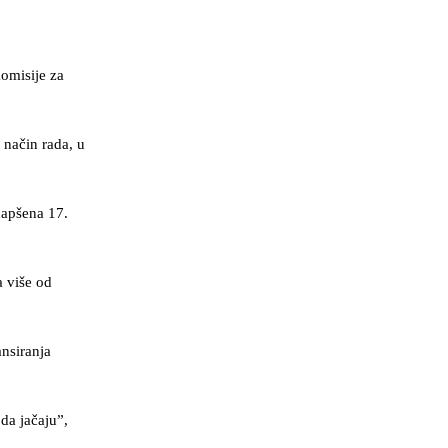
komisije za
 način rada, u
hapšena 17.
a više od
nsiranja
da jačaju”,