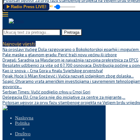
Potpisan ugovor za prvu fazu stambenog projekta na Veljem brdu vrijednu
▶️ Radio Press LIVE!
🔊
Pretraga
Najnovije vijesti:
Na proslavi Vučjeg Dola razgovarano o Bokokotorskoj eparhiji i mogućem r
Pale maske u glavnom gradu: Perić traži novu većinu ili izbore
Dragaš: Saradnja sa Masdarom je najvažnija razvojna prekretnica za EPCG
Besplatni udžbenici za više od 67.700 osnovaca: Distribucija počinje u pon
Kao iz snova – Crna Gora u finalu Svjetskog prvenstva!
Pejak: Hoće li Milan Knežević i Vučića nazvati izdajnikom zbog dolaska...
Spajić: Otvaramo vrata američkim investicijama i savremenim tehnologijam
govoriće...
Serbian Times: Vučić podijelio crkvu u Crnoj Gori
Delegacija EU: Crna Gora nije dio inicijative za centre za migrante,...
Potpisan ugovor za prvu fazu stambenog projekta na Veljem brdu vrijednu
Naslovna
Politika
Društvo