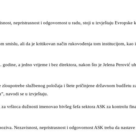
nost, nepristrasnost i odgovornost u radu, stoji u izvještaju Evropske 
 smislu, ali da je kritikovan način rukovođenja tom institucijom, kao i
. godine, a jedno vrijeme i bez direktora, nakon što je Jelena Perović u
 zloupotrebe službenog položaja i štete pričinjene državnom budžetu z
”, navodi se u izvještaju.
 za vršioca dužnosti imenovao bivšeg šefa sektora ASK za kontrolu fina
iva. Nezavisnost, nepristrasnost i odgovornost ASK treba da nastave 