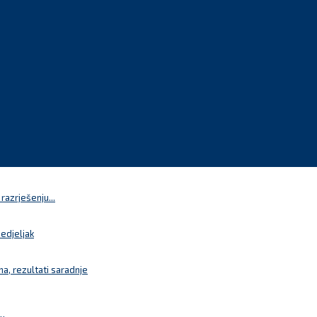
azrješenju...
nedjeljak
a, rezultati saradnje