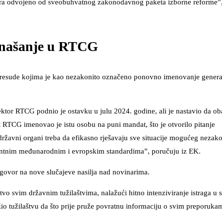
retira odvojeno od sveobuhvatnog zakonodavnog paketa izborne reforme”,
ponašanje u RTCG
i presude kojima je kao nezakonito označeno ponovno imenovanje genera
ektor RTCG podnio je ostavku u julu 2024. godine, ali je nastavio da ob
t RTCG imenovao je istu osobu na puni mandat, što je otvorilo pitanje
ržavni organi treba da efikasno rješavaju sve situacije mogućeg nezak
ntnim međunarodnim i evropskim standardima”, poručuju iz EK.
dgovor na nove slučajeve nasilja nad novinarima.
tvo svim državnim tužilaštvima, nalažući hitno intenziviranje istraga u 
io tužilaštvu da što prije pruže povratnu informaciju o svim preporuka