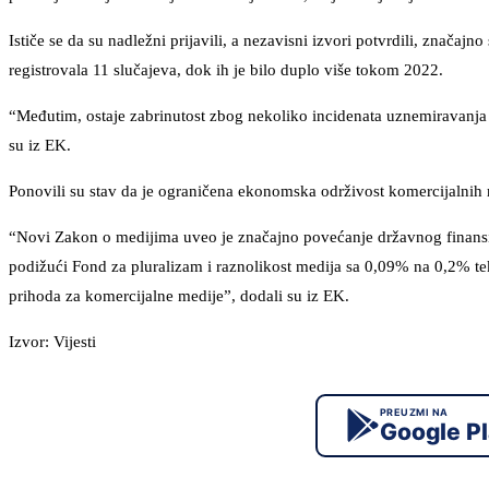
Ističe se da su nadležni prijavili, a nezavisni izvori potvrdili, značaj
registrovala 11 slučajeva, dok ih je bilo duplo više tokom 2022.
“Međutim, ostaje zabrinutost zbog nekoliko incidenata uznemiravanja od
su iz EK.
Ponovili su stav da je ograničena ekonomska održivost komercijalnih 
“Novi Zakon o medijima uveo je značajno povećanje državnog finansir
podižući Fond za pluralizam i raznolikost medija sa 0,09% na 0,2% te
prihoda za komercijalne medije”, dodali su iz EK.
Izvor: Vijesti
PREUZMI NA
Google P