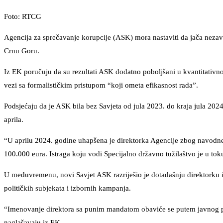
Foto: RTCG
Agencija za sprečavanje korupcije (ASK) mora nastaviti da jača nezavis
Crnu Goru.
Iz EK poručuju da su rezultati ASK dodatno poboljšani u kvantitativnom
vezi sa formalističkim pristupom “koji ometa efikasnost rada”.
Podsjećaju da je ASK bila bez Savjeta od jula 2023. do kraja jula 2024
aprila.
“U aprilu 2024. godine uhapšena je direktorka Agencije zbog navodne
100.000 eura. Istraga koju vodi Specijalno državno tužilaštvo je u toku
U međuvremenu, novi Savjet ASK razriješio je dotadašnju direktorku i
političkih subjekata i izbornih kampanja.
“Imenovanje direktora sa punim mandatom obaviće se putem javnog poz
naglašavaju iz EK.