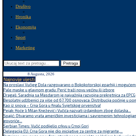
Društvo
Hronika
Ekonomija
Sport
Marketing
Pretraga
8 Augusta, 2026
Najnovije vijesti:
Na proslavi Vučjeg Dola razgovarano o Bokokotorskoj eparhiji i mogućem r
Pale maske u glavnom gradu: Perić traži novu većinu ili izbore
Dragaš: Saradnja sa Masdarom je najvažnija razvojna prekretnica za EPCG
Besplatni udžbenici za više od 67.700 osnovaca: Distribucija počinje u po
Kao iz snova – Crna Gora u finalu Svjetskog prvenstva!
Pejak: Hoće li Milan Knežević i Vučića nazvati izdajnikom zbog dolaska...
Spajić: Otvaramo vrata američkim investicijama i savremenim tehnologijam
govoriće...
Serbian Times: Vučić podijelio crkvu u Crnoj Gori
Delegacija EU: Crna Gora nije dio inicijative za centre za migrante,...