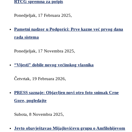
RTCG spremna za potpis
Ponedjeljak, 17 Februara 2025,
Pametni nadzor u Podgorici: Prve kazne već prvog dana
rada sistema
Ponedjeljak, 17 Novembra 2025,
“Vijesti” dobile novog većinskog vlasnika
Četvrtak, 19 Februara 2026,
PRESS saznaje: Objavljen novi otro foto snimak Crne
Gore, pogledajte
Subota, 8 Novembra 2025,
Jevto obavještavao Mijajlovićevu grupu o Amfilohijevom