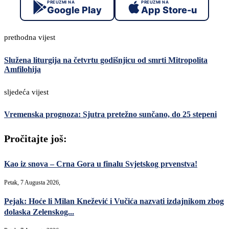
PREUZMI NA
PREUZMI NA
Google Play
App Store-u
prethodna vijest
Služena liturgija na četvrtu godišnjicu od smrti Mitropolita
Amfilohija
sljedeća vijest
Vremenska prognoza: Sjutra pretežno sunčano, do 25 stepeni
Pročitajte još:
Kao iz snova – Crna Gora u finalu Svjetskog prvenstva!
Petak, 7 Augusta 2026,
Pejak: Hoće li Milan Knežević i Vučića nazvati izdajnikom zbog
dolaska Zelenskog...