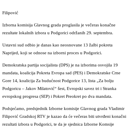
Filipović
Izborna komisija Glavnog grada proglasila je večeras konačne
rezultate lokalnih izbora u Podgorici održanih 29. septembra.
Ustavni sud odbio je danas kao neosnovane 13 žalbi pokreta
Naprijed, koji se odnose na izborni proces u Podgorici.
Demokratska partija socijalista (DPS) je na izborima osvojila 19
mandata, koalicija Pokreta Evropa sad (PES) i Demokratske Crne
Gore 14, koalicija Za budućnost Podgorice 13, lista „Za bolju
Podgoricu – Jakov Milatović“ šest, Evropski savez tri i Stranka
evropskog progresa (SEP) i Pokret Preokret po dva mandata.
Podsjećamo, predsjednik Izborne komisije Glavnog grada Vladimir
Filipović Gradskoj RTV je kazao da će večeras biti utvrđeni konačni
rezultati izbora u Podgorici, te da je sjednica Izborne Komsije