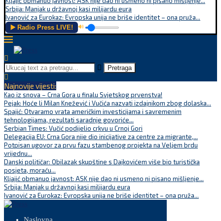
Kljajić obmanuo javnost: ASK nije dao ni usmeno ni pisano mišljenje...
Srbija: Manjak u državnoj kasi milijardu eura
Ivanović za Eurokaz: Evropska unija ne briše identitet – ona pruža...
▶️ Radio Press LIVE!
🔊
Pretraga
Najnovije vijesti:
Kao iz snova – Crna Gora u finalu Svjetskog prvenstva!
Pejak: Hoće li Milan Knežević i Vučića nazvati izdajnikom zbog dolaska...
Spajić: Otvaramo vrata američkim investicijama i savremenim
tehnologijama, rezultati saradnje govoriće...
Serbian Times: Vučić podijelio crkvu u Crnoj Gori
Delegacija EU: Crna Gora nije dio inicijative za centre za migrante,...
Potpisan ugovor za prvu fazu stambenog projekta na Veljem brdu
vrijednu...
Danski političar: Obilazak skupštine s Dajkovićem više bio turistička
posjeta, moraću...
Kljajić obmanuo javnost: ASK nije dao ni usmeno ni pisano mišljenje...
Srbija: Manjak u državnoj kasi milijardu eura
Ivanović za Eurokaz: Evropska unija ne briše identitet – ona pruža...
Naslovna