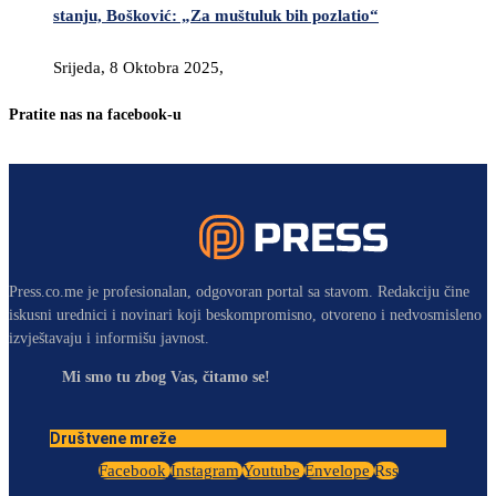
stanju, Bošković: „Za muštuluk bih pozlatio“
Srijeda, 8 Oktobra 2025,
Pratite nas na facebook-u
Press.co.me je profesionalan, odgovoran portal sa stavom. Redakciju čine
iskusni urednici i novinari koji beskompromisno, otvoreno i nedvosmisleno
izvještavaju i informišu javnost.
Mi smo tu zbog Vas, čitamo se!
Društvene mreže
Facebook
Instagram
Youtube
Envelope
Rss