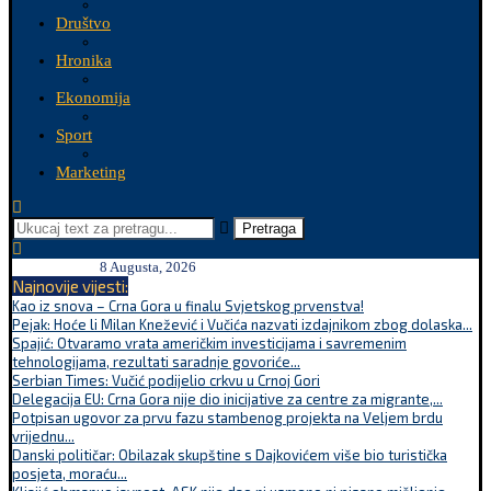
Društvo
Hronika
Ekonomija
Sport
Marketing
Pretraga
8 Augusta, 2026
Najnovije vijesti:
Kao iz snova – Crna Gora u finalu Svjetskog prvenstva!
Pejak: Hoće li Milan Knežević i Vučića nazvati izdajnikom zbog dolaska...
Spajić: Otvaramo vrata američkim investicijama i savremenim
tehnologijama, rezultati saradnje govoriće...
Serbian Times: Vučić podijelio crkvu u Crnoj Gori
Delegacija EU: Crna Gora nije dio inicijative za centre za migrante,...
Potpisan ugovor za prvu fazu stambenog projekta na Veljem brdu
vrijednu...
Danski političar: Obilazak skupštine s Dajkovićem više bio turistička
posjeta, moraću...