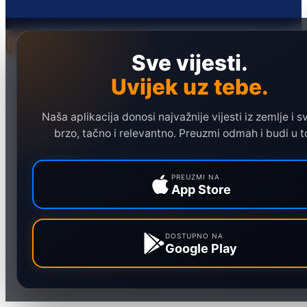
Sve vijesti.
Naslovna
Uvijek uz tebe.
Politika
Društvo
Naša aplikacija donosi najvažnije vijesti iz zemlje i sv
brzo, tačno i relevantno. Preuzmi odmah i budi u t
Hronika
Ekonomija
PREUZMI NA
Sport
App Store
Marketing
DOSTUPNO NA
Google Play