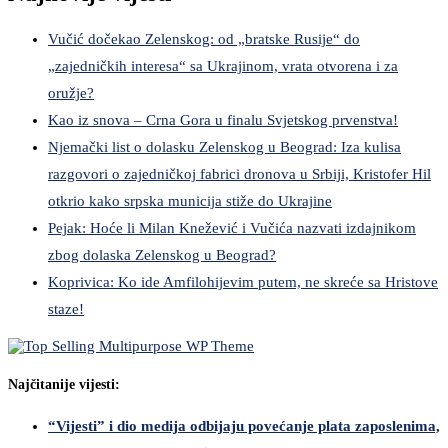
Vučić dočekao Zelenskog: od „bratske Rusije“ do
„zajedničkih interesa“ sa Ukrajinom, vrata otvorena i za
oružje?
Kao iz snova – Crna Gora u finalu Svjetskog prvenstva!
Njemački list o dolasku Zelenskog u Beograd: Iza kulisa
razgovori o zajedničkoj fabrici dronova u Srbiji, Kristofer Hil
otkrio kako srpska municija stiže do Ukrajine
Pejak: Hoće li Milan Knežević i Vučića nazvati izdajnikom
zbog dolaska Zelenskog u Beograd?
Koprivica: Ko ide Amfilohijevim putem, ne skreće sa Hristove
staze!
Najčitanije vijesti:
“Vijesti” i dio medija odbijaju povećanje plata zaposlenima,