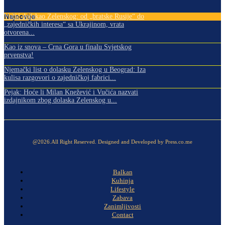
Najnovije
Vučić dočekao Zelenskog: od „bratske Rusije“ do
„zajedničkih interesa“ sa Ukrajinom, vrata
otvorena...
Kao iz snova – Crna Gora u finalu Svjetskog
prvenstva!
Njemački list o dolasku Zelenskog u Beograd: Iza
kulisa razgovori o zajedničkoj fabrici...
Pejak: Hoće li Milan Knežević i Vučića nazvati
izdajnikom zbog dolaska Zelenskog u...
@2026.All Right Reserved. Designed and Developed by Press.co.me
Balkan
Kuhinja
Lifestyle
Zabava
Zanimljivosti
Contact