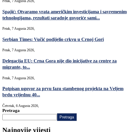
Petak, 7 Augusta 2026,
Spajić: Otvaramo vrata američkim investicijama i savremenim
tehnologijama, rezultati saradnje govoriće sami...
Petak, 7 Augusta 2026,
Serbian Times: Vučić podijelio crkvu u Crnoj Gori
Petak, 7 Augusta 2026,
Delegacija EU: Crna Gora nije dio inicijative za centre za
migrante, to...
Petak, 7 Augusta 2026,
Potpisan ugovor za prvu fazu stambenog projekta na Veljem
brdu vrijednu 40...
Četvrtak, 6 Augusta 2026,
Pretraga
Pretraga
Najnovije vijesti