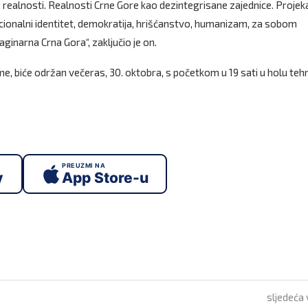
realnosti. Realnosti Crne Gore kao dezintegrisane zajednice. Projek
acionalni identitet, demokratija, hrišćanstvo, humanizam, za sobom
aginarna Crna Gora“, zaključio je on.
me, biće održan večeras, 30. oktobra, s početkom u 19 sati u holu tehn
PREUZMI NA
y
App Store-u
sljedeća 