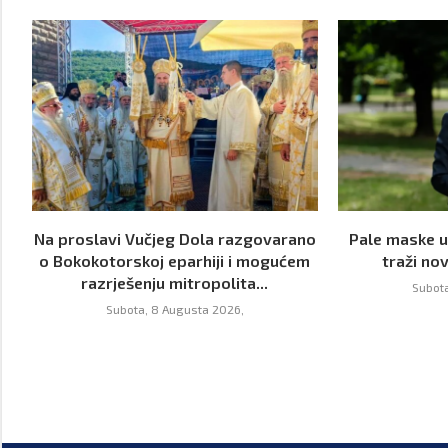
Na proslavi Vučjeg Dola razgovarano
Pale maske u
o Bokokotorskoj eparhiji i mogućem
traži nov
razrješenju mitropolita...
Subota
Subota, 8 Augusta 2026,