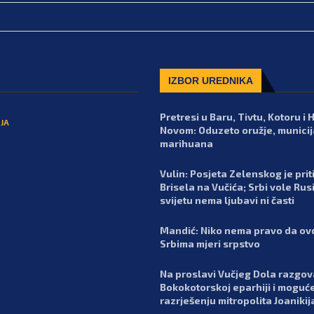
IZBOR UREDNIKA
Pretresi u Baru, Tivtu, Kotoru i
JA
Novom: Oduzeto oružje, municija
marihuana
Vulin: Posjeta Zelenskog je prit
Brisela na Vučića; Srbi vole Rusi
svijetu nema ljubavi ni časti
Mandić: Niko nema pravo da ov
Srbima mjeri srpstvo
Na proslavi Vučjeg Dola razgo
Bokokotorskoj eparhiji i mogu
razrješenju mitropolita Joanikij