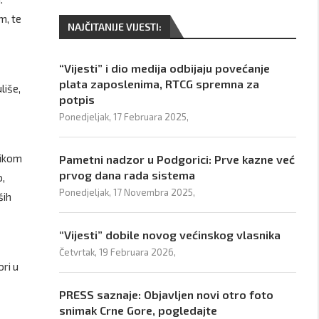
m, te
NAJČITANIJE VIJESTI:
“Vijesti” i dio medija odbijaju povećanje
plata zaposlenima, RTCG spremna za
liše,
potpis
Ponedjeljak, 17 Februara 2025,
likom
Pametni nadzor u Podgorici: Prve kazne već
prvog dana rada sistema
o,
Ponedjeljak, 17 Novembra 2025,
ših
“Vijesti” dobile novog većinskog vlasnika
Četvrtak, 19 Februara 2026,
ori u
PRESS saznaje: Objavljen novi otro foto
snimak Crne Gore, pogledajte