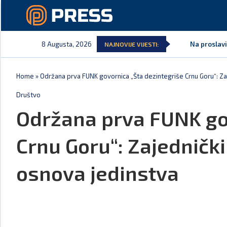
8 Augusta, 2026
Na proslavi
NAJNOVIJE VIJESTI:
Home
»
Održana prva FUNK govornica „Šta dezintegriše Crnu Goru“: Za
Društvo
Održana prva FUNK gov
Crnu Goru“: Zajednički
osnova jedinstva