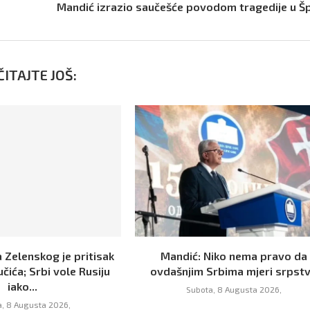
Mandić izrazio saučešće povodom tragedije u Šp
ITAJTE JOŠ:
a Zelenskog je pritisak
Mandić: Niko nema pravo da
učića; Srbi vole Rusiju
ovdašnjim Srbima mjeri srpst
iako...
Subota, 8 Augusta 2026,
, 8 Augusta 2026,