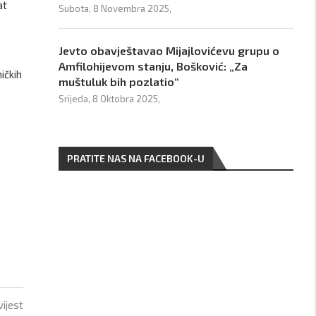
at
Subota, 8 Novembra 2025,
Jevto obavještavao Mijajlovićevu grupu o
Amfilohijevom stanju, Bošković: „Za
ičkih
muštuluk bih pozlatio“
Srijeda, 8 Oktobra 2025,
PRATITE NAS NA FACEBOOK-U
vijest