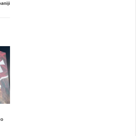
aniji
vo