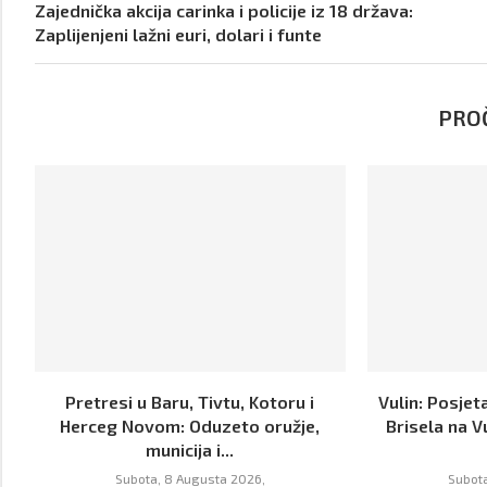
Zajednička akcija carinka i policije iz 18 država:
Zaplijenjeni lažni euri, dolari i funte
PROČ
Pretresi u Baru, Tivtu, Kotoru i
Vulin: Posjet
Herceg Novom: Oduzeto oružje,
Brisela na V
municija i...
Subota, 8 Augusta 2026,
Subota