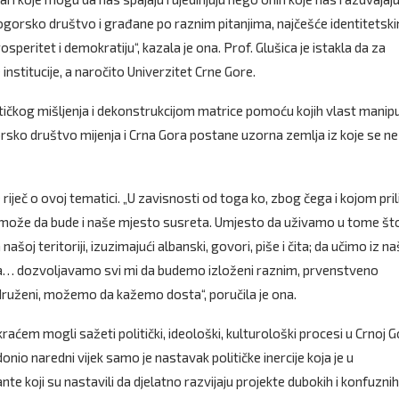
nogorsko društvo i građane po raznim pitanjima, najčešće identitetski
peritet i demokratiju“, kazala je ona. Prof. Glušica je istakla da za
stitucije, a naročito Univerzitet Crne Gore.
itičkog mišljenja i dekonstrukcijom matrice pomoću kojih vlast manipu
rsko društvo mijenja i Crna Gora postane uzorna zemlja iz koje se ne
 riječ o ovoj tematici. „U zavisnosti od toga ko, zbog čega i kojom pri
ih može da bude i naše mjesto susreta. Umjesto da uživamo u tome št
j teritoriji, izuzimajući albanski, govori, piše i čita; da učimo iz na
ičaja… dozvoljavamo svi mi da budemo izloženi raznim, prvenstveno
udruženi, možemo da kažemo dosta“, poručila je ona.
raćem mogli sažeti politički, ideološki, kulturološki procesi u Crnoj G
donio naredni vijek samo je nastavak političke inercije koja je u
e koji su nastavili da djelatno razvijaju projekte dubokih i konfuznih