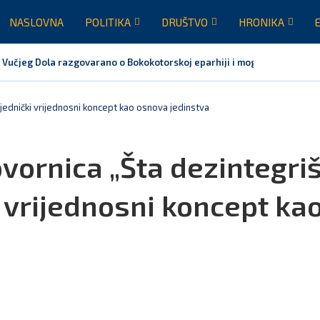
NASLOVNA
POLITIKA
DRUŠTVO
HRONIKA
 Vučjeg Dola razgovarano o Bokokotorskoj eparhiji i mogućem razrješen
jednički vrijednosni koncept kao osnova jedinstva
ornica „Šta dezintegri
 vrijednosni koncept ka