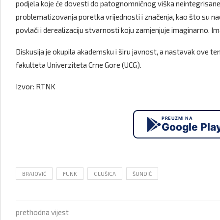
podjela koje će dovesti do patognomničnog viška neintegrisane 
problematizovanja poretka vrijednosti i značenja, kao što su n
povlači i derealizaciju stvarnosti koju zamjenjuje imaginarno. Im
Diskusija je okupila akademsku i širu javnost, a nastavak ove te
fakulteta Univerziteta Crne Gore (UCG).
Izvor: RTNK
PREUZMI NA
Google Pla
BRAJOVIĆ
FUNK
GLUŠICA
ŠUNDIĆ
prethodna vijest