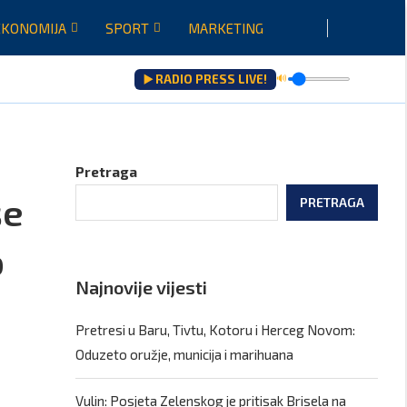
EKONOMIJA
SPORT
MARKETING
▶️ RADIO PRESS LIVE!
🔊
ju...
Pretraga
še
PRETRAGA
o
Najnovije vijesti
Pretresi u Baru, Tivtu, Kotoru i Herceg Novom:
Oduzeto oružje, municija i marihuana
Vulin: Posjeta Zelenskog je pritisak Brisela na