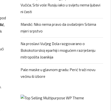
Vučića; Srbi vole Rusiju iako u svijetu nema ljubavi
ni časti
 pod
Mandić: Niko nema pravo da ovdašnjim Srbima
dić
,
mjeri srpstvo
ik
Na proslavi Vučjeg Dola razgovarano o
ući
Bokokotorskoj eparhiji i mogućem razrješenju
mitropolita Joanikija
Pale maske u glavnom gradu: Perić traži novu
većinu ili izbore
,
.