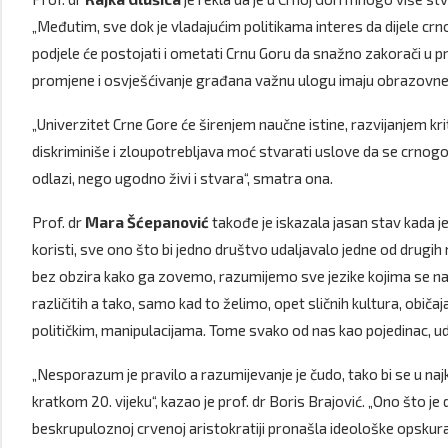
„Međutim, sve dok je vladajućim politikama interes da dijele cr
podjele će postojati i ometati Crnu Goru da snažno zakorači u pros
promjene i osvješćivanje građana važnu ulogu imaju obrazovne in
„Univerzitet Crne Gore će širenjem naučne istine, razvijanjem kr
diskriminiše i zloupotrebljava moć stvarati uslove da se crnogo
odlazi, nego ugodno živi i stvara“, smatra ona.
Prof. dr
Mara Šćepanović
takođe je iskazala jasan stav kada je
koristi, sve ono što bi jedno društvo udaljavalo jedne od drug
bez obzira kako ga zovemo, razumijemo sve jezike kojima se na našo
različitih a tako, samo kad to želimo, opet sličnih kultura, ob
političkim, manipulacijama. Tome svako od nas kao pojedinac, 
„Nesporazum je pravilo a razumijevanje je čudo, tako bi se u najk
kratkom 20. vijeku“, kazao je prof. dr Boris Brajović. „Ono što je 
beskrupuloznoj crvenoj aristokratiji pronašla ideološke opskurant