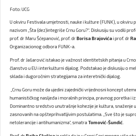
Foto: UCG
U okviru Festivala umjetnosti, nauke i kulture (FUNK), u okviru
nazivom „Šta (dez)integriše Crnu Goru?“. Diskusiju su vodili prof
prof. dr Maru Šćepanović, prof. dr
Borisa Brajovića
i prof. dr
Ra
Organizacionog odbora FUNK-a.
Prof. dr Jašarović istakao je važnost identitetskih pitanja u Crno
članstvo u EU i interkulturni dijalog. Podstakao je diskusiju o
sklada i dugoročnim strategijama za interetnički dijalog.
„Crnu Goru može da ujedini zajednički vrijednosni koncept uteme
humanističkog nasljeđa i moralnih principa, pravnog poretka i izg
Dominantno sredstvo unutrašnje kohezije je kultura, snaženje ust
zasnovanih na opšteprihvatljivim postulatima. „Sve što je supro
netolerancije i antihumanizma“, smatra
Tomović-Šundić
.
Prof. dr
Rajka Glušica
je rekla da je u Crnoj Gori mnogo više stv