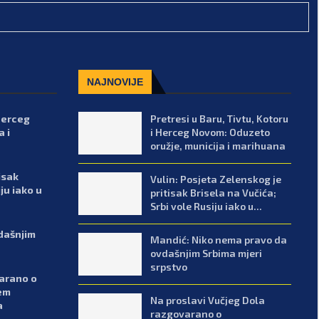
NAJNOVIJE
 Herceg
Pretresi u Baru, Tivtu, Kotoru
 i
i Herceg Novom: Oduzeto
oružje, municija i marihuana
isak
Vulin: Posjeta Zelenskog je
ju iako u
pritisak Brisela na Vučića;
Srbi vole Rusiju iako u...
dašnjim
Mandić: Niko nema pravo da
ovdašnjim Srbima mjeri
srpstvo
varano o
ćem
Na proslavi Vučjeg Dola
a
razgovarano o