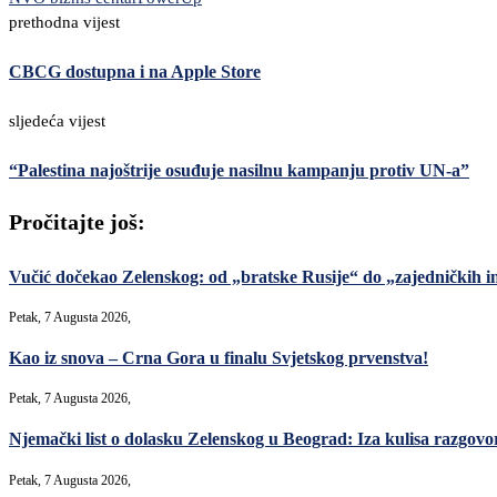
prethodna vijest
CBCG dostupna i na Apple Store
sljedeća vijest
“Palestina najoštrije osuđuje nasilnu kampanju protiv UN-a”
Pročitajte još:
Vučić dočekao Zelenskog: od „bratske Rusije“ do „zajedničkih in
Petak, 7 Augusta 2026,
Kao iz snova – Crna Gora u finalu Svjetskog prvenstva!
Petak, 7 Augusta 2026,
Njemački list o dolasku Zelenskog u Beograd: Iza kulisa razgovori
Petak, 7 Augusta 2026,