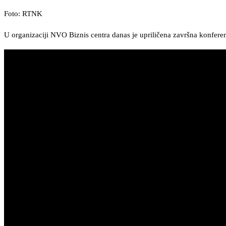
Foto: RTNK
U organizaciji NVO Biznis centra danas je upriličena završna konferen