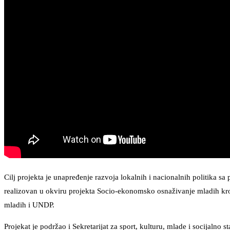
Cilj projekta je unapređenje razvoja lokalnih i nacionalnih politika 
realizovan u okviru projekta Socio-ekonomsko osnaživanje mladih kroz
mladih i UNDP.
Projekat je podržao i Sekretarijat za sport, kulturu, mlade i socijalno 