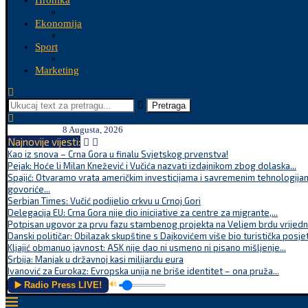
Hronika
Ekonomija
Sport
Marketing
Pretraga
8 Augusta, 2026
Najnovije vijesti:
Kao iz snova – Crna Gora u finalu Svjetskog prvenstva!
Pejak: Hoće li Milan Knežević i Vučića nazvati izdajnikom zbog dolaska...
Spajić: Otvaramo vrata američkim investicijama i savremenim tehnologijam
govoriće...
Serbian Times: Vučić podijelio crkvu u Crnoj Gori
Delegacija EU: Crna Gora nije dio inicijative za centre za migrante,...
Potpisan ugovor za prvu fazu stambenog projekta na Veljem brdu vrijednu
Danski političar: Obilazak skupštine s Dajkovićem više bio turistička posjet
Kljajić obmanuo javnost: ASK nije dao ni usmeno ni pisano mišljenje...
Srbija: Manjak u državnoj kasi milijardu eura
Ivanović za Eurokaz: Evropska unija ne briše identitet – ona pruža...
▶️ Radio Press LIVE!
🔊