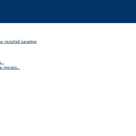
a, rezultati saradnje
...
a, moraću...