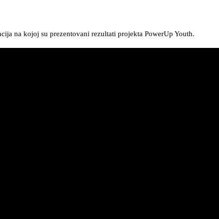
cija na kojoj su prezentovani rezultati projekta PowerUp Youth.