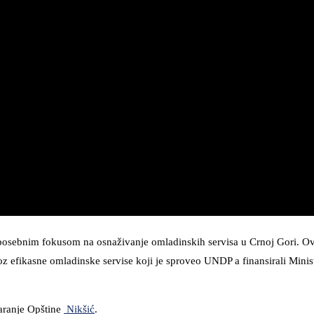
sa posebnim fokusom na osnaživanje omladinskih servisa u Crnoj Gori. Ov
 efikasne omladinske servise koji je sproveo UNDP a finansirali Minist
staranje Opštine
Nikšić
.