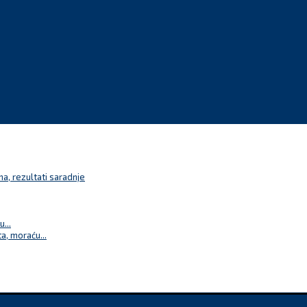
a, rezultati saradnje
...
a, moraću...