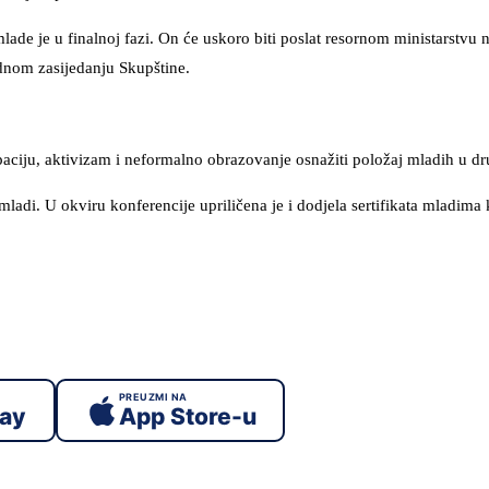
ade je u finalnoj fazi. On će uskoro biti poslat resornom ministarstvu 
dnom zasijedanju Skupštine.
cipaciju, aktivizam i neformalno obrazovanje osnažiti položaj mladih u dr
 mladi. U okviru konferencije upriličena je i dodjela sertifikata mladima 
PREUZMI NA
lay
App Store-u