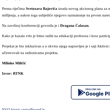
Prema riječima
Svetozara Bajovića
izrada novog akcionog plana za ml
mišljenja, a nakon toga uslijediće njegovo razmatranje na prvom nare
Na završnoj konferenciji govorila je i
Dragana Ćalasan.
Kako je kazala vrlo je bitno raditi na edukaciji profesora i kroz parti
Projekat je bio inkluzivan a u okviru njega napravljen je i sajt Aktivni
učestvovali na radionicama projekta.
Milinko Miličić
Izvor: RTNK
PREUZMI NA
Google P
NVO biznis centar
PowerUp