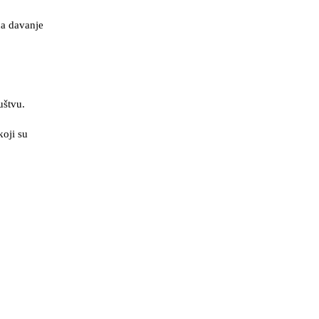
na davanje
uštvu.
koji su