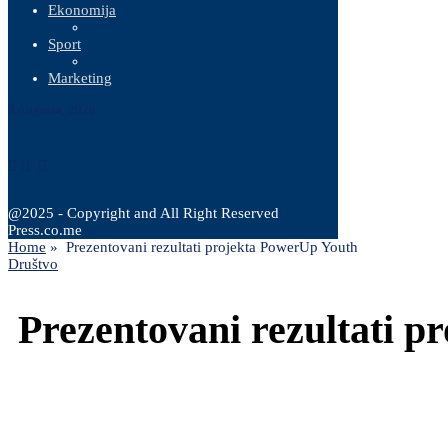
Ekonomija
Sport
Marketing
8 Augusta, 2026
@2025 - Copyright and All Right Reserved
Press.co.me
Home
»
Prezentovani rezultati projekta PowerUp Youth
Društvo
Prezentovani rezultati p