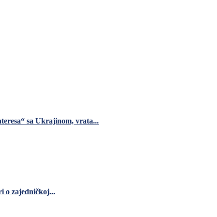
teresa“ sa Ukrajinom, vrata...
 o zajedničkoj...