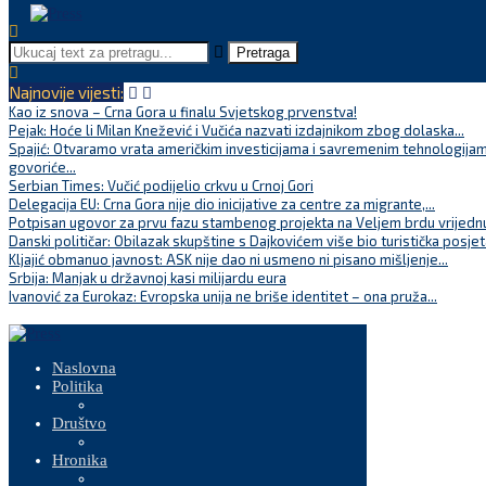
Pretraga
Najnovije vijesti:
Kao iz snova – Crna Gora u finalu Svjetskog prvenstva!
Pejak: Hoće li Milan Knežević i Vučića nazvati izdajnikom zbog dolaska...
Spajić: Otvaramo vrata američkim investicijama i savremenim tehnologijam
govoriće...
Serbian Times: Vučić podijelio crkvu u Crnoj Gori
Delegacija EU: Crna Gora nije dio inicijative za centre za migrante,...
Potpisan ugovor za prvu fazu stambenog projekta na Veljem brdu vrijednu
Danski političar: Obilazak skupštine s Dajkovićem više bio turistička posjet
Kljajić obmanuo javnost: ASK nije dao ni usmeno ni pisano mišljenje...
Srbija: Manjak u državnoj kasi milijardu eura
Ivanović za Eurokaz: Evropska unija ne briše identitet – ona pruža...
Naslovna
Politika
Društvo
Hronika