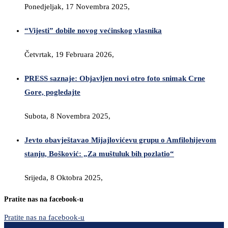
Ponedjeljak, 17 Novembra 2025,
“Vijesti” dobile novog većinskog vlasnika
Četvrtak, 19 Februara 2026,
PRESS saznaje: Objavljen novi otro foto snimak Crne
Gore, pogledajte
Subota, 8 Novembra 2025,
Jevto obavještavao Mijajlovićevu grupu o Amfilohijevom
stanju, Bošković: „Za muštuluk bih pozlatio“
Srijeda, 8 Oktobra 2025,
Pratite nas na facebook-u
Pratite nas na facebook-u