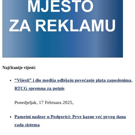
Najčitanije vijesti:
“Vijesti” i dio medija odbijaju povećanje plata zaposlenima,
RTCG spremna za potpis
Ponedjeljak, 17 Februara 2025,
Pametni nadzor u Podgorici: Prve kazne već prvog dana
rada sistema