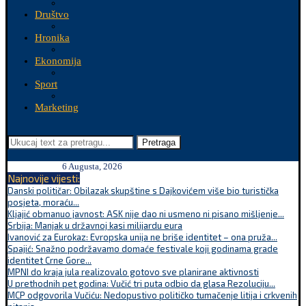
Društvo
Hronika
Ekonomija
Sport
Marketing
Pretraga
6 Augusta, 2026
Najnovije vijesti:
Danski političar: Obilazak skupštine s Dajkovićem više bio turistička
posjeta, moraću...
Kljajić obmanuo javnost: ASK nije dao ni usmeno ni pisano mišljenje...
Srbija: Manjak u državnoj kasi milijardu eura
Ivanović za Eurokaz: Evropska unija ne briše identitet – ona pruža...
Spajić: Snažno podržavamo domaće festivale koji godinama grade
identitet Crne Gore...
MPNI do kraja jula realizovalo gotovo sve planirane aktivnosti
U prethodnih pet godina: Vučić tri puta odbio da glasa Rezoluciju...
MCP odgovorila Vučiću: Nedopustivo političko tumačenje litija i crkvenih