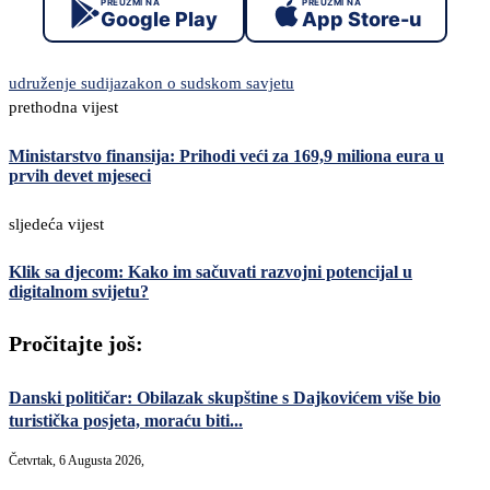
PREUZMI NA
PREUZMI NA
Google Play
App Store-u
udruženje sudija
zakon o sudskom savjetu
prethodna vijest
Ministarstvo finansija: Prihodi veći za 169,9 miliona eura u
prvih devet mjeseci
sljedeća vijest
Klik sa djecom: Kako im sačuvati razvojni potencijal u
digitalnom svijetu?
Pročitajte još:
Danski političar: Obilazak skupštine s Dajkovićem više bio
turistička posjeta, moraću biti...
Četvrtak, 6 Augusta 2026,