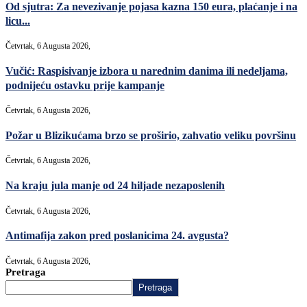
Od sjutra: Za nevezivanje pojasa kazna 150 eura, plaćanje i na
licu...
Četvrtak, 6 Augusta 2026,
Vučić: Raspisivanje izbora u narednim danima ili nedeljama,
podnijeću ostavku prije kampanje
Četvrtak, 6 Augusta 2026,
Požar u Blizikućama brzo se proširio, zahvatio veliku površinu
Četvrtak, 6 Augusta 2026,
Na kraju jula manje od 24 hiljade nezaposlenih
Četvrtak, 6 Augusta 2026,
Antimafija zakon pred poslanicima 24. avgusta?
Četvrtak, 6 Augusta 2026,
Pretraga
Pretraga