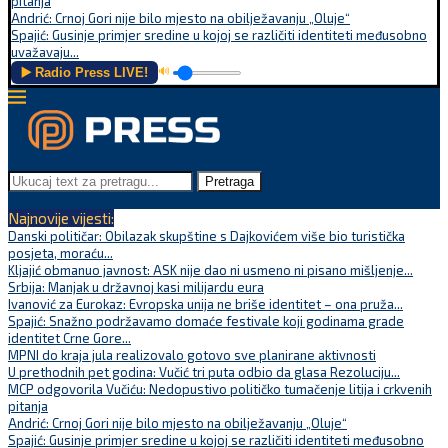
pitanja
Andrić: Crnoj Gori nije bilo mjesto na obilježavanju „Oluje“
Spajić: Gusinje primjer sredine u kojoj se različiti identiteti međusobno
uvažavaju...
▶️ Radio Press LIVE!
🔊
Pretraga
Najnovije vijesti:
Danski političar: Obilazak skupštine s Dajkovićem više bio turistička
posjeta, moraću...
Kljajić obmanuo javnost: ASK nije dao ni usmeno ni pisano mišljenje...
Srbija: Manjak u državnoj kasi milijardu eura
Ivanović za Eurokaz: Evropska unija ne briše identitet – ona pruža...
Spajić: Snažno podržavamo domaće festivale koji godinama grade
identitet Crne Gore...
MPNI do kraja jula realizovalo gotovo sve planirane aktivnosti
U prethodnih pet godina: Vučić tri puta odbio da glasa Rezoluciju...
MCP odgovorila Vučiću: Nedopustivo političko tumačenje litija i crkvenih
pitanja
Andrić: Crnoj Gori nije bilo mjesto na obilježavanju „Oluje“
Spajić: Gusinje primjer sredine u kojoj se različiti identiteti međusobno