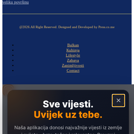
veliku površinu
@2026.All Right Reserved. Designed and Developed by Press.co.me
Balkan
Kuhinja
Lifestyle
Zabava
Zanimljivosti
Contact
×
Sve vijesti.
Naslovna
Politika
Uvijek uz tebe.
Društvo
Naša aplikacija donosi najvažnije vijesti iz zemlje
Hronika