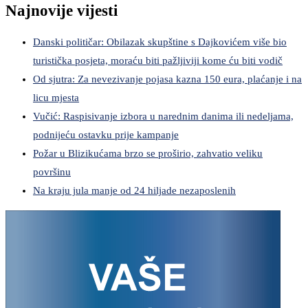
Najnovije vijesti
Danski političar: Obilazak skupštine s Dajkovićem više bio
turistička posjeta, moraću biti pažljiviji kome ću biti vodič
Od sjutra: Za nevezivanje pojasa kazna 150 eura, plaćanje i na
licu mjesta
Vučić: Raspisivanje izbora u narednim danima ili nedeljama,
podnijeću ostavku prije kampanje
Požar u Blizikućama brzo se proširio, zahvatio veliku
površinu
Na kraju jula manje od 24 hiljade nezaposlenih