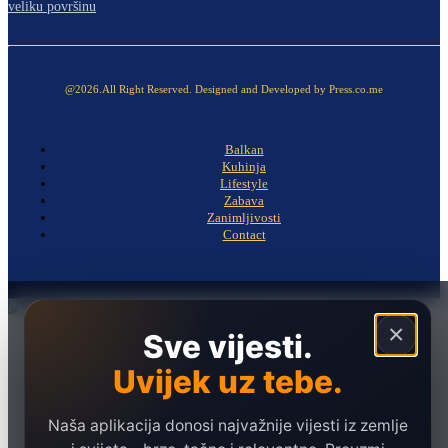
veliku površinu
@2026.All Right Reserved. Designed and Developed by Press.co.me
Balkan
Kuhinja
Lifestyle
Zabava
Zanimljivosti
Contact
×
Sve vijesti.
Naslovna
Politika
Uvijek uz tebe.
Društvo
Hronika
Naša aplikacija donosi najvažnije vijesti iz zemlje