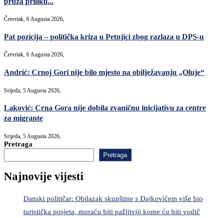
pruža priliku...
Četvrtak, 6 Augusta 2026,
Pat pozicija – politička kriza u Petnjici zbog razlaza u DPS-u
Četvrtak, 6 Augusta 2026,
Andrić: Crnoj Gori nije bilo mjesto na obilježavanju „Oluje“
Srijeda, 5 Augusta 2026,
Laković: Crna Gora nije dobila zvaničnu inicijativu za centre
za migrante
Srijeda, 5 Augusta 2026,
Pretraga
Pretraga
Najnovije vijesti
Danski političar: Obilazak skupštine s Dajkovićem više bio
turistička posjeta, moraću biti pažljiviji kome ću biti vodič