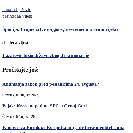
tamara liješević
prethodna vijest
Španija: Brojne žrtve najgoreg nevremena u ovom vijeku
sljedeća vijest
Lazarević tužio državu zbog diskriminacije
Pročitajte još:
Antimafija zakon pred poslanicima 24. avgusta?
Četvrtak, 6 Augusta 2026,
Pejak: Kreće napad na SPC u Crnoj Gori
Četvrtak, 6 Augusta 2026,
Ivanović za Eurokaz: Evropska unija ne briše identitet – ona