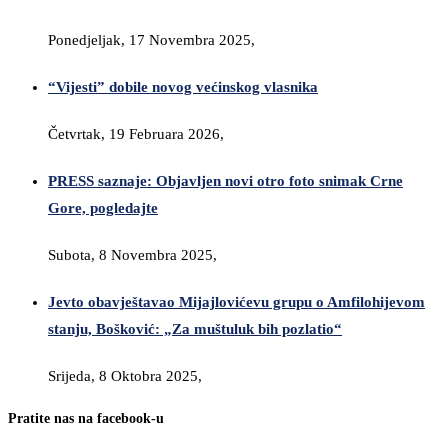
Ponedjeljak, 17 Novembra 2025,
“Vijesti” dobile novog većinskog vlasnika
Četvrtak, 19 Februara 2026,
PRESS saznaje: Objavljen novi otro foto snimak Crne
Gore, pogledajte
Subota, 8 Novembra 2025,
Jevto obavještavao Mijajlovićevu grupu o Amfilohijevom
stanju, Bošković: „Za muštuluk bih pozlatio“
Srijeda, 8 Oktobra 2025,
Pratite nas na facebook-u