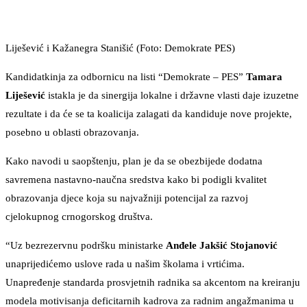
Liješević i Kažanegra Stanišić (Foto: Demokrate PES)
Kandidatkinja za odbornicu na listi “Demokrate – PES”
Tamara
Liješević
istakla je da sinergija lokalne i državne vlasti daje izuzetne
rezultate i da će se ta koalicija zalagati da kandiduje nove projekte,
posebno u oblasti obrazovanja.
Kako navodi u saopštenju, plan je da se obezbijede dodatna
savremena nastavno-naučna sredstva kako bi podigli kvalitet
obrazovanja djece koja su najvažniji potencijal za razvoj
cjelokupnog crnogorskog društva.
“Uz bezrezervnu podršku ministarke
Anđele Jakšić Stojanović
unaprijedićemo uslove rada u našim školama i vrtićima.
Unapređenje standarda prosvjetnih radnika sa akcentom na kreiranju
modela motivisanja deficitarnih kadrova za radnim angažmanima u