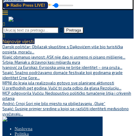
▶️ Radio Press LIVE!
🔊
Pretraga
Najnovije vijesti:
Danski političar: Obilazak skupštine s Dajkovićem više bio turistička
posjeta, moraću...
Kljajić obmanuo javnost: ASK nije dao ni usmeno ni pisano mišljenje...
Srbija: Manjak u državnoj kasi milijardu eura
Ivanović za Eurokaz: Evropska unija ne briše identitet – ona pruža...
Spajić: Snažno podržavamo domaće festivale koji godinama grade
identitet Crne Gore...
MPNI do kraja jula realizovalo gotovo sve planirane aktivnosti
U prethodnih pet godina: Vučić tri puta odbio da glasa Rezoluciju...
MCP odgovorila Vučiću: Nedopustivo političko tumačenje litija i crkvenih
pitanja
Andrić: Crnoj Gori nije bilo mjesto na obilježavanju „Oluje“
Spajić: Gusinje primjer sredine u kojoj se različiti identiteti međusobno
uvažavaju...
Naslovna
Politika