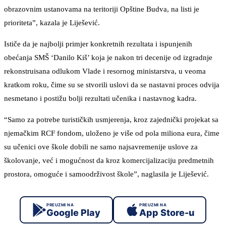
obrazovnim ustanovama na teritoriji Opštine Budva, na listi je
prioriteta”, kazala je Liješević.
Ističe da je najbolji primjer konkretnih rezultata i ispunjenih
obećanja SMŠ ‘Danilo Kiš’ koja je nakon tri decenije od izgradnje
rekonstruisana odlukom Vlade i resornog ministarstva, u veoma
kratkom roku, čime su se stvorili uslovi da se nastavni proces odvija
nesmetano i postižu bolji rezultati učenika i nastavnog kadra.
“Samo za potrebe turističkih usmjerenja, kroz zajednički projekat sa
njemačkim RCF fondom, uloženo je više od pola miliona eura, čime
su učenici ove škole dobili ne samo najsavremenije uslove za
školovanje, već i mogućnost da kroz komercijalizaciju predmetnih
prostora, omoguće i samoodrživost škole”, naglasila je Liješević.
PREUZMI NA
PREUZMI NA
Google Play
App Store-u