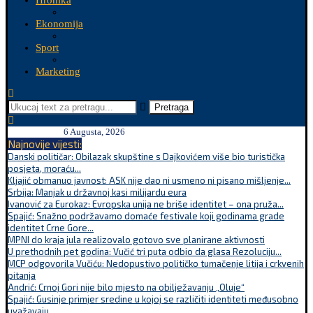
Hronika
Ekonomija
Sport
Marketing
Pretraga
6 Augusta, 2026
Najnovije vijesti:
Danski političar: Obilazak skupštine s Dajkovićem više bio turistička
posjeta, moraću...
Kljajić obmanuo javnost: ASK nije dao ni usmeno ni pisano mišljenje...
Srbija: Manjak u državnoj kasi milijardu eura
Ivanović za Eurokaz: Evropska unija ne briše identitet – ona pruža...
Spajić: Snažno podržavamo domaće festivale koji godinama grade
identitet Crne Gore...
MPNI do kraja jula realizovalo gotovo sve planirane aktivnosti
U prethodnih pet godina: Vučić tri puta odbio da glasa Rezoluciju...
MCP odgovorila Vučiću: Nedopustivo političko tumačenje litija i crkvenih
pitanja
Andrić: Crnoj Gori nije bilo mjesto na obilježavanju „Oluje“
Spajić: Gusinje primjer sredine u kojoj se različiti identiteti međusobno
uvažavaju...