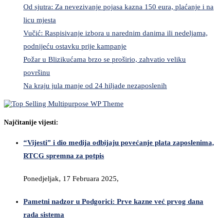
Od sjutra: Za nevezivanje pojasa kazna 150 eura, plaćanje i na
licu mjesta
Vučić: Raspisivanje izbora u narednim danima ili nedeljama,
podnijeću ostavku prije kampanje
Požar u Blizikućama brzo se proširio, zahvatio veliku
površinu
Na kraju jula manje od 24 hiljade nezaposlenih
Najčitanije vijesti:
“Vijesti” i dio medija odbijaju povećanje plata zaposlenima,
RTCG spremna za potpis
Ponedjeljak, 17 Februara 2025,
Pametni nadzor u Podgorici: Prve kazne već prvog dana
rada sistema