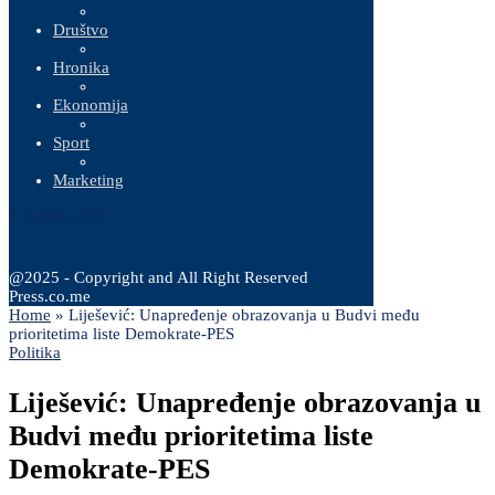
Društvo
Hronika
Ekonomija
Sport
Marketing
6 Augusta, 2026
@2025 - Copyright and All Right Reserved
Press.co.me
Home
»
Liješević: Unapređenje obrazovanja u Budvi među
prioritetima liste Demokrate-PES
Politika
Liješević: Unapređenje obrazovanja u
Budvi među prioritetima liste
Demokrate-PES