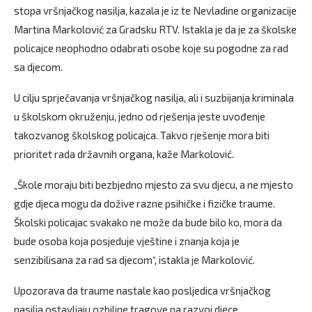
stopa vršnjačkog nasilja, kazala je iz te Nevladine organizacije
Martina Markolović za Gradsku RTV. Istakla je da je za školske
policajce neophodno odabrati osobe koje su pogodne za rad
sa djecom.
U cilju sprječavanja vršnjačkog nasilja, ali i suzbijanja kriminala
u školskom okruženju, jedno od rješenja jeste uvođenje
takozvanog školskog policajca. Takvo rješenje mora biti
prioritet rada državnih organa, kaže Markolović.
„Škole moraju biti bezbjedno mjesto za svu djecu, a ne mjesto
gdje djeca mogu da dožive razne psihičke i fizičke traume.
Školski policajac svakako ne može da bude bilo ko, mora da
bude osoba koja posjeduje vještine i znanja koja je
senzibilisana za rad sa djecom“, istakla je Markolović.
Upozorava da traume nastale kao posljedica vršnjačkog
nasilja ostavljaju ozbiljne tragove na razvoj djece.