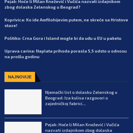
Pejak: Hoće li Milan Knežević i Vučića nazvati izdajnikom
zbog dolaska Zelenskog u Beograd?
Koprivica: Ko ide Amfilohijevim putem, ne skreće sa Hristove
staze!
Politiko: Crna Gora i Island mogle bi da uđu u EU u paketu
Uprava carina: Naplata prihoda porasla 5,5 odsto u odnosu
na prošlu godinu
NAJNOVIJE
Njemački list o dolasku Zelenskog u
Beograd: Iza kulisa razgovori o
zajedničkoj fabrici...
Pejak: Hoće li Milan Knežević i Vučića
nazvati izdajnikom zbog dolaska