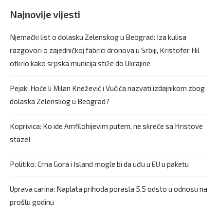
Najnovije vijesti
Njemački list o dolasku Zelenskog u Beograd: Iza kulisa
razgovori o zajedničkoj fabrici dronova u Srbiji, Kristofer Hil
otkrio kako srpska municija stiže do Ukrajine
Pejak: Hoće li Milan Knežević i Vučića nazvati izdajnikom zbog
dolaska Zelenskog u Beograd?
Koprivica: Ko ide Amfilohijevim putem, ne skreće sa Hristove
staze!
Politiko: Crna Gora i Island mogle bi da uđu u EU u paketu
Uprava carina: Naplata prihoda porasla 5,5 odsto u odnosu na
prošlu godinu