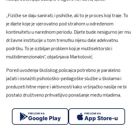
„Fizičke se daju sanirati, i psihičke, ali to je proces koji traje. To
je dijete koje je vjerovatno pod strahom u određenom
kontinuitetu u narednom periodu. Dijete bude nesigurno jer mu
državne institucije u tom trenutku nijesu dale adekvatnu
podršku. To je ozbiljan problem koji je multisektorski i
multidimenzionalni“, objašnjava Markolović.
Pored uvođenja školskog policajca potrebno je paralelno
jačati i osnažiti psihološko-pedagoške službe u školama i
preduzeti hitne mjere i aktivnosti kako vršnjačko nasilje ne bi
postalo društveno prihvatljivo ponašanje među mladima.
PREUZMI NA
PREUZMI NA
Google Play
App Store-u