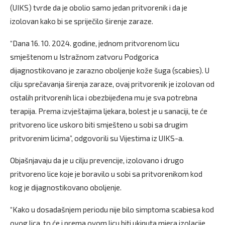
(UIKS) tvrde da je obolio samo jedan pritvorenik i da je
izolovan kako bi se spriječilo širenje zaraze.
“Dana 16. 10. 2024. godine, jednom pritvorenom licu
smještenom u Istražnom zatvoru Podgorica
dijagnostikovano je zarazno oboljenje kože šuga (scabies). U
cilju sprečavanja širenja zaraze, ovaj pritvorenik je izolovan od
ostalih pritvorenih lica i obezbijeđena mu je sva potrebna
terapija. Prema izvještajima ljekara, bolest je u sanaciji, te će
pritvoreno lice uskoro biti smješteno u sobi sa drugim
pritvorenim licima”, odgovorili su Vijestima iz UIKS-a.
Objašnjavaju da je u cilju prevencije, izolovano i drugo
pritvoreno lice koje je boravilo u sobi sa pritvorenikom kod
kog je dijagnostikovano oboljenje.
“Kako u dosadašnjem periodu nije bilo simptoma scabiesa kod
ovog lica, to će i prema ovom licu biti ukinuta mjera izolacije.