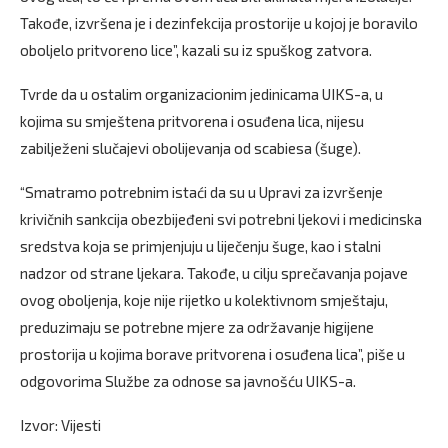
Takođe, izvršena je i dezinfekcija prostorije u kojoj je boravilo
oboljelo pritvoreno lice”, kazali su iz spuškog zatvora.
Tvrde da u ostalim organizacionim jedinicama UIKS-a, u
kojima su smještena pritvorena i osuđena lica, nijesu
zabilježeni slučajevi obolijevanja od scabiesa (šuge).
“Smatramo potrebnim istaći da su u Upravi za izvršenje
krivičnih sankcija obezbijeđeni svi potrebni ljekovi i medicinska
sredstva koja se primjenjuju u liječenju šuge, kao i stalni
nadzor od strane ljekara. Takođe, u cilju sprečavanja pojave
ovog oboljenja, koje nije rijetko u kolektivnom smještaju,
preduzimaju se potrebne mjere za održavanje higijene
prostorija u kojima borave pritvorena i osuđena lica”, piše u
odgovorima Službe za odnose sa javnošću UIKS-a.
Izvor: Vijesti