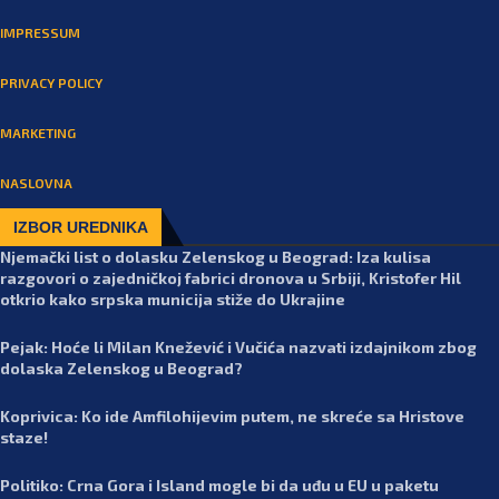
IMPRESSUM
PRIVACY POLICY
MARKETING
NASLOVNA
IZBOR UREDNIKA
Njemački list o dolasku Zelenskog u Beograd: Iza kulisa
razgovori o zajedničkoj fabrici dronova u Srbiji, Kristofer Hil
otkrio kako srpska municija stiže do Ukrajine
Pejak: Hoće li Milan Knežević i Vučića nazvati izdajnikom zbog
dolaska Zelenskog u Beograd?
Koprivica: Ko ide Amfilohijevim putem, ne skreće sa Hristove
staze!
Politiko: Crna Gora i Island mogle bi da uđu u EU u paketu