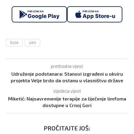
PREUZMI NA
PREUZMI NA
Google Play
App Store-u
ŠUGA
UIKS
prethodna vijest
Udruženje podstanara: Stanovi izgrađeni u okviru
projekta Velje brdo da ostanu u vlasništvu države
sljedeća vijest
Miketić: Najsavremenije terapije za liječenje limfoma
dostupne u Crnoj Gori
PROČITAJTE JOŠ: