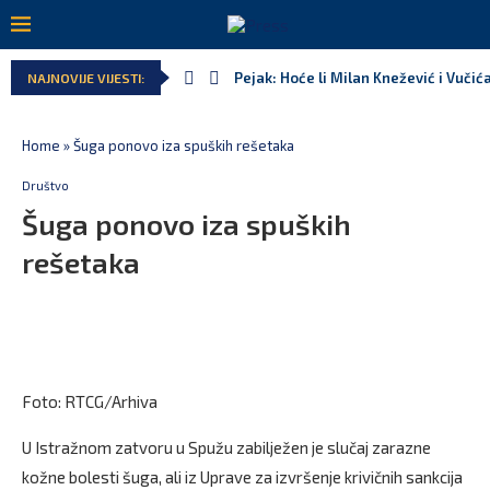
Pejak: Hoće li Milan Knežević i Vučić
NAJNOVIJE VIJESTI:
Home
»
Šuga ponovo iza spuških rešetaka
Društvo
Šuga ponovo iza spuških
rešetaka
Foto: RTCG/Arhiva
U Istražnom zatvoru u Spužu zabilježen je slučaj zarazne
kožne bolesti šuga, ali iz Uprave za izvršenje krivičnih sankcija