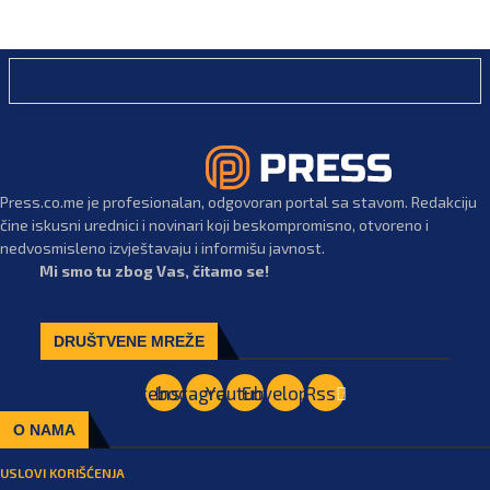
Press.co.me je profesionalan, odgovoran portal sa stavom. Redakciju
čine iskusni urednici i novinari koji beskompromisno, otvoreno i
nedvosmisleno izvještavaju i informišu javnost.
Mi smo tu zbog Vas, čitamo se!
DRUŠTVENE MREŽE
Facebook
Instagram
Youtube
Envelope
Rss
O NAMA
USLOVI KORIŠĆENJA