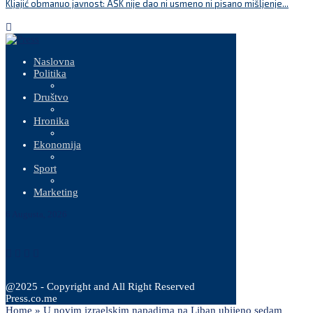
Kljajić obmanuo javnost: ASK nije dao ni usmeno ni pisano mišljenje...
S
Naslovna
Politika
Društvo
Hronika
Ekonomija
Sport
Marketing
6 Augusta, 2026
@2025 - Copyright and All Right Reserved
Press.co.me
Home
»
U novim izraelskim napadima na Liban ubijeno sedam