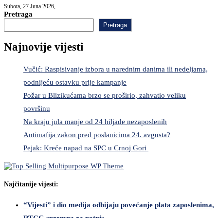
Subota, 27 Juna 2026,
Pretraga
Pretraga
Najnovije vijesti
Vučić: Raspisivanje izbora u narednim danima ili nedeljama,
podnijeću ostavku prije kampanje
Požar u Blizikućama brzo se proširio, zahvatio veliku
površinu
Na kraju jula manje od 24 hiljade nezaposlenih
Antimafija zakon pred poslanicima 24. avgusta?
Pejak: Kreće napad na SPC u Crnoj Gori
Najčitanije vijesti:
“Vijesti” i dio medija odbijaju povećanje plata zaposlenima,