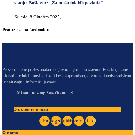
stanju, Bošković: „Za muštuluk bih pozlatio“
Srijeda, 8 Oktobra 2025,
Pratite nas na facebook-u
Press.co.me je profesionalan, odgovoran portal sa stavom. Redakciju čine
iskusni urednici i novinari koji beskompromisno, otvoreno i nedvosmisleno
izvještavaju i informišu javnost.
Mi smo tu zbog Vas, čitamo se!
Društvene mreže
Facebook
Instagram
Youtube
Envelope
Rss
O nama