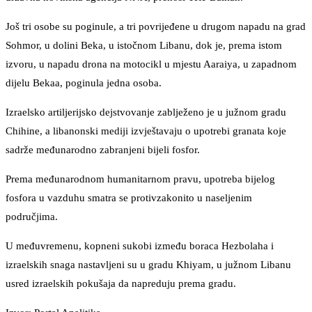
Još tri osobe su poginule, a tri povrijeđene u drugom napadu na grad
Sohmor, u dolini Beka, u istočnom Libanu, dok je, prema istom
izvoru, u napadu drona na motocikl u mjestu Aaraiya, u zapadnom
dijelu Bekaa, poginula jedna osoba.
Izraelsko artiljerijsko dejstvovanje zablježeno je u južnom gradu
Chihine, a libanonski mediji izvještavaju o upotrebi granata koje
sadrže međunarodno zabranjeni bijeli fosfor.
Prema međunarodnom humanitarnom pravu, upotreba bijelog
fosfora u vazduhu smatra se protivzakonito u naseljenim
područjima.
U međuvremenu, kopneni sukobi između boraca Hezbolaha i
izraelskih snaga nastavljeni su u gradu Khiyam, u južnom Libanu
usred izraelskih pokušaja da napreduju prema gradu.