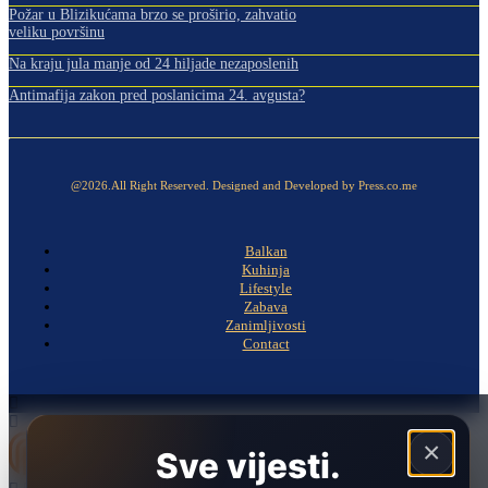
Požar u Blizikućama brzo se proširio, zahvatio
veliku površinu
Na kraju jula manje od 24 hiljade nezaposlenih
Antimafija zakon pred poslanicima 24. avgusta?
@2026.All Right Reserved. Designed and Developed by Press.co.me
Balkan
Kuhinja
Lifestyle
Zabava
Zanimljivosti
Contact
×
Sve vijesti.