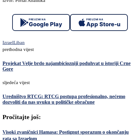
Izvor: Portal Analitika
PREUZMI NA
PREUZMI NA
Google Play
App Store-u
Izrael
Liban
prethodna vijest
Projekat Velje brdo najambiciozniji poduhvat u istoriji Crne
Gore
sljedeća vijest
Uredništvo RTCG: RTCG postupa profesionalno, nećemo
dozvoliti da nas uvuku u političke obračune
Pročitajte još:
Visoki zvaničnici Hamasa: Postignut sporazum o okončanju
rata sa Izraelom