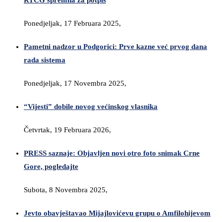
RTCG spremna za potpis
Ponedjeljak, 17 Februara 2025,
Pametni nadzor u Podgorici: Prve kazne već prvog dana
rada sistema
Ponedjeljak, 17 Novembra 2025,
“Vijesti” dobile novog većinskog vlasnika
Četvrtak, 19 Februara 2026,
PRESS saznaje: Objavljen novi otro foto snimak Crne
Gore, pogledajte
Subota, 8 Novembra 2025,
Jevto obavještavao Mijajlovićevu grupu o Amfilohijevom