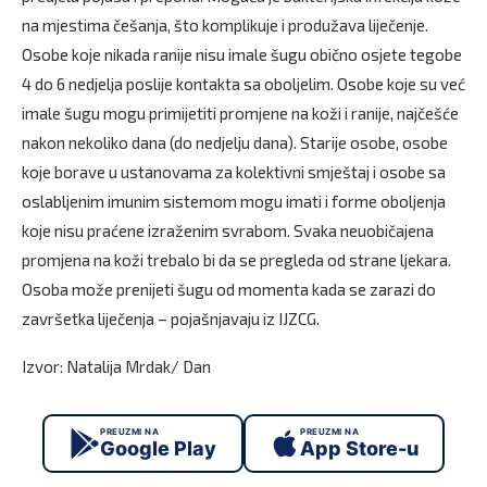
na mjestima češanja, što komplikuje i produžava liječenje.
Osobe koje nikada ranije nisu imale šugu obično osjete tegobe
4 do 6 nedjelja poslije kontakta sa oboljelim. Osobe koje su već
imale šugu mogu primijetiti promjene na koži i ranije, najčešće
nakon nekoliko dana (do nedjelju dana). Starije osobe, osobe
koje borave u ustanovama za kolektivni smještaj i osobe sa
oslabljenim imunim sistemom mogu imati i forme oboljenja
koje nisu praćene izraženim svrabom. Svaka neuobičajena
promjena na koži trebalo bi da se pregleda od strane ljekara.
Osoba može prenijeti šugu od momenta kada se zarazi do
završetka liječenja – pojašnjavaju iz IJZCG.
Izvor: Natalija Mrdak/ Dan
PREUZMI NA
PREUZMI NA
Google Play
App Store-u