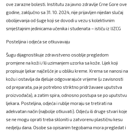
ove zarazne bolesti. Institutu za javno zdravlje Crne Gore ove
godine, zaključno sa 31. 10. 2024, nije prijavljen nijedan slučaj
obolijevanja od šuge koji se dovodi u vezu s kolektivnim
smještajnim jedinicama učenika i studenata – ističu iz IJZCG
Posteljina i odjeća se otkuvavaju
Šugu dijagnostikuje zdravstveno osoblje pregledom
promjene na koži i/ili uzimanjem uzorka sa kože. Lijek koji
propisuje ljekar najčešće je u obliku kreme. Krema se nanosi na
kožu i ostavlja da djeluje odgovarajuće vrijeme (u zavisnosti
od preparata, pa je potrebno striktno pridržavaee uputstva
proizvođača), a zatim spira, odnosno postupa se po uputstvu
ljekara. Posteljina, odjeća i rublje moraju se tretirati na
adekvatan način (najbolje otkuvati). Odjeću ili druge stvari koje
se ne mogu oprati treba skloniti u zatvorenu plastičnu kesu
nedjelju dana. Osobe sa opisanim tegobama mora pregledat i