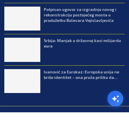
Potpisan ugovor za izgradnju novog i
rekonstrukciju postojećeg mosta u
produžetku Bulevara Vojislavljevića
Srbija: Manjak u državnoj kasi milijardu
eura
Ivanović za Eurokaz: Evropska unija ne
briše identitet – ona pruža priliku da...
@2026.All Right Reserved. Designed and Developed by Press.co.me
Balkan
Kuhinja
Lifestyle
Zabava
Zanimljivosti