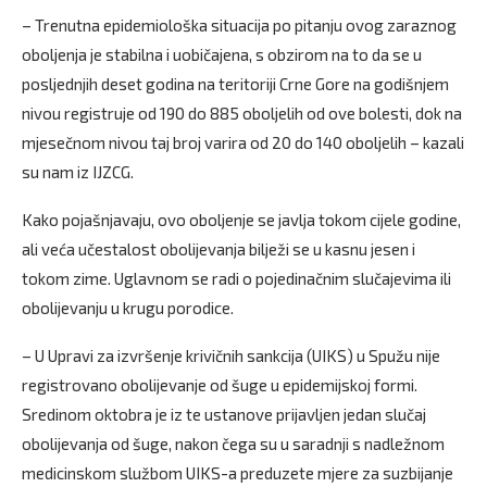
– Trenutna epidemiološka situacija po pitanju ovog zaraznog
oboljenja je stabilna i uobičajena, s obzirom na to da se u
posljednjih deset godina na teritoriji Crne Gore na godišnjem
nivou registruje od 190 do 885 oboljelih od ove bolesti, dok na
mjesečnom nivou taj broj varira od 20 do 140 oboljelih – kazali
su nam iz IJZCG.
Kako pojašnjavaju, ovo oboljenje se javlja tokom cijele godine,
ali veća učestalost obolijevanja bilježi se u kasnu jesen i
tokom zime. Uglavnom se radi o pojedinačnim slučajevima ili
obolijevanju u krugu porodice.
– U Upravi za izvršenje krivičnih sankcija (UIKS) u Spužu nije
registrovano obolijevanje od šuge u epidemijskoj formi.
Sredinom oktobra je iz te ustanove prijavljen jedan slučaj
obolijevanja od šuge, nakon čega su u saradnji s nadležnom
medicinskom službom UIKS-a preduzete mjere za suzbijanje