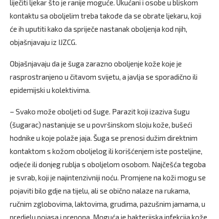
liječiti ljekar što je ranije moguće. Ukućani i osobe u bliskom
kontaktu sa oboljelim treba takođe da se obrate ljekaru, koji
će ih uputiti kako da spriječe nastanak oboljenja kod njih,
objašnjavaju iz IJZCG.
Objašnjavaju da je šuga zarazno oboljenje kože koje je
rasprostranjeno u čitavom svijetu, a javlja se sporadično ili
epidemijski u kolektivima.
– Svako može oboljeti od šuge. Parazit koji izaziva šugu
(šugarac) nastanjuje se u površinskom sloju kože, bušeći
hodnike u koje polaže jaja. Šuga se prenosi dužim direktnim
kontaktom s kožom oboljelog ili korišćenjem iste posteljine,
odjeće ili donjeg rublja s oboljelom osobom. Najčešća tegoba
je svrab, koji je najintenzivniji noću. Promjene na koži mogu se
pojaviti bilo gdje na tijelu, ali se obično nalaze na rukama,
ručnim zglobovima, laktovima, grudima, pazušnim jamama, u
predjelu pojasa i prepona. Moguća je bakterijska infekcija kože