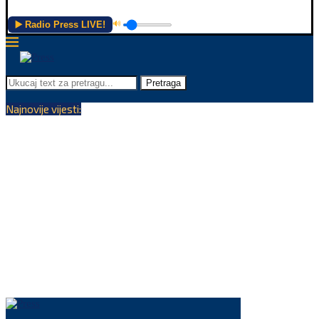
▶️ Radio Press LIVE!
🔊
Pretraga
Najnovije vijesti: