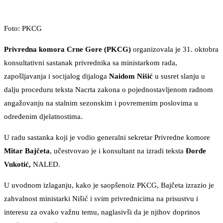
Foto: PKCG
Privredna komora Crne Gore (PKCG)
organizovala je 31. oktobra
konsultativni sastanak privrednika sa ministarkom rada,
zapošljavanja i socijalog dijaloga
Naidom Nišić
u susret slanju u
dalju proceduru teksta Nacrta zakona o pojednostavljenom radnom
angažovanju na stalnim sezonskim i povremenim poslovima u
određenim djelatnostima.
U radu sastanka koji je vodio generalni sekretar Privredne komore
Mitar Bajčeta
, učestvovao je i konsultant na izradi teksta
Đorđe
Vukotić,
NALED.
U uvodnom izlaganju, kako je saopšenoiz PKCG, Bajčeta izrazio je
zahvalnost ministarki Nišić i svim privrednicima na prisustvu i
interesu za ovako važnu temu, naglasivši da je njihov doprinos