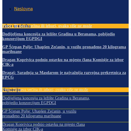
Naslovna
Izbor urednika
Perić: Ili nova većina ili izbori, ovako više ne može
Dodijeljena koncesija za ležište Gradina u Beranama, pobijedio
konzorcijum EGPDGI
GP Šćepan Polje: Uhapšen Zećanin, u vozilu pronađeno 20 kilograma
marihuane
Dragan Koprivica podnio ostavku na mjesto člana Komisije za izbor
CIK-a
Dragaš: Saradnja sa Masdarom je najvažnija razvojna prekretnica za
EPCG
Najnovije
Perić: Ili nova većina ili izbori, ovako više ne može
Dodijeljena koncesija za ležište Gradina u Beranama,
pobijedio konzorcijum EGPDGI
GP Šćepan Polje: Uhapšen Zećanin, u vozilu
pronađeno 20 kilograma marihuane
Dragan Koprivica podnio ostavku na mjesto člana
Komisije za izbor CIK-a