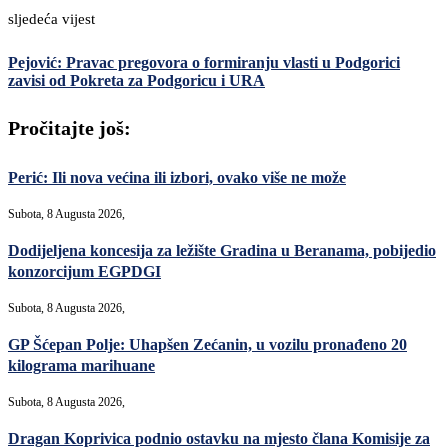
sljedeća vijest
Pejović: Pravac pregovora o formiranju vlasti u Podgorici
zavisi od Pokreta za Podgoricu i URA
Pročitajte još:
Perić: Ili nova većina ili izbori, ovako više ne može
Subota, 8 Augusta 2026,
Dodijeljena koncesija za ležište Gradina u Beranama, pobijedio
konzorcijum EGPDGI
Subota, 8 Augusta 2026,
GP Šćepan Polje: Uhapšen Zećanin, u vozilu pronađeno 20
kilograma marihuane
Subota, 8 Augusta 2026,
Dragan Koprivica podnio ostavku na mjesto člana Komisije za