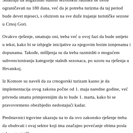
Smatraju da angažman stalnih sezonskih radnika ne treba
ograničavati na 180 dana, već da je potreba turizma da taj period
bude devet mjeseci, s obzirom na sve duže trajanje turističke sezone
u Crnoj Gori.
Ovakvo rješenje, smatraju oni, treba već u ovoj fazi da bude unijeto
u tekst, kako bi se izbjegle inicijative za njegovim brzim izmjenama i
dopunama. Takođe, mišljenja su da treba razmisliti o mogućem
subvencioniranju kategorije stalnih sezonaca, po uzoru na rješenja u
Hrvatskoj.
Iz Komore su naveli da za crnogorski turizam kasno je da
implementacija ovog zakona počne od 1. maja naredne godine, već
privreda smatra primjerenijim da to bude 1. marta, kako bi se
pravovremeno obezbjedio nedostajući kadar.
Predstavnici trgovine ukazuju na to da ovo zakonsko rješenje treba
da obuhvati i ovaj sektor koji ima značajno povećanje obima posla