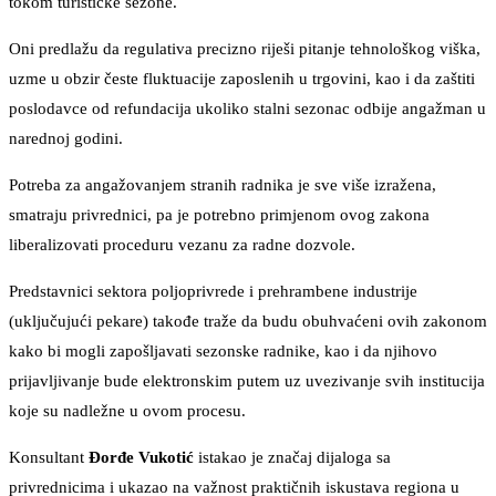
tokom turističke sezone.
Oni predlažu da regulativa precizno riješi pitanje tehnološkog viška,
uzme u obzir česte fluktuacije zaposlenih u trgovini, kao i da zaštiti
poslodavce od refundacija ukoliko stalni sezonac odbije angažman u
narednoj godini.
Potreba za angažovanjem stranih radnika je sve više izražena,
smatraju privrednici, pa je potrebno primjenom ovog zakona
liberalizovati proceduru vezanu za radne dozvole.
Predstavnici sektora poljoprivrede i prehrambene industrije
(uključujući pekare) takođe traže da budu obuhvaćeni ovih zakonom
kako bi mogli zapošljavati sezonske radnike, kao i da njihovo
prijavljivanje bude elektronskim putem uz uvezivanje svih institucija
koje su nadležne u ovom procesu.
Konsultant
Đorđe Vukotić
istakao je značaj dijaloga sa
privrednicima i ukazao na važnost praktičnih iskustava regiona u