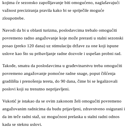
kojima će sezonsko zapošljavanje biti omogućeno, naglašavajući
važnost preciziranja pravila kako bi se spriječile moguće
zloupotrebe.
Navodi da bi u oblasti turizma, poslodavcima trebalo omogućiti
povremeno radno angažovanje koje može prerasti u stalni sezonski
posao (preko 120 dana) uz stimulaciju države za one koji ispune
uslove kao što su pribavljanje radne dozvole i uspešan probni rad.
Takođe, smatra da poslodavcima u građevinarstvu treba omogućiti
povremeno angažovanje pomoćne radne snage, poput čišćenja
gradilišta i prenošenja tereta, do 90 dana, čime bi se legalizovali
poslovi koji su trenutno neprijavljeni.
Vukotić je istakao da se ovim zakonom želi omogućiti povremeno
angažovanim radnicima da budu prijavljeni, zdravstveno osigurani i
da im teče radni staž, uz mogućnost prelaska u stalni radni odnos
kada se steknu uslovi.