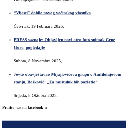
“Vijesti” dobile novog većinskog vlasnika
Četvrtak, 19 Februara 2026,
PRESS saznaje: Objavljen novi otro foto snimak Crne
Gore, pogledajte
Subota, 8 Novembra 2025,
Jevto obavještavao Mijajlovićevu grupu o Amfilohijevom
stanju, Bošković: „Za muštuluk bih pozlatio“
Srijeda, 8 Oktobra 2025,
Pratite nas na facebook-u