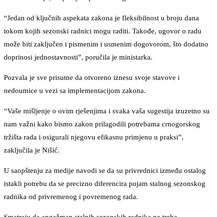
“Jedan od ključnih aspekata zakona je fleksibilnost u broju dana
tokom kojih sezonski radnici mogu raditi. Takođe, ugovor o radu
može biti zaključen i pismenim i usmenim dogovorom, što dodatno
doprinosi jednostavnosti”, poručila je ministarka.
Pozvala je sve prisutne da otvoreno iznesu svoje stavove i
nedoumice u vezi sa implementacijom zakona.
“Vaše mišljenje o ovim rješenjima i svaka vaša sugestija izuzetno su
nam važni kako bismo zakon prilagodili potrebama crnogorskog
tržišta rada i osigurali njegovu efikasnu primjenu u praksi”,
zaključila je Nišić.
U saopštenju za medije navodi se da su privrednici između ostalog
istakli potrebu da se precizno diferencira pojam stalnog sezonskog
radnika od privremenog i povremenog rada.