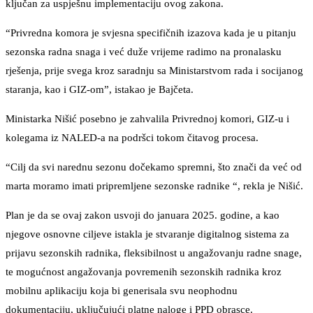
ključan za uspješnu implementaciju ovog zakona.
“Privredna komora je svjesna specifičnih izazova kada je u pitanju
sezonska radna snaga i već duže vrijeme radimo na pronalasku
rješenja, prije svega kroz saradnju sa Ministarstvom rada i socijanog
staranja, kao i GIZ-om”, istakao je Bajčeta.
Ministarka Nišić posebno je zahvalila Privrednoj komori, GIZ-u i
kolegama iz NALED-a na podršci tokom čitavog procesa.
“Cilj da svi narednu sezonu dočekamo spremni, što znači da već od
marta moramo imati pripremljene sezonske radnike “, rekla je Nišić.
Plan je da se ovaj zakon usvoji do januara 2025. godine, a kao
njegove osnovne ciljeve istakla je stvaranje digitalnog sistema za
prijavu sezonskih radnika, fleksibilnost u angažovanju radne snage,
te mogućnost angažovanja povremenih sezonskih radnika kroz
mobilnu aplikaciju koja bi generisala svu neophodnu
dokumentaciju, uključujući platne naloge i PPD obrasce.