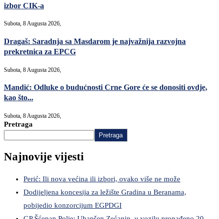
izbor CIK-a
Subota, 8 Augusta 2026,
Dragaš: Saradnja sa Masdarom je najvažnija razvojna
prekretnica za EPCG
Subota, 8 Augusta 2026,
Mandić: Odluke o budućnosti Crne Gore će se donositi ovdje,
kao što...
Subota, 8 Augusta 2026,
Pretraga
Pretraga
Najnovije vijesti
Perić: Ili nova većina ili izbori, ovako više ne može
Dodijeljena koncesija za ležište Gradina u Beranama,
pobijedio konzorcijum EGPDGI
GP Šćepan Polje: Uhapšen Zećanin, u vozilu pronađeno 20