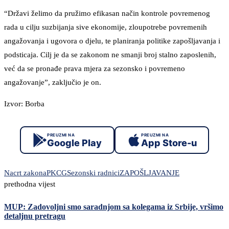
“Državi želimo da pružimo efikasan način kontrole povremenog
rada u cilju suzbijanja sive ekonomije, zloupotrebe povremenih
angažovanja i ugovora o djelu, te planiranja politike zapošljavanja i
podsticaja. Cilj je da se zakonom ne smanji broj stalno zaposlenih,
već da se pronađe prava mjera za sezonsko i povremeno
angažovanje”, zaključio je on.
Izvor: Borba
PREUZMI NA
PREUZMI NA
Google Play
App Store-u
Nacrt zakona
PKCG
Sezonski radnici
ZAPOŠLJAVANJE
prethodna vijest
MUP: Zadovoljni smo saradnjom sa kolegama iz Srbije, vršimo
detaljnu pretragu