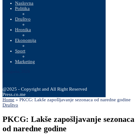
Naslovna
Politika
Društvo
Hronika
Ekonomija
Sport
Marketing
8 Augusta, 2026
@2025 - Copyright and All Right Reserved
Press.co.me
Home
»
PKCG: Lakše zapošljavanje sezonaca od naredne godine
Društvo
PKCG: Lakše zapošljavanje sezonaca
od naredne godine