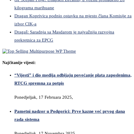
kilograma marihuane
Dragan Koprivica podnio ostavku na mjesto člana Komisije za
izbor CIK-a
Dragaš: Saradnja sa Masdarom je najvažnija razvojna
prekretnica za EPCG
Najčitanije vijesti:
“Vijesti” i dio medija odbijaju povećanje plata zaposlenima,
RTCG spremna za potpis
Ponedjeljak, 17 Februara 2025,
Pametni nadzor u Podgorici: Prve kazne već prvog dana
rada sistema
Ponedjeljak, 17 Novembra 2025,