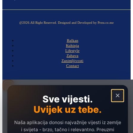
@2026.All Right Reserved. Designed and Developed by Press.co.me
Balkan
Kuhinja
Lifestyle
Zabava
Zanimljivosti
Contact
×
Sve vijesti.
Naslovna
Politika
Uvijek uz tebe.
Društvo
Naša aplikacija donosi najvažnije vijesti iz zemlje
Hronika
i svijeta - brzo, tačno i relevantno. Preuzmi