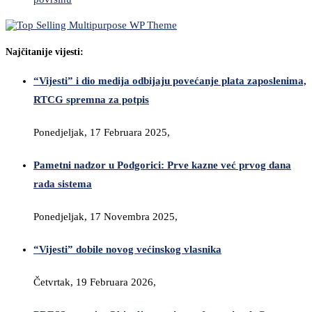
Najčitanije vijesti:
“Vijesti” i dio medija odbijaju povećanje plata zaposlenima,
RTCG spremna za potpis
Ponedjeljak, 17 Februara 2025,
Pametni nadzor u Podgorici: Prve kazne već prvog dana
rada sistema
Ponedjeljak, 17 Novembra 2025,
“Vijesti” dobile novog većinskog vlasnika
Četvrtak, 19 Februara 2026,