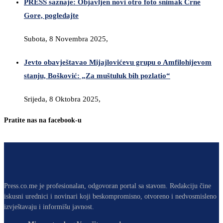
PRESS saznaje: Objavljen novi otro foto snimak Crne
Gore, pogledajte
Subota, 8 Novembra 2025,
Jevto obavještavao Mijajlovićevu grupu o Amfilohijevom
stanju, Bošković: „Za muštuluk bih pozlatio“
Srijeda, 8 Oktobra 2025,
Pratite nas na facebook-u
Press.co.me je profesionalan, odgovoran portal sa stavom. Redakciju čine
iskusni urednici i novinari koji beskompromisno, otvoreno i nedvosmisleno
izvještavaju i informišu javnost.