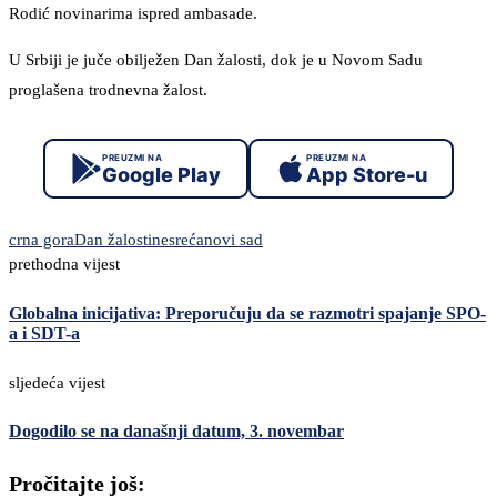
Rodić novinarima ispred ambasade.
U Srbiji je juče obilježen Dan žalosti, dok je u Novom Sadu
proglašena trodnevna žalost.
PREUZMI NA
PREUZMI NA
Google Play
App Store-u
crna gora
Dan žalosti
nesreća
novi sad
prethodna vijest
Globalna inicijativa: Preporučuju da se razmotri spajanje SPO-
a i SDT-a
sljedeća vijest
Dogodilo se na današnji datum, 3. novembar
Pročitajte još: