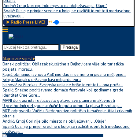
pitanja
Andrić: Crnoj Gori nije bilo mjesto na obilježavanju „Oluje“
Spajić: Gusinje primjer sredine u kojoj se različiti identiteti međusobno
uvažavaju...
▶️ Radio Press LIVE!
🔊
Pretraga
Najnovije vijesti:
Danski političar: Obilazak skupštine s Dajkovićem više bio turistička
posjeta, moraću...
Kljajić obmanuo javnost: ASK nije dao ni usmeno ni pisano mišljenje...
Srbija: Manjak u državnoj kasi milijardu eura
Ivanović za Eurokaz: Evropska unija ne briše identitet – ona pruža...
Spajić: Snažno podržavamo domaće festivale koji godinama grade
identitet Crne Gore...
MPNI do kraja jula realizovalo gotovo sve planirane aktivnosti
U prethodnih pet godina: Vučić tri puta odbio da glasa Rezoluciju...
MCP odgovorila Vučiću: Nedopustivo političko tumačenje litija i crkvenih
pitanja
Andrić: Crnoj Gori nije bilo mjesto na obilježavanju „Oluje“
Spajić: Gusinje primjer sredine u kojoj se različiti identiteti međusobno
uvažavaju...