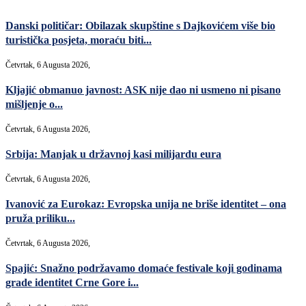
Danski političar: Obilazak skupštine s Dajkovićem više bio
turistička posjeta, moraću biti...
Četvrtak, 6 Augusta 2026,
Kljajić obmanuo javnost: ASK nije dao ni usmeno ni pisano
mišljenje o...
Četvrtak, 6 Augusta 2026,
Srbija: Manjak u državnoj kasi milijardu eura
Četvrtak, 6 Augusta 2026,
Ivanović za Eurokaz: Evropska unija ne briše identitet – ona
pruža priliku...
Četvrtak, 6 Augusta 2026,
Spajić: Snažno podržavamo domaće festivale koji godinama
grade identitet Crne Gore i...