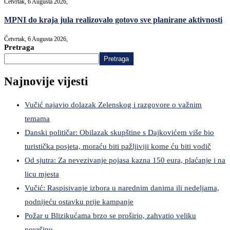
Četvrtak, 6 Augusta 2026,
MPNI do kraja jula realizovalo gotovo sve planirane aktivnosti
Četvrtak, 6 Augusta 2026,
Pretraga
Pretraga
Najnovije vijesti
Vučić najavio dolazak Zelenskog i razgovore o važnim
temama
Danski političar: Obilazak skupštine s Dajkovićem više bio
turistička posjeta, moraću biti pažljiviji kome ću biti vodič
Od sjutra: Za nevezivanje pojasa kazna 150 eura, plaćanje i na
licu mjesta
Vučić: Raspisivanje izbora u narednim danima ili nedeljama,
podnijeću ostavku prije kampanje
Požar u Blizikućama brzo se proširio, zahvatio veliku
površinu