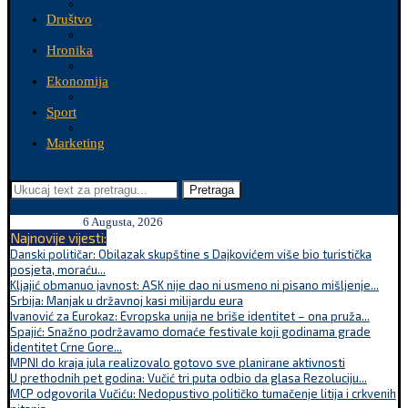
Društvo
Hronika
Ekonomija
Sport
Marketing
Pretraga
6 Augusta, 2026
Najnovije vijesti:
Danski političar: Obilazak skupštine s Dajkovićem više bio turistička
posjeta, moraću...
Kljajić obmanuo javnost: ASK nije dao ni usmeno ni pisano mišljenje...
Srbija: Manjak u državnoj kasi milijardu eura
Ivanović za Eurokaz: Evropska unija ne briše identitet – ona pruža...
Spajić: Snažno podržavamo domaće festivale koji godinama grade
identitet Crne Gore...
MPNI do kraja jula realizovalo gotovo sve planirane aktivnosti
U prethodnih pet godina: Vučić tri puta odbio da glasa Rezoluciju...
MCP odgovorila Vučiću: Nedopustivo političko tumačenje litija i crkvenih