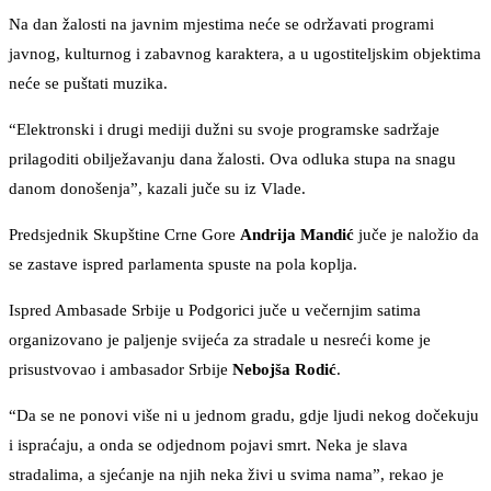
Na dan žalosti na javnim mjestima neće se održavati programi
javnog, kulturnog i zabavnog karaktera, a u ugostiteljskim objektima
neće se puštati muzika.
“Elektronski i drugi mediji dužni su svoje programske sadržaje
prilagoditi obilježavanju dana žalosti. Ova odluka stupa na snagu
danom donošenja”, kazali juče su iz Vlade.
Predsjednik Skupštine Crne Gore
Andrija Mandić
juče je naložio da
se zastave ispred parlamenta spuste na pola koplja.
Ispred Ambasade Srbije u Podgorici juče u večernjim satima
organizovano je paljenje svijeća za stradale u nesreći kome je
prisustvovao i ambasador Srbije
Nebojša Rodić
.
“Da se ne ponovi više ni u jednom gradu, gdje ljudi nekog dočekuju
i ispraćaju, a onda se odjednom pojavi smrt. Neka je slava
stradalima, a sjećanje na njih neka živi u svima nama”, rekao je