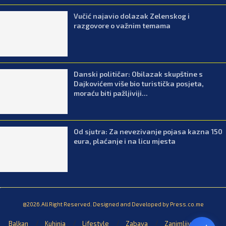
Vučić najavio dolazak Zelenskog i
razgovore o važnim temama
Danski političar: Obilazak skupštine s
Dajkovićem više bio turistička posjeta,
moraću biti pažljiviji...
Od sjutra: Za nevezivanje pojasa kazna 150
eura, plaćanje i na licu mjesta
@2026.All Right Reserved. Designed and Developed by Press.co.me
Balkan
Kuhinja
Lifestyle
Zabava
Zanimljivosti