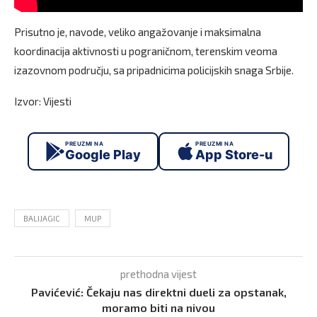
Prisutno je, navode, veliko angažovanje i maksimalna
koordinacija aktivnosti u pograničnom, terenskim veoma
izazovnom području, sa pripadnicima policijskih snaga Srbije.
Izvor: Vijesti
PREUZMI NA
PREUZMI NA
Google Play
App Store-u
BALIJAGIC
MUP
prethodna vijest
Pavićević: Čekaju nas direktni dueli za opstanak,
moramo biti na nivou