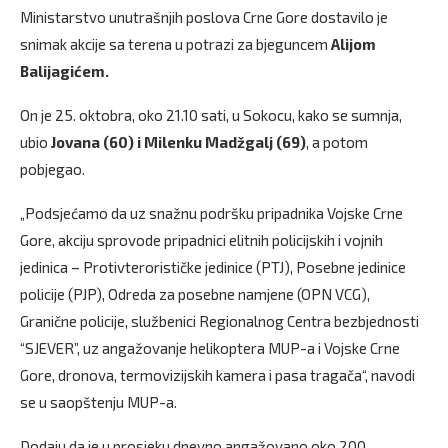
Ministarstvo unutrašnjih poslova Crne Gore dostavilo je
snimak akcije sa terena u potrazi za bjeguncem
Alijom
Balijagićem.
On je 25. oktobra, oko 21.10 sati, u Sokocu, kako se sumnja,
ubio
Jovana (60) i Milenku Madžgalj (69)
, a potom
pobjegao.
„Podsjećamo da uz snažnu podršku pripadnika Vojske Crne
Gore, akciju sprovode pripadnici elitnih policijskih i vojnih
jedinica – Protivterorističke jedinice (PTJ), Posebne jedinice
policije (PJP), Odreda za posebne namjene (OPN VCG),
Granične policije, službenici Regionalnog Centra bezbjednosti
“SJEVER”, uz angažovanje helikoptera MUP-a i Vojske Crne
Gore, dronova, termovizijskih kamera i pasa tragača“, navodi
se u saopštenju MUP-a.
Dodaju da je u prosjeku dnevno angažovano oko 200