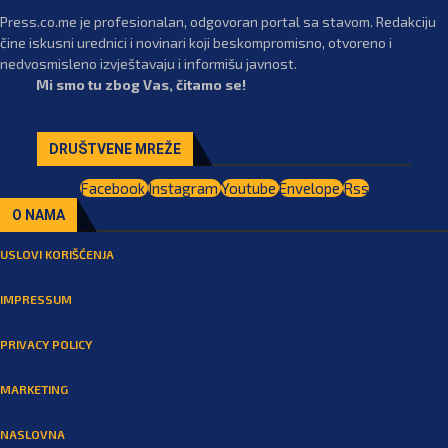
Press.co.me je profesionalan, odgovoran portal sa stavom. Redakciju
čine iskusni urednici i novinari koji beskompromisno, otvoreno i
nedvosmisleno izvještavaju i informišu javnost.
Mi smo tu zbog Vas, čitamo se!
DRUŠTVENE MREŽE
Facebook
Instagram
Youtube
Envelope
Rss
O NAMA
USLOVI KORIŠĆENJA
IMPRESSUM
PRIVACY POLICY
MARKETING
NASLOVNA