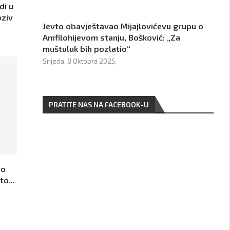
di u
oziv
Jevto obavještavao Mijajlovićevu grupu o
Amfilohijevom stanju, Bošković: „Za
muštuluk bih pozlatio“
Srijeda, 8 Oktobra 2025,
PRATITE NAS NA FACEBOOK-U
io
to...