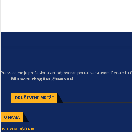
Press.co.me je profesionalan, odgovoran portal sa stavom. Redakciju či
Mi smo tu zbog Vas, čitamo se!
DRUŠTVENE MREŽE
O NAMA
USLOVI KORIŠĆENJA