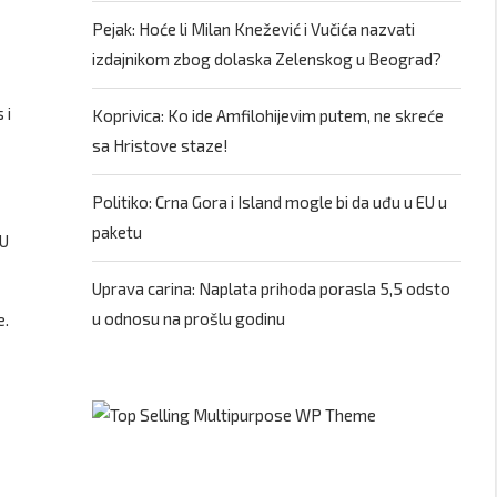
Pejak: Hoće li Milan Knežević i Vučića nazvati
izdajnikom zbog dolaska Zelenskog u Beograd?
 i
Koprivica: Ko ide Amfilohijevim putem, ne skreće
sa Hristove staze!
Politiko: Crna Gora i Island mogle bi da uđu u EU u
paketu
EU
Uprava carina: Naplata prihoda porasla 5,5 odsto
u odnosu na prošlu godinu
e.