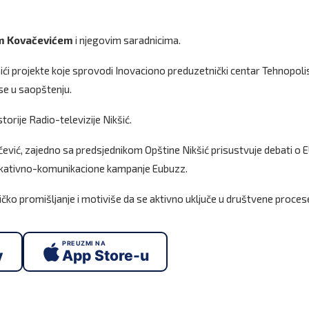
 Kovačevićem
i njegovim saradnicima.
ići projekte koje sprovodi Inovaciono preduzetnički centar Tehnopolis
 se u saopštenju.
torije Radio-televizije Nikšić.
Gorčević, zajedno sa predsjednikom Opštine Nikšić prisustvuje debati o 
dukativno-komunikacione kampanje Eubuzz.
tičko promišljanje i motiviše da se aktivno uključe u društvene proces
PREUZMI NA
y
App Store-u