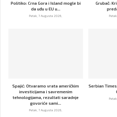
Politiko: Crna Gora i Island mogle bi
Grubač: Kri
da uđu u EU u...
pred
Petak, 7 Augusta 2026,
Petak
Spajić: Otvaramo vrata američkim
Serbian Times:
investicijama i savremenim
tehnologijama, rezultati saradnje
Petak
govoriće sami...
Petak, 7 Augusta 2026,