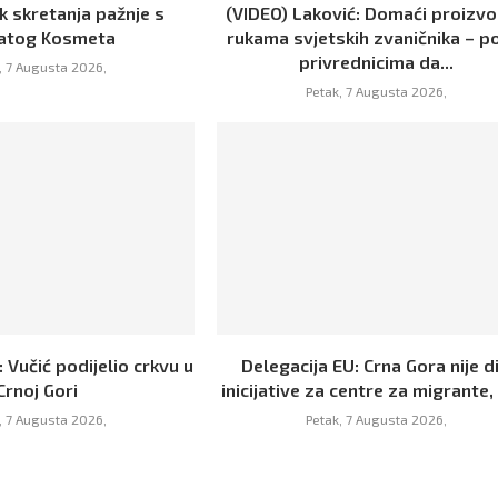
k skretanja pažnje s
(VIDEO) Laković: Domaći proizvo
atog Kosmeta
rukama svjetskih zvaničnika – p
privrednicima da...
, 7 Augusta 2026,
Petak, 7 Augusta 2026,
 Vučić podijelio crkvu u
Delegacija EU: Crna Gora nije d
Crnoj Gori
inicijative za centre za migrante, 
, 7 Augusta 2026,
Petak, 7 Augusta 2026,