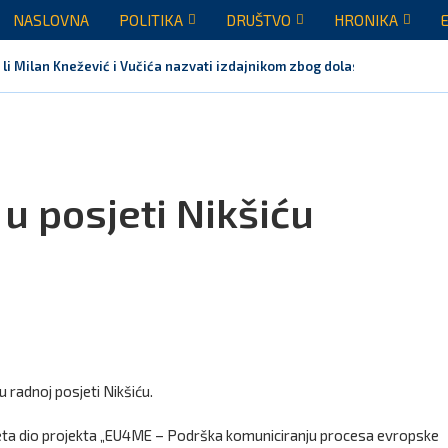
NASLOVNA
POLITIKA
DRUŠTVO
HRONIKA
 li Milan Knežević i Vučića nazvati izdajnikom zbog dolaska...
u posjeti Nikšiću
 radnoj posjeti Nikšiću.
sjeta dio projekta „EU4ME – Podrška komuniciranju procesa evropske