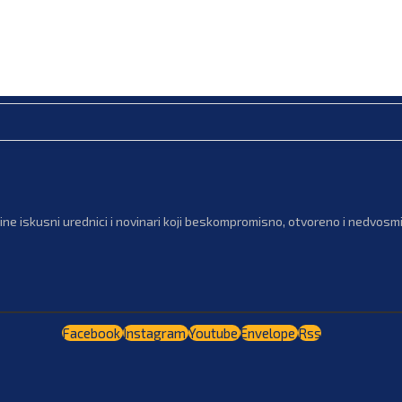
ne iskusni urednici i novinari koji beskompromisno, otvoreno i nedvosmis
Facebook
Instagram
Youtube
Envelope
Rss