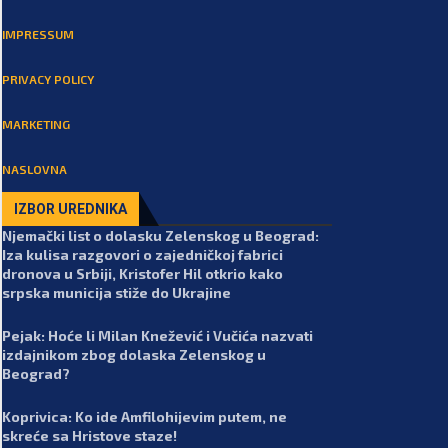
IMPRESSUM
PRIVACY POLICY
MARKETING
NASLOVNA
IZBOR UREDNIKA
Njemački list o dolasku Zelenskog u Beograd:
Iza kulisa razgovori o zajedničkoj fabrici
dronova u Srbiji, Kristofer Hil otkrio kako
srpska municija stiže do Ukrajine
Pejak: Hoće li Milan Knežević i Vučića nazvati
izdajnikom zbog dolaska Zelenskog u
Beograd?
Koprivica: Ko ide Amfilohijevim putem, ne
skreće sa Hristove staze!