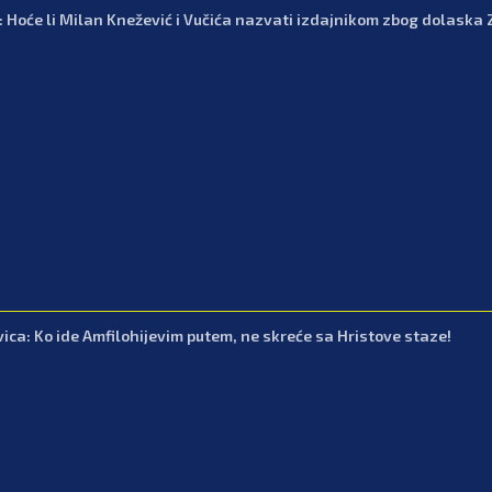
: Hoće li Milan Knežević i Vučića nazvati izdajnikom zbog dolaska 
vica: Ko ide Amfilohijevim putem, ne skreće sa Hristove staze!