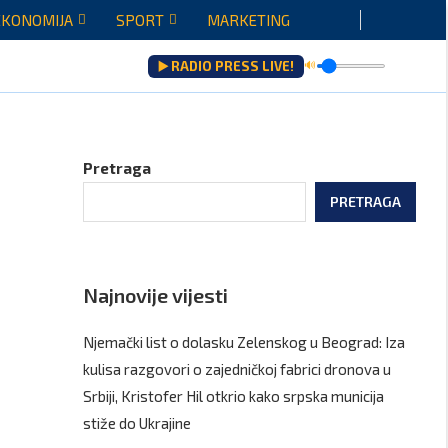
EKONOMIJA
SPORT
MARKETING
▶️ RADIO PRESS LIVE!
🔊
Pretraga
PRETRAGA
Najnovije vijesti
Njemački list o dolasku Zelenskog u Beograd: Iza
kulisa razgovori o zajedničkoj fabrici dronova u
Srbiji, Kristofer Hil otkrio kako srpska municija
stiže do Ukrajine