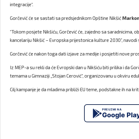
integracije“.
Gorčević će se sastati sa predsjednikom Opštine Nikšić
Markom
“Tokom posjete Nikšiću, Gorčević će, zajedno sa saradnicima, ob
kancelariju Nikšić – Evropska prijestonica kulture 2030”, navodi
Gorčević će nakon toga dati izjave za medije i posjetiti nove pros
Iz MEP-a su rekli da će Evropski dan u Nikšiću biti prilika i da 
temama u Gimnaziji „Stojan Cerović“, organizovanu u okviru e
Cilj kampanje je da mladima približi EU teme, podstakne ih na kri
PREUZMI NA
Google Pla