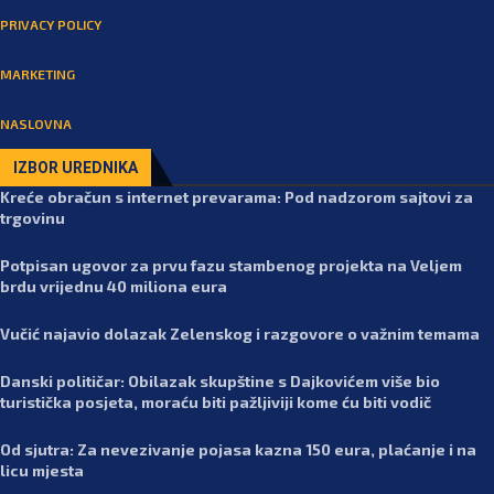
PRIVACY POLICY
MARKETING
NASLOVNA
IZBOR UREDNIKA
Kreće obračun s internet prevarama: Pod nadzorom sajtovi za
trgovinu
Potpisan ugovor za prvu fazu stambenog projekta na Veljem
brdu vrijednu 40 miliona eura
Vučić najavio dolazak Zelenskog i razgovore o važnim temama
Danski političar: Obilazak skupštine s Dajkovićem više bio
turistička posjeta, moraću biti pažljiviji kome ću biti vodič
Od sjutra: Za nevezivanje pojasa kazna 150 eura, plaćanje i na
licu mjesta