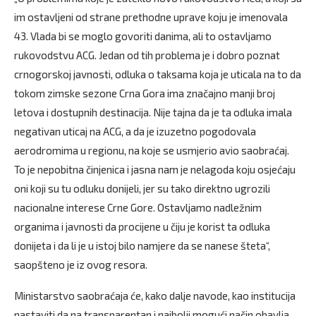
im ostavljeni od strane prethodne uprave koju je imenovala
43. Vlada bi se moglo govoriti danima, ali to ostavljamo
rukovodstvu ACG. Jedan od tih problema je i dobro poznat
crnogorskoj javnosti, odluka o taksama koja je uticala na to da
tokom zimske sezone Crna Gora ima značajno manji broj
letova i dostupnih destinacija. Nije tajna da je ta odluka imala
negativan uticaj na ACG, a da je izuzetno pogodovala
aerodromima u regionu, na koje se usmjerio avio saobraćaj.
To je nepobitna činjenica i jasna nam je nelagoda koju osjećaju
oni koji su tu odluku donijeli, jer su tako direktno ugrozili
nacionalne interese Crne Gore. Ostavljamo nadležnim
organima i javnosti da procijene u čiju je korist ta odluka
donijeta i da li je u istoj bilo namjere da se nanese šteta“,
saopšteno je iz ovog resora.
Ministarstvo saobraćaja će, kako dalje navode, kao institucija
nastaviti da na transparentan i najbolji mogući način obavlja