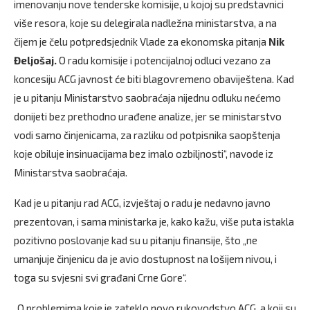
imenovanju nove tenderske komisije, u kojoj su predstavnici
više resora, koje su delegirala nadležna ministarstva, a na
čijem je čelu potpredsjednik Vlade za ekonomska pitanja
Nik
Đeljošaj.
O radu komisije i potencijalnoj odluci vezano za
koncesiju ACG javnost će biti blagovremeno obaviještena. Kad
je u pitanju Ministarstvo saobraćaja nijednu odluku nećemo
donijeti bez prethodno urađene analize, jer se ministarstvo
vodi samo činjenicama, za razliku od potpisnika saopštenja
koje obiluje insinuacijama bez imalo ozbiljnosti“, navode iz
Ministarstva saobraćaja.
Kad je u pitanju rad ACG, izvještaj o radu je nedavno javno
prezentovan, i sama ministarka je, kako kažu, više puta istakla
pozitivno poslovanje kad su u pitanju finansije, što „ne
umanjuje činjenicu da je avio dostupnost na lošijem nivou, i
toga su svjesni svi građani Crne Gore“.
„O problemima koje je zateklo novo rukovodstvo ACG, a koji su