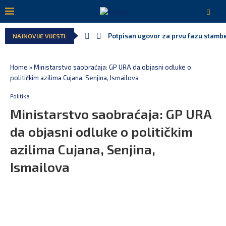
Potpisan ugovor za prvu fazu stamben
NAJNOVIJE VIJESTI:
Home
»
Ministarstvo saobraćaja: GP URA da objasni odluke o
političkim azilima Cujana, Senjina, Ismailova
Politika
Ministarstvo saobraćaja: GP URA
da objasni odluke o političkim
azilima Cujana, Senjina,
Ismailova