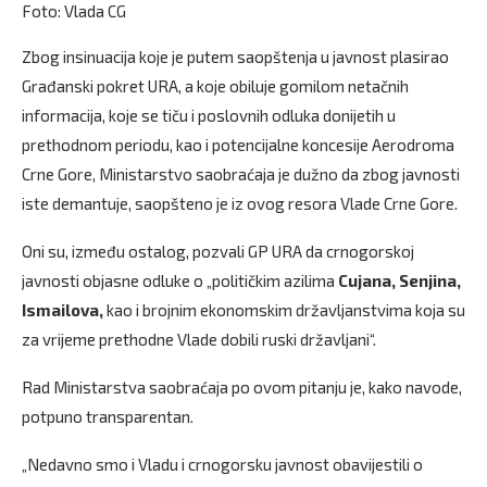
Foto: Vlada CG
Zbog insinuacija koje je putem saopštenja u javnost plasirao
Građanski pokret URA, a koje obiluje gomilom netačnih
informacija, koje se tiču i poslovnih odluka donijetih u
prethodnom periodu, kao i potencijalne koncesije Aerodroma
Crne Gore, Ministarstvo saobraćaja je dužno da zbog javnosti
iste demantuje, saopšteno je iz ovog resora Vlade Crne Gore.
Oni su, između ostalog, pozvali GP URA da crnogorskoj
javnosti objasne odluke o „političkim azilima
Cujana, Senjina,
Ismailova,
kao i brojnim ekonomskim državljanstvima koja su
za vrijeme prethodne Vlade dobili ruski državljani“.
Rad Ministarstva saobraćaja po ovom pitanju je, kako navode,
potpuno transparentan.
„Nedavno smo i Vladu i crnogorsku javnost obavijestili o