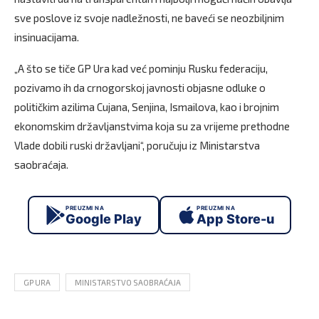
sve poslove iz svoje nadležnosti, ne baveći se neozbiljnim
insinuacijama.
„A što se tiče GP Ura kad već pominju Rusku federaciju,
pozivamo ih da crnogorskoj javnosti objasne odluke o
političkim azilima Cujana, Senjina, Ismailova, kao i brojnim
ekonomskim državljanstvima koja su za vrijeme prethodne
Vlade dobili ruski državljani“, poručuju iz Ministarstva
saobraćaja.
PREUZMI NA
PREUZMI NA
Google Play
App Store-u
GP URA
MINISTARSTVO SAOBRAĆAJA