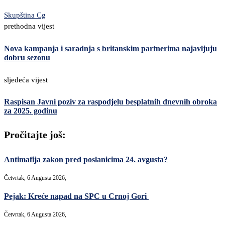
Skupština Cg
prethodna vijest
Nova kampanja i saradnja s britanskim partnerima najavljuju
dobru sezonu
sljedeća vijest
Raspisan Javni poziv za raspodjelu besplatnih dnevnih obroka
za 2025. godinu
Pročitajte još:
Antimafija zakon pred poslanicima 24. avgusta?
Četvrtak, 6 Augusta 2026,
Pejak: Kreće napad na SPC u Crnoj Gori
Četvrtak, 6 Augusta 2026,