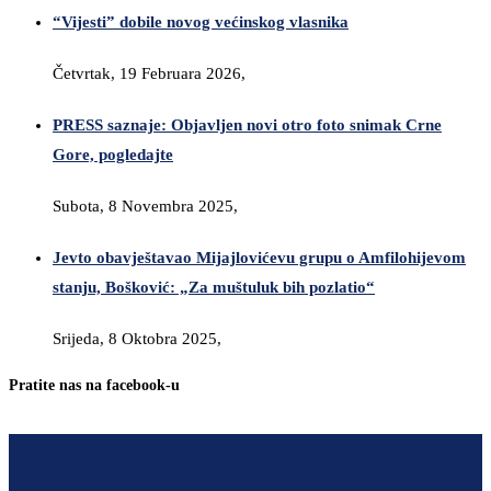
“Vijesti” dobile novog većinskog vlasnika
Četvrtak, 19 Februara 2026,
PRESS saznaje: Objavljen novi otro foto snimak Crne
Gore, pogledajte
Subota, 8 Novembra 2025,
Jevto obavještavao Mijajlovićevu grupu o Amfilohijevom
stanju, Bošković: „Za muštuluk bih pozlatio“
Srijeda, 8 Oktobra 2025,
Pratite nas na facebook-u