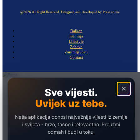
@2026.All Right Reserved. Designed and Developed by Press.co.me
Balkan
Kuhinja
Lifestyle
Zabava
Zanimljivosti
Contact
Naslovna
×
Sve vijesti.
Politika
Uvijek uz tebe.
Društvo
Hronika
Naša aplikacija donosi najvažnije vijesti iz zemlje
Ekonomija
i svijeta - brzo, tačno i relevantno. Preuzmi
odmah i budi u toku.
Sport