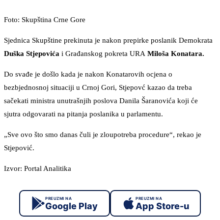
Foto: Skupština Crne Gore
Sjednica Skupštine prekinuta je nakon prepirke poslanik Demokrata
Duška Stjepovića
i Građanskog pokreta URA
Miloša Konatara.
Do svađe je došlo kada je nakon Konatarovih ocjena o
bezbjednosnoj situaciji u Crnoj Gori, Stjepovć kazao da treba
sačekati ministra unutrašnjih poslova Danila Šaranovića koji će
sjutra odgovarati na pitanja poslanika u parlamentu.
„Sve ovo što smo danas čuli je zloupotreba procedure“, rekao je
Stjepović.
Izvor: Portal Analitika
PREUZMI NA
PREUZMI NA
Google Play
App Store-u