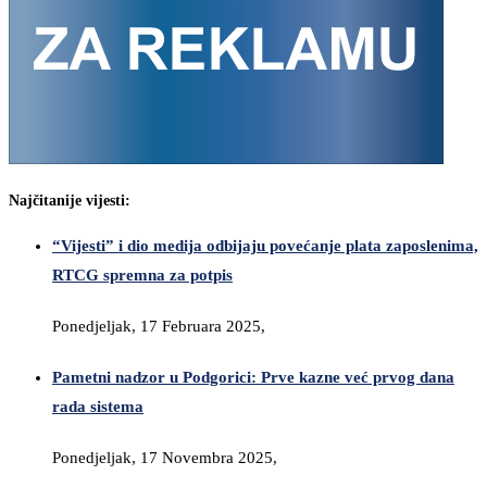
Najčitanije vijesti:
“Vijesti” i dio medija odbijaju povećanje plata zaposlenima,
RTCG spremna za potpis
Ponedjeljak, 17 Februara 2025,
Pametni nadzor u Podgorici: Prve kazne već prvog dana
rada sistema
Ponedjeljak, 17 Novembra 2025,