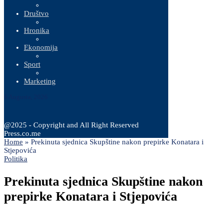
Društvo
Hronika
Ekonomija
Sport
Marketing
6 Augusta, 2026
@2025 - Copyright and All Right Reserved
Press.co.me
Home
»
Prekinuta sjednica Skupštine nakon prepirke Konatara i
Stjepovića
Politika
Prekinuta sjednica Skupštine nakon
prepirke Konatara i Stjepovića