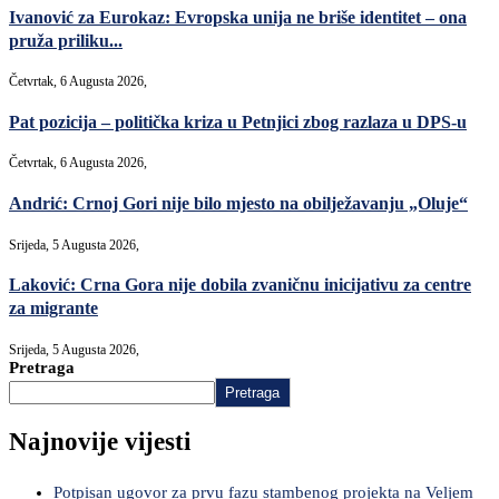
Ivanović za Eurokaz: Evropska unija ne briše identitet – ona
pruža priliku...
Četvrtak, 6 Augusta 2026,
Pat pozicija – politička kriza u Petnjici zbog razlaza u DPS-u
Četvrtak, 6 Augusta 2026,
Andrić: Crnoj Gori nije bilo mjesto na obilježavanju „Oluje“
Srijeda, 5 Augusta 2026,
Laković: Crna Gora nije dobila zvaničnu inicijativu za centre
za migrante
Srijeda, 5 Augusta 2026,
Pretraga
Pretraga
Najnovije vijesti
Potpisan ugovor za prvu fazu stambenog projekta na Veljem