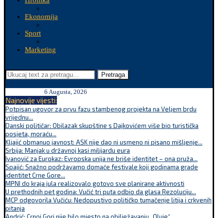
Hronika
Ekonomija
Sport
Marketing
Pretraga
6 Augusta, 2026
Najnovije vijesti:
Potpisan ugovor za prvu fazu stambenog projekta na Veljem brdu
vrijednu...
Danski političar: Obilazak skupštine s Dajkovićem više bio turistička
posjeta, moraću...
Kljajić obmanuo javnost: ASK nije dao ni usmeno ni pisano mišljenje...
Srbija: Manjak u državnoj kasi milijardu eura
Ivanović za Eurokaz: Evropska unija ne briše identitet – ona pruža...
Spajić: Snažno podržavamo domaće festivale koji godinama grade
identitet Crne Gore...
MPNI do kraja jula realizovalo gotovo sve planirane aktivnosti
U prethodnih pet godina: Vučić tri puta odbio da glasa Rezoluciju...
MCP odgovorila Vučiću: Nedopustivo političko tumačenje litija i crkvenih
pitanja
Andrić: Crnoj Gori nije bilo mjesto na obilježavanju „Oluje“