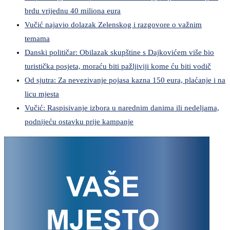
brdu vrijednu 40 miliona eura
Vučić najavio dolazak Zelenskog i razgovore o važnim
temama
Danski političar: Obilazak skupštine s Dajkovićem više bio
turistička posjeta, moraću biti pažljiviji kome ću biti vodič
Od sjutra: Za nevezivanje pojasa kazna 150 eura, plaćanje i na
licu mjesta
Vučić: Raspisivanje izbora u narednim danima ili nedeljama,
podnijeću ostavku prije kampanje