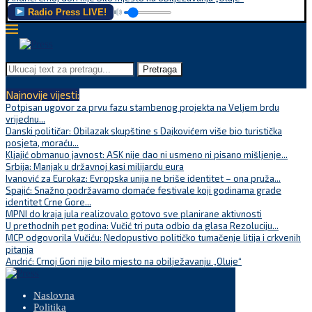
Radio Press LIVE!
Pretraga
Najnovije vijesti:
Potpisan ugovor za prvu fazu stambenog projekta na Veljem brdu
vrijednu...
Danski političar: Obilazak skupštine s Dajkovićem više bio turistička
posjeta, moraću...
Kljajić obmanuo javnost: ASK nije dao ni usmeno ni pisano mišljenje...
Srbija: Manjak u državnoj kasi milijardu eura
Ivanović za Eurokaz: Evropska unija ne briše identitet – ona pruža...
Spajić: Snažno podržavamo domaće festivale koji godinama grade
identitet Crne Gore...
MPNI do kraja jula realizovalo gotovo sve planirane aktivnosti
U prethodnih pet godina: Vučić tri puta odbio da glasa Rezoluciju...
MCP odgovorila Vučiću: Nedopustivo političko tumačenje litija i crkvenih
pitanja
Andrić: Crnoj Gori nije bilo mjesto na obilježavanju „Oluje“
Naslovna
Politika