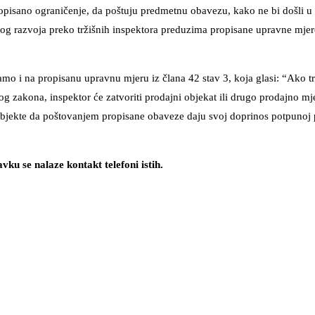
opisano ograničenje, da poštuju predmetnu obavezu, kako ne bi došli u 
g razvoja preko tržišnih inspektora preduzima propisane upravne mjere
o i na propisanu upravnu mjeru iz člana 42 stav 3, koja glasi: “Ako t
g zakona, inspektor će zatvoriti prodajni objekat ili drugo prodajno mj
bjekte da poštovanjem propisane obaveze daju svoj doprinos potpunoj 
ku se nalaze kontakt telefoni istih.