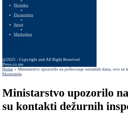
Hronika
Ekonomija
Sport
Marketing
8 Augusta, 2026
@2025 - Copyright and All Right Reserved
Press.co.me
Home
»
Ministarstvo upozorilo na poštovanje neradnih dana, ovo su k
Ekonomija
Ministarstvo upozorilo n
su kontakti dežurnih ins