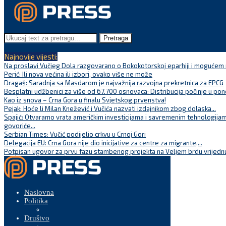
Pretraga
Najnovije vijesti:
Na proslavi Vučjeg Dola razgovarano o Bokokotorskoj eparhiji i mogućem r
Perić: Ili nova većina ili izbori, ovako više ne može
Dragaš: Saradnja sa Masdarom je najvažnija razvojna prekretnica za EPCG
Besplatni udžbenici za više od 67.700 osnovaca: Distribucija počinje u pon
Kao iz snova – Crna Gora u finalu Svjetskog prvenstva!
Pejak: Hoće li Milan Knežević i Vučića nazvati izdajnikom zbog dolaska...
Spajić: Otvaramo vrata američkim investicijama i savremenim tehnologijam
govoriće...
Serbian Times: Vučić podijelio crkvu u Crnoj Gori
Delegacija EU: Crna Gora nije dio inicijative za centre za migrante,...
Potpisan ugovor za prvu fazu stambenog projekta na Veljem brdu vrijednu
Naslovna
Politika
Društvo