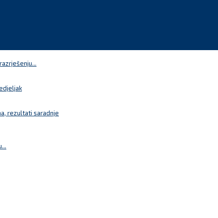
azrješenju...
edjeljak
a, rezultati saradnje
...