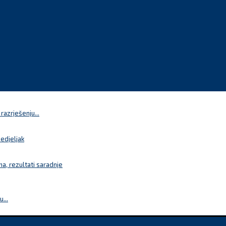
azrješenju...
nedjeljak
a, rezultati saradnje
...