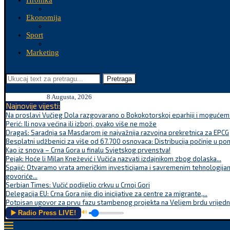
Hronika
Ekonomija
Sport
Marketing
Pretraga
8 Augusta, 2026
Najnovije vijesti:
Na proslavi Vučjeg Dola razgovarano o Bokokotorskoj eparhiji i mogućem r
Perić: Ili nova većina ili izbori, ovako više ne može
Dragaš: Saradnja sa Masdarom je najvažnija razvojna prekretnica za EPCG
Besplatni udžbenici za više od 67.700 osnovaca: Distribucija počinje u po
Kao iz snova – Crna Gora u finalu Svjetskog prvenstva!
Pejak: Hoće li Milan Knežević i Vučića nazvati izdajnikom zbog dolaska...
Spajić: Otvaramo vrata američkim investicijama i savremenim tehnologijam
govoriće...
Serbian Times: Vučić podijelio crkvu u Crnoj Gori
Delegacija EU: Crna Gora nije dio inicijative za centre za migrante,...
Potpisan ugovor za prvu fazu stambenog projekta na Veljem brdu vrijednu
▶️ Radio Press LIVE!
🔊