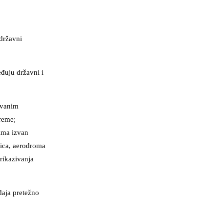
državni
đuju državni i
ovanim
preme;
ima izvan
nica, aerodroma
prikazivanja
daja pretežno