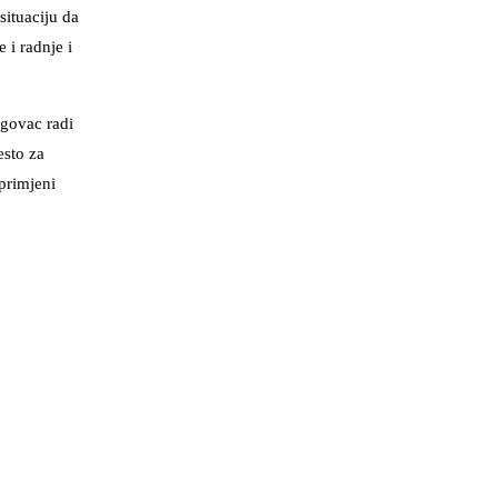
situaciju da
 i radnje i
rgovac radi
esto za
primjeni