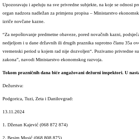
Upozoravaju i apeluju na sve privredne subjekte, na koje se odnosi pr
organ nadzora nadležan za primjenu propisa – Ministarstvo ekonomsko
izriče novčane kazne.
“Za nepoštovanje predmetne obaveze, pored novačnih kazni, podsjećam
nedjeljom i u dane državnih ili drugih praznika suprotno članu 35a ovo
vremenski period u kojem rad nije dozvoljen“. Pozivamo privredne su
zakona”, navodi Ministarstvo ekonomskog razvoja.
Tokom prazničnih dana biće angažovani dežurni inspektori. U nastav
Dežurstva:
Podgorica, Tuzi, Zeta i Danilovgrad:
13.11.2024
1. Dženan Kajević (068 872 874)
2. Besim Musić (068 808 875)