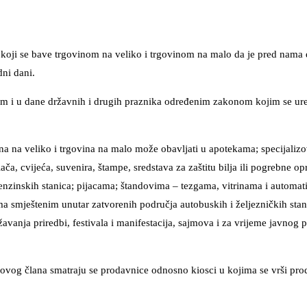
 koji se bave trgovinom na veliko i trgovinom na malo da je pred nama 
ni dani.
om i u dane državnih i drugih praznika određenim zakonom kojim se ure
ina na veliko i trgovina na malo može obavljati u apotekama; specijaliz
ča, cvijeća, suvenira, štampe, sredstava za zaštitu bilja ili pogrebne o
nzinskih stanica; pijacama; štandovima – tezgama, vitrinama i automat
a smještenim unutar zatvorenih područja autobuskih i željezničkih sta
avanja priredbi, festivala i manifestacija, sajmova i za vrijeme javnog 
 ovog člana smatraju se prodavnice odnosno kiosci u kojima se vrši pro