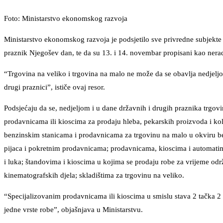
Foto: Ministarstvo ekonomskog razvoja
Ministarstvo ekonomskog razvoja je podsjetilo sve privredne subjekte
praznik Njegošev dan, te da su 13. i 14. novembar propisani kao nerad
“Trgovina na veliko i trgovina na malo ne može da se obavlja nedjelj
drugi praznici”, ističe ovaj resor.
Podsjećaju da se, nedjeljom i u dane državnih i drugih praznika trgov
prodavnicama ili kioscima za prodaju hleba, pekarskih proizvoda i kola
benzinskim stanicama i prodavnicama za trgovinu na malo u okviru be
pijaca i pokretnim prodavnicama; prodavnicama, kioscima i automatim
i luka; štandovima i kioscima u kojima se prodaju robe za vrijeme održ
kinematografskih djela; skladištima za trgovinu na veliko.
“Specijalizovanim prodavnicama ili kioscima u smislu stava 2 tačka 2
jedne vrste robe”, objašnjava u Ministarstvu.