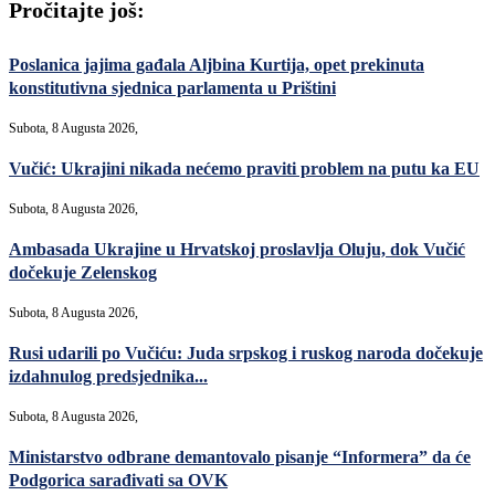
Pročitajte još:
Poslanica jajima gađala Aljbina Kurtija, opet prekinuta
konstitutivna sjednica parlamenta u Prištini
Subota, 8 Augusta 2026,
Vučić: Ukrajini nikada nećemo praviti problem na putu ka EU
Subota, 8 Augusta 2026,
Ambasada Ukrajine u Hrvatskoj proslavlja Oluju, dok Vučić
dočekuje Zelenskog
Subota, 8 Augusta 2026,
Rusi udarili po Vučiću: Juda srpskog i ruskog naroda dočekuje
izdahnulog predsjednika...
Subota, 8 Augusta 2026,
Ministarstvo odbrane demantovalo pisanje “Informera” da će
Podgorica sarađivati sa OVK