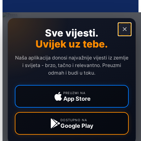
Naslovna
×
Sve vijesti.
Politika
Uvijek uz tebe.
Društvo
Hronika
Naša aplikacija donosi najvažnije vijesti iz zemlje
Ekonomija
i svijeta - brzo, tačno i relevantno. Preuzmi
odmah i budi u toku.
Sport
Marketing
PREUZMI NA
App Store
DOSTUPNO NA
Google Play