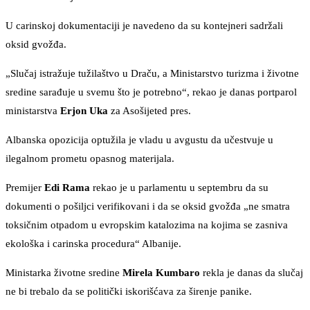
U carinskoj dokumentaciji je navedeno da su kontejneri sadržali
oksid gvožđa.
„Slučaj istražuje tužilaštvo u Draču, a Ministarstvo turizma i životne
sredine sarađuje u svemu što je potrebno“, rekao je danas portparol
ministarstva
Erjon Uka
za Asošijeted pres.
Albanska opozicija optužila je vladu u avgustu da učestvuje u
ilegalnom prometu opasnog materijala.
Premijer
Edi Rama
rekao je u parlamentu u septembru da su
dokumenti o pošiljci verifikovani i da se oksid gvožđa „ne smatra
toksičnim otpadom u evropskim katalozima na kojima se zasniva
ekološka i carinska procedura“ Albanije.
Ministarka životne sredine
Mirela Kumbaro
rekla je danas da slučaj
ne bi trebalo da se politički iskorišćava za širenje panike.