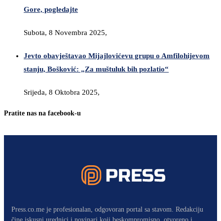
Gore, pogledajte
Subota, 8 Novembra 2025,
Jevto obavještavao Mijajlovićevu grupu o Amfilohijevom
stanju, Bošković: „Za muštuluk bih pozlatio“
Srijeda, 8 Oktobra 2025,
Pratite nas na facebook-u
Press.co.me je profesionalan, odgovoran portal sa stavom. Redakciju
čine iskusni urednici i novinari koji beskompromisno, otvoreno i