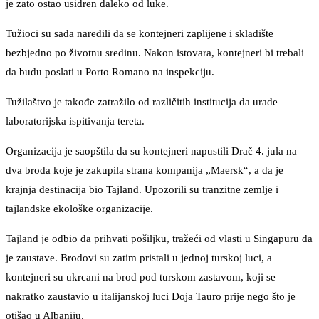
je zato ostao usidren daleko od luke.
Tužioci su sada naredili da se kontejneri zaplijene i skladište
bezbjedno po životnu sredinu. Nakon istovara, kontejneri bi trebali
da budu poslati u Porto Romano na inspekciju.
Tužilaštvo je takođe zatražilo od različitih institucija da urade
laboratorijska ispitivanja tereta.
Organizacija je saopštila da su kontejneri napustili Drač 4. jula na
dva broda koje je zakupila strana kompanija „Maersk“, a da je
krajnja destinacija bio Tajland. Upozorili su tranzitne zemlje i
tajlandske ekološke organizacije.
Tajland je odbio da prihvati pošiljku, tražeći od vlasti u Singapuru da
je zaustave. Brodovi su zatim pristali u jednoj turskoj luci, a
kontejneri su ukrcani na brod pod turskom zastavom, koji se
nakratko zaustavio u italijanskoj luci Đoja Tauro prije nego što je
otišao u Albaniju.