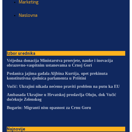
Marketing
Naslovna
Izbor urednika
Vrijedna donacija Ministarstva prosvjete, nauke i inovacija
obrazovno-vaspitnim ustanovama u Crnoj Gori
Poslanica jajima gađala Aljbina Kurtija, opet prekinuta
konstitutivna sjednica parlamenta u Prištini
Vučić: Ukrajini nikada nećemo praviti problem na putu ka EU
Ambasada Ukrajine u Hrvatskoj proslavlja Oluju, dok Vučić
dočekuje Zelenskog
Bugarin: Migranti nisu opasnost za Crnu Goru
Najnovije