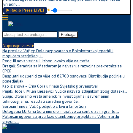
vrijednu...
▶️ Radio Press LIVE!
🔊
Pretraga
Najnovije vijesti:
Na proslavi Vučjeg Dola razgovarano o Bokokotorskoj eparhiji i
mogućem razrješenju...
Perić: Ili nova većina ili izbori, ovako više ne može
Dragaš: Saradnja sa Masdarom je najvažnija razvojna prekretnica za
EPCG
Besplatni udžbenici za više od 67.700 osnovaca: Distribucija počinje u
ponedjeljak
Kao iz snova – Crna Gora u finalu Svjetskog prvenstva!
Pejak: Hoće li Milan Knežević i Vučića nazvati izdajnikom zbog dolaska...
Spajić: Otvaramo vrata američkim investicijama i savremenim
tehnologijama, rezultati saradnje govoriće...
Serbian Times: Vučić podijelio crkvu u Crnoj Gori
Delegacija EU: Crna Gora nije dio inicijative za centre za migrante,...
Potpisan ugovor za prvu fazu stambenog projekta na Veljem brdu
vrijednu...