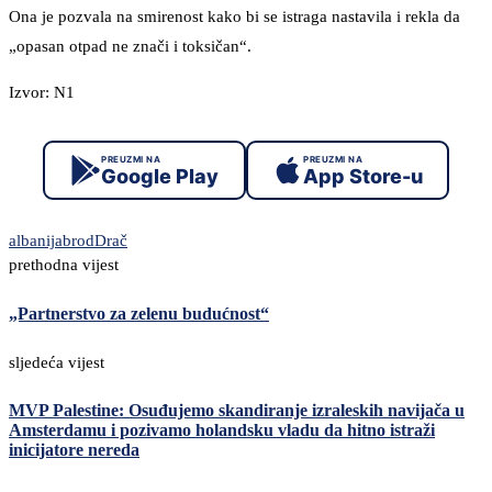
Ona je pozvala na smirenost kako bi se istraga nastavila i rekla da
„opasan otpad ne znači i toksičan“.
Izvor: N1
PREUZMI NA
PREUZMI NA
Google Play
App Store-u
albanija
brod
Drač
prethodna vijest
„Partnerstvo za zelenu budućnost“
sljedeća vijest
MVP Palestine: Osuđujemo skandiranje izraleskih navijača u
Amsterdamu i pozivamo holandsku vladu da hitno istraži
inicijatore nereda