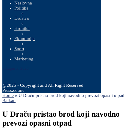
Naslovna
Politika
Društvo
Hronika
Ekonomija
Sport
Marketing
8 Augusta, 2026
@2025 - Copyright and All Right Reserved
Press.co.me
Home
»
U Draču pristao brod koji navodno prevozi opasni otpad
Balkan
U Draču pristao brod koji navodno
prevozi opasni otpad