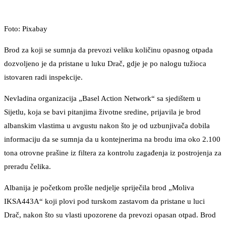
Foto: Pixabay
Brod za koji se sumnja da prevozi veliku količinu opasnog otpada
dozvoljeno je da pristane u luku Drač, gdje je po nalogu tužioca
istovaren radi inspekcije.
Nevladina organizacija „Basel Action Network“ sa sjedištem u
Sijetlu, koja se bavi pitanjima životne sredine, prijavila je brod
albanskim vlastima u avgustu nakon što je od uzbunjivača dobila
informaciju da se sumnja da u kontejnerima na brodu ima oko 2.100
tona otrovne prašine iz filtera za kontrolu zagađenja iz postrojenja za
preradu čelika.
Albanija je početkom prošle nedjelje spriječila brod „Moliva
IKSA443A“ koji plovi pod turskom zastavom da pristane u luci
Drač, nakon što su vlasti upozorene da prevozi opasan otpad. Brod