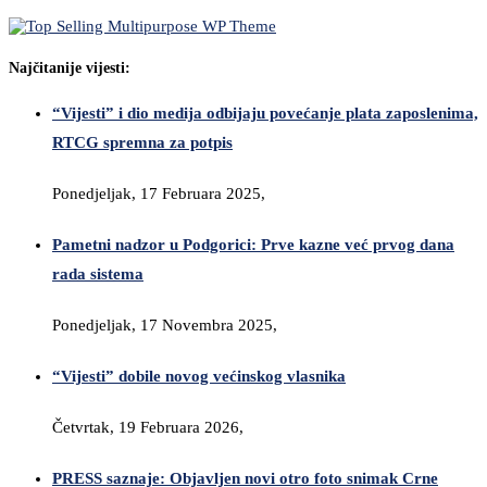
Najčitanije vijesti:
“Vijesti” i dio medija odbijaju povećanje plata zaposlenima,
RTCG spremna za potpis
Ponedjeljak, 17 Februara 2025,
Pametni nadzor u Podgorici: Prve kazne već prvog dana
rada sistema
Ponedjeljak, 17 Novembra 2025,
“Vijesti” dobile novog većinskog vlasnika
Četvrtak, 19 Februara 2026,
PRESS saznaje: Objavljen novi otro foto snimak Crne