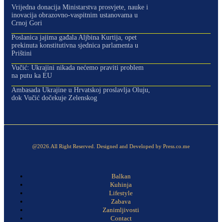
Vrijedna donacija Ministarstva prosvjete, nauke i
inovacija obrazovno-vaspitnim ustanovama u
Crnoj Gori
Poslanica jajima gađala Aljbina Kurtija, opet
prekinuta konstitutivna sjednica parlamenta u
Prištini
Vučić: Ukrajini nikada nećemo praviti problem
na putu ka EU
Ambasada Ukrajine u Hrvatskoj proslavlja Oluju,
dok Vučić dočekuje Zelenskog
@2026.All Right Reserved. Designed and Developed by Press.co.me
Balkan
Kuhinja
Lifestyle
Zabava
Zanimljivosti
Contact