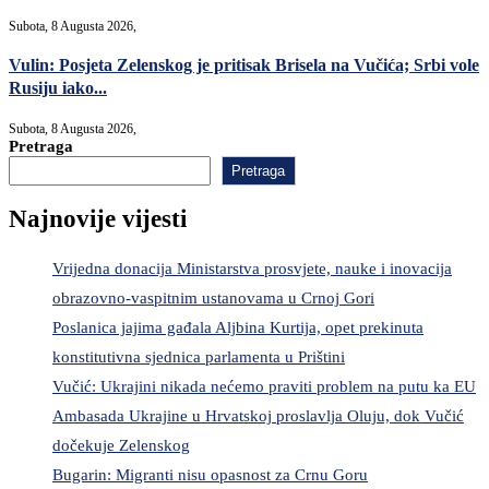
Subota, 8 Augusta 2026,
Vulin: Posjeta Zelenskog je pritisak Brisela na Vučića; Srbi vole
Rusiju iako...
Subota, 8 Augusta 2026,
Pretraga
Pretraga
Najnovije vijesti
Vrijedna donacija Ministarstva prosvjete, nauke i inovacija
obrazovno-vaspitnim ustanovama u Crnoj Gori
Poslanica jajima gađala Aljbina Kurtija, opet prekinuta
konstitutivna sjednica parlamenta u Prištini
Vučić: Ukrajini nikada nećemo praviti problem na putu ka EU
Ambasada Ukrajine u Hrvatskoj proslavlja Oluju, dok Vučić
dočekuje Zelenskog
Bugarin: Migranti nisu opasnost za Crnu Goru