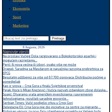
Hronika
Ekonomija
Sport
Marketing
Pretraga
8 Augusta, 2026
Najnovije vijesti:
Na proslavi Vučjeg Dola razgovarano o Bokokotorskoj eparhiji i
mogućem razrješenju...
Perić: Ili nova većina ili izbori, ovako više ne može
Dragaš: Saradnja sa Masdarom je najvažnija razvojna prekretnica za
EPCG
Besplatni udžbenici za više od 67.700 osnovaca: Distribucija počinje u
ponedjeljak
Kao iz snova – Crna Gora u finalu Svjetskog prvenstva!
Pejak: Hoće li Milan Knežević i Vučića nazvati izdajnikom zbog dolaska...
Spajić: Otvaramo vrata američkim investicijama i savremenim
tehnologijama, rezultati saradnje govoriće...
Serbian Times: Vučić podijelio crkvu u Crnoj Gori
Delegacija EU: Crna Gora nije dio inicijative za centre za migrante,...
Potpisan ugovor za prvu fazu stambenog projekta na Veljem brdu