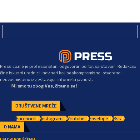
Press.co.me je profesionalan, odgovoran portal sa stavom. Redakciju
čine iskusni urednici i novinari koji beskompromisno, otvoreno i
nedvosmisleno izvještavaju i informišu javnost.
Mi smo tu zbog Vas, čitamo se!
DRUŠTVENE MREŽE
Facebook
Instagram
Youtube
Envelope
Rss
O NAMA
USLOVI KORIŠĆENJA