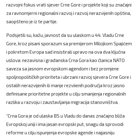
razvojni fokus vrati sjever Crne Gore i projekte koji su značajni
za ravnomjerni regionalni razvoj i razvoj nerazvijenih opština,
saopšteno je iz te partije.
Podsjetili su, kažu, javnost da su ulaskom u 44. Vladu Crne
Gore, kroz pisani sporazum sa premijerom Milojkom Spajićem
i pokretom Evropa sad insistirali upravo na ova dva ključna
uslova: nezavisna i građanska Crna Gora kao članica NATO
saveza sa jasnom evropskom agendom i bez promjene
spoljnopolitičkih prioriteta i ubrzani razvoj sjevera Crne Gore i
ostalih nerazvijenih ili manje rezviienih područja kroz jasno
definisane prioritetne projekte u cilju smanjenja regionalnih
razlika u razvoju i zaustavljanja migracija stanovništva.
“Crna Gora je od ulaska BS u Vladu do danas značajno bliža
Evropskoj uniji i ima jasan evropski put, snagu da sprovodi
reforme u cilju ispunjenja evropske agende i najjasniju