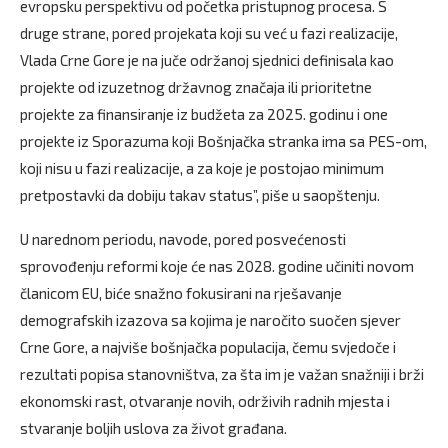
evropsku perspektivu od početka pristupnog procesa. S
druge strane, pored projekata koji su već u fazi realizacije,
Vlada Crne Gore je na juče održanoj sjednici definisala kao
projekte od izuzetnog državnog značaja ili prioritetne
projekte za finansiranje iz budžeta za 2025. godinu i one
projekte iz Sporazuma koji Bošnjačka stranka ima sa PES-om,
koji nisu u fazi realizacije, a za koje je postojao minimum
pretpostavki da dobiju takav status”, piše u saopštenju.
U narednom periodu, navode, pored posvećenosti
sprovođenju reformi koje će nas 2028. godine učiniti novom
članicom EU, biće snažno fokusirani na rješavanje
demografskih izazova sa kojima je naročito suočen sjever
Crne Gore, a najviše bošnjačka populacija, čemu svjedoče i
rezultati popisa stanovništva, za šta im je važan snažniji i brži
ekonomski rast, otvaranje novih, održivih radnih mjesta i
stvaranje boljih uslova za život građana.