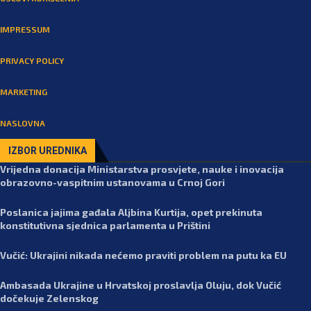
IMPRESSUM
PRIVACY POLICY
MARKETING
NASLOVNA
IZBOR UREDNIKA
Vrijedna donacija Ministarstva prosvjete, nauke i inovacija
obrazovno-vaspitnim ustanovama u Crnoj Gori
Poslanica jajima gađala Aljbina Kurtija, opet prekinuta
konstitutivna sjednica parlamenta u Prištini
Vučić: Ukrajini nikada nećemo praviti problem na putu ka EU
Ambasada Ukrajine u Hrvatskoj proslavlja Oluju, dok Vučić
dočekuje Zelenskog