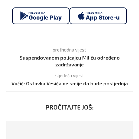
PREUZMI NA
PREUZMI NA
Google Play
App Store-u
prethodna vijest
Suspendovanom policajcu Miliću određeno
zadržavanje
sljedeća vijest
Vučić: Ostavka Vesića ne smije da bude posljednja
PROČITAJTE JOŠ: