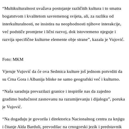
“Multikulturalnost uvažava postojanje različitih kultura i to smatra
bogatstvom i kvalitetom savremenog svijeta, ali, za razliku od
interkulturalnosti, ne insistira na neophodnosti njihove interakcije,
već podstiče promjene i lični razvoj, dok istovremeno njeguje i
razvija specifične kulturne elemente obje strane”, kazala je Vujović.
Foto: MKM
Vjeruje Vujović da će ova Sedmica kulture još jednom potvrditi da
su Crna Gora i Albanija bliske ne samo geografski već i kulturno.
“Naša saradnja prevazilazi granice i inspiriše nas da zajedno
gradimo budućnost zasnovanu na razumijevanju i dijalogu”, poruka
je Vujović.
“Na događaju je govorila i direktorica Nacionalnog centra za knjigu
i čitanje Alda Barduli, prevodilac na crnogorski jezik i predstavnik