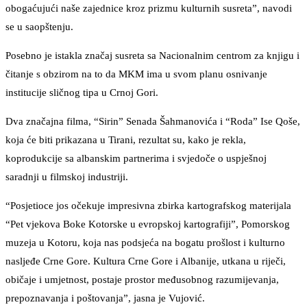
obogaćujući naše zajednice kroz prizmu kulturnih susreta”, navodi
se u saopštenju.
Posebno je istakla značaj susreta sa Nacionalnim centrom za knjigu i
čitanje s obzirom na to da MKM ima u svom planu osnivanje
institucije sličnog tipa u Crnoj Gori.
Dva značajna filma, “Sirin” Senada Šahmanovića i “Roda” Ise Qoše,
koja će biti prikazana u Tirani, rezultat su, kako je rekla,
koprodukcije sa albanskim partnerima i svjedoče o uspješnoj
saradnji u filmskoj industriji.
“Posjetioce jos očekuje impresivna zbirka kartografskog materijala
“Pet vjekova Boke Kotorske u evropskoj kartografiji”, Pomorskog
muzeja u Kotoru, koja nas podsjeća na bogatu prošlost i kulturno
nasljeđe Crne Gore. Kultura Crne Gore i Albanije, utkana u riječi,
običaje i umjetnost, postaje prostor međusobnog razumijevanja,
prepoznavanja i poštovanja”, jasna je Vujović.