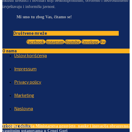
iskusni urednici i novinari koji beskompromisno, otvoreno i nedvosmisleno
izvještavaju i informišu javnost.
Mi smo tu zbog Vas, čitamo se!
Društvene mreže
Facebook
Instagram
Youtube
Envelope
Rss
O nama
Uslovi korišćenja
Impressum
Privacy policy
Marketing
Naslovna
Izbor urednika
Vrijedna donacija Ministarstva prosvjete, nauke i inovacija obrazovno-
vaspitnim ustanovama u Crnoj Gori