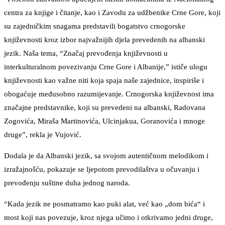
centra za knjige i čitanje, kao i Zavodu za udžbenike Crne Gore, koji
su zajedničkim snagama predstavili bogatstvo crnogorske
književnosti kroz izbor najvažnijih djela prevedenih na albanski
jezik. Naša tema, “Značaj prevođenja književnosti u
interkulturalnom povezivanju Crne Gore i Albanije,” ističe ulogu
književnosti kao važne niti koja spaja naše zajednice, inspiriše i
obogaćuje međusobno razumijevanje. Crnogorska književnost ima
značajne predstavnike, koji su prevedeni na albanski, Radovana
Zogovića, Miraša Martinovića, Ulcinjakua, Goranovića i mnoge
druge”, rekla je Vujović.
Dodala je da Albanski jezik, sa svojom autentičnom melodikom i
izražajnošću, pokazuje se ljepotom prevodilaštva u očuvanju i
prevođenju suštine duha jednog naroda.
“Kada jezik ne posmatramo kao puki alat, već kao „dom bića“ i
most koji nas povezuje, kroz njega učimo i otkrivamo jedni druge,