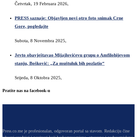
Četvrtak, 19 Februara 2026,
PRESS saznaje: Objavljen novi otro foto snimak Crne
Gore, pogledajte
Subota, 8 Novembra 2025,
Jevto obavještavao Mijajlovićevu grupu o Amfilohijevom
stanju, Bošković: „Za muštuluk bih pozlatio“
Srijeda, 8 Oktobra 2025,
Pratite nas na facebook-u
Press.co.me je profesionalan, odgovoran portal sa stavom. Redakciju čine