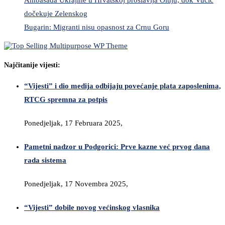
dočekuje Zelenskog
Bugarin: Migranti nisu opasnost za Crnu Goru
Najčitanije vijesti:
“Vijesti” i dio medija odbijaju povećanje plata zaposlenima,
RTCG spremna za potpis
Ponedjeljak, 17 Februara 2025,
Pametni nadzor u Podgorici: Prve kazne već prvog dana
rada sistema
Ponedjeljak, 17 Novembra 2025,
“Vijesti” dobile novog većinskog vlasnika