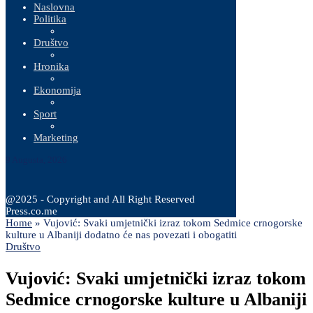
Naslovna
Politika
Društvo
Hronika
Ekonomija
Sport
Marketing
9 Augusta, 2026
@2025 - Copyright and All Right Reserved
Press.co.me
Home
»
Vujović: Svaki umjetnički izraz tokom Sedmice crnogorske
kulture u Albaniji dodatno će nas povezati i obogatiti
Društvo
Vujović: Svaki umjetnički izraz tokom
Sedmice crnogorske kulture u Albaniji