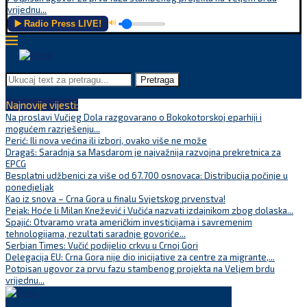
vrijednu...
▶️ Radio Press LIVE!
🔊
Pretraga
Najnovije vijesti:
Na proslavi Vučjeg Dola razgovarano o Bokokotorskoj eparhiji i
mogućem razrješenju...
Perić: Ili nova većina ili izbori, ovako više ne može
Dragaš: Saradnja sa Masdarom je najvažnija razvojna prekretnica za
EPCG
Besplatni udžbenici za više od 67.700 osnovaca: Distribucija počinje u
ponedjeljak
Kao iz snova – Crna Gora u finalu Svjetskog prvenstva!
Pejak: Hoće li Milan Knežević i Vučića nazvati izdajnikom zbog dolaska...
Spajić: Otvaramo vrata američkim investicijama i savremenim
tehnologijama, rezultati saradnje govoriće...
Serbian Times: Vučić podijelio crkvu u Crnoj Gori
Delegacija EU: Crna Gora nije dio inicijative za centre za migrante,...
Potpisan ugovor za prvu fazu stambenog projekta na Veljem brdu
vrijednu...