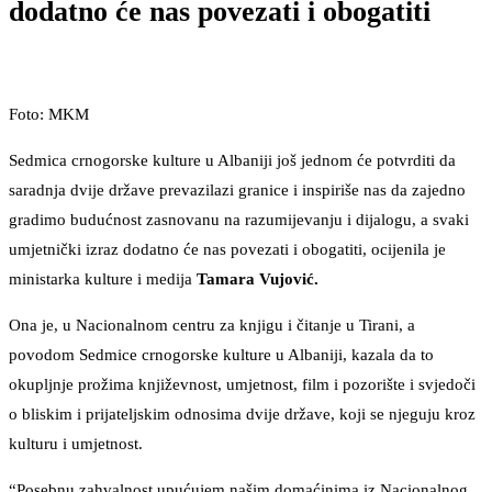
dodatno će nas povezati i obogatiti
Foto: MKM
Sedmica crnogorske kulture u Albaniji još jednom će potvrditi da
saradnja dvije države prevazilazi granice i inspiriše nas da zajedno
gradimo budućnost zasnovanu na razumijevanju i dijalogu, a svaki
umjetnički izraz dodatno će nas povezati i obogatiti, ocijenila je
ministarka kulture i medija
Tamara Vujović.
Ona je, u Nacionalnom centru za knjigu i čitanje u Tirani, a
povodom Sedmice crnogorske kulture u Albaniji, kazala da to
okupljnje prožima književnost, umjetnost, film i pozorište i svjedoči
o bliskim i prijateljskim odnosima dvije države, koji se njeguju kroz
kulturu i umjetnost.
“Posebnu zahvalnost upućujem našim domaćinima iz Nacionalnog