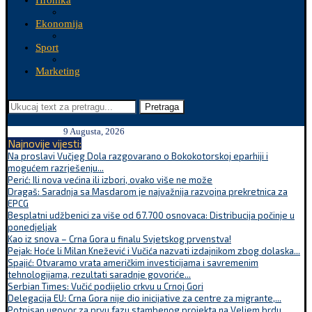
Hronika
Ekonomija
Sport
Marketing
Pretraga
9 Augusta, 2026
Najnovije vijesti:
Na proslavi Vučjeg Dola razgovarano o Bokokotorskoj eparhiji i
mogućem razrješenju...
Perić: Ili nova većina ili izbori, ovako više ne može
Dragaš: Saradnja sa Masdarom je najvažnija razvojna prekretnica za
EPCG
Besplatni udžbenici za više od 67.700 osnovaca: Distribucija počinje u
ponedjeljak
Kao iz snova – Crna Gora u finalu Svjetskog prvenstva!
Pejak: Hoće li Milan Knežević i Vučića nazvati izdajnikom zbog dolaska...
Spajić: Otvaramo vrata američkim investicijama i savremenim
tehnologijama, rezultati saradnje govoriće...
Serbian Times: Vučić podijelio crkvu u Crnoj Gori
Delegacija EU: Crna Gora nije dio inicijative za centre za migrante,...
Potpisan ugovor za prvu fazu stambenog projekta na Veljem brdu