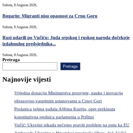
Subota, 8 Augusta 2026,
Bugarin: Migranti nisu opasnost za Crnu Goru
Subota, 8 Augusta 2026,
Rusi udarili po Vučiću: Juda srpskog i ruskog naroda dočekuje
izdahnulog predsjednika...
Subota, 8 Augusta 2026,
Pretraga
Pretraga
Najnovije vijesti
Vrijedna donacija Ministarstva prosvjete, nauke i inovacija
obrazovno-vaspitnim ustanovama u Crnoj Gori
Poslanica jajima gađala Aljbina Kurtija, opet prekinuta
konstitutivna sjednica parlamenta u Prištini
Vučić: Ukrajini nikada nećemo praviti problem na putu ka EU
Ambasada Ukrajine u Hrvatskoj proslavlja Oluju, dok Vučić