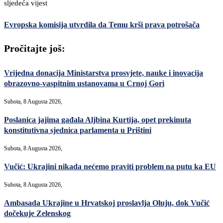
sljedeća vijest
Evropska komisija utvrdila da Temu krši prava potrošača
Pročitajte još:
Vrijedna donacija Ministarstva prosvjete, nauke i inovacija
obrazovno-vaspitnim ustanovama u Crnoj Gori
Subota, 8 Augusta 2026,
Poslanica jajima gađala Aljbina Kurtija, opet prekinuta
konstitutivna sjednica parlamenta u Prištini
Subota, 8 Augusta 2026,
Vučić: Ukrajini nikada nećemo praviti problem na putu ka EU
Subota, 8 Augusta 2026,
Ambasada Ukrajine u Hrvatskoj proslavlja Oluju, dok Vučić
dočekuje Zelenskog