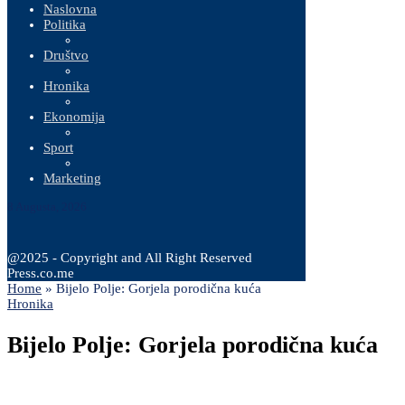
Naslovna
Politika
Društvo
Hronika
Ekonomija
Sport
Marketing
8 Augusta, 2026
@2025 - Copyright and All Right Reserved
Press.co.me
Home
»
Bijelo Polje: Gorjela porodična kuća
Hronika
Bijelo Polje: Gorjela porodična kuća