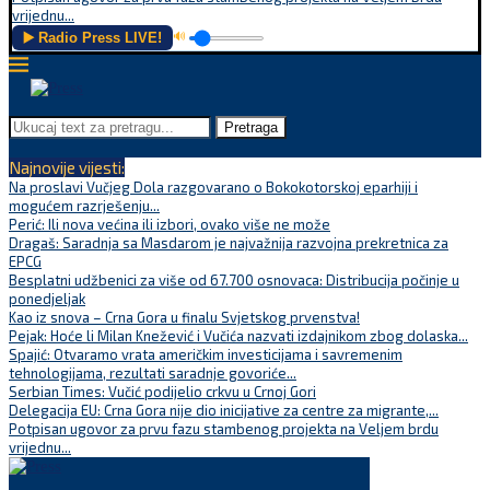
vrijednu...
▶️ Radio Press LIVE!
🔊
Pretraga
Najnovije vijesti:
Na proslavi Vučjeg Dola razgovarano o Bokokotorskoj eparhiji i
mogućem razrješenju...
Perić: Ili nova većina ili izbori, ovako više ne može
Dragaš: Saradnja sa Masdarom je najvažnija razvojna prekretnica za
EPCG
Besplatni udžbenici za više od 67.700 osnovaca: Distribucija počinje u
ponedjeljak
Kao iz snova – Crna Gora u finalu Svjetskog prvenstva!
Pejak: Hoće li Milan Knežević i Vučića nazvati izdajnikom zbog dolaska...
Spajić: Otvaramo vrata američkim investicijama i savremenim
tehnologijama, rezultati saradnje govoriće...
Serbian Times: Vučić podijelio crkvu u Crnoj Gori
Delegacija EU: Crna Gora nije dio inicijative za centre za migrante,...
Potpisan ugovor za prvu fazu stambenog projekta na Veljem brdu
vrijednu...