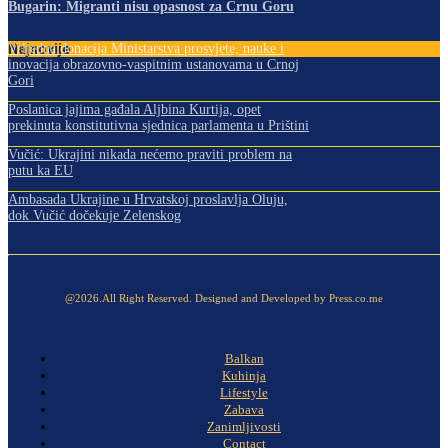
Bugarin: Migranti nisu opasnost za Crnu Goru
Najnovije
Vrijedna donacija Ministarstva prosvjete, nauke i
inovacija obrazovno-vaspitnim ustanovama u Crnoj
Gori
Poslanica jajima gađala Aljbina Kurtija, opet
prekinuta konstitutivna sjednica parlamenta u Prištini
Vučić: Ukrajini nikada nećemo praviti problem na
putu ka EU
Ambasada Ukrajine u Hrvatskoj proslavlja Oluju,
dok Vučić dočekuje Zelenskog
@2026.All Right Reserved. Designed and Developed by Press.co.me
Balkan
Kuhinja
Lifestyle
Zabava
Zanimljivosti
Contact