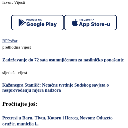
Izvor: Vijesti
PREUZMI NA
PREUZMI NA
Google Play
App Store-u
BP
Požar
prethodna vijest
Zadržavanje do 72 sata osumnjičenom za nasilničko ponašanje
sljedeća vijest
Kažanegra Stanišić: Netačne tvrdnje Sudskog savjeta o
nesprovođenju mjera nadzora
Pročitajte još:
Pretresi u Baru, Tivtu, Kotoru i Herceg Novom: Oduzeto
oružje, municija i...