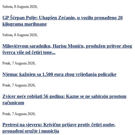
Subota, 8 Augusta 2026,
GP Šćepan Polje: Uhapšen Zećanin, u vozilu pronađeno 20
kilograma marihuane
Subota, 8 Augusta 2026,
Milovićevom saradniku, Harisu Moniću, produžen pritvor zbog
šverca više od četiri tone...
Petak, 7 Augusta 2026,
Njemac kažnjen sa 1.500 eura zbog vrijeđanja policajke
Petak, 7 Augusta 2026,
Zvicer neće robijati 56 godina: Kazne se ne sabiraju prostom
računicom
Petak, 7 Augusta 2026,
Pretresi na sjeveru: Krivične prijave protiv četiri osobe,
pronađeni oružje i municija