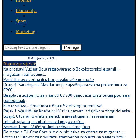
Hronika
Ekonomija
Sport
Marketing
Pretraga
8 Augusta, 2026
Najnovije vijesti:
Na proslavi Vučjeg Dola razgovarano o Bokokotorskoj eparhiji i
mogućem razrješenju...
Perić: Ili nova većina ili izbori, ovako više ne može
Dragaš: Saradnja sa Masdarom je najvažnija razvojna prekretnica za
EPCG
Besplatni udžbenici za više od 67.700 osnovaca: Distribucija počinje u
ponedjeljak
Kao iz snova – Crna Gora u finalu Svjetskog prvenstva!
Pejak: Hoće li Milan Knežević i Vučića nazvati izdajnikom zbog dolaska...
Spajić: Otvaramo vrata američkim investicijama i savremenim
tehnologijama, rezultati saradnje govoriće...
Serbian Times: Vučić podijelio crkvu u Crnoj Gori
Delegacija EU: Crna Gora nije dio inicijative za centre za migrante,...
Potpisan ugovor za prvu fazu stambenog projekta na Veljem brdu