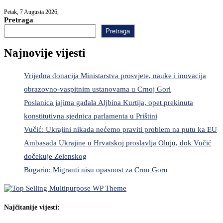
Petak, 7 Augusta 2026,
Pretraga
Pretraga
Najnovije vijesti
Vrijedna donacija Ministarstva prosvjete, nauke i inovacija
obrazovno-vaspitnim ustanovama u Crnoj Gori
Poslanica jajima gađala Aljbina Kurtija, opet prekinuta
konstitutivna sjednica parlamenta u Prištini
Vučić: Ukrajini nikada nećemo praviti problem na putu ka EU
Ambasada Ukrajine u Hrvatskoj proslavlja Oluju, dok Vučić
dočekuje Zelenskog
Bugarin: Migranti nisu opasnost za Crnu Goru
Najčitanije vijesti: