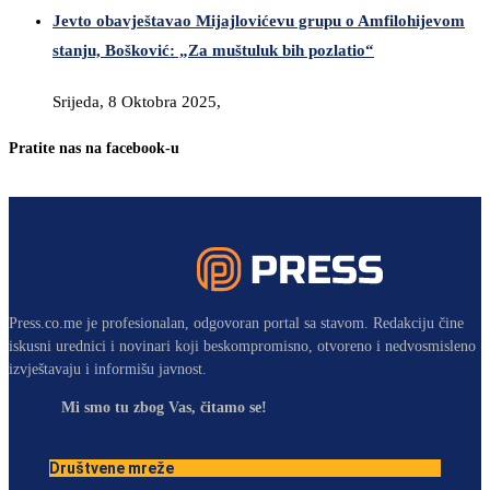
Jevto obavještavao Mijajlovićevu grupu o Amfilohijevom
stanju, Bošković: „Za muštuluk bih pozlatio“
Srijeda, 8 Oktobra 2025,
Pratite nas na facebook-u
Press.co.me je profesionalan, odgovoran portal sa stavom. Redakciju čine
iskusni urednici i novinari koji beskompromisno, otvoreno i nedvosmisleno
izvještavaju i informišu javnost.
Mi smo tu zbog Vas, čitamo se!
Društvene mreže