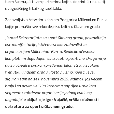
takmičarima, ali i svim partnerima koji su doprinijeli realizaciji
ovogodišnjeg trkačkog spektakla.
Zadovoljstvo četvrtim izdanjem Podgorica Millennium Run-a,
koji je premašio sve rekorde, nisu krili ni u Glavnom gradu.
„Ispred Sekretarijata za sport Glavnog grada, pokrovitelja
ove manifestacije, ističemo veliko zadovoljstvo
organizacijom Millennium Run-a. Reakcije učesnika
kompletnim događajem su izuzetno pozitivne. Drago mi je
da su uživali u svakom pređenom kilometru, u svakom
trenutku u našem gradu. Postavili smo nove ciljeve i
siguran sam da se u novembru 2025. vidimo u još većem
broju i sa novim velikim koracima naprijed u svakom
segmentu zahtjevne organizacije jednog ovakvog
događaja
“,
zaključio je Igor Vujačić, vršilac dužnosti
sekretara za sport u Glavnom gradu.