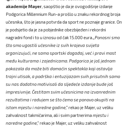
akademije Mayer
, saopštio je da je ovogodišnje izdanje
Podgorica Millennium Run-a prošlo u znaku rekordnog broja
učesnika, što je jasna potvrda da sport ne poznaje granice. On
je podsjetio da je za pobjednike obezbijeđen i rekordni
nagradni fond i to u iznosu od čak 15.000 eura.
„Ponosni smo
što smo ugostili učesnike iz svih krajeva svijeta
organizujući, ne samo sportski događaj, već i pravi most
među kulturama i zajednicama. Podgorica je još jednom
pokazala da može biti domaćin spektakla koji ostavlja
trajni utisak, a podrška i entuzijazam svih prisutnih samo
su nas dodatno motivisali da sljedeće izdanje bude još
impresivnije. Čestitam svim učesnicima na izvanrednim
rezultatima i radujem se što ćemo se ponovo okupiti na
istom mjestu i naredne godine,“
rekao je Majer, uz veliku
zahvalnost takmičarima, ali i svim partnerima
mjestu i
naredne godine,“
rekao je Majer, uz veliku zahvalnost