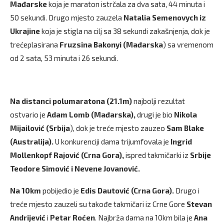
Mađarske
koja je maraton istrčala za dva sata, 44 minuta i
50 sekundi. Drugo mjesto zauzela
Natalia Semenovych iz
Ukrajine
koja je stigla na cilj sa 38 sekundi zakašnjenja, dok je
trećeplasirana
Fruzsina Bakonyi (Mađarska
) sa vremenom
od 2 sata, 53 minuta i 26 sekundi.
Na distanci polumaratona (21.1m)
najbolji rezultat
ostvario je
Adam Lomb (Mađarska),
drugi je bio
Nikola
Mijailović (Srbija
), dok je treće mjesto zauzeo
Sam Blake
(Australija).
U konkurenciji dama trijumfovala je
Ingrid
Mollenkopf Rajović (Crna Gora),
ispred takmičarki iz
Srbije
Teodore Simović i Nevene Jovanović.
Na 10km
pobijedio je
Edis Dautović (Crna Gora).
Drugo i
treće mjesto zauzeli su takođe takmičari iz Crne Gore
Stevan
Andrijević
i
Petar Roćen
. Najbrža dama na 10km bila je
Ana