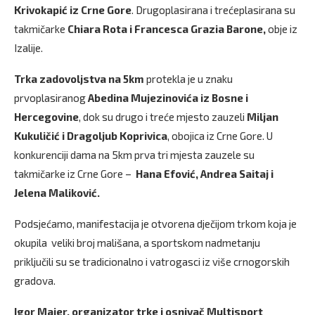
Krivokapić iz Crne Gore
. Drugoplasirana i trećeplasirana su
takmičarke
Chiara Rota i Francesca Grazia Barone,
obje iz
Izalije.
Trka zadovoljstva na 5km
protekla je u znaku
prvoplasiranog
Abedina Mujezinovića iz Bosne i
Hercegovine
, dok su drugo i treće mjesto zauzeli
Miljan
Kukuličić i Dragoljub Koprivica
, obojica iz Crne Gore. U
konkurenciji dama na 5km prva tri mjesta zauzele su
takmičarke iz Crne Gore –
Hana Efović, Andrea Saitaj i
Jelena Maliković.
Podsjećamo, manifestacija je otvorena dječijom trkom koja je
okupila veliki broj mališana, a sportskom nadmetanju
priključili su se tradicionalno i vatrogasci iz više crnogorskih
gradova.
Igor Majer, organizator trke i osnivač Multisport