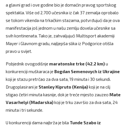
a glavni grad i ove godine bio je domaćin pravog sportskog
spektakla. Više od 2.700 učesnika iz čak 37 zemalja oprobalo
se tokom vikenda na trkačkim stazama, potvrđujući da je ova
manifestacija još jednom u našu zemlju dovela učesnike sa
svih kontinenata. Tako je, zahvaljujući Multisport akademiji
Mayer i Glavnom gradu, najljepša slika iz Podgorice otišla
pravo u svijet.
Pobjednik ovogodišnje
maratonske trke (42.2 km)
u
konkurenciji muškaraca je
Bogdan Semenovych iz Ukrajine
koji je stazu pretrčao za dva sata, 19 minuta i 30 sekundi.
Drugoplasirani je
Stanley Kipruto (Kenija)
koji je na cilj
stigao četiri minuta kasnije, dok je treće mjesto zauzeo
Mate
Vasarhelyi (Mađarska)
koji je trku završio za dva sata, 24
minuta i tri sekunde.
U konkurenciji dama najbrža je bila
Tunde Szabo iz