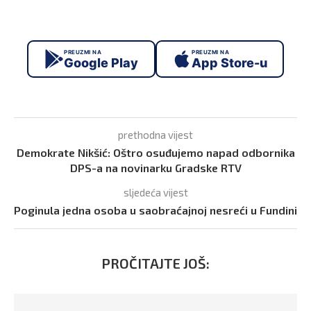
PREUZMI NA
PREUZMI NA
Google Play
App Store-u
prethodna vijest
Demokrate Nikšić: Oštro osuđujemo napad odbornika
DPS-a na novinarku Gradske RTV
sljedeća vijest
Poginula jedna osoba u saobraćajnoj nesreći u Fundini
PROČITAJTE JOŠ: