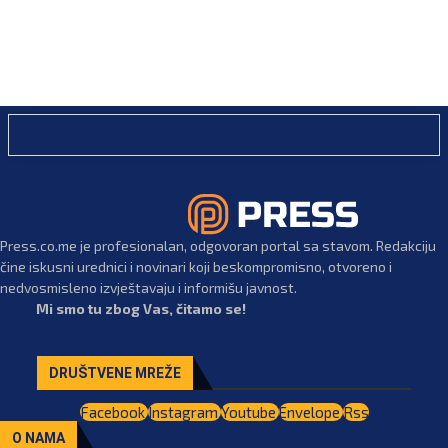
Press.co.me je profesionalan, odgovoran portal sa stavom. Redakciju
čine iskusni urednici i novinari koji beskompromisno, otvoreno i
nedvosmisleno izvještavaju i informišu javnost.
Mi smo tu zbog Vas, čitamo se!
DRUŠTVENE MREŽE
Facebook
Instagram
Youtube
Envelope
Rss
O NAMA