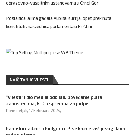
obrazovno-vaspitnim ustanovama u Crnoj Gori
Poslanica jajima gađala Aljbina Kurtija, opet prekinuta
konstitutivna sjednica parlamenta u Prištini
NAJČITANIJE VIJESTI:
“Vijesti” i dio medija odbijaju povećanje plata
zaposlenima, RTCG spremna za potpis
Ponedjeljak, 17 Februara 2025,
Pametni nadzor u Podgorici: Prve kazne već prvog dana
rada sistema