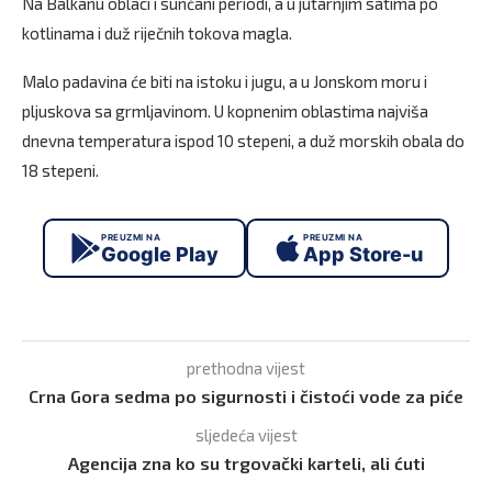
Na Balkanu oblaci i sunčani periodi, a u jutarnjim satima po
kotlinama i duž riječnih tokova magla.
Malo padavina će biti na istoku i jugu, a u Jonskom moru i
pljuskova sa grmljavinom. U kopnenim oblastima najviša
dnevna temperatura ispod 10 stepeni, a duž morskih obala do
18 stepeni.
PREUZMI NA
PREUZMI NA
Google Play
App Store-u
prethodna vijest
Crna Gora sedma po sigurnosti i čistoći vode za piće
sljedeća vijest
Agencija zna ko su trgovački karteli, ali ćuti