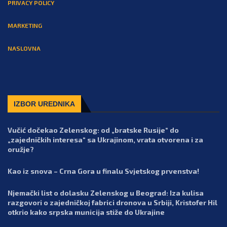
PRIVACY POLICY
MARKETING
NASLOVNA
IZBOR UREDNIKA
Vučić dočekao Zelenskog: od „bratske Rusije“ do
„zajedničkih interesa“ sa Ukrajinom, vrata otvorena i za
oružje?
Kao iz snova – Crna Gora u finalu Svjetskog prvenstva!
Njemački list o dolasku Zelenskog u Beograd: Iza kulisa
razgovori o zajedničkoj fabrici dronova u Srbiji, Kristofer Hil
otkrio kako srpska municija stiže do Ukrajine