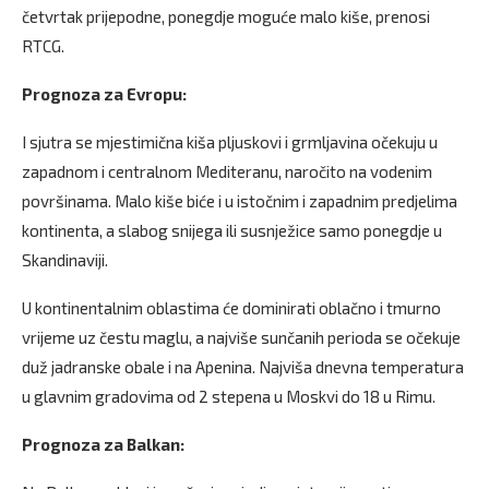
četvrtak prijepodne, ponegdje moguće malo kiše, prenosi
RTCG.
Prognoza za Evropu:
I sjutra se mjestimična kiša pljuskovi i grmljavina očekuju u
zapadnom i centralnom Mediteranu, naročito na vodenim
površinama. Malo kiše biće i u istočnim i zapadnim predjelima
kontinenta, a slabog snijega ili susnježice samo ponegdje u
Skandinaviji.
U kontinentalnim oblastima će dominirati oblačno i tmurno
vrijeme uz čestu maglu, a najviše sunčanih perioda se očekuje
duž jadranske obale i na Apenina. Najviša dnevna temperatura
u glavnim gradovima od 2 stepena u Moskvi do 18 u Rimu.
Prognoza za Balkan: