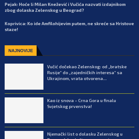
Pejak: Hoće li Milan Knežević i Vučića nazvati izdajnikom
zbog dolaska Zelenskog u Beograd?
Koprivica: Ko ide Amfilohijevim putem, ne skreće sa Hristove
staze!
NAJNOVIJE
Vučić dočekao Zelenskog: od „bratske
Rusije“ do „zajedničkih interesa“ sa
Ukrajinom, vrata otvorena...
Kao iz snova – Crna Gora u finalu
Svjetskog prvenstva!
Njemački list o dolasku Zelenskog u