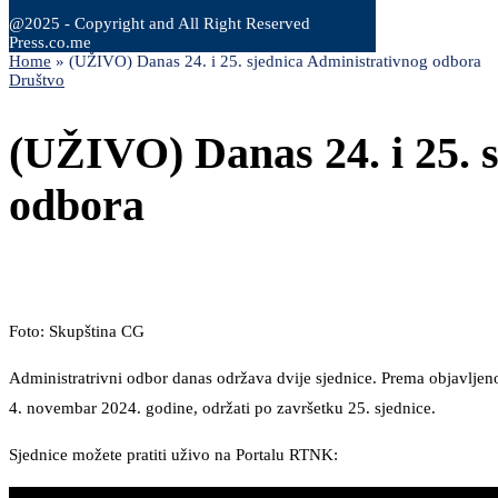
@2025 - Copyright and All Right Reserved
Press.co.me
Home
»
(UŽIVO) Danas 24. i 25. sjednica Administrativnog odbora
Društvo
(UŽIVO) Danas 24. i 25. 
odbora
Foto: Skupština CG
Administratrivni odbor danas održava dvije sjednice. Prema objavljeno
4. novembar 2024. godine, održati po završetku 25. sjednice.
Sjednice možete pratiti uživo na Portalu RTNK: