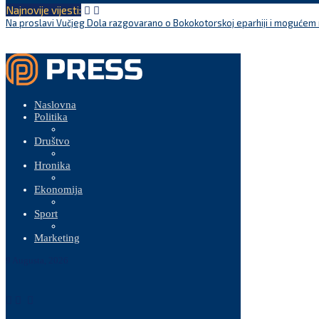
Najnovije vijesti:
Na proslavi Vučjeg Dola razgovarano o Bokokotorskoj eparhiji i mogućem r
Naslovna
Politika
Društvo
Hronika
Ekonomija
Sport
Marketing
9 Augusta, 2026