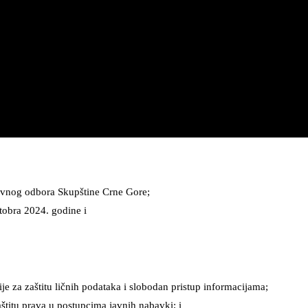
tivnog odbora Skupštine Crne Gore;
tobra 2024. godine i
e za zaštitu ličnih podataka i slobodan pristup informacijama;
titu prava u postupcima javnih nabavki; i