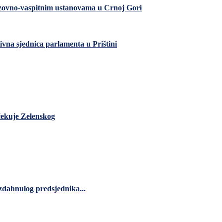
razovno-vaspitnim ustanovama u Crnoj Gori
ivna sjednica parlamenta u Prištini
čekuje Zelenskog
zdahnulog predsjednika...