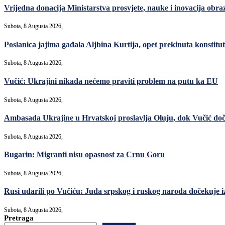
Vrijedna donacija Ministarstva prosvjete, nauke i inovacija ob
Subota, 8 Augusta 2026,
Poslanica jajima gađala Aljbina Kurtija, opet prekinuta konstitut
Subota, 8 Augusta 2026,
Vučić: Ukrajini nikada nećemo praviti problem na putu ka EU
Subota, 8 Augusta 2026,
Ambasada Ukrajine u Hrvatskoj proslavlja Oluju, dok Vučić do
Subota, 8 Augusta 2026,
Bugarin: Migranti nisu opasnost za Crnu Goru
Subota, 8 Augusta 2026,
Rusi udarili po Vučiću: Juda srpskog i ruskog naroda dočekuje i
Subota, 8 Augusta 2026,
Pretraga