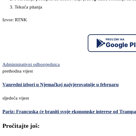
Tekuća pitanja
Izvor: RTNK
PREUZMI NA
Google P
Administrativni odbor
sjednica
prethodna vijest
Vanredni izbori u Njemačkoj najvjerovatnije u februaru
sljedeća vijest
Pariz: Francuska će braniti svoje ekonomske interese od Trampa
Pročitajte još: