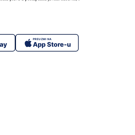
PREUZMI NA
lay
App Store-u