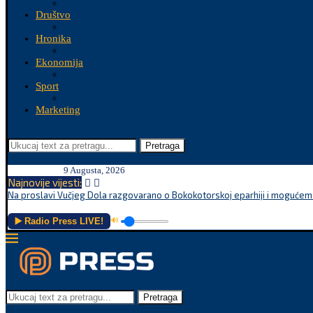
Društvo
Hronika
Ekonomija
Sport
Marketing
Pretraga
9 Augusta, 2026
Najnovije vijesti:
Na proslavi Vučjeg Dola razgovarano o Bokokotorskoj eparhiji i mogućem r
▶️ Radio Press LIVE!
🔊
Pretraga