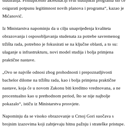
studiranja. Pristupićemo akreditaciji svih studijskih programa što će
osigurati potpunu legitimnost novih planova i programa“, kazao je
Mićanović.
Iz Ministarstva napominju da u cilju unaprijeđenja kvaliteta
obrazovanja i osposobljavanja studenata za potrebe savremenog
tržišta rada, potrebno je fokusirati se na ključne oblasti, a to su:
ulaganje u infrastrukturu, novi model studija i bolja primjena
praktične nastave.
„Ovo se najviše odnosi zbog prohodnosti i prepoznatljivosti
bachelor dilome na tržištu rada, kao i bolja primjena praktične
nastave, koja će u novom Zakonu biti kreditno vrednovana, a ne
procentualno kao u prethodnom period, što se nije najbolje
pokazalo“, ističu iz Ministarstva prosvjete.
Napominju da se visoko obrazovanje u Crnoj Gori suočava s
brojnim izazovima koji zahtjevaju hitnu pažnju i strateške pristupe.