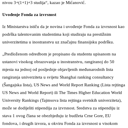
nivou 3+(1+1)+3 studija“, kazao je Mićanović.
Uvođenje Fonda za izvrsnost
Iz Ministarstva ističu da je novina i uvođenje Fonda za izvrsnost kao
podrška talentovanim studentima koji studiraju na prestižnim
univerzitetima u inostranstvu uz značajnu finansijsku podršku.
„Predloženom odredbom je propisano da studentu upisanom na
ustanovi visokog obrazovanja u inostranstvu, rangiranoj do 50
mjesta na jednoj od posljednje objavljenih međunarodnih lista
rangiranja univerziteta u svijetu Shanghai ranking consultancy
(Šangajska lista), US News and World Report Ranking (Lista rejtinga
US News and World Report) ili The Times Higher Education World
University Rankings (Tajmsova lista rejtinga svetskih univerziteta),
može se dodijeliti stipendija za izvrsnost. Sredstva za stipendiju iz
stava 1 ovog člana se obezbjeđuju iz budžeta Crne Gore, EU
fondova, i drugih izvora, u okviru Fonda za izvrsnost u visokom