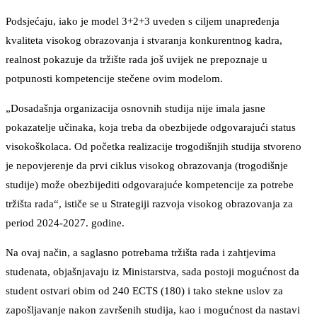
Podsjećaju, iako je model 3+2+3 uveden s ciljem unapređenja
kvaliteta visokog obrazovanja i stvaranja konkurentnog kadra,
realnost pokazuje da tržište rada još uvijek ne prepoznaje u
potpunosti kompetencije stečene ovim modelom.
„Dosadašnja organizacija osnovnih studija nije imala jasne
pokazatelje učinaka, koja treba da obezbijede odgovarajući status
visokoškolaca. Od početka realizacije trogodišnjih studija stvoreno
je nepovjerenje da prvi ciklus visokog obrazovanja (trogodišnje
studije) može obezbijediti odgovarajuće kompetencije za potrebe
tržišta rada“, ističe se u Strategiji razvoja visokog obrazovanja za
period 2024-2027. godine.
Na ovaj način, a saglasno potrebama tržišta rada i zahtjevima
studenata, objašnjavaju iz Ministarstva, sada postoji mogućnost da
student ostvari obim od 240 ECTS (180) i tako stekne uslov za
zapošljavanje nakon završenih studija, kao i mogućnost da nastavi