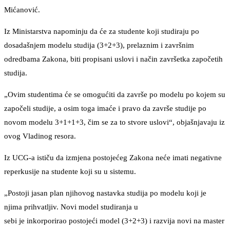
Mićanović.
Iz Ministarstva napominju da će za studente koji studiraju po
dosadašnjem modelu studija (3+2+3), prelaznim i završnim
odredbama Zakona, biti propisani uslovi i način završetka započetih
studija.
„Ovim studentima će se omogućiti da završe po modelu po kojem su
započeli studije, a osim toga imaće i pravo da završe studije po
novom modelu 3+1+1+3, čim se za to stvore uslovi“, objašnjavaju iz
ovog Vladinog resora.
Iz UCG-a ističu da izmjena postojećeg Zakona neće imati negativne
reperkusije na studente koji su u sistemu.
„Postoji jasan plan njihovog nastavka studija po modelu koji je
njima prihvatljiv. Novi model studiranja u
sebi je inkorporirao postojeći model (3+2+3) i razvija novi na master