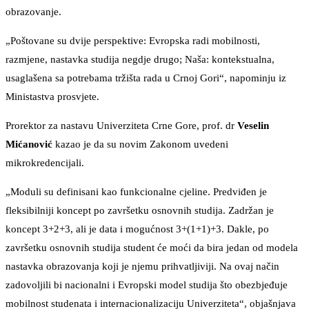
obrazovanje.
„Poštovane su dvije perspektive: Evropska radi mobilnosti,
razmjene, nastavka studija negdje drugo; Naša: kontekstualna,
usaglašena sa potrebama tržišta rada u Crnoj Gori“, napominju iz
Ministastva prosvjete.
Prorektor za nastavu Univerziteta Crne Gore, prof. dr
Veselin
Mićanović
kazao je da su novim Zakonom uvedeni
mikrokredencijali.
„Moduli su definisani kao funkcionalne cjeline. Predviđen je
fleksibilniji koncept po završetku osnovnih studija. Zadržan je
koncept 3+2+3, ali je data i mogućnost 3+(1+1)+3. Dakle, po
završetku osnovnih studija student će moći da bira jedan od modela
nastavka obrazovanja koji je njemu prihvatljiviji. Na ovaj način
zadovoljili bi nacionalni i Evropski model studija što obezbjeđuje
mobilnost studenata i internacionalizaciju Univerziteta“, objašnjava