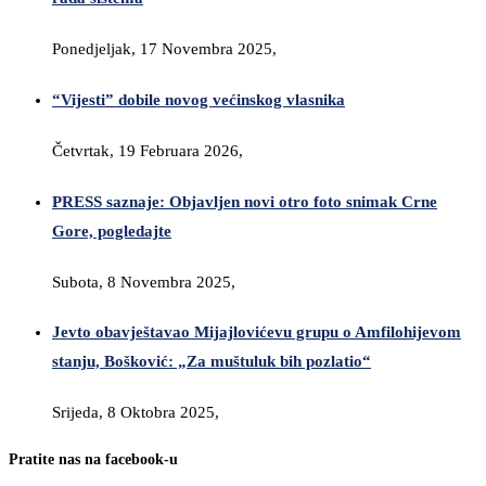
Ponedjeljak, 17 Novembra 2025,
“Vijesti” dobile novog većinskog vlasnika
Četvrtak, 19 Februara 2026,
PRESS saznaje: Objavljen novi otro foto snimak Crne
Gore, pogledajte
Subota, 8 Novembra 2025,
Jevto obavještavao Mijajlovićevu grupu o Amfilohijevom
stanju, Bošković: „Za muštuluk bih pozlatio“
Srijeda, 8 Oktobra 2025,
Pratite nas na facebook-u