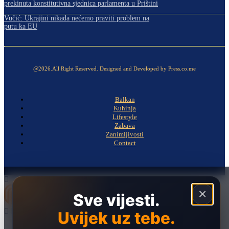
prekinuta konstitutivna sjednica parlamenta u Prištini
Vučić: Ukrajini nikada nećemo praviti problem na
putu ka EU
@2026.All Right Reserved. Designed and Developed by Press.co.me
Balkan
Kuhinja
Lifestyle
Zabava
Zanimljivosti
Contact
×
Sve vijesti.
Uvijek uz tebe.
Naslovna