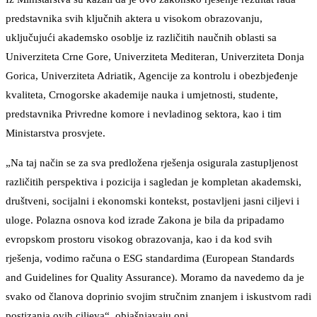
predstavnika svih ključnih aktera u visokom obrazovanju,
uključujući akademsko osoblje iz različitih naučnih oblasti sa
Univerziteta Crne Gore, Univerziteta Mediteran, Univerziteta Donja
Gorica, Univerziteta Adriatik, Agencije za kontrolu i obezbjeđenje
kvaliteta, Crnogorske akademije nauka i umjetnosti, studente,
predstavnika Privredne komore i nevladinog sektora, kao i tim
Ministarstva prosvjete.
„Na taj način se za sva predložena rješenja osigurala zastupljenost
različitih perspektiva i pozicija i sagledan je kompletan akademski,
društveni, socijalni i ekonomski kontekst, postavljeni jasni ciljevi i
uloge. Polazna osnova kod izrade Zakona je bila da pripadamo
evropskom prostoru visokog obrazovanja, kao i da kod svih
rješenja, vodimo računa o ESG standardima (European Standards
and Guidelines for Quality Assurance). Moramo da navedemo da je
svako od članova doprinio svojim stručnim znanjem i iskustvom radi
postizanja ovih ciljeva“, objašnjavaju oni.