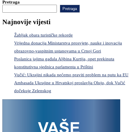
Pretraga
Pretraga
Najnovije vijesti
Žabljak obara turističke rekorde
Vrijedna donacija Ministarstva prosvjete, nauke i inovacija
obrazovno-vaspitnim ustanovama u Crnoj Gori
Poslanica jajima gađala Aljbina Kurtija, opet prekinuta
konstitutivna sjednica parlamenta u Prištini
Vučić: Ukrajini nikada nećemo praviti problem na putu ka EU
Ambasada Ukrajine u Hrvatskoj proslavlja Oluju, dok Vučić
dočekuje Zelenskog