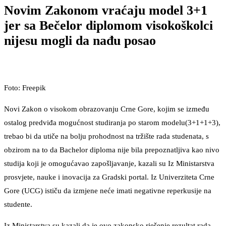
Novim Zakonom vraćaju model 3+1
jer sa Bečelor diplomom visokoškolci
nijesu mogli da nađu posao
Foto: Freepik
Novi Zakon o visokom obrazovanju Crne Gore, kojim se između
ostalog predviđa mogućnost studiranja po starom modelu(3+1+1+3),
trebao bi da utiče na bolju prohodnost na tržište rada studenata, s
obzirom na to da Bachelor diploma nije bila prepoznatljiva kao nivo
studija koji je omogućavao zapošljavanje, kazali su Iz Ministarstva
prosvjete, nauke i inovacija za Gradski portal. Iz Univerziteta Crne
Gore (UCG) ističu da izmjene neće imati negativne reperkusije na
studente.
Iz Ministarstva su kazali da je ovo zakonsko rješenje rezultat rada