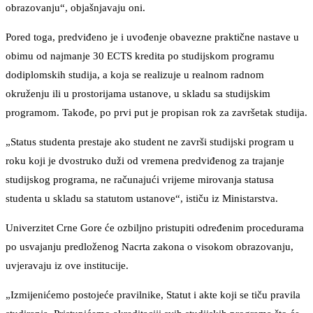
obrazovanju“, objašnjavaju oni.
Pored toga, predviđeno je i uvođenje obavezne praktične nastave u
obimu od najmanje 30 ECTS kredita po studijskom programu
dodiplomskih studija, a koja se realizuje u realnom radnom
okruženju ili u prostorijama ustanove, u skladu sa studijskim
programom. Takođe, po prvi put je propisan rok za završetak studija.
„Status studenta prestaje ako student ne završi studijski program u
roku koji je dvostruko duži od vremena predviđenog za trajanje
studijskog programa, ne računajući vrijeme mirovanja statusa
studenta u skladu sa statutom ustanove“, ističu iz Ministarstva.
Univerzitet Crne Gore će ozbiljno pristupiti određenim procedurama
po usvajanju predloženog Nacrta zakona o visokom obrazovanju,
uvjeravaju iz ove institucije.
„Izmijenićemo postojeće pravilnike, Statut i akte koji se tiču pravila