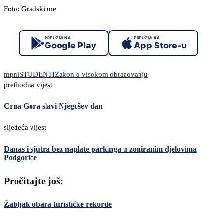
Foto: Gradski.me
PREUZMI NA
PREUZMI NA
Google Play
App Store-u
mpni
STUDENTI
Zakon o visokom obrazovanju
prethodna vijest
Crna Gora slavi Njegošev dan
sljedeća vijest
Danas i sjutra bez naplate parkinga u zoniranim djelovima
Podgorice
Pročitajte još:
Žabljak obara turističke rekorde