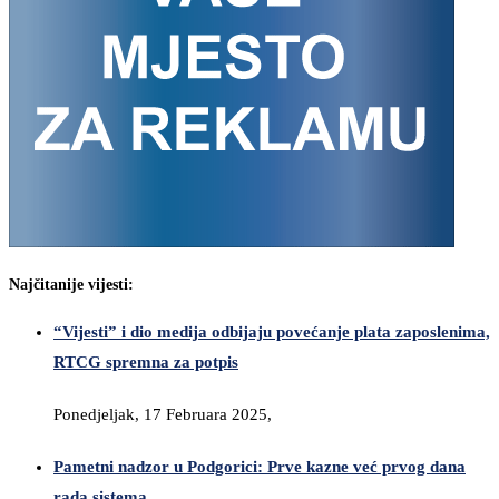
Najčitanije vijesti:
“Vijesti” i dio medija odbijaju povećanje plata zaposlenima,
RTCG spremna za potpis
Ponedjeljak, 17 Februara 2025,
Pametni nadzor u Podgorici: Prve kazne već prvog dana
rada sistema