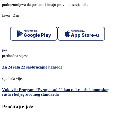
podrazumijeva da poslanici imaju pravo na savjetnike.
Izvor: Dan
PREUZMI NA
PREUZMI NA
Google Play
App Store-u
pes
prethodna vijest
Za 24 sata 22 saobraćajne nezgode
sljedeća vijest
Vuković: Program “Evropa sad 2” kao pokretač ekonomskog
rasta i boljeg životnog standarda
Pročitajte još: