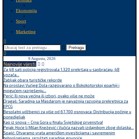
Hronika
Ekonomija
Sport
Marketing
Pretraga
9 Augusta, 2026
Najnovije vijesti:
Za 48 sati policija registrovala 1.320 prekršaja u saobraćaju, 48
vozača...
Žabljak obara turističke rekorde
Na proslavi Vučjeg Dola razgovarano o Bokokotorskoj eparhiji i
mogućem razrješenju...
Perić: Ili nova većina ili izbori, ovako više ne može
Dragaš: Saradnja sa Masdarom je najvažnija razvojna prekretnica za
EPCG
Besplatni udžbenici za više od 67.700 osnovaca: Distribucija počinje u
ponedjeljak
Kao iz snova – Crna Gora u finalu Svjetskog prvenstva!
Pejak: Hoće li Milan Knežević i Vučića nazvati izdajnikom zbog dolaska...
Spajić: Otvaramo vrata američkim investicijama i savremenim
tehnologijama, rezultati saradnje govoriće...