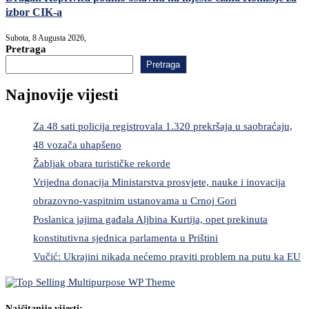
izbor CIK-a
Subota, 8 Augusta 2026,
Pretraga
Pretraga
Najnovije vijesti
Za 48 sati policija registrovala 1.320 prekršaja u saobraćaju,
48 vozača uhapšeno
Žabljak obara turističke rekorde
Vrijedna donacija Ministarstva prosvjete, nauke i inovacija
obrazovno-vaspitnim ustanovama u Crnoj Gori
Poslanica jajima gađala Aljbina Kurtija, opet prekinuta
konstitutivna sjednica parlamenta u Prištini
Vučić: Ukrajini nikada nećemo praviti problem na putu ka EU
Najčitanije vijesti: