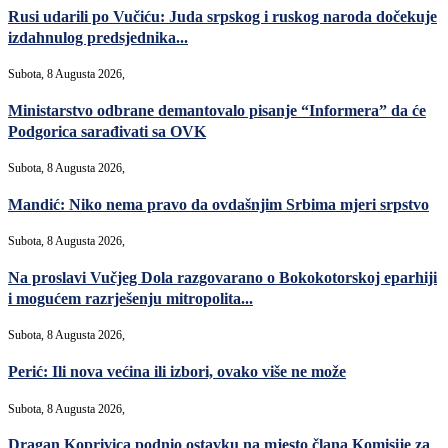
Rusi udarili po Vučiću: Juda srpskog i ruskog naroda dočekuje
izdahnulog predsjednika...
Subota, 8 Augusta 2026,
Ministarstvo odbrane demantovalo pisanje “Informera” da će
Podgorica sarađivati sa OVK
Subota, 8 Augusta 2026,
Mandić: Niko nema pravo da ovdašnjim Srbima mjeri srpstvo
Subota, 8 Augusta 2026,
Na proslavi Vučjeg Dola razgovarano o Bokokotorskoj eparhiji
i mogućem razrješenju mitropolita...
Subota, 8 Augusta 2026,
Perić: Ili nova većina ili izbori, ovako više ne može
Subota, 8 Augusta 2026,
Dragan Koprivica podnio ostavku na mjesto člana Komisije za