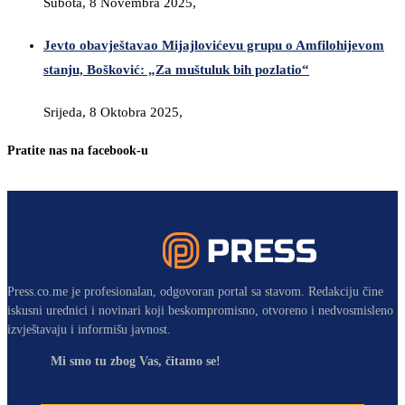
Subota, 8 Novembra 2025,
Jevto obavještavao Mijajlovićevu grupu o Amfilohijevom
stanju, Bošković: „Za muštuluk bih pozlatio“
Srijeda, 8 Oktobra 2025,
Pratite nas na facebook-u
Press.co.me je profesionalan, odgovoran portal sa stavom. Redakciju čine
iskusni urednici i novinari koji beskompromisno, otvoreno i nedvosmisleno
izvještavaju i informišu javnost.
Mi smo tu zbog Vas, čitamo se!