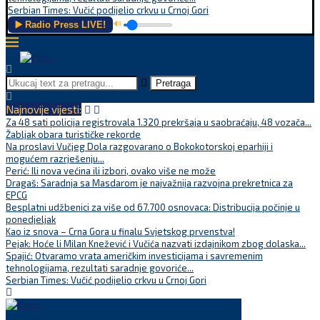
Serbian Times: Vučić podijelio crkvu u Crnoj Gori
▶️ Radio Press LIVE!
🔊
Pretraga
Najnovije vijesti:
Za 48 sati policija registrovala 1.320 prekršaja u saobraćaju, 48 vozača...
Žabljak obara turističke rekorde
Na proslavi Vučjeg Dola razgovarano o Bokokotorskoj eparhiji i
mogućem razrješenju...
Perić: Ili nova većina ili izbori, ovako više ne može
Dragaš: Saradnja sa Masdarom je najvažnija razvojna prekretnica za
EPCG
Besplatni udžbenici za više od 67.700 osnovaca: Distribucija počinje u
ponedjeljak
Kao iz snova – Crna Gora u finalu Svjetskog prvenstva!
Pejak: Hoće li Milan Knežević i Vučića nazvati izdajnikom zbog dolaska...
Spajić: Otvaramo vrata američkim investicijama i savremenim
tehnologijama, rezultati saradnje govoriće...
Serbian Times: Vučić podijelio crkvu u Crnoj Gori