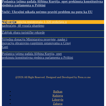
Poslanica jajima gađala Aljbina Kurtija, opet prekinuta konstitutivna
sjednica parlamenta u Prištini
Vučić: Ukrajini nikada nećemo praviti problem na putu ka EU
Najnovije
Za 48 sati policija registrovala 1.320 prekršaja u
saobraćaju, 48 vozača uhapšeno
Žabljak obara turističke rekorde
Vrijedna donacija Ministarstva prosvjete, nauke i
inovacija obrazovno-vaspitnim ustanovama u Crnoj
Gori
Poslanica jajima gađala Aljbina Kurtija, opet
prekinuta konstitutivna sjednica parlamenta u Prištini
@2026.All Right Reserved. Designed and Developed by Press.co.me
Balkan
Kuhinja
Lifestyle
Zabava