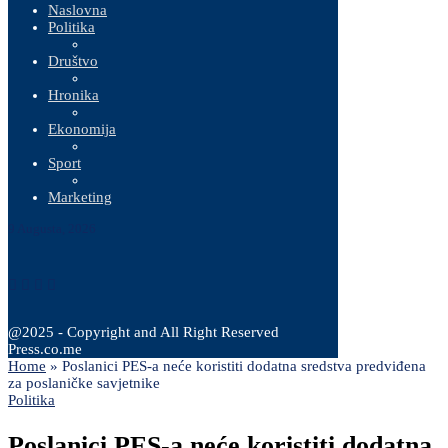
Naslovna
Politika
Društvo
Hronika
Ekonomija
Sport
Marketing
9 Augusta, 2026
@2025 - Copyright and All Right Reserved
Press.co.me
Home
»
Poslanici PES-a neće koristiti dodatna sredstva predviđena
za poslaničke savjetnike
Politika
Poslanici PES-a neće koristiti dodatna