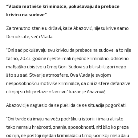
“Vlada motiviše kriminalce, pokušavaju da prebace
krivicu na sudove”
Za trenutno stanje u državi, kaže Abazović, nijesu krive samo
Demokrate, već i Vlada.
“Oni sad pokušavaju svu krivicu da prebace na sudove, a to nije
tačno, 2023. godine nijeste imali nijedno kriminalno, odnosno
mafijaško ubistvo u Crnoj Gori. Sudovi su bili isti ili gori nego
što su sad. Stvar je atmosfere. Ova Vlada je svojom
nesposobnošću motiviše kriminalce, da oni iz sfere defanzive
u kojoj su bili prelaze ofanzivu”, kazao je Abazović.
Abazović je naglasio da se plaši da će se situacija pogoršati.
“Oni tvrde da imaju najveću podršku u istoriji, i imaju ali isto
tako nemaju hrabrosti, znanja, sposobnosti, niti bilo ko preza
od njih, ne postoji nijedan kriminalac u Crnoj Gori koji misli da u