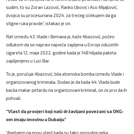
sudim, to su Zoran Lazović, Ranko Ubović i Aco Mijajlović,
dvojica su procesuriana 2024. za trećeg očekujem da ga
stigne ruka pravde”, istakao je on.
Rat između 43. Vlade i Bemaxa je, kaže Abazović, počeo
odlukom da se napravi najveća zapljena u Evropi oduzetih
cigareta 12. maja 2022. godine kada je 148 hiljada paketa
zaplijenjeno u Luci Bar.
To je, poručuje Abazović, bila atomska bomba između Vlade i
organizovanog kriminala. Dodao je da kada 44. Vlada bude
bacila makar petardu na organizovani kriminal, on će prvi da ih
pohvali.
“Vlast da provjeri koji naši državljani povezani sa OKG-
om imaju imovinu u Dubaiju”
“Apelujem na novu vlast kada su tako sposobni neka