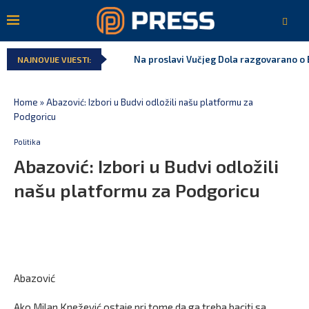
Na proslavi Vučjeg Dola razgovarano o B
NAJNOVIJE VIJESTI:
Home
»
Abazović: Izbori u Budvi odložili našu platformu za
Podgoricu
Politika
Abazović: Izbori u Budvi odložili
našu platformu za Podgoricu
Abazović
Ako Milan Knežević ostaje pri tome da ga treba baciti sa