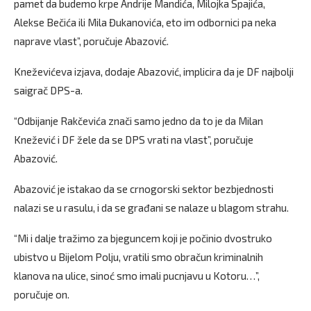
pamet da budemo krpe Andrije Mandića, Milojka Spajića,
Alekse Bečića ili Mila Đukanovića, eto im odbornici pa neka
naprave vlast”, poručuje Abazović.
Kneževićeva izjava, dodaje Abazović, implicira da je DF najbolji
saigrač DPS-a.
“Odbijanje Rakčevića znači samo jedno da to je da Milan
Knežević i DF žele da se DPS vrati na vlast”, poručuje
Abazović.
Abazović je istakao da se crnogorski sektor bezbjednosti
nalazi se u rasulu, i da se građani se nalaze u blagom strahu.
“Mi i dalje tražimo za bjeguncem koji je počinio dvostruko
ubistvo u Bijelom Polju, vratili smo obračun kriminalnih
klanova na ulice, sinoć smo imali pucnjavu u Kotoru…”,
poručuje on.