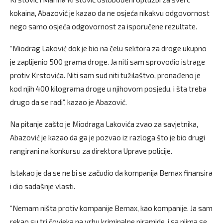
kokaina, Abazović je kazao da ne osjeća nikakvu odgovornost
nego samo osjeća odgovornost za isporučene rezultate.
“Miodrag Laković dok je bio na čelu sektora za droge ukupno
je zaplijenio 500 grama droge. Ja niti sam sprovodio istrage
protiv Krstovića. Niti sam sud niti tužilaštvo, pronađeno je
kod njih 400 kilograma droge u njihovom posjedu, i šta treba
drugo da se radi”, kazao je Abazović.
Na pitanje zašto je Miodraga Lakovića zvao za savjetnika,
Abazović je kazao da ga je pozvao iz razloga što je bio drugi
rangirani na konkursu za direktora Uprave policije.
Istakao je da se ne bi se začudio da kompanija Bemax finansira
i dio sadašnje vlasti.
“Nemam ništa protiv kompanije Bemax, kao kompanije. Ja sam
rekao su tri čovjeka na vrhu kriminalne piramide, i sa njima se