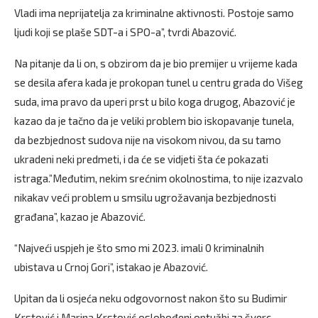
Vladi ima neprijatelja za kriminalne aktivnosti. Postoje samo
ljudi koji se plaše SDT-a i SPO-a”, tvrdi Abazović.
Na pitanje da li on, s obzirom da je bio premijer u vrijeme kada
se desila afera kada je prokopan tunel u centru grada do Višeg
suda, ima pravo da uperi prst u bilo koga drugog, Abazović je
kazao da je tačno da je veliki problem bio iskopavanje tunela,
da bezbjednost sudova nije na visokom nivou, da su tamo
ukradeni neki predmeti, i da će se vidjeti šta će pokazati
istraga.”Međutim, nekim srećnim okolnostima, to nije izazvalo
nikakav veći problem u smsilu ugrožavanja bezbjednosti
građana”, kazao je Abazović.
“Najveći uspjeh je što smo mi 2023. imali 0 kriminalnih
ubistava u Crnoj Gori”, istakao je Abazović.
Upitan da li osjeća neku odgovornost nakon što su Budimir
Krstović i Marina Krstović oslobođeni optužbi za šverc