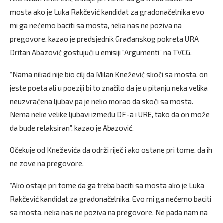
mosta ako je Luka Rakčević kandidat za gradonačelnika evo
mi ga nećemo baciti sa mosta, neka nas ne poziva na
pregovore, kazao je predsjednik Građanskog pokreta URA
Dritan Abazović gostujući u emisiji “Argumenti” na TVCG.
“Nama nikad nije bio cilj da Milan Knežević skoči sa mosta, on
jeste poeta ali u poeziji bi to značilo da je u pitanju neka velika
neuzvraćena ljubav pa je neko morao da skoči sa mosta.
Nema neke velike ljubavi između DF-a i URE, tako da on može
da bude relaksiran”, kazao je Abazović.
Očekuje od Kneževića da održi riječ i ako ostane pri tome, da ih
ne zove na pregovore.
“Ako ostaje pri tome da ga treba baciti sa mosta ako je Luka
Rakčević kandidat za gradonačelnika. Evo mi ga nećemo baciti
sa mosta, neka nas ne poziva na pregovore. Ne pada nam na