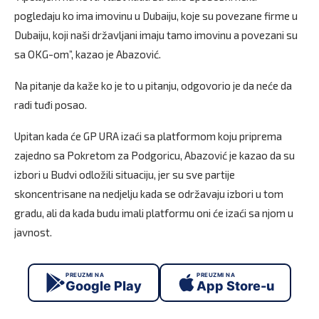
pogledaju ko ima imovinu u Dubaiju, koje su povezane firme u
Dubaiju, koji naši državljani imaju tamo imovinu a povezani su
sa OKG-om”, kazao je Abazović.
Na pitanje da kaže ko je to u pitanju, odgovorio je da neće da
radi tuđi posao.
Upitan kada će GP URA izaći sa platformom koju priprema
zajedno sa Pokretom za Podgoricu, Abazović je kazao da su
izbori u Budvi odložili situaciju, jer su sve partije
skoncentrisane na nedjelju kada se održavaju izbori u tom
gradu, ali da kada budu imali platformu oni će izaći sa njom u
javnost.
PREUZMI NA
PREUZMI NA
Google Play
App Store-u