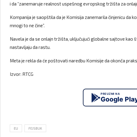
i da “zanemaruje realnost uspešnog evropskog tržišta za onlajn
Kompanija je saopštila da je Komisija zanemarila činjenicu da 
mnogi to ne čine”.
Navela je da se onlajn tržišta, uključujući globalne sajtove kao 
nastavljaju da rastu.
Meta je rekla da će poštovati naredbu Komisije da okonča praksu i 
Izvor: RTCG
PREUZMI NA
Google Pla
EU
FEJSBUK