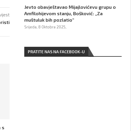
Jevto obavještavao Mijajlovićevu grupu o
Amfilohijevom stanju, Bošković: „Za
vijest
muštuluk bih pozlatio“
risti
Srijeda, 8 Oktobra 2025,
PRATITE NAS NA FACEBOOK-U
 s