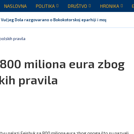
NASLOVNA
POLITIKA
DRUŠTVO
HRONIKA
 Vučjeg Dola razgovarano o Bokokotorskoj eparhiji i mogućem razrješen
polskih pravila
 800 miliona eura zbog
ih pravila
ištvu nalazi Fejsbuk sa 800 miliona eura zbog onoga što su nazvali