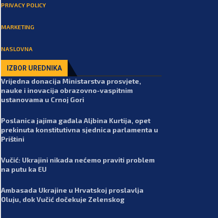
PRIVACY POLICY
MARKETING
NASLOVNA
IZBOR UREDNIKA
Vrijedna donacija Ministarstva prosvjete,
nauke i inovacija obrazovno-vaspitnim
ustanovama u Crnoj Gori
Poslanica jajima gađala Aljbina Kurtija, opet
prekinuta konstitutivna sjednica parlamenta u
Prištini
Vučić: Ukrajini nikada nećemo praviti problem
na putu ka EU
Ambasada Ukrajine u Hrvatskoj proslavlja
Oluju, dok Vučić dočekuje Zelenskog