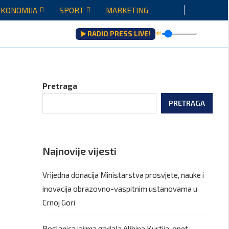
EKONOMIJA
SPORT
MARKETING
▶️ RADIO PRESS LIVE!
🔊
ju...
Pretraga
PRETRAGA
Najnovije vijesti
Vrijedna donacija Ministarstva prosvjete, nauke i
inovacija obrazovno-vaspitnim ustanovama u
Crnoj Gori
Poslanica jajima gađala Aljbina Kurtija, opet