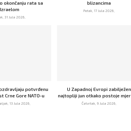
 okončanju rata sa
blizancima
Izraelom
Petak, 17 Jula 2026,
ak, 31 Jula 2026,
ozdravljaju potvrđenu
U Zapadnoj Evropi zabilježen
t Crne Gore NATO-u
najtopliji jun otkako postoje mje
ljak, 13 Jula 2026,
Četvrtak, 9 Jula 2026,