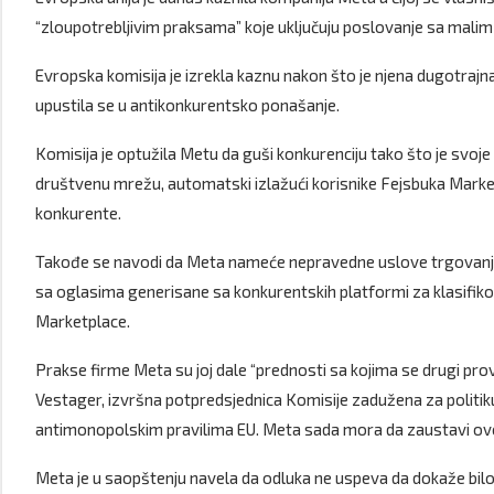
“zloupotrebljivim praksama” koje uključuju poslovanje sa mali
Evropska komisija je izrekla kaznu nakon što je njena dugotrajna
upustila se u antikonkurentsko ponašanje.
Komisija je optužila Metu da guši konkurenciju tako što je svo
društvenu mrežu, automatski izlažući korisnike Fejsbuka Marketpla
konkurente.
Takođe se navodi da Meta nameće nepravedne uslove trgovanja s
sa oglasima generisane sa konkurentskih platformi za klasifiko
Marketplace.
Prakse firme Meta su joj dale “prednosti sa kojima se drugi pro
Vestager, izvršna potpredsjednica Komisije zadužena za politik
antimonopolskim pravilima EU. Meta sada mora da zaustavi ov
Meta je u saopštenju navela da odluka ne uspeva da dokaže bilo k