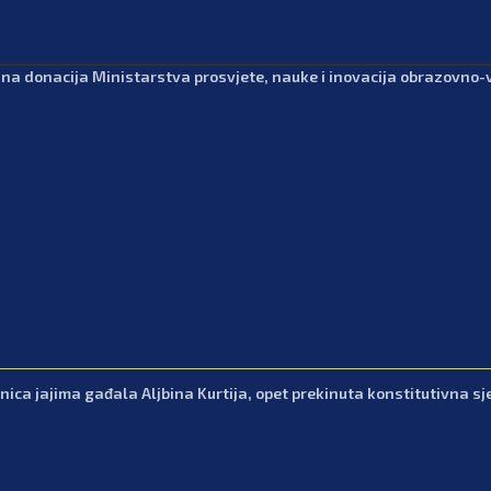
dna donacija Ministarstva prosvjete, nauke i inovacija obrazovno
nica jajima gađala Aljbina Kurtija, opet prekinuta konstitutivna sj