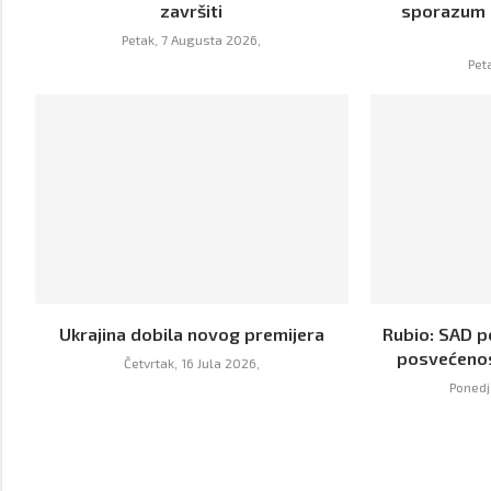
završiti
sporazum o
Petak, 7 Augusta 2026,
Pet
Ukrajina dobila novog premijera
Rubio: SAD p
posvećenos
Četvrtak, 16 Jula 2026,
Ponedje