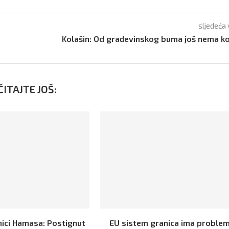
sljedeća 
Kolašin: Od građevinskog buma još nema ko
ITAJTE JOŠ:
nici Hamasa: Postignut
EU sistem granica ima problem