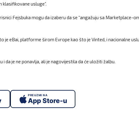
 klasifikovane usluge”.
korisnici Fejsbuka mogu da izaberu da se “angažuju sa Marketplace-om
što je eBai, platforme širom Evrope kao što je Vinted, i nacionalne us
da je ne ponavlja, ali je nagovijestila da će uložiti žalbu.
PREUZMI NA
y
App Store-u