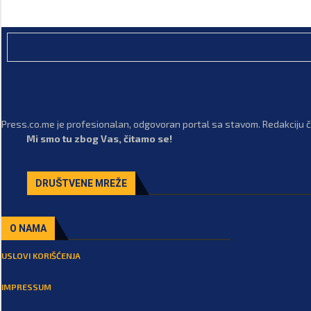
Press.co.me je profesionalan, odgovoran portal sa stavom. Redakciju či
Mi smo tu zbog Vas, čitamo se!
DRUŠTVENE MREŽE
O NAMA
USLOVI KORIŠĆENJA
IMPRESSUM