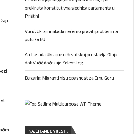
prekinuta konstitutivna sjednica parlamenta u
Prištini
žaj i
Vučić: Ukrajini nikada nećemo praviti problem na
putu ka EU
Ambasada Ukrajine u Hrvatskoj proslavlja Oluju,
dok Vučić dočekuje Zelenskog
vezi
Bugarin: Migranti nisu opasnost za Crnu Goru
ret
a
šačim
NAJČITANIJE VIJESTI: