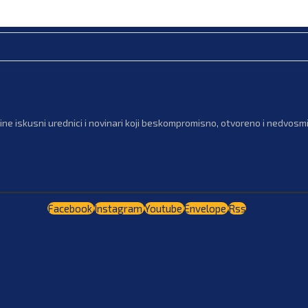
ne iskusni urednici i novinari koji beskompromisno, otvoreno i nedvosmis
Facebook
Instagram
Youtube
Envelope
Rss