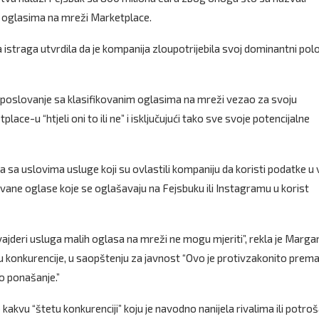
m oglasima na mreži Marketplace.
 istraga utvrdila da je kompanija zloupotrijebila svoj dominantni polo
je poslovanje sa klasifikovanim oglasima na mreži vezao za svoju
ce-u “htjeli oni to ili ne” i isključujući tako sve svoje potencijalne
a uslovima usluge koji su ovlastili kompaniju da koristi podatke u 
vane oglase koje se oglašavaju na Fejsbuku ili Instagramu u korist
vajderi usluga malih oglasa na mreži ne mogu mjeriti”, rekla je Marga
u konkurencije, u saopštenju za javnost “Ovo je protivzakonito prem
o ponašanje.”
akvu “štetu konkurenciji” koju je navodno nanijela rivalima ili potro