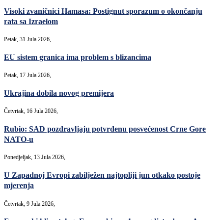
Visoki zvaničnici Hamasa: Postignut sporazum o okončanju
rata sa Izraelom
Petak, 31 Jula 2026,
EU sistem granica ima problem s blizancima
Petak, 17 Jula 2026,
Ukrajina dobila novog premijera
Četvrtak, 16 Jula 2026,
Rubio: SAD pozdravljaju potvrđenu posvećenost Crne Gore
NATO-u
Ponedjeljak, 13 Jula 2026,
U Zapadnoj Evropi zabilježen najtopliji jun otkako postoje
mjerenja
Četvrtak, 9 Jula 2026,