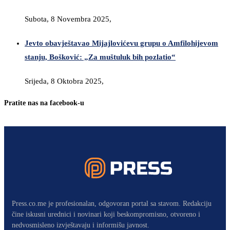
Subota, 8 Novembra 2025,
Jevto obavještavao Mijajlovićevu grupu o Amfilohijevom
stanju, Bošković: „Za muštuluk bih pozlatio“
Srijeda, 8 Oktobra 2025,
Pratite nas na facebook-u
Press.co.me je profesionalan, odgovoran portal sa stavom. Redakciju
čine iskusni urednici i novinari koji beskompromisno, otvoreno i
nedvosmisleno izvještavaju i informišu javnost.