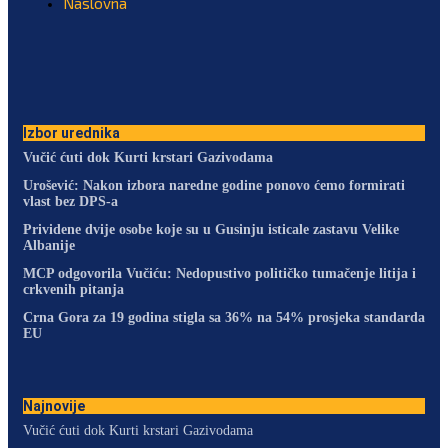
Naslovna
Izbor urednika
Vučić ćuti dok Kurti krstari Gazivodama
Urošević: Nakon izbora naredne godine ponovo ćemo formirati
vlast bez DPS-a
Prividene dvije osobe koje su u Gusinju isticale zastavu Velike
Albanije
MCP odgovorila Vučiću: Nedopustivo političko tumačenje litija i
crkvenih pitanja
Crna Gora za 19 godina stigla sa 36% na 54% prosjeka standarda
EU
Najnovije
Vučić ćuti dok Kurti krstari Gazivodama