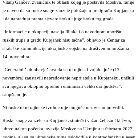
Vitalij Gančev, zvaničnik te oblasti kojeg je postavila Moskva, ranije
je naveo da su ruske snage zauzele položaje u predgrađu Kupjanska
i da napreduju prema sjeveroistoku i jugoistoku tog grada.
“Informacije o okupaciji naselja Illinka i o navodnom uporištu
ruskih trupa u gradu Kupjansk nisu tačne”, objavio je Centar za
strateške komunikacije ukrajinske vojske na društvenim mrežama
14. novembra.
“Generalni štab obavještava da su ukrajinski vojnici juče (13.
novembra) zaustavili napredovanje neprijatelja u Kupjansku, uništili
svu njegovu oklopnu opremu i eliminisali veliki dio ljudstva”,
saopšteno je.
Ni ruske ni ukrajinske tvrdnje nije moguće nezavisno potvrditi.
Ruske snage zauzele su Kupjansk, strateški važan željeznički čvor,
ubrzo nakon početka invazije Moskve na Ukrajinu u februaru 2022.
godine, ali su ga ukrajinske trupe oslobodile u kontraofanzivi u jesen