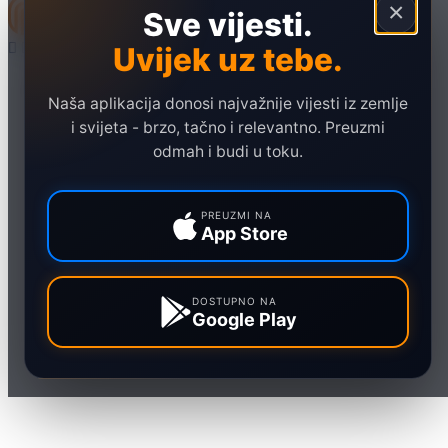
×
Sve vijesti.
Uvijek uz tebe.
Naslovna
Politika
Naša aplikacija donosi najvažnije vijesti iz zemlje
i svijeta - brzo, tačno i relevantno. Preuzmi
Društvo
odmah i budi u toku.
Hronika
Ekonomija
PREUZMI NA
App Store
Sport
Marketing
DOSTUPNO NA
Google Play