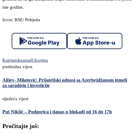
iste godine.
Izvor: RSE/ Pobjeda
PREUZMI NA
PREUZMI NA
Google Play
App Store-u
Kupjansk
napad
Ukrajina
prethodna vijest
Alijev- Milatović: Prijateljski odnosi sa Azerbejdžanom temelj
za saradnju i investicije
sljedeća vijest
Put Nikšić – Podgorica i danas u blokadi od 16 do 17h
Pročitajte još: