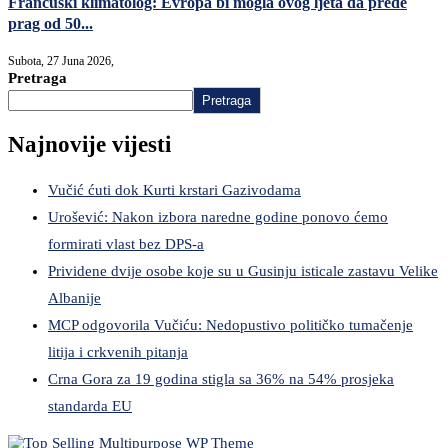
Francuski klimatolog: Evropa bi mogla ovog ljeta da pređe
prag od 50...
Subota, 27 Juna 2026,
Pretraga
Pretraga
Najnovije vijesti
Vučić ćuti dok Kurti krstari Gazivodama
Urošević: Nakon izbora naredne godine ponovo ćemo
formirati vlast bez DPS-a
Prividene dvije osobe koje su u Gusinju isticale zastavu Velike
Albanije
MCP odgovorila Vučiću: Nedopustivo političko tumačenje
litija i crkvenih pitanja
Crna Gora za 19 godina stigla sa 36% na 54% prosjeka
standarda EU