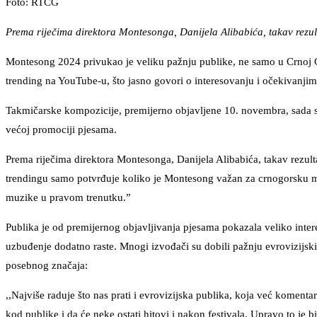
Foto: RTCG
Prema riječima direktora Montesonga, Danijela Alibabića, takav rezult
Montesong 2024 privukao je veliku pažnju publike, ne samo u Crnoj Go
trending na YouTube-u, što jasno govori o interesovanju i očekivanjima
Takmičarske kompozicije, premijerno objavljene 10. novembra, sada su d
većoj promociji pjesama.
Prema riječima direktora Montesonga, Danijela Alibabića, takav rezultat
trendingu samo potvrđuje koliko je Montesong važan za crnogorsku mu
muzike u pravom trenutku.”
Publika je od premijernog objavljivanja pjesama pokazala veliko inte
uzbuđenje dodatno raste. Mnogi izvođači su dobili pažnju evrovizijski
posebnog značaja:
,,Najviše raduje što nas prati i evrovizijska publika, koja već komentar
kod publike i da će neke ostati hitovi i nakon festivala. Upravo to j