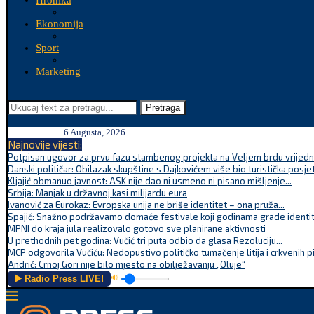
Hronika
Ekonomija
Sport
Marketing
Pretraga
6 Augusta, 2026
Najnovije vijesti:
Potpisan ugovor za prvu fazu stambenog projekta na Veljem brdu vrijednu
Danski političar: Obilazak skupštine s Dajkovićem više bio turistička posjet
Kljajić obmanuo javnost: ASK nije dao ni usmeno ni pisano mišljenje...
Srbija: Manjak u državnoj kasi milijardu eura
Ivanović za Eurokaz: Evropska unija ne briše identitet – ona pruža...
Spajić: Snažno podržavamo domaće festivale koji godinama grade identite
MPNI do kraja jula realizovalo gotovo sve planirane aktivnosti
U prethodnih pet godina: Vučić tri puta odbio da glasa Rezoluciju...
MCP odgovorila Vučiću: Nedopustivo političko tumačenje litija i crkvenih p
Andrić: Crnoj Gori nije bilo mjesto na obilježavanju „Oluje“
▶️ Radio Press LIVE!
🔊