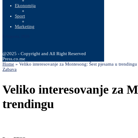
Ekonomija
Sport
Marketing
6 Augusta, 2026
@2025 - Copyright and All Right Reserved
Press.co.me
Home
»
Veliko interesovanje za Montesong: Šest pjesama u trendingu
Zabava
Veliko interesovanje za 
trendingu