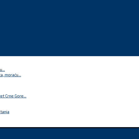
...
a, moraću...
t Crne Gore...
itanja