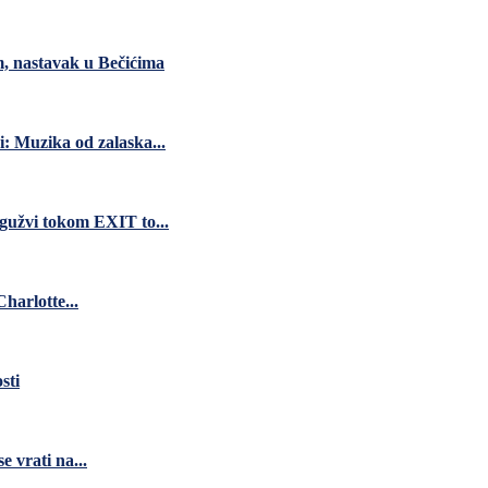
m, nastavak u Bečićima
i: Muzika od zalaska...
 gužvi tokom EXIT to...
harlotte...
sti
 vrati na...