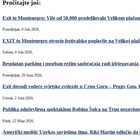
Pročitajte još:
Exit to Montenegro: Više od 50.000 prodefilovalo Velikom plažo
Ponedjeljak, 6 Jula 2026,
EXIT to Montenegro otvorio festivalsko poglavlje na Velikoj plaž
Subota, 4 Jula 2026,
Besplatan parking i poseban režim saobraćaja radi izbjegavanja
Ponedjeljak, 29 Juna 2026,
Exit dovodi vodeće svjetske zvijezde u Crnu Goru – Peggy Gou, C
Utorak, 2 Juna 2026,
Publika oduševljena spektaklom Robina Šulca na Trgu nezavisno
Petak, 22 Maja 2026,
Američki mediji: Uprkos savjetima tima, Riki Martin odlučio da se