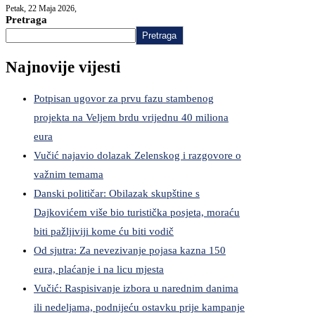
Petak, 22 Maja 2026,
Pretraga
Pretraga
Najnovije vijesti
Potpisan ugovor za prvu fazu stambenog
projekta na Veljem brdu vrijednu 40 miliona
eura
Vučić najavio dolazak Zelenskog i razgovore o
važnim temama
Danski političar: Obilazak skupštine s
Dajkovićem više bio turistička posjeta, moraću
biti pažljiviji kome ću biti vodič
Od sjutra: Za nevezivanje pojasa kazna 150
eura, plaćanje i na licu mjesta
Vučić: Raspisivanje izbora u narednim danima
ili nedeljama, podnijeću ostavku prije kampanje