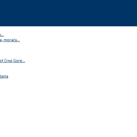
...
a, moraću...
t Crne Gore...
tanja