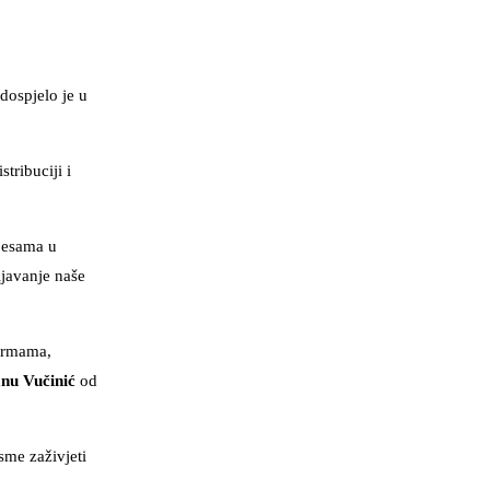
dospjelo je u
tribuciji i
pjesama u
javanje naše
formama,
nu Vučinić
od
sme zaživjeti