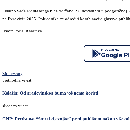
Finalno veče Montesonga biće održano 27. novembra u podgoričkoj Voco
na Evroviziji 2025. Pobjednika će odrediti kombinacija glasova publike
Izvor: Portal Analitika
PREUZMI NA
Google P
Montesong
prethodna vijest
Kolašin: Od građevinskog buma još nema koristi
sljedeća vijest
CNP: Predstava “Smrt i djevojka” pred publikom nakon više od 