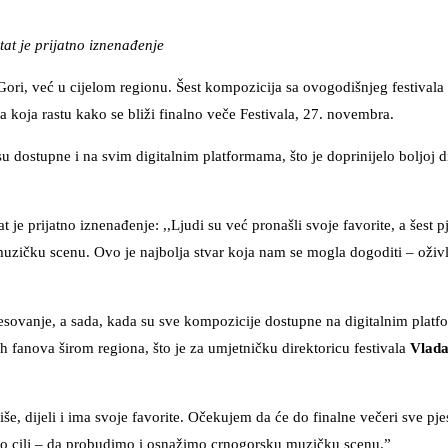
at je prijatno iznenađenje
ri, već u cijelom regionu. Šest kompozicija sa ovogodišnjeg festivala 
 koja rastu kako se bliži finalno veče Festivala, 27. novembra.
ostupne i na svim digitalnim platformama, što je doprinijelo boljoj dis
 je prijatno iznenađenje: ,,Ljudi su već pronašli svoje favorite, a šest 
zičku scenu. Ovo je najbolja stvar koja nam se mogla dogoditi – oživl
resovanje, a sada, kada su sve kompozicije dostupne na digitalnim plat
h fanova širom regiona, što je za umjetničku direktoricu festivala
Vlada
iše, dijeli i ima svoje favorite. Očekujem da će do finalne večeri sve pje
e bio cilj – da probudimo i osnažimo crnogorsku muzičku scenu.”