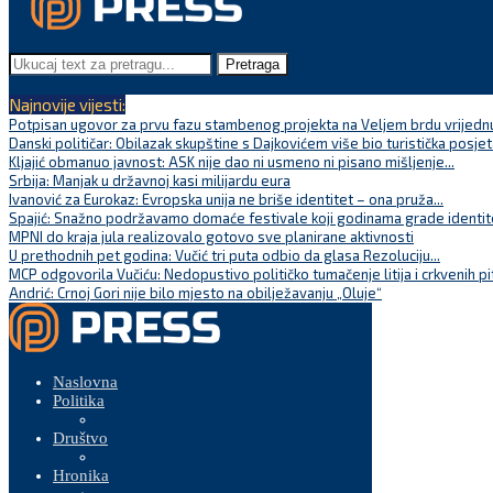
Pretraga
Najnovije vijesti:
Potpisan ugovor za prvu fazu stambenog projekta na Veljem brdu vrijednu
Danski političar: Obilazak skupštine s Dajkovićem više bio turistička posjet
Kljajić obmanuo javnost: ASK nije dao ni usmeno ni pisano mišljenje...
Srbija: Manjak u državnoj kasi milijardu eura
Ivanović za Eurokaz: Evropska unija ne briše identitet – ona pruža...
Spajić: Snažno podržavamo domaće festivale koji godinama grade identite
MPNI do kraja jula realizovalo gotovo sve planirane aktivnosti
U prethodnih pet godina: Vučić tri puta odbio da glasa Rezoluciju...
MCP odgovorila Vučiću: Nedopustivo političko tumačenje litija i crkvenih pi
Andrić: Crnoj Gori nije bilo mjesto na obilježavanju „Oluje“
Naslovna
Politika
Društvo
Hronika