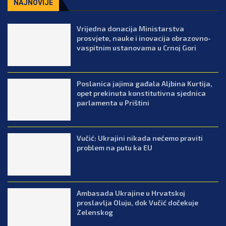
NAJNOVIJE
Vrijedna donacija Ministarstva
prosvjete, nauke i inovacija obrazovno-
vaspitnim ustanovama u Crnoj Gori
Poslanica jajima gađala Aljbina Kurtija,
opet prekinuta konstitutivna sjednica
parlamenta u Prištini
Vučić: Ukrajini nikada nećemo praviti
problem na putu ka EU
Ambasada Ukrajine u Hrvatskoj
proslavlja Oluju, dok Vučić dočekuje
Zelenskog