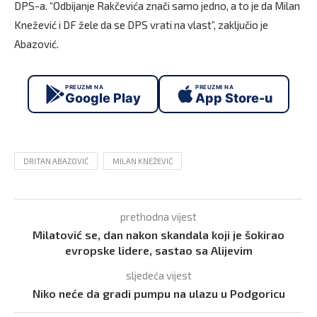
DPS-a. “Odbijanje Rakčevića znači samo jedno, a to je da Milan
Knežević i DF žele da se DPS vrati na vlast”, zaključio je
Abazović.
PREUZMI NA
PREUZMI NA
Google Play
App Store-u
DRITAN ABAZOVIĆ
MILAN KNEŽEVIĆ
prethodna vijest
Milatović se, dan nakon skandala koji je šokirao
evropske lidere, sastao sa Alijevim
sljedeća vijest
Niko neće da gradi pumpu na ulazu u Podgoricu