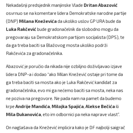
Nekadašnji predsjednik manjinske Vlade
Dritan Abazović
osvrnuo se na komentare lidera Demokratske narodne partije
(DNP)
Milana Kneževića
da ukoliko uslov GP URA bude da
Luka Rakčević
bude gradonačelnik da slobodno mogu da
pregovaraju sa Demokratskom partijom socijalista (DPS), te
da ga treba baciti sa Blažovog mosta ukoliko podrži
Rakčevića za gradonačelnika.
Abazović je poručio da nikada nije ozbiljno doživljavao izjave
lidera DNP-a i dodao “ako Milan Knežević ostaje pri tome da
ga treba baciti sa mosta ako je Luka Rakčević kandidat za
gradonačelnika, evo mi ga nećemo baciti sa mosta, neka nas
ne poziva na pregovore. Ne pada nam na pamet da budemo
krpe
Andrije Mandića
,
Milojka Spajića
,
Alekse Bečića
ili
Mila Đukanovića
, eto im odbornici pa neka naprave vlast”.
On naglašava da Knežević implicira kako je DF najbolji saigrač