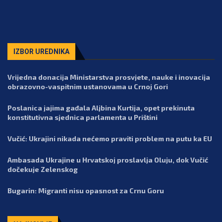
IZBOR UREDNIKA
Vrijedna donacija Ministarstva prosvjete, nauke i inovacija
obrazovno-vaspitnim ustanovama u Crnoj Gori
Poslanica jajima gađala Aljbina Kurtija, opet prekinuta
konstitutivna sjednica parlamenta u Prištini
Vučić: Ukrajini nikada nećemo praviti problem na putu ka EU
Ambasada Ukrajine u Hrvatskoj proslavlja Oluju, dok Vučić
dočekuje Zelenskog
Bugarin: Migranti nisu opasnost za Crnu Goru