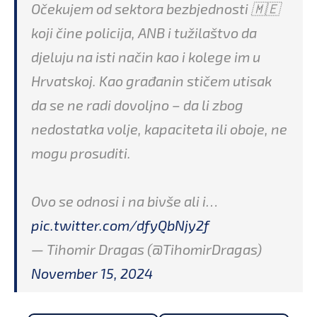
Očekujem od sektora bezbjednosti 🇲🇪
koji čine policija, ANB i tužilaštvo da
djeluju na isti način kao i kolege im u
Hrvatskoj. Kao građanin stičem utisak
da se ne radi dovoljno – da li zbog
nedostatka volje, kapaciteta ili oboje, ne
mogu prosuditi.
Ovo se odnosi i na bivše ali i…
pic.twitter.com/dfyQbNjy2f
— Tihomir Dragas (@TihomirDragas)
November 15, 2024