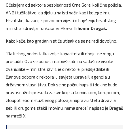
Očekujem od sektora bezbjednosti Crne Gore, koji čine policija,
ANB i tužilaštvo, da djeluju na isti način kao i kolege im u
Hrvatskoj, kazao je, povodom vijesti o hapšenju hrvatskog
ministra zdravlja, funkcioner PES-a
Tihomir Dragaš.
Kako kaže, kao građanin stiče utisak da se ne radi dovoljno.
“Da li zbog nedostatka volje, kapaciteta ili oboje, ne mogu
prosuditi. Ovo se odnosi i na bivše ali i na sadašnje visoke
zvaničnike – ministre, izvršne direktore, predsjednike ili
članove odbora direktora ili savjeta uprava ili agencija u
državnom vlasništvu. Dok se ne počnu hapsiti i dok ne bude
pravosnažnih presuda za sve koji su kriminalom, korupcijom,
zloupotrebom službenog položaja napravili štetu državi a
sebi ili drugome stekli imovinu, nema sreće”, napisao je Dragaš
na mreži X.