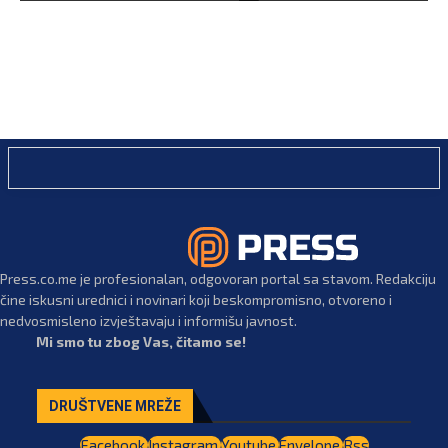
Press.co.me je profesionalan, odgovoran portal sa stavom. Redakciju
čine iskusni urednici i novinari koji beskompromisno, otvoreno i
nedvosmisleno izvještavaju i informišu javnost.
Mi smo tu zbog Vas, čitamo se!
DRUŠTVENE MREŽE
Facebook
Instagram
Youtube
Envelope
Rss