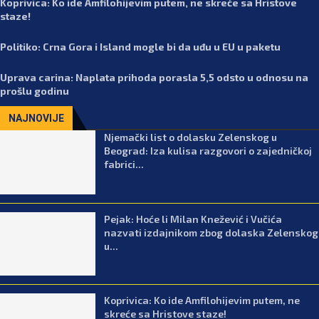
Koprivica: Ko ide Amfilohijevim putem, ne skreće sa Hristove
staze!
Politiko: Crna Gora i Island mogle bi da uđu u EU u paketu
Uprava carina: Naplata prihoda porasla 5,5 odsto u odnosu na
prošlu godinu
NAJNOVIJE
Njemački list o dolasku Zelenskog u
Beograd: Iza kulisa razgovori o zajedničkoj
fabrici...
Pejak: Hoće li Milan Knežević i Vučića
nazvati izdajnikom zbog dolaska Zelenskog
u...
Koprivica: Ko ide Amfilohijevim putem, ne
skreće sa Hristove staze!