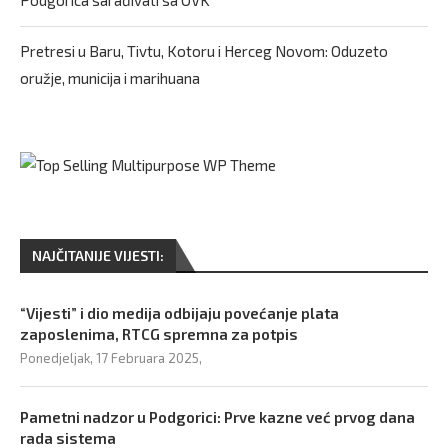
Podgorica sarađivati sa OVK
Pretresi u Baru, Tivtu, Kotoru i Herceg Novom: Oduzeto
oružje, municija i marihuana
NAJČITANIJE VIJESTI:
“Vijesti” i dio medija odbijaju povećanje plata
zaposlenima, RTCG spremna za potpis
Ponedjeljak, 17 Februara 2025,
Pametni nadzor u Podgorici: Prve kazne već prvog dana
rada sistema