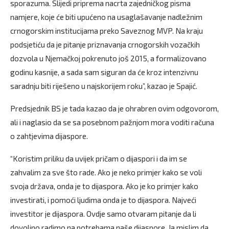
sporazuma. Slijedi priprema nacrta zajedničkog pisma
namjere, koje će biti upućeno na usaglašavanje nadležnim
crnogorskim institucijama preko Saveznog MVP. Na kraju
podsjetiću da je pitanje priznavanja crnogorskih vozačkih
dozvola u Njemačkoj pokrenuto još 2015, a formalizovano
godinu kasnije, a sada sam siguran da će kroz intenzivnu
saradnju biti riješeno u najskorijem roku”, kazao je Spajić.
Predsjednik BS je tada kazao da je ohrabren ovim odgovorom,
ali i naglasio da se sa posebnom pažnjom mora voditi računa
o zahtjevima dijaspore.
“Koristim priliku da uvijek pričam o dijaspori i da im se
zahvalim za sve što rade. Ako je neko primjer kako se voli
svoja država, onda je to dijaspora. Ako je ko primjer kako
investirati, i pomoći ljudima onda je to dijaspora. Najveći
investitor je dijaspora. Ovdje samo otvaram pitanje da li
dovoljno radimo na potrebama naše dijaspore. Ja mislim da