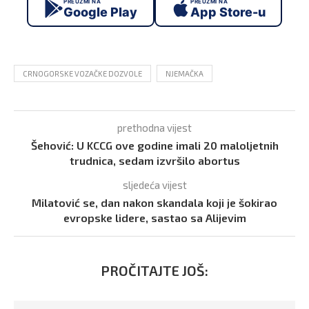
PREUZMI NA
PREUZMI NA
Google Play
App Store-u
CRNOGORSKE VOZAČKE DOZVOLE
NJEMAČKA
prethodna vijest
Šehović: U KCCG ove godine imali 20 maloljetnih
trudnica, sedam izvršilo abortus
sljedeća vijest
Milatović se, dan nakon skandala koji je šokirao
evropske lidere, sastao sa Alijevim
PROČITAJTE JOŠ: