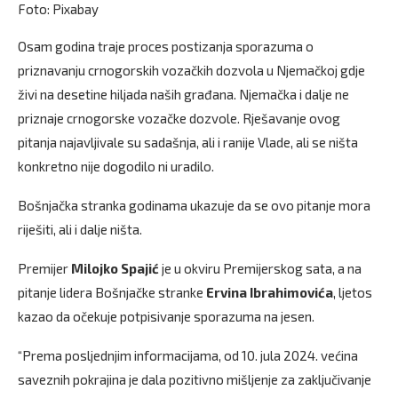
Foto: Pixabay
Osam godina traje proces postizanja sporazuma o
priznavanju crnogorskih vozačkih dozvola u Njemačkoj gdje
živi na desetine hiljada naših građana. Njemačka i dalje ne
priznaje crnogorske vozačke dozvole. Rješavanje ovog
pitanja najavljivale su sadašnja, ali i ranije Vlade, ali se ništa
konkretno nije dogodilo ni uradilo.
Bošnjačka stranka godinama ukazuje da se ovo pitanje mora
riješiti, ali i dalje ništa.
Premijer
Milojko Spajić
je u okviru Premijerskog sata, a na
pitanje lidera Bošnjačke stranke
Ervina Ibrahimovića
, ljetos
kazao da očekuje potpisivanje sporazuma na jesen.
“Prema posljednjim informacijama, od 10. jula 2024. većina
saveznih pokrajina je dala pozitivno mišljenje za zaključivanje