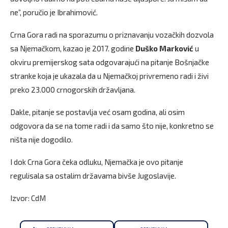
ne”, poručio je Ibrahimović.
Crna Gora radi na sporazumu o priznavanju vozačkih dozvola
sa Njemačkom, kazao je 2017. godine
Duško Marković
u
okviru premijerskog sata odgovarajući na pitanje Bošnjačke
stranke koja je ukazala da u Njemačkoj privremeno radi i živi
preko 23.000 crnogorskih državljana.
Dakle, pitanje se postavlja već osam godina, ali osim
odgovora da se na tome radi i da samo što nije, konkretno se
ništa nije dogodilo.
I dok Crna Gora čeka odluku, Njemačka je ovo pitanje
regulisala sa ostalim državama bivše Jugoslavije.
Izvor: CdM