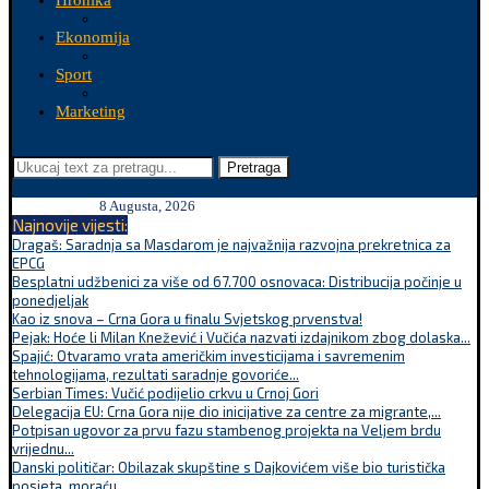
Hronika
Ekonomija
Sport
Marketing
Pretraga
8 Augusta, 2026
Najnovije vijesti:
Dragaš: Saradnja sa Masdarom je najvažnija razvojna prekretnica za
EPCG
Besplatni udžbenici za više od 67.700 osnovaca: Distribucija počinje u
ponedjeljak
Kao iz snova – Crna Gora u finalu Svjetskog prvenstva!
Pejak: Hoće li Milan Knežević i Vučića nazvati izdajnikom zbog dolaska...
Spajić: Otvaramo vrata američkim investicijama i savremenim
tehnologijama, rezultati saradnje govoriće...
Serbian Times: Vučić podijelio crkvu u Crnoj Gori
Delegacija EU: Crna Gora nije dio inicijative za centre za migrante,...
Potpisan ugovor za prvu fazu stambenog projekta na Veljem brdu
vrijednu...
Danski političar: Obilazak skupštine s Dajkovićem više bio turistička
posjeta, moraću...