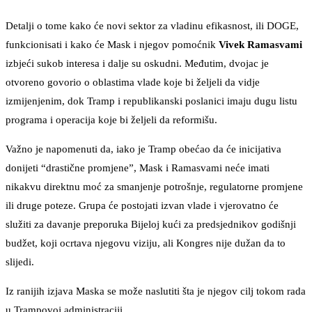
Detalji o tome kako će novi sektor za vladinu efikasnost, ili DOGE,
funkcionisati i kako će Mask i njegov pomoćnik
Vivek Ramasvami
izbjeći sukob interesa i dalje su oskudni. Međutim, dvojac je
otvoreno govorio o oblastima vlade koje bi željeli da vidje
izmijenjenim, dok Tramp i republikanski poslanici imaju dugu listu
programa i operacija koje bi željeli da reformišu.
Važno je napomenuti da, iako je Tramp obećao da će inicijativa
donijeti “drastične promjene”, Mask i Ramasvami neće imati
nikakvu direktnu moć za smanjenje potrošnje, regulatorne promjene
ili druge poteze. Grupa će postojati izvan vlade i vjerovatno će
služiti za davanje preporuka Bijeloj kući za predsjednikov godišnji
budžet, koji ocrtava njegovu viziju, ali Kongres nije dužan da to
slijedi.
Iz ranijih izjava Maska se može naslutiti šta je njegov cilj tokom rada
u Trampovoj administraciji.