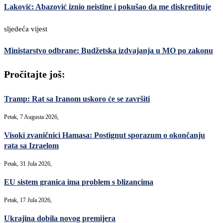
Laković: Abazović iznio neistine i pokušao da me diskredituje
sljedeća vijest
Ministarstvo odbrane: Budžetska izdvajanja u MO po zakonu
Pročitajte još:
Tramp: Rat sa Iranom uskoro će se završiti
Petak, 7 Augusta 2026,
Visoki zvaničnici Hamasa: Postignut sporazum o okončanju
rata sa Izraelom
Petak, 31 Jula 2026,
EU sistem granica ima problem s blizancima
Petak, 17 Jula 2026,
Ukrajina dobila novog premijera