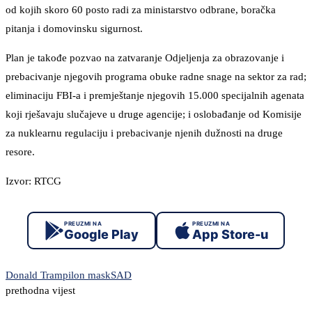
od kojih skoro 60 posto radi za ministarstvo odbrane, boračka
pitanja i domovinsku sigurnost.
Plan je takođe pozvao na zatvaranje Odjeljenja za obrazovanje i
prebacivanje njegovih programa obuke radne snage na sektor za rad;
eliminaciju FBI-a i premještanje njegovih 15.000 specijalnih agenata
koji rješavaju slučajeve u druge agencije; i oslobađanje od Komisije
za nuklearnu regulaciju i prebacivanje njenih dužnosti na druge
resore.
Izvor: RTCG
PREUZMI NA
PREUZMI NA
Google Play
App Store-u
Donald Tramp
ilon mask
SAD
prethodna vijest