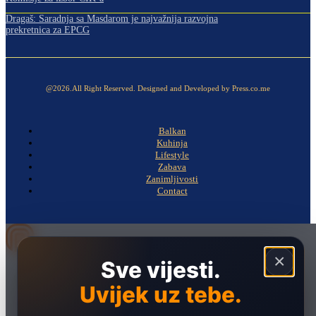
Dragaš: Saradnja sa Masdarom je najvažnija razvojna
prekretnica za EPCG
@2026.All Right Reserved. Designed and Developed by Press.co.me
Balkan
Kuhinja
Lifestyle
Zabava
Zanimljivosti
Contact
×
Sve vijesti.
Naslovna
Politika
Uvijek uz tebe.
Društvo