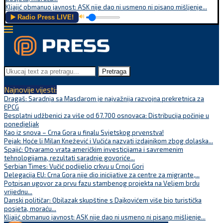
Kljajić obmanuo javnost: ASK nije dao ni usmeno ni pisano mišljenje...
▶️ Radio Press LIVE!
🔊
Pretraga
Najnovije vijesti:
Dragaš: Saradnja sa Masdarom je najvažnija razvojna prekretnica za
EPCG
Besplatni udžbenici za više od 67.700 osnovaca: Distribucija počinje u
ponedjeljak
Kao iz snova – Crna Gora u finalu Svjetskog prvenstva!
Pejak: Hoće li Milan Knežević i Vučića nazvati izdajnikom zbog dolaska...
Spajić: Otvaramo vrata američkim investicijama i savremenim
tehnologijama, rezultati saradnje govoriće...
Serbian Times: Vučić podijelio crkvu u Crnoj Gori
Delegacija EU: Crna Gora nije dio inicijative za centre za migrante,...
Potpisan ugovor za prvu fazu stambenog projekta na Veljem brdu
vrijednu...
Danski političar: Obilazak skupštine s Dajkovićem više bio turistička
posjeta, moraću...
Kljajić obmanuo javnost: ASK nije dao ni usmeno ni pisano mišljenje...