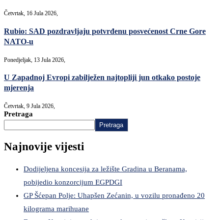
Četvrtak, 16 Jula 2026,
Rubio: SAD pozdravljaju potvrđenu posvećenost Crne Gore
NATO-u
Ponedjeljak, 13 Jula 2026,
U Zapadnoj Evropi zabilježen najtopliji jun otkako postoje
mjerenja
Četvrtak, 9 Jula 2026,
Pretraga
Pretraga
Najnovije vijesti
Dodijeljena koncesija za ležište Gradina u Beranama,
pobijedio konzorcijum EGPDGI
GP Šćepan Polje: Uhapšen Zećanin, u vozilu pronađeno 20
kilograma marihuane