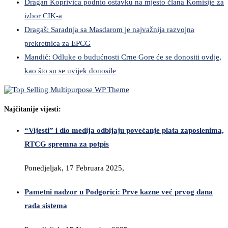
Dragan Koprivica podnio ostavku na mjesto člana Komisije za
izbor CIK-a
Dragaš: Saradnja sa Masdarom je najvažnija razvojna
prekretnica za EPCG
Mandić: Odluke o budućnosti Crne Gore će se donositi ovdje,
kao što su se uvijek donosile
Najčitanije vijesti:
“Vijesti” i dio medija odbijaju povećanje plata zaposlenima,
RTCG spremna za potpis
Ponedjeljak, 17 Februara 2025,
Pametni nadzor u Podgorici: Prve kazne već prvog dana
rada sistema