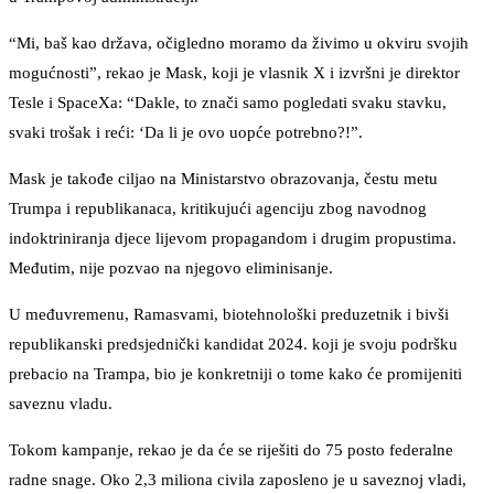
“Mi, baš kao država, očigledno moramo da živimo u okviru svojih
mogućnosti”, rekao je Mask, koji je vlasnik X i izvršni je direktor
Tesle i SpaceXa: “Dakle, to znači samo pogledati svaku stavku,
svaki trošak i reći: ‘Da li je ovo uopće potrebno?!”.
Mask je takođe ciljao na Ministarstvo obrazovanja, čestu metu
Trumpa i republikanaca, kritikujući agenciju zbog navodnog
indoktriniranja djece lijevom propagandom i drugim propustima.
Međutim, nije pozvao na njegovo eliminisanje.
U međuvremenu, Ramasvami, biotehnološki preduzetnik i bivši
republikanski predsjednički kandidat 2024. koji je svoju podršku
prebacio na Trampa, bio je konkretniji o tome kako će promijeniti
saveznu vladu.
Tokom kampanje, rekao je da će se riješiti do 75 posto federalne
radne snage. Oko 2,3 miliona civila zaposleno je u saveznoj vladi,