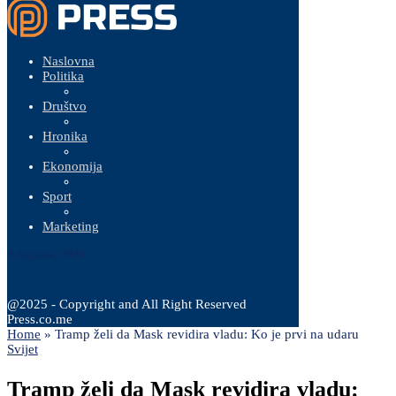
Naslovna
Politika
Društvo
Hronika
Ekonomija
Sport
Marketing
8 Augusta, 2026
@2025 - Copyright and All Right Reserved
Press.co.me
Home
»
Tramp želi da Mask revidira vladu: Ko je prvi na udaru
Svijet
Tramp želi da Mask revidira vladu: