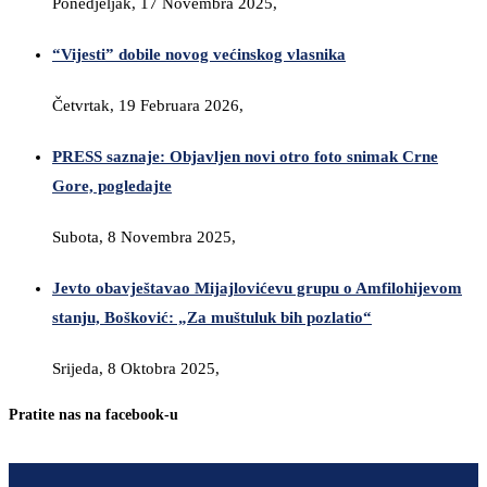
Ponedjeljak, 17 Novembra 2025,
“Vijesti” dobile novog većinskog vlasnika
Četvrtak, 19 Februara 2026,
PRESS saznaje: Objavljen novi otro foto snimak Crne
Gore, pogledajte
Subota, 8 Novembra 2025,
Jevto obavještavao Mijajlovićevu grupu o Amfilohijevom
stanju, Bošković: „Za muštuluk bih pozlatio“
Srijeda, 8 Oktobra 2025,
Pratite nas na facebook-u