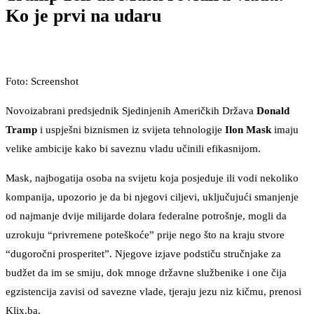
Ko je prvi na udaru
Foto: Screenshot
Novoizabrani predsjednik Sjedinjenih Američkih Država
Donald
Tramp
i uspješni biznismen iz svijeta tehnologije
Ilon Mask
imaju
velike ambicije kako bi saveznu vladu učinili efikasnijom.
Mask, najbogatija osoba na svijetu koja posjeduje ili vodi nekoliko
kompanija, upozorio je da bi njegovi ciljevi, uključujući smanjenje
od najmanje dvije milijarde dolara federalne potrošnje, mogli da
uzrokuju “privremene poteškoće” prije nego što na kraju stvore
“dugoročni prosperitet”. Njegove izjave podstiču stručnjake za
budžet da im se smiju, dok mnoge državne službenike i one čija
egzistencija zavisi od savezne vlade, tjeraju jezu niz kičmu, prenosi
Klix.ba.