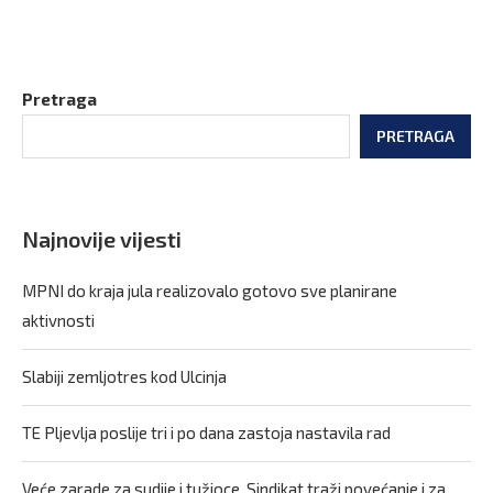
Pretraga
PRETRAGA
Najnovije vijesti
MPNI do kraja jula realizovalo gotovo sve planirane
aktivnosti
Slabiji zemljotres kod Ulcinja
TE Pljevlja poslije tri i po dana zastoja nastavila rad
Veće zarade za sudije i tužioce, Sindikat traži povećanje i za