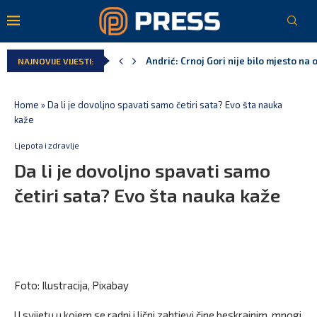
Andrić: Crnoj Gori nije bilo mjesto na 
NAJNOVIJE VIJESTI:
Spajić: Gusinje primjer sredine u kojoj
Vučić čuva Marovića do zastare pres
Poreska uprava: Za sedam mjeseci napl
Laković: Crna Gora nije dobila zvaničn
Crna Gora neće biti domaćin migrants
Home
»
Da li je dovoljno spavati samo četiri sata? Evo šta nauka
kaže
Ljepota i zdravlje
Da li je dovoljno spavati samo
četiri sata? Evo šta nauka kaže
Foto: Ilustracija, Pixabay
U svijetu u kojem se radni i lični zahtjevi čine beskrajnim, mnogi