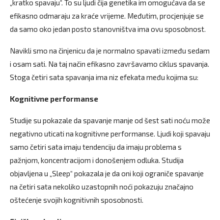
„kratko spavaju“. To su ljudi čija genetika im omogućava da se
efikasno odmaraju za kraće vrijeme. Međutim, procjenjuje se
da samo oko jedan posto stanovništva ima ovu sposobnost.
Navikli smo na činjenicu da je normalno spavati između sedam
i osam sati. Na taj način efikasno završavamo ciklus spavanja.
Stoga četiri sata spavanja ima niz efekata među kojima su:
Kognitivne performanse
Studije su pokazale da spavanje manje od šest sati noću može
negativno uticati na kognitivne performanse. Ljudi koji spavaju
samo četiri sata imaju tendenciju da imaju problema s
pažnjom, koncentracijom i donošenjem odluka. Studija
objavljena u „Sleep“ pokazala je da oni koji ograniče spavanje
na četiri sata nekoliko uzastopnih noći pokazuju značajno
oštećenje svojih kognitivnih sposobnosti.