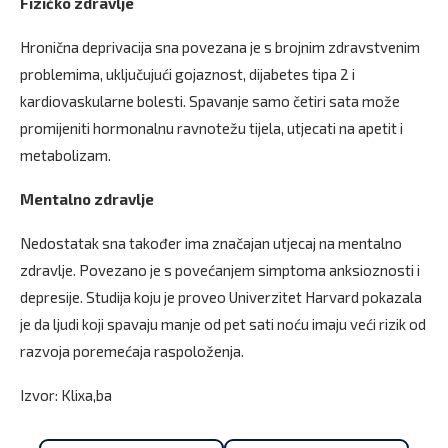
Fizičko zdravlje
Hronična deprivacija sna povezana je s brojnim zdravstvenim
problemima, uključujući gojaznost, dijabetes tipa 2 i
kardiovaskularne bolesti. Spavanje samo četiri sata može
promijeniti hormonalnu ravnotežu tijela, utjecati na apetit i
metabolizam.
Mentalno zdravlje
Nedostatak sna također ima značajan utjecaj na mentalno
zdravlje. Povezano je s povećanjem simptoma anksioznosti i
depresije. Studija koju je proveo Univerzitet Harvard pokazala
je da ljudi koji spavaju manje od pet sati noću imaju veći rizik od
razvoja poremećaja raspoloženja.
Izvor: Klixa,ba