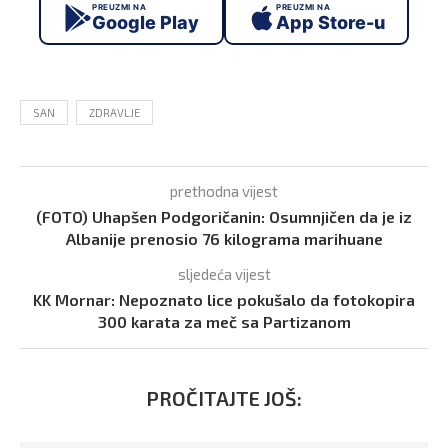
PREUZMI NA
PREUZMI NA
Google Play
App Store-u
SAN
ZDRAVLJE
prethodna vijest
(FOTO) Uhapšen Podgoričanin: Osumnjičen da je iz
Albanije prenosio 76 kilograma marihuane
sljedeća vijest
KK Mornar: Nepoznato lice pokušalo da fotokopira
300 karata za meč sa Partizanom
PROČITAJTE JOŠ: