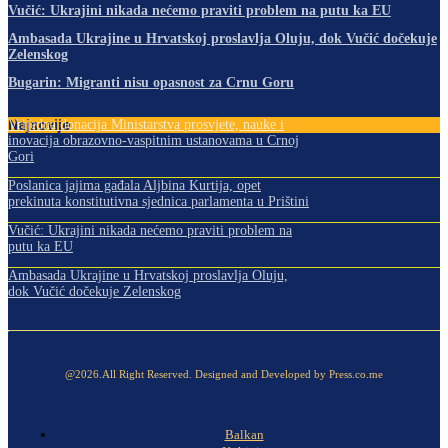
Vučić: Ukrajini nikada nećemo praviti problem na putu ka EU
Ambasada Ukrajine u Hrvatskoj proslavlja Oluju, dok Vučić dočekuje
Zelenskog
Bugarin: Migranti nisu opasnost za Crnu Goru
Najnovije
Vrijedna donacija Ministarstva prosvjete, nauke i
inovacija obrazovno-vaspitnim ustanovama u Crnoj
Gori
Poslanica jajima gađala Aljbina Kurtija, opet
prekinuta konstitutivna sjednica parlamenta u Prištini
Vučić: Ukrajini nikada nećemo praviti problem na
putu ka EU
Ambasada Ukrajine u Hrvatskoj proslavlja Oluju,
dok Vučić dočekuje Zelenskog
@2026.All Right Reserved. Designed and Developed by Press.co.me
Balkan