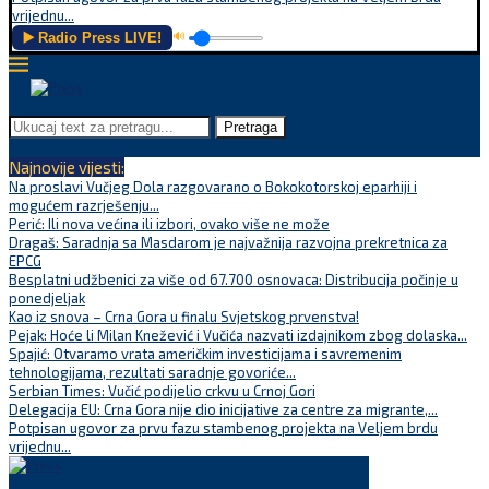
vrijednu...
▶️ Radio Press LIVE!
🔊
Pretraga
Najnovije vijesti:
Na proslavi Vučjeg Dola razgovarano o Bokokotorskoj eparhiji i
mogućem razrješenju...
Perić: Ili nova većina ili izbori, ovako više ne može
Dragaš: Saradnja sa Masdarom je najvažnija razvojna prekretnica za
EPCG
Besplatni udžbenici za više od 67.700 osnovaca: Distribucija počinje u
ponedjeljak
Kao iz snova – Crna Gora u finalu Svjetskog prvenstva!
Pejak: Hoće li Milan Knežević i Vučića nazvati izdajnikom zbog dolaska...
Spajić: Otvaramo vrata američkim investicijama i savremenim
tehnologijama, rezultati saradnje govoriće...
Serbian Times: Vučić podijelio crkvu u Crnoj Gori
Delegacija EU: Crna Gora nije dio inicijative za centre za migrante,...
Potpisan ugovor za prvu fazu stambenog projekta na Veljem brdu
vrijednu...