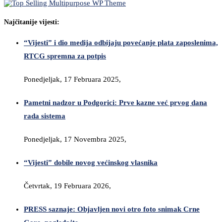
Najčitanije vijesti:
“Vijesti” i dio medija odbijaju povećanje plata zaposlenima,
RTCG spremna za potpis
Ponedjeljak, 17 Februara 2025,
Pametni nadzor u Podgorici: Prve kazne već prvog dana
rada sistema
Ponedjeljak, 17 Novembra 2025,
“Vijesti” dobile novog većinskog vlasnika
Četvrtak, 19 Februara 2026,
PRESS saznaje: Objavljen novi otro foto snimak Crne