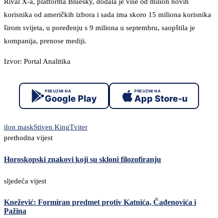
Rival X-a, platforma Bluesky, dodala je više od milion novih
korisnika od američkih izbora i sada ima skoro 15 miliona korisnika
širom svijeta, u poređenju s 9 miliona u septembru, saopštila je
kompanija, prenose mediji.
Izvor: Portal Analitika
PREUZMI NA
PREUZMI NA
Google Play
App Store-u
ilon mask
Stiven King
Tviter
prethodna vijest
Horoskopski znakovi koji su skloni filozofiranju
sljedeća vijest
Knežević: Formiran predmet protiv Katnića, Čađenovića i
Pažina