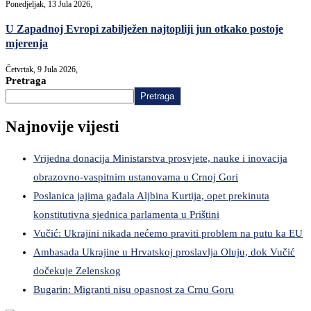
Ponedjeljak, 13 Jula 2026,
U Zapadnoj Evropi zabilježen najtopliji jun otkako postoje
mjerenja
Četvrtak, 9 Jula 2026,
Pretraga
Pretraga
Najnovije vijesti
Vrijedna donacija Ministarstva prosvjete, nauke i inovacija
obrazovno-vaspitnim ustanovama u Crnoj Gori
Poslanica jajima gađala Aljbina Kurtija, opet prekinuta
konstitutivna sjednica parlamenta u Prištini
Vučić: Ukrajini nikada nećemo praviti problem na putu ka EU
Ambasada Ukrajine u Hrvatskoj proslavlja Oluju, dok Vučić
dočekuje Zelenskog
Bugarin: Migranti nisu opasnost za Crnu Goru