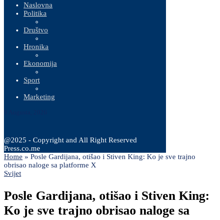
Naslovna
Politika
Društvo
Hronika
Ekonomija
Sport
Marketing
9 Augusta, 2026
@2025 - Copyright and All Right Reserved
Press.co.me
Home
»
Posle Gardijana, otišao i Stiven King: Ko je sve trajno
obrisao naloge sa platforme X
Svijet
Posle Gardijana, otišao i Stiven King:
Ko je sve trajno obrisao naloge sa