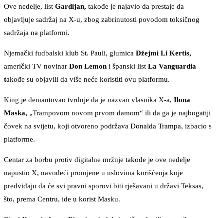
Ove nedelje, list
Gardijan,
takođe je najavio da prestaje da
objavljuje sadržaj na X-u, zbog zabrinutosti povodom toksičnog
sadržaja na platformi.
Njemački fudbalski klub St. Pauli, glumica
Džejmi Li Kertis,
američki TV novinar
Don Lemon
i španski list
La Vanguardia
t
akođe su objavili da više neće koristiti ovu platformu.
King je demantovao tvrdnje da je nazvao vlasnika X-a,
Ilona
Maska,
„Trampovom novom prvom damom“ ili da ga je najbogatiji
čovek na svijetu, koji otvoreno podržava Donalda Trampa, izbacio s
platforme.
Centar za borbu protiv digitalne mržnje takođe je ove nedelje
napustio X, navodeći promjene u uslovima korišćenja koje
predviđaju da će svi pravni sporovi biti rješavani u državi Teksas,
što, prema Centru, ide u korist Masku.