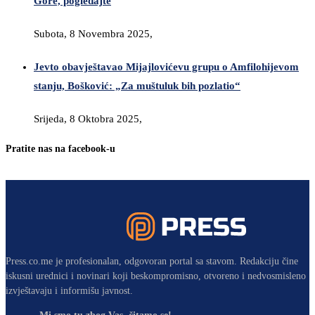
Gore, pogledajte
Subota, 8 Novembra 2025,
Jevto obavještavao Mijajlovićevu grupu o Amfilohijevom
stanju, Bošković: „Za muštuluk bih pozlatio“
Srijeda, 8 Oktobra 2025,
Pratite nas na facebook-u
Press.co.me je profesionalan, odgovoran portal sa stavom. Redakciju čine
iskusni urednici i novinari koji beskompromisno, otvoreno i nedvosmisleno
izvještavaju i informišu javnost.