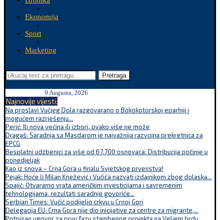
Hronika
Ekonomija
Sport
Marketing
Pretraga
9 Augusta, 2026
Najnovije vijesti:
Na proslavi Vučjeg Dola razgovarano o Bokokotorskoj eparhiji i
mogućem razrješenju...
Perić: Ili nova većina ili izbori, ovako više ne može
Dragaš: Saradnja sa Masdarom je najvažnija razvojna prekretnica za
EPCG
Besplatni udžbenici za više od 67.700 osnovaca: Distribucija počinje u
ponedjeljak
Kao iz snova – Crna Gora u finalu Svjetskog prvenstva!
Pejak: Hoće li Milan Knežević i Vučića nazvati izdajnikom zbog dolaska...
Spajić: Otvaramo vrata američkim investicijama i savremenim
tehnologijama, rezultati saradnje govoriće...
Serbian Times: Vučić podijelio crkvu u Crnoj Gori
Delegacija EU: Crna Gora nije dio inicijative za centre za migrante,...
Potpisan ugovor za prvu fazu stambenog projekta na Veljem brdu