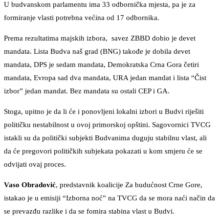
U budvanskom parlamentu ima 33 odbornička mjesta, pa je za
formiranje vlasti potrebna većina od 17 odbornika.
Prema rezultatima majskih izbora, savez ZBBD dobio je devet
mandata. Lista Budva naš grad (BNG) takođe je dobila devet
mandata, DPS je sedam mandata, Demokratska Crna Gora četiri
mandata, Evropa sad dva mandata, URA jedan mandat i lista “Čist
izbor” jedan mandat. Bez mandata su ostali CEP i GA.
Stoga, upitno je da li će i ponovljeni lokalni izbori u Budvi riješiti
političku nestabilnost u ovoj primorskoj opštini. Sagovornici TVCG
istakli su da politički subjekti Budvanima duguju stabilnu vlast, ali
da će pregovori političkih subjekata pokazati u kom smjeru će se
odvijati ovaj proces.
Vaso Obradović
, predstavnik koalicije Za budućnost Crne Gore,
istakao je u emisiji “Izborna noć” na TVCG da se mora naći način da
se prevazđu razlike i da se fomira stabina vlast u Budvi.