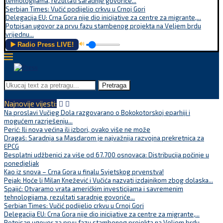
tehnologijama, rezultati saradnje govoriće...
Serbian Times: Vučić podijelio crkvu u Crnoj Gori
Delegacija EU: Crna Gora nije dio inicijative za centre za migrante,...
Potpisan ugovor za prvu fazu stambenog projekta na Veljem brdu
vrijednu...
▶️ Radio Press LIVE!
🔊
Pretraga
Najnovije vijesti:
Na proslavi Vučjeg Dola razgovarano o Bokokotorskoj eparhiji i
mogućem razrješenju...
Perić: Ili nova većina ili izbori, ovako više ne može
Dragaš: Saradnja sa Masdarom je najvažnija razvojna prekretnica za
EPCG
Besplatni udžbenici za više od 67.700 osnovaca: Distribucija počinje u
ponedjeljak
Kao iz snova – Crna Gora u finalu Svjetskog prvenstva!
Pejak: Hoće li Milan Knežević i Vučića nazvati izdajnikom zbog dolaska...
Spajić: Otvaramo vrata američkim investicijama i savremenim
tehnologijama, rezultati saradnje govoriće...
Serbian Times: Vučić podijelio crkvu u Crnoj Gori
Delegacija EU: Crna Gora nije dio inicijative za centre za migrante,...
Potpisan ugovor za prvu fazu stambenog projekta na Veljem brdu