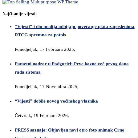
Najčitanije vijesti:
“Vijesti” i dio medija odbijaju povećanje plata zaposlenima,
RTCG spremna za potpis
Ponedjeljak, 17 Februara 2025,
Pametni nadzor u Podgorici: Prve kazne već prvog dana
rada sistema
Ponedjeljak, 17 Novembra 2025,
“Vijesti” dobile novog većinskog vlasnika
Četvrtak, 19 Februara 2026,
PRESS saznaje: Objavljen novi otro foto snimak Crne