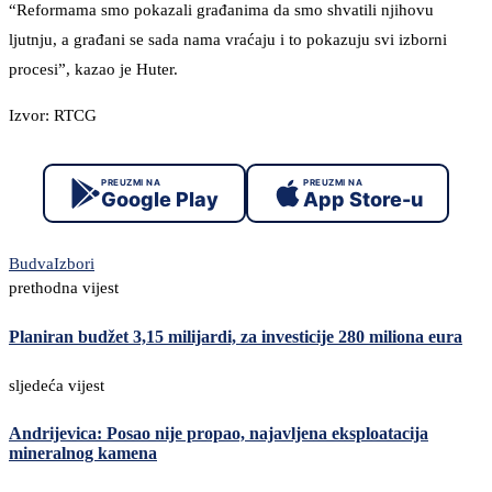
“Reformama smo pokazali građanima da smo shvatili njihovu
ljutnju, a građani se sada nama vraćaju i to pokazuju svi izborni
procesi”, kazao je Huter.
Izvor: RTCG
PREUZMI NA
PREUZMI NA
Google Play
App Store-u
Budva
Izbori
prethodna vijest
Planiran budžet 3,15 milijardi, za investicije 280 miliona eura
sljedeća vijest
Andrijevica: Posao nije propao, najavljena eksploatacija
mineralnog kamena