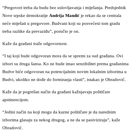
“Pregovori treba da budu bez uslovljavanja i miješanja. Predsjednik
Nove srpske demokratije
Andrija Mandić
je rekao da se centrala
neće miješati u pregovore. Budvani koji su posvećeni tom gradu
treba razlike da prevaziđu”, poručio je on.
Kaže da građani traže odgovornost.
“I taj koji bude odgovoran mora da se spremi za sud građana. Ovi
izbori su druga šansa. Ko ne bude imao senzibilitet prema građanima
Budve biće odgovoran na potencijalnim novim lokalnim izborima u
Budvi, ukoliko ne dođe do formiranja vlasti”, istakao je Obradović.
Kaže da je pogrešan način da građani kažnjavaju političare
apstinencijom.
“Jedini način na koji mogu da kazne političare je da narednim
izborima glasaju za nekog drugog, a ne da se pasiviziraju”, kaže
Obradović.