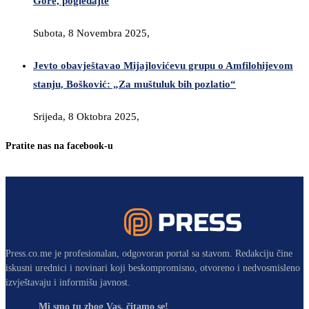
Gore, pogledajte
Subota, 8 Novembra 2025,
Jevto obavještavao Mijajlovićevu grupu o Amfilohijevom
stanju, Bošković: „Za muštuluk bih pozlatio“
Srijeda, 8 Oktobra 2025,
Pratite nas na facebook-u
Press.co.me je profesionalan, odgovoran portal sa stavom. Redakciju čine
iskusni urednici i novinari koji beskompromisno, otvoreno i nedvosmisleno
izvještavaju i informišu javnost.
Mi smo tu zbog Vas, čitamo se!