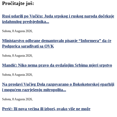
Pročitajte još:
Rusi udarili po Vučiću: Juda srpskog i ruskog naroda dočekuje
izdahnulog predsjednika...
Subota, 8 Augusta 2026,
Ministarstvo odbrane demantovalo pisanje “Informera” da će
Podgorica sarađivati sa OVK
Subota, 8 Augusta 2026,
Mandić: Niko nema pravo da ovdašnjim Srbima mjeri srpstvo
Subota, 8 Augusta 2026,
Na proslavi Vučjeg Dola razgovarano o Bokokotorskoj eparhiji
i mogućem razrješenju mitropolita...
Subota, 8 Augusta 2026,
Perić: Ili nova većina ili izbori, ovako više ne može