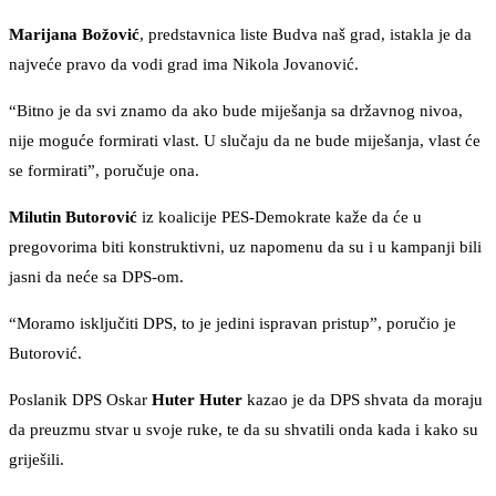
Marijana Božović
, predstavnica liste Budva naš grad, istakla je da
najveće pravo da vodi grad ima Nikola Jovanović.
“Bitno je da svi znamo da ako bude miješanja sa državnog nivoa,
nije moguće formirati vlast. U slučaju da ne bude miješanja, vlast će
se formirati”, poručuje ona.
Milutin Butorović
iz koalicije PES-Demokrate kaže da će u
pregovorima biti konstruktivni, uz napomenu da su i u kampanji bili
jasni da neće sa DPS-om.
“Moramo isključiti DPS, to je jedini ispravan pristup”, poručio je
Butorović.
Poslanik DPS Oskar
Huter Huter
kazao je da DPS shvata da moraju
da preuzmu stvar u svoje ruke, te da su shvatili onda kada i kako su
griješili.