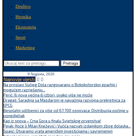
Društvo
Hronika
Ekonomija
Sport
Marketing
Pretraga
9 Augusta, 2026
Najnovije vijesti:
Na proslavi Vučjeg Dola razgovarano o Bokokotorskoj eparhiji i
mogućem razrješenju...
Perić: Ili nova većina ili izbori, ovako više ne može
Dragaš: Saradnja sa Masdarom je najvažnija razvojna prekretnica za
EPCG
Besplatni udžbenici za više od 67.700 osnovaca: Distribucija počinje u
ponedjeljak
Kao iz snova – Crna Gora u finalu Svjetskog prvenstva!
Pejak: Hoće li Milan Knežević i Vučića nazvati izdajnikom zbog dolaska...
Spajić: Otvaramo vrata američkim investicijama i savremenim