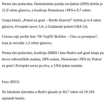
Prema tim podacima, Demokratska partija socijalista (DPS) dobila je
21,9 odsto glasova, a koalicija Demokrata i PES-a 9,7 odsto.
Grupa birača „Pokret za grad – Đorđe Zenović“ dobila je 6,4 odsto
glasova, Evropski savez 5,9, a Građanski pokret URA 3,6.
Cenzus nije prešla lista “Dr Vujičić Božidar – Glas za promjene“,
koja je osvojila 1,2 odsto glasova.
Prema tim podacima, koalicija ZBBD i lista Budva naš grad imaju po
devet odborničkih madata, DPS sedam, Demokrate i PES tri, Pokret
za grad i Evropski savez po dva, a URA jedan mandat.
Foto: RTCG
Na lokalnim izborima u Budvi glasalo je 60,7 odsto od 19.183
upisanih birača.