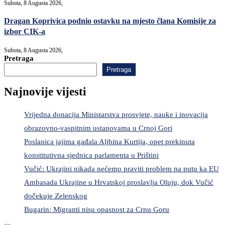
Subota, 8 Augusta 2026,
Dragan Koprivica podnio ostavku na mjesto člana Komisije za
izbor CIK-a
Subota, 8 Augusta 2026,
Pretraga
Pretraga
Najnovije vijesti
Vrijedna donacija Ministarstva prosvjete, nauke i inovacija
obrazovno-vaspitnim ustanovama u Crnoj Gori
Poslanica jajima gađala Aljbina Kurtija, opet prekinuta
konstitutivna sjednica parlamenta u Prištini
Vučić: Ukrajini nikada nećemo praviti problem na putu ka EU
Ambasada Ukrajine u Hrvatskoj proslavlja Oluju, dok Vučić
dočekuje Zelenskog
Bugarin: Migranti nisu opasnost za Crnu Goru