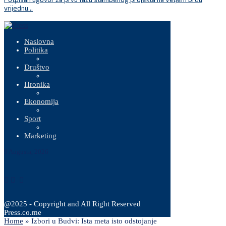
vrijednu...
Naslovna
Politika
Društvo
Hronika
Ekonomija
Sport
Marketing
9 Augusta, 2026
@2025 - Copyright and All Right Reserved
Press.co.me
Home
»
Izbori u Budvi: Ista meta isto odstojanje