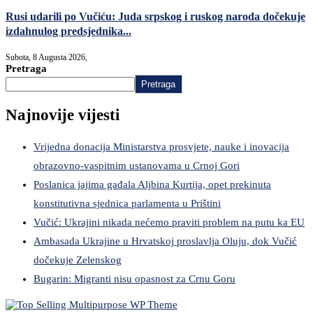
Rusi udarili po Vučiću: Juda srpskog i ruskog naroda dočekuje
izdahnulog predsjednika...
Subota, 8 Augusta 2026,
Pretraga
Pretraga
Najnovije vijesti
Vrijedna donacija Ministarstva prosvjete, nauke i inovacija
obrazovno-vaspitnim ustanovama u Crnoj Gori
Poslanica jajima gađala Aljbina Kurtija, opet prekinuta
konstitutivna sjednica parlamenta u Prištini
Vučić: Ukrajini nikada nećemo praviti problem na putu ka EU
Ambasada Ukrajine u Hrvatskoj proslavlja Oluju, dok Vučić
dočekuje Zelenskog
Bugarin: Migranti nisu opasnost za Crnu Goru