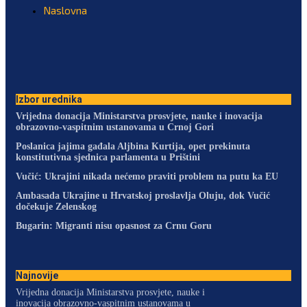
Naslovna
Izbor urednika
Vrijedna donacija Ministarstva prosvjete, nauke i inovacija
obrazovno-vaspitnim ustanovama u Crnoj Gori
Poslanica jajima gađala Aljbina Kurtija, opet prekinuta
konstitutivna sjednica parlamenta u Prištini
Vučić: Ukrajini nikada nećemo praviti problem na putu ka EU
Ambasada Ukrajine u Hrvatskoj proslavlja Oluju, dok Vučić
dočekuje Zelenskog
Bugarin: Migranti nisu opasnost za Crnu Goru
Najnovije
Vrijedna donacija Ministarstva prosvjete, nauke i
inovacija obrazovno-vaspitnim ustanovama u