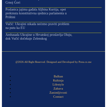
Crnoj Gori
Poslanica jajima gađala Aljbina Kurtija, opet
prekinuta konstitutivna sjednica parlamenta u
Prištini
Vučić: Ukrajini nikada nećemo praviti problem
na putu ka EU
Ambasada Ukrajine u Hrvatskoj proslavlja Oluju,
dok Vučić dočekuje Zelenskog
@2026.All Right Reserved. Designed and Developed by Press.co.me
Balkan
Kuhinja
Lifestyle
Zabava
Zanimljivosti
Contact