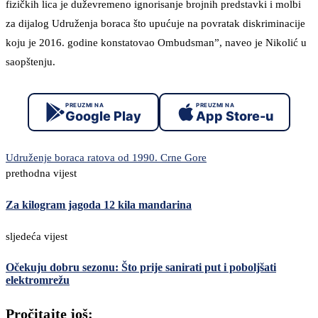
fizičkih lica je duževremeno ignorisanje brojnih predstavki i molbi
za dijalog Udruženja boraca što upućuje na povratak diskriminacije
koju je 2016. godine konstatovao Ombudsman”, naveo je Nikolić u
saopštenju.
PREUZMI NA
PREUZMI NA
Google Play
App Store-u
Udruženje boraca ratova od 1990. Crne Gore
prethodna vijest
Za kilogram jagoda 12 kila mandarina
sljedeća vijest
Očekuju dobru sezonu: Što prije sanirati put i poboljšati
elektromrežu
Pročitajte još: