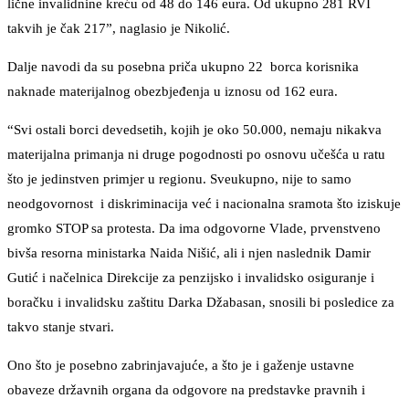
lične invalidnine kreću od 48 do 146 eura. Od ukupno 281 RVI
takvih je čak 217”, naglasio je Nikolić.
Dalje navodi da su posebna priča ukupno 22 borca korisnika
naknade materijalnog obezbjeđenja u iznosu od 162 eura.
“Svi ostali borci devedsetih, kojih je oko 50.000, nemaju nikakva
materijalna primanja ni druge pogodnosti po osnovu učešća u ratu
što je jedinstven primjer u regionu. Sveukupno, nije to samo
neodgovornost i diskriminacija već i nacionalna sramota što iziskuje
gromko STOP sa protesta. Da ima odgovorne Vlade, prvenstveno
bivša resorna ministarka Naida Nišić, ali i njen naslednik Damir
Gutić i načelnica Direkcije za penzijsko i invalidsko osiguranje i
boračku i invalidsku zaštitu Darka Džabasan, snosili bi posledice za
takvo stanje stvari.
Ono što je posebno zabrinjavajuće, a što je i gaženje ustavne
obaveze državnih organa da odgovore na predstavke pravnih i