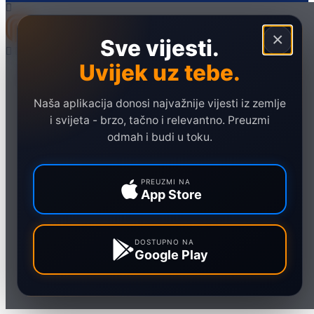
×
Sve vijesti.
Uvijek uz tebe.
Naslovna
Politika
Naša aplikacija donosi najvažnije vijesti iz zemlje
Društvo
i svijeta - brzo, tačno i relevantno. Preuzmi
Hronika
odmah i budi u toku.
Ekonomija
Sport
PREUZMI NA
App Store
Marketing
DOSTUPNO NA
Google Play