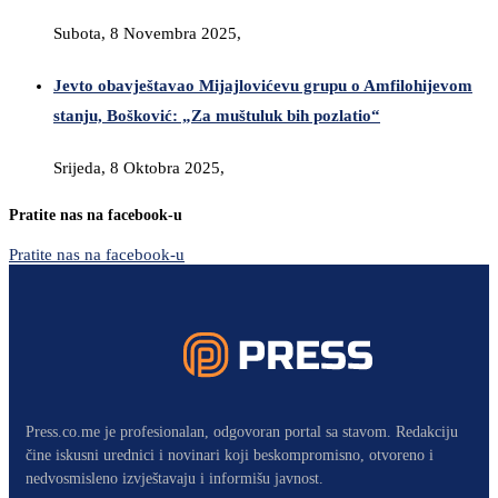
Subota, 8 Novembra 2025,
Jevto obavještavao Mijajlovićevu grupu o Amfilohijevom
stanju, Bošković: „Za muštuluk bih pozlatio“
Srijeda, 8 Oktobra 2025,
Pratite nas na facebook-u
Pratite nas na facebook-u
Press.co.me je profesionalan, odgovoran portal sa stavom. Redakciju
čine iskusni urednici i novinari koji beskompromisno, otvoreno i
nedvosmisleno izvještavaju i informišu javnost.