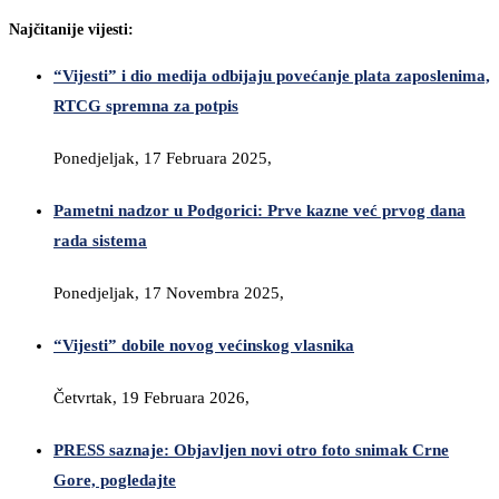
Najčitanije vijesti:
“Vijesti” i dio medija odbijaju povećanje plata zaposlenima,
RTCG spremna za potpis
Ponedjeljak, 17 Februara 2025,
Pametni nadzor u Podgorici: Prve kazne već prvog dana
rada sistema
Ponedjeljak, 17 Novembra 2025,
“Vijesti” dobile novog većinskog vlasnika
Četvrtak, 19 Februara 2026,
PRESS saznaje: Objavljen novi otro foto snimak Crne
Gore, pogledajte