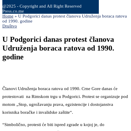
@2025 - Copyright and All Right Reserved
Press.co.me
Home
»
U Podgorici danas protest članova Udruženja boraca ratova
od 1990. godine
Društvo
U Podgorici danas protest članova
Udruženja boraca ratova od 1990.
godine
Članovi Udruženja boraca ratova od 1990. Crne Gore danas će
protestovati na Rimskom trgu u Podgorici. Protest se organizuje pod
motom „Stop, ugrožavanju prava, egzistencije i dostojanstva
korisnika boračke i invalidske zaštite“.
“Simbolično, protesti će biti ispred zgrade u kojoj je, do