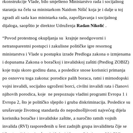
rkonstrukcije Vlade, bilo smješteno Ministarstvo rada i socijalnog
staranja na čelu sa ministarkom Naidom Nišić koja je i dalje u toj
zgradi ali sada kao ministarka rada, zapošljavanja i socijalnog
dijaloga, saopštio je direktor Udruženja
Radan Nikolić
.
“Povod protestnog okupljanja su krajnje neodgovorni i
netransparentni postupci i zakulisne političke igre resornog
ministarstva i Vlade u postupku izrade Predloga zakona o izmjenama
i dopunama Zakona o boračkoj i invalidskoj zaštiti (Predlog ZOBIZ)
koje traju skoro godinu dana, a posledice snose korisnici primanja
po osnovvu toga zakona: porodice palih boraca, ratni i mirnodopski
vojni invalidi, socijalno ugroženi borci, civilni invalidi rata i članovi
njihovih porodica, koje ne prepoznaju vladini programi Evropa 1 i
Evropa 2, što je političko sljepilo i gruba diskriminacija. Posledice su
urušavanje životnog standarda do nepodnošljivosti najvećeg dijela
korisnika boračke i invalidske zaštite, a naročito ratnih vojnih
invalida (RVI) raspoređenih u šest zadnjih grupa invaliditeta čije se