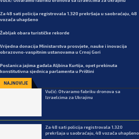
Vučić: Otvaramo fabriku dronova sa Izraelcima za Ukrajinu
Za 48 sati policija registrovala 1.320 prekršaja u saobraćaju, 48
vozača uhapšeno
Žabljak obara turističke rekorde
Vrijedna donacija Ministarstva prosvjete, nauke i inovacija
obrazovno-vaspitnim ustanovama u Crnoj Gori
Poslanica jajima gađala Aljbina Kurtija, opet prekinuta
konstitutivna sjednica parlamenta u Prištini
NAJNOVIJE
Vučić: Otvaramo fabriku dronova sa
Izraelcima za Ukrajinu
Za 48 sati policija registrovala 1.320
prekršaja u saobraćaju, 48 vozača uhapšeno