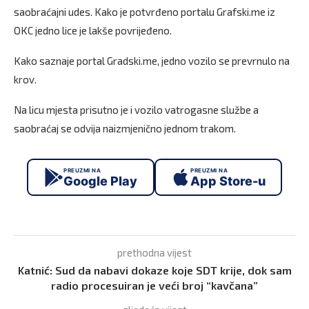
saobraćajni udes. Kako je potvrđeno portalu Grafski.me iz
OKC jedno lice je lakše povrijeđeno.
Kako saznaje portal Gradski.me, jedno vozilo se prevrnulo na
krov.
Na licu mjesta prisutno je i vozilo vatrogasne službe a
saobraćaj se odvija naizmjenično jednom trakom.
PREUZMI NA
PREUZMI NA
Google Play
App Store-u
prethodna vijest
Katnić: Sud da nabavi dokaze koje SDT krije, dok sam
radio procesuiran je veći broj “kavčana”