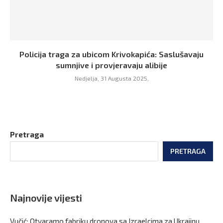
Policija traga za ubicom Krivokapića: Saslušavaju
sumnjive i provjeravaju alibije
Nedjelja, 31 Augusta 2025,
Pretraga
PRETRAGA
Najnovije vijesti
Vučić: Otvaramo fabriku dronova sa Izraelcima za Ukrajinu