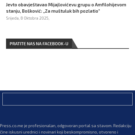
Jevto obavještavao Mijajlovićevu grupu o Amfilohijevom
stanju, Bošković: „Za muštuluk bih pozlatio“
Srijeda, 8 Oktobra 2025,
PRATITE NAS NA FACEBOOK-U
Press.co.me je profesionalan, odgovoran portal sa stavom. Redakciju
čine iskusni urednici i novinari koji beskompromisno, otvoreno i