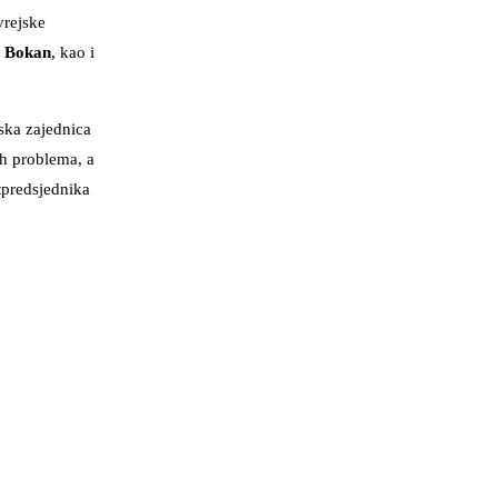
vrejske
r Bokan
, kao i
ska zajednica
ih problema, a
tpredsjednika