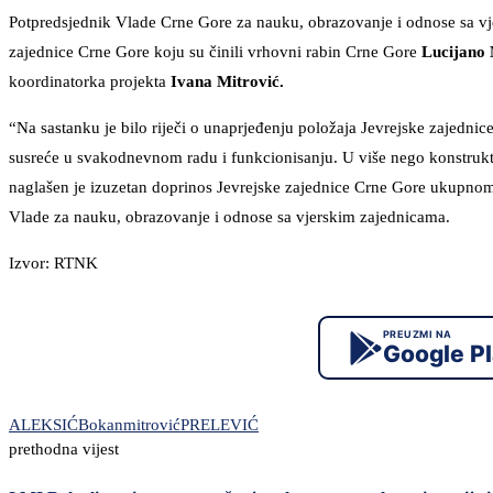
Potpredsjednik Vlade Crne Gore za nauku, obrazovanje i odnose sa 
zajednice Crne Gore koju su činili vrhovni rabin Crne Gore
Lucijano 
koordinatorka projekta
Ivana Mitrović.
“Na sastanku je bilo riječi o unaprjeđenju položaja Jevrejske zajedn
susreće u svakodnevnom radu i funkcionisanju. U više nego konstrukti
naglašen je izuzetan doprinos Jevrejske zajednice Crne Gore ukupnom 
Vlade za nauku, obrazovanje i odnose sa vjerskim zajednicama.
Izvor: RTNK
PREUZMI NA
Google P
ALEKSIĆ
Bokan
mitrović
PRELEVIĆ
prethodna vijest