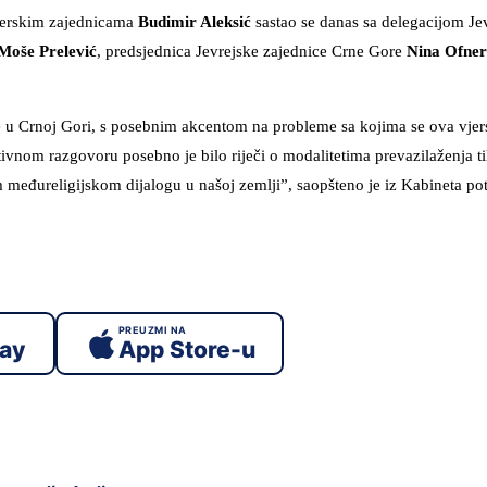
vjerskim zajednicama
Budimir Aleksić
sastao se danas sa delegacijom Je
Moše Prelević
, predsjednica Jevrejske zajednice Crne Gore
Nina Ofne
ice u Crnoj Gori, s posebnim akcentom na probleme sa kojima se ova vjer
vnom razgovoru posebno je bilo riječi o modalitetima prevazilaženja t
međureligijskom dijalogu u našoj zemlji”, saopšteno je iz Kabineta po
PREUZMI NA
lay
App Store-u