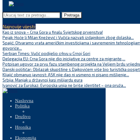
Pretraga
Najnovije vijesti:
Kao iz snova – Crna Gora u finalu Svjetskog prvenstva!
Pejak: Hoće li Milan Knežević i Vučića nazvati izdajnikom zbog dolaska...
Spajić: Otvaramo vrata američkim investicijama i savremenim tehnologijam
govoriće...
Serbian Times: Vučić podijelio crkvu u Crnoj Gori
Delegacija EU: Crna Gora nije dio inicijative za centre za migrante,...
Potpisan ugovor za prvu fazu stambenog projekta na Veljem brdu vrijednu
Danski političar: Obilazak skupštine s Dajkovićem više bio turistička posjet
Kljajić obmanuo javnost: ASK nije dao ni usmeno ni pisano mišljenje...
Srbija: Manjak u državnoj kasi milijardu eura
Ivanović za Eurokaz: Evropska unija ne briše identitet – ona pruža...
Naslovna
Politika
Društvo
Hronika
Ekonomija