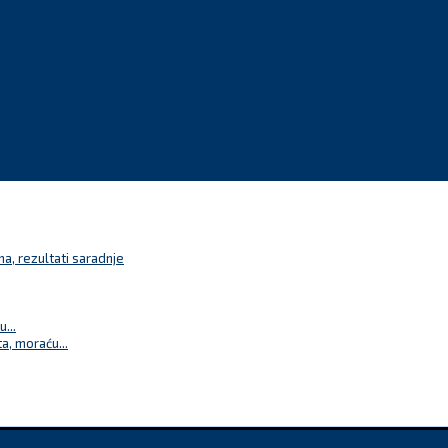
a, rezultati saradnje
...
a, moraću...