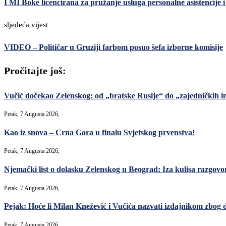
I MI Boke licencirana za pružanje usluga personalne asistencije 
sljedeća vijest
VIDEO – Političar u Gruziji farbom posuo šefa izborne komisije
Pročitajte još:
Vučić dočekao Zelenskog: od „bratske Rusije“ do „zajedničkih in
Petak, 7 Augusta 2026,
Kao iz snova – Crna Gora u finalu Svjetskog prvenstva!
Petak, 7 Augusta 2026,
Njemački list o dolasku Zelenskog u Beograd: Iza kulisa razgovori
Petak, 7 Augusta 2026,
Pejak: Hoće li Milan Knežević i Vučića nazvati izdajnikom zbog 
Petak, 7 Augusta 2026,