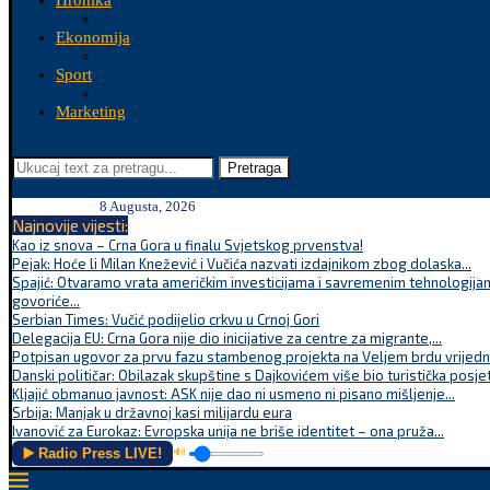
Hronika
Ekonomija
Sport
Marketing
Pretraga
8 Augusta, 2026
Najnovije vijesti:
Kao iz snova – Crna Gora u finalu Svjetskog prvenstva!
Pejak: Hoće li Milan Knežević i Vučića nazvati izdajnikom zbog dolaska...
Spajić: Otvaramo vrata američkim investicijama i savremenim tehnologijam
govoriće...
Serbian Times: Vučić podijelio crkvu u Crnoj Gori
Delegacija EU: Crna Gora nije dio inicijative za centre za migrante,...
Potpisan ugovor za prvu fazu stambenog projekta na Veljem brdu vrijednu
Danski političar: Obilazak skupštine s Dajkovićem više bio turistička posjet
Kljajić obmanuo javnost: ASK nije dao ni usmeno ni pisano mišljenje...
Srbija: Manjak u državnoj kasi milijardu eura
Ivanović za Eurokaz: Evropska unija ne briše identitet – ona pruža...
▶️ Radio Press LIVE!
🔊