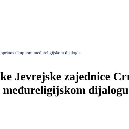
 Doprinos ukupnom međureligijskom dijalogu
ike Jevrejske zajednice Cr
međureligijskom dijalogu