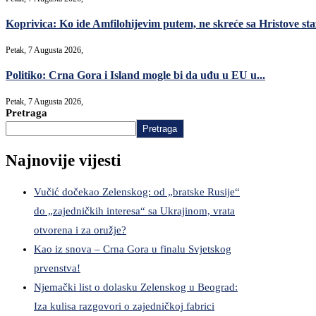
Koprivica: Ko ide Amfilohijevim putem, ne skreće sa Hristove sta
Petak, 7 Augusta 2026,
Politiko: Crna Gora i Island mogle bi da uđu u EU u...
Petak, 7 Augusta 2026,
Pretraga
Pretraga
Najnovije vijesti
Vučić dočekao Zelenskog: od „bratske Rusije“
do „zajedničkih interesa“ sa Ukrajinom, vrata
otvorena i za oružje?
Kao iz snova – Crna Gora u finalu Svjetskog
prvenstva!
Njemački list o dolasku Zelenskog u Beograd:
Iza kulisa razgovori o zajedničkoj fabrici