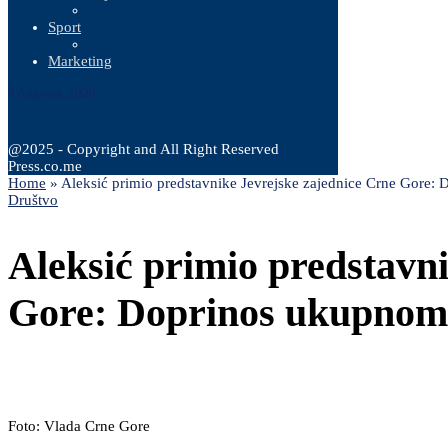
Sport
Marketing
8 Augusta, 2026
@2025 - Copyright and All Right Reserved
Press.co.me
Home
»
Aleksić primio predstavnike Jevrejske zajednice Crne Gore:
Društvo
Aleksić primio predstavn
Gore: Doprinos ukupnom 
Foto: Vlada Crne Gore