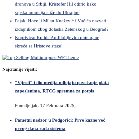
dronova u Srbiji, Kristofer Hil otkrio kako
srpska municija stiže do Ukrajine
Pejak: Hoće li Milan Knežević i Vučića nazvati
izdajnikom zbog dolaska Zelenskog u Beograd?
Koprivica: Ko ide Amfilohijevim putem, ne
skreće sa Hristove staze!
Najčitanije vijesti:
“Vijesti” i dio medija odbijaju povećanje plata
zaposlenima, RTCG spremna za potpis
Ponedjeljak, 17 Februara 2025,
Pametni nadzor u Podgorici: Prve kazne već
prvog dana rada sistema