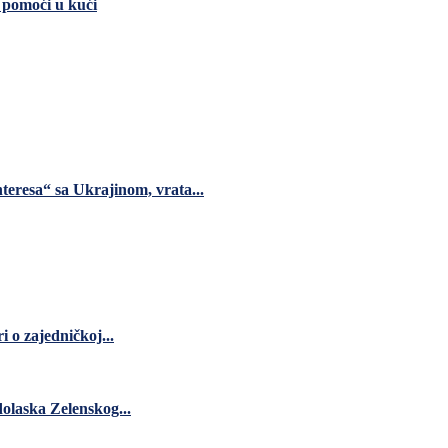
i pomoći u kući
teresa“ sa Ukrajinom, vrata...
 o zajedničkoj...
dolaska Zelenskog...