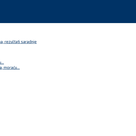
a, rezultati saradnje
...
a, moraću...